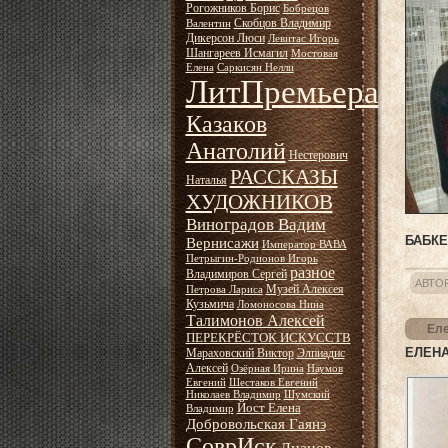
Рогожников Борис
Бобрецов
Скобцов Владимир
Валентин
Дикерсон Люси
Левитас Игорь
Шангареев Исмагил
Мостовая
Елена
Саркисян Нелли
ЛитПремьера
Казаков
Анатолий
Нестерович
РАССКАЗЫ
Наталья
ХУДОЖНИКОВ
Виноградов Вадим
БАБКЕ
Вернисажи
Император ВАВА
Петрыгин-Родионов Игорь
разное
Владимиров Сергей
АВТО
Музей Алексея
Петрова Лариса
Кузьмича
Ломоносова Нина
Талимонов Алексей
Еле
ПЕРЕКРЁСТОК ИСКУССТВ
ЕЛЕНА
Мараховский Виктор
Элпиадис
Алексей
Озёрная Ирина
Наумов
Евгений
Шестаков Евгений
Николаев Владимир
Шумский
Йост Елена
Владимир
Добровольская Гаянэ
СоврИск