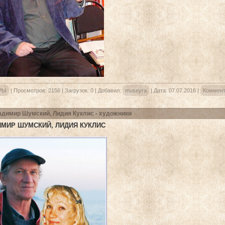
РЫ
|
Просмотров:
2156
|
Загрузок:
0
|
Добавил:
museyra
|
Дата:
07.07.2016
|
Коммент
димир Шумский, Лидия Куклис - художники
МИР ШУМСКИЙ, ЛИДИЯ КУКЛИС