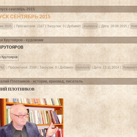
уск сентябрь 2015
СК СЕНТЯБРЬ 2015
ки 2015
|
Просмотров:
2167
|
Загрузок:
0
|
Добавил:
museyra
|
Дата:
28.08.2015
|
Ком
н Крутояров - художник
КРУТОЯРОВ
РЫ
|
Просмотров:
2166
|
Загрузок:
0
|
Добавил:
museyra
|
Дата:
13.11.2014
|
Коммент
алий Плотников - историк, краевед, писатель
ЛИЙ ПЛОТНИКОВ