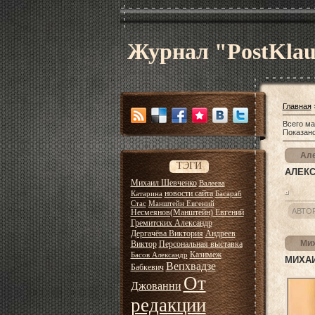
Журнал "PostKla
Главная
Всего ма
Показан
Але
ТЭГИ
АЛЕКС
Михаил Шевченко
Валеева
новости сайта
Катарина
Басараб
Стас
Манштейн Евгений
АВТО
Несмеянов(Манштейн) Евгений
Гремитских Александр
Дергачёва Виктория
Андреев
Мих
Виктор
Персональная выставка
Казимеж
Басов Александр
МИХА
Вепхвадзе
Бабкевич
От
Джованни
редакции