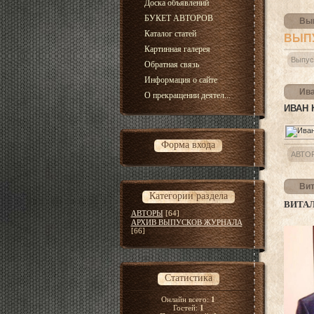
Доска объявлений
БУКЕТ АВТОРОВ
Вып
Каталог статей
ВЫПУ
Картинная галерея
Выпус
Обратная связь
Информация о сайте
Ива
О прекращении деятел...
ИВАН 
Форма входа
АВТО
Вит
Категории раздела
ВИТА
АВТОРЫ
[64]
АРХИВ ВЫПУСКОВ ЖУРНАЛА
[66]
Статистика
Онлайн всего:
1
Гостей:
1