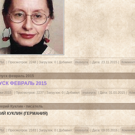
РЫ
|
Просмотров:
2248
|
Загрузок:
0
|
Добавил:
museyra
|
Дата:
23.11.2015
|
Коммент
уск февраль 2015
СК ФЕВРАЛЬ 2015
ки 2015
|
Просмотров:
2237
|
Загрузок:
0
|
Добавил:
museyra
|
Дата:
31.01.2015
|
Ком
ерий Куклин - писатель
ИЙ КУКЛИН (ГЕРМАНИЯ)
РЫ
|
Просмотров:
2183
|
Загрузок:
0
|
Добавил:
museyra
|
Дата:
09.03.2016
|
Коммент