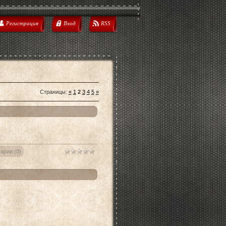
Регистрация
Вход
RSS
Страницы
:
«
1
2
3
4
5
»
арии (0)