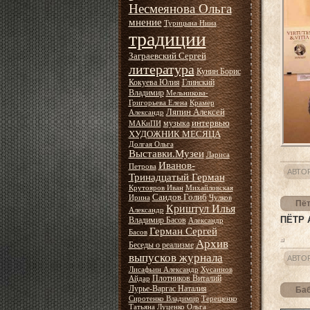
Несмеянова Ольга
мнение
Турицына Нина
традиции
Заграевский Сергей
литература
Кунин Борис
Кокуева Юлия
Глинский
Владимир
Мельникова-
Григорьева Елена
Крамер
Ляпин Алексей
Александр
интервью
музыка
МАКиПИ
ХУДОЖНИК МЕСЯЦА
Долгая Ольга
Выставки.Музеи
Лариса
Иванов-
Петрова
АВТО
Тринадцатый Герман
Крутояров Иван
Михайловская
Саидов Голиб
Ирина
Чулков
Пёт
Криштул Илья
Александр
ПЁТР
Владимир Басов
Александр
Герман Сергей
Басов
Архив
Беседы о реализме
выпусков журнала
АВТО
Лисафьин Александр
Хусаинов
Плотников Виталий
Айдар
Лурье-Варгас Наталия
Баб
Сиротенко Владимир
Терещенко
Татьяна
Луценко Ольга