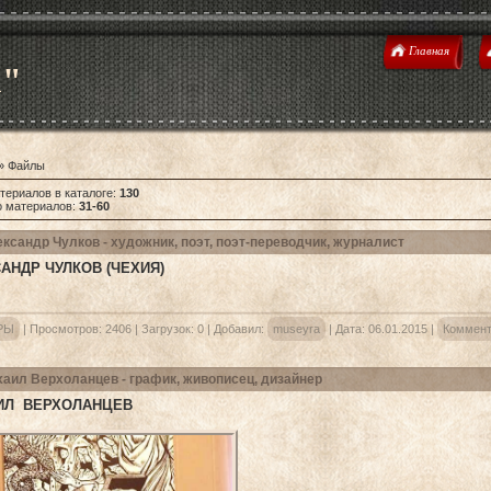
Главная
u"
»
Файлы
териалов в каталоге
:
130
о материалов
:
31-60
ксандр Чулков - художник, поэт, поэт-переводчик, журналист
АНДР ЧУЛКОВ (ЧЕХИЯ)
РЫ
|
Просмотров:
2406
|
Загрузок:
0
|
Добавил:
museyra
|
Дата:
06.01.2015
|
Коммент
аил Верхоланцев - график, живописец, дизайнер
ИЛ ВЕРХОЛАНЦЕВ