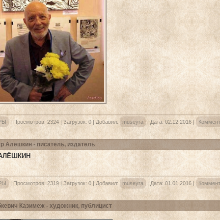
РЫ
|
Просмотров:
2324
|
Загрузок:
0
|
Добавил:
museyra
|
Дата:
02.12.2016
|
Коммент
р Алешкин - писатель, издатель
 АЛЁШКИН
РЫ
|
Просмотров:
2319
|
Загрузок:
0
|
Добавил:
museyra
|
Дата:
01.01.2016
|
Коммент
кевич Казимеж - художник, публицист