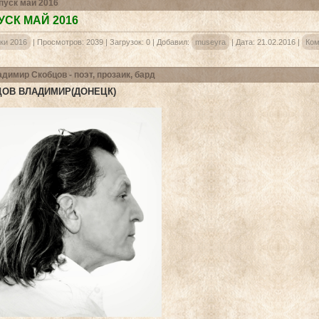
уск май 2016
СК МАЙ 2016
ки 2016
|
Просмотров:
2039
|
Загрузок:
0
|
Добавил:
museyra
|
Дата:
21.02.2016
|
Ком
димир Скобцов - поэт, прозаик, бард
ОВ ВЛАДИМИР(ДОНЕЦК)