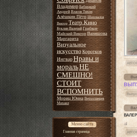
Дианов
Владимир
Бабицкий
Андрей
Власов Тихон
Алёшкин Пётр
Шаповалов
Театр.Кино
Виктор
Грибков-
Куклин Валерий
Ваняшова
Майский Виктор
Маргарита
Визуальное
искусство
Коротков
Нравы и
Ингвар
АВТО
НЕ
мораль
СМЕШНО!
Вып
СТОИТ
ВЫПУ
ВСПОМНИТЬ
Выпус
Мориц Юнна
Верхоланцев
Михаил
Вал
ВАЛЕР
Меню сайта
Главная страница
АВТО