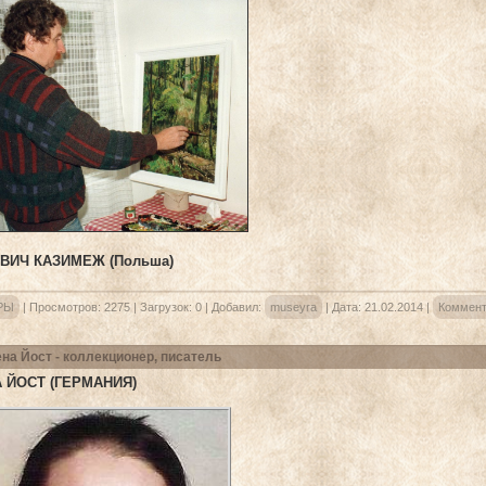
ВИЧ КАЗИМЕЖ (Польша)
РЫ
|
Просмотров:
2275
|
Загрузок:
0
|
Добавил:
museyra
|
Дата:
21.02.2014
|
Коммент
на Йост - коллекционер, писатель
 ЙОСТ (ГЕРМАНИЯ)