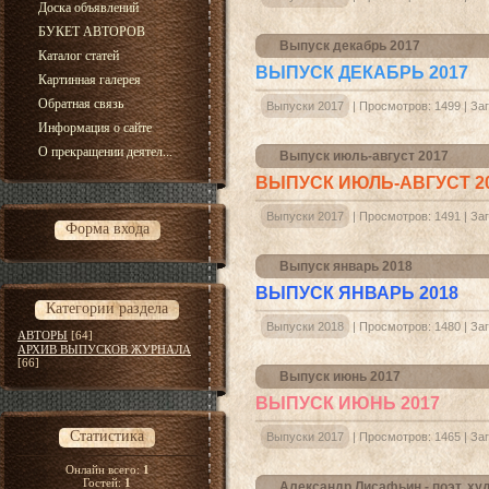
Доска объявлений
БУКЕТ АВТОРОВ
Выпуск декабрь 2017
Каталог статей
ВЫПУСК ДЕКАБРЬ 2017
Картинная галерея
Обратная связь
Выпуски 2017
|
Просмотров:
1499
|
Заг
Информация о сайте
О прекращении деятел...
Выпуск июль-август 2017
ВЫПУСК ИЮЛЬ-АВГУСТ 2
Выпуски 2017
|
Просмотров:
1491
|
Заг
Форма входа
Выпуск январь 2018
ВЫПУСК ЯНВАРЬ 2018
Категории раздела
Выпуски 2018
|
Просмотров:
1480
|
Заг
АВТОРЫ
[64]
АРХИВ ВЫПУСКОВ ЖУРНАЛА
[66]
Выпуск июнь 2017
ВЫПУСК ИЮНЬ 2017
Статистика
Выпуски 2017
|
Просмотров:
1465
|
Заг
Онлайн всего:
1
Гостей:
1
Александр Лисафьин - поэт, ху