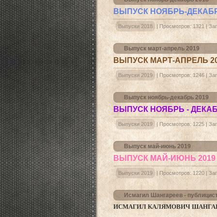
ВЫПУСК НОЯБРЬ-ДЕКАБР
Выпуски 2018
|
Просмотров:
1321
|
Заг
Выпуск март-апрель 2019
ВЫПУСК МАРТ-АПРЕЛЬ 2
Выпуски 2019
|
Просмотров:
1246
|
Заг
Выпуск ноябрь-декабрь 2019
ВЫПУСК НОЯБРЬ - ДЕКАБ
Выпуски 2019
|
Просмотров:
1225
|
Заг
Выпуск май-июнь 2019
ВЫПУСК МАЙ-ИЮНЬ 2019
Выпуски 2019
|
Просмотров:
1220
|
Заг
Исмагил Шангареев - публицист
ИСМАГИЛ КАЛЯМОВИЧ ШАНГА