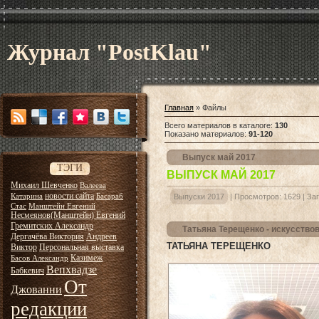
Журнал "PostKlau"
Главная
»
Файлы
Всего материалов в каталоге
:
130
Показано материалов
:
91-120
Выпуск май 2017
ТЭГИ
ВЫПУСК МАЙ 2017
Михаил Шевченко
Валеева
новости сайта
Катарина
Басараб
Выпуски 2017
|
Просмотров:
1629
|
Заг
Стас
Манштейн Евгений
Несмеянов(Манштейн) Евгений
Гремитских Александр
Татьяна Терещенко - искусство
Дергачёва Виктория
Андреев
ТАТЬЯНА ТЕРЕЩЕНКО
Виктор
Персональная выставка
Казимеж
Басов Александр
Вепхвадзе
Бабкевич
От
Джованни
редакции