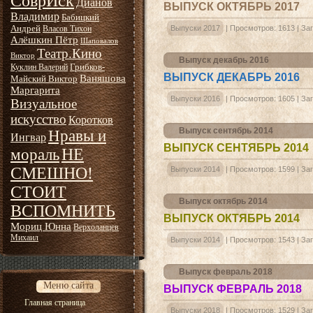
СоврИск
Дианов
ВЫПУСК ОКТЯБРЬ 2017
Владимир
Бабицкий
Андрей
Власов Тихон
Выпуски 2017
|
Просмотров:
1613
|
Заг
Алёшкин Пётр
Шаповалов
Театр.Кино
Виктор
Выпуск декабрь 2016
Грибков-
Куклин Валерий
ВЫПУСК ДЕКАБРЬ 2016
Ваняшова
Майский Виктор
Маргарита
Выпуски 2016
|
Просмотров:
1605
|
Заг
Визуальное
искусство
Коротков
Выпуск сентябрь 2014
Нравы и
Ингвар
ВЫПУСК СЕНТЯБРЬ 2014
НЕ
мораль
СМЕШНО!
Выпуски 2014
|
Просмотров:
1599
|
Заг
СТОИТ
Выпуск октябрь 2014
ВСПОМНИТЬ
ВЫПУСК ОКТЯБРЬ 2014
Мориц Юнна
Верхоланцев
Михаил
Выпуски 2014
|
Просмотров:
1543
|
Заг
Выпуск февраль 2018
Меню сайта
ВЫПУСК ФЕВРАЛЬ 2018
Главная страница
Выпуски 2018
|
Просмотров:
1529
|
Заг