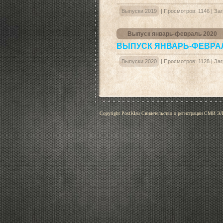
Выпуски 2019
|
Просмотров:
1146
|
Заг
Выпуск январь-февраль 2020
ВЫПУСК ЯНВАРЬ-ФЕВРАЛ
Выпуски 2020
|
Просмотров:
1128
|
Заг
Copyright PostKlau Свидетельство о регистрации СМИ 