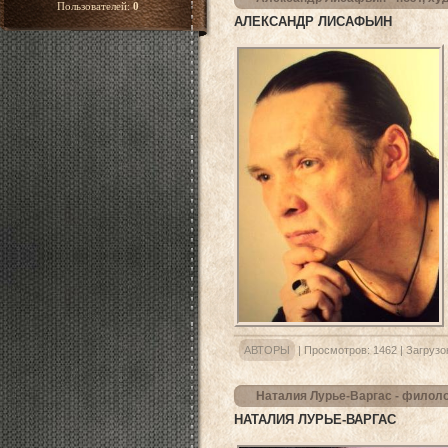
Пользователей:
0
АЛЕКСАНДР ЛИСАФЬИН
АВТОРЫ
|
Просмотров:
1462
|
Загрузо
Наталия Лурье-Варгас - филоло
НАТАЛИЯ ЛУРЬЕ-ВАРГАС