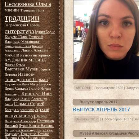
Несмеянова Ольга
мнение
Турицына Нина
традиции
Заграевский Сергей
литература
Кунин Борис
Кокуева Юлия
Глинский
Владимир
Мельникова-
Григорьева Елена
Крамер
Ляпин Алексей
Александр
интервью
музыка
МАКиПИ
ХУДОЖНИК МЕСЯЦА
Долгая Ольга
Выставки.Музеи
Лариса
Иванов-
Петрова
Тринадцатый Герман
Крутояров Иван
Михайловская
Саидов Голиб
АВТОРЫ
|
Просмотров:
1625
|
Загрузо
Ирина
Чулков
Криштул Илья
Александр
Владимир Басов
Александр
Выпуск апрель 2017
Герман Сергей
Басов
Архив
ВЫПУСК АПРЕЛЬ 2017
Беседы о реализме
выпусков журнала
Выпуски 2017
|
Просмотров:
1617
|
Заг
Плотников
Лисафьин Александр
Виталий
Лурье-Варгас Наталия
Хуршудов Александр
Сиротенко
Музей Алексея Кузьмича(Респу
Владимир
Терещенко Татьяна
Рогожников
Луценко Ольга