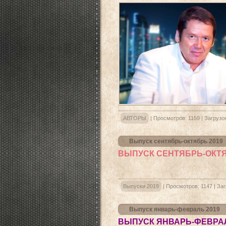
АВТОРЫ
|
Просмотров:
1159
|
Загрузок
Выпуск сентябрь-октябрь 2019
ВЫПУСК СЕНТЯБРЬ-ОКТ
Выпуски 2019
|
Просмотров:
1147
|
Заг
Выпуск январь-февраль 2019
ВЫПУСК ЯНВАРЬ-ФЕВРАЛ