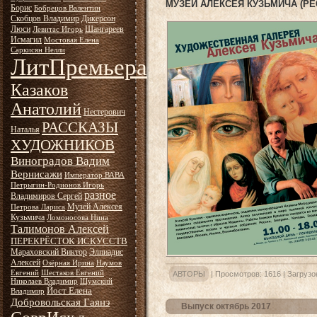
МУЗЕЙ АЛЕКСЕЯ КУЗЬМИЧА (РЕ
Борис
Бобрецов Валентин
Скобцов Владимир
Дикерсон
Люси
Шангареев
Левитас Игорь
Исмагил
Мостовая Елена
Саркисян Нелли
ЛитПремьера
Казаков
Анатолий
Нестерович
РАССКАЗЫ
Наталья
ХУДОЖНИКОВ
Виноградов Вадим
Вернисажи
Император ВАВА
Петрыгин-Родионов Игорь
разное
Владимиров Сергей
Музей Алексея
Петрова Лариса
Кузьмича
Ломоносова Нина
Талимонов Алексей
ПЕРЕКРЁСТОК ИСКУССТВ
Мараховский Виктор
Элпиадис
Алексей
Озёрная Ирина
Наумов
Евгений
Шестаков Евгений
АВТОРЫ
|
Просмотров:
1616
|
Загрузо
Николаев Владимир
Шумский
Йост Елена
Владимир
Добровольская Гаянэ
Выпуск октябрь 2017