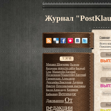
Журнал "PostKla
Главная
Всего ма
Показан
Вып
ТЭГИ
ВЫПУ
Михаил Шевченко
Валеева
новости сайта
Катарина
Басараб
Выпус
Стас
Манштейн Евгений
Несмеянов(Манштейн) Евгений
Гремитских Александр
Вып
Дергачёва Виктория
Андреев
ВЫП
Виктор
Персональная выставка
Казимеж
Басов Александр
Вепхвадзе
Выпус
Бабкевич
От
Джованни
Вып
редакции
ВЫПУ