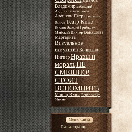
Дианов
Владимир
Бабицкий
Андрей
Власов Тихон
Алёшкин Пётр
Шаповалов
Театр.Кино
Виктор
Грибков-
Куклин Валерий
Ваняшова
Майский Виктор
Маргарита
Визуальное
искусство
Коротков
Нравы и
Ингвар
НЕ
мораль
СМЕШНО!
СТОИТ
ВСПОМНИТЬ
Мориц Юнна
Верхоланцев
Михаил
Меню сайта
Главная страница