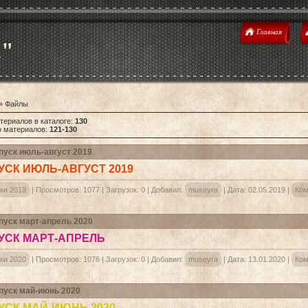
Главная
u"
»
Файлы
териалов в каталоге
:
130
о материалов
:
121-130
уск июль-август 2019
СК ИЮЛЬ-АВГУСТ 2019
ки 2019
|
Просмотров:
1077
|
Загрузок:
0
|
Добавил:
museyra
|
Дата:
02.05.2019
|
Ком
уск март-апрель 2020
УСК МАРТ-АПРЕЛЬ
ки 2020
|
Просмотров:
1076
|
Загрузок:
0
|
Добавил:
museyra
|
Дата:
13.01.2020
|
Ком
уск май-июнь 2020
СК МАЙ-ИЮНЬ 2020