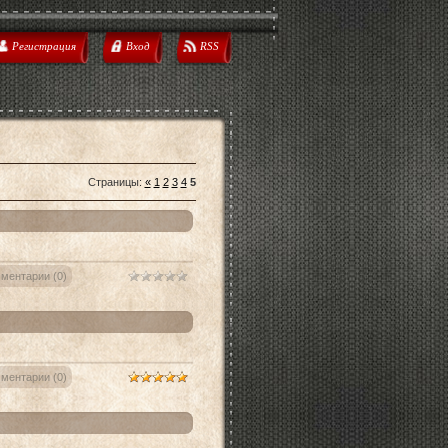
Регистрация
Вход
RSS
Страницы
:
«
1
2
3
4
5
ментарии (0)
ментарии (0)