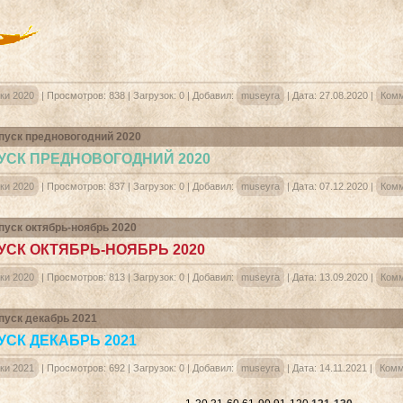
ки 2020
|
Просмотров:
838
|
Загрузок:
0
|
Добавил:
museyra
|
Дата:
27.08.2020
|
Комм
уск предновогодний 2020
СК ПРЕДНОВОГОДНИЙ 2020
ки 2020
|
Просмотров:
837
|
Загрузок:
0
|
Добавил:
museyra
|
Дата:
07.12.2020
|
Комм
уск октябрь-ноябрь 2020
СК ОКТЯБРЬ-НОЯБРЬ 2020
ки 2020
|
Просмотров:
813
|
Загрузок:
0
|
Добавил:
museyra
|
Дата:
13.09.2020
|
Комм
уск декабрь 2021
СК ДЕКАБРЬ 2021
ки 2021
|
Просмотров:
692
|
Загрузок:
0
|
Добавил:
museyra
|
Дата:
14.11.2021
|
Комм