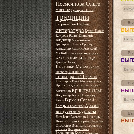
Несмеянова Ольга
мнение
Выпус
Турицына Нина
традиции
Вып
Заграевский Сергей
литература
ВЫПУ
Кунин Борис
Кокуева Юлия
Глинский
Выпус
Владимир
Мельникова-
Григорьева Елена
Крамер
Ляпин Алексей
Александр
интервью
Вып
музыка
МАКиПИ
ХУДОЖНИК МЕСЯЦА
ВЫПУ
Долгая Ольга
Выставки.Музеи
Лариса
Выпус
Иванов-
Петрова
Тринадцатый Герман
Крутояров Иван
Михайловская
Вып
Саидов Голиб
Ирина
Чулков
Криштул Илья
ВЫПУ
Александр
Владимир Басов
Александр
Герман Сергей
Выпус
Басов
Архив
Беседы о реализме
выпусков журнала
Вып
Плотников
Лисафьин Александр
ВЫПУ
Виталий
Лурье-Варгас Наталия
Сиротенко Владимир
Терещенко
Татьяна
Луценко Ольга
Рогожников Борис
Бобрецов