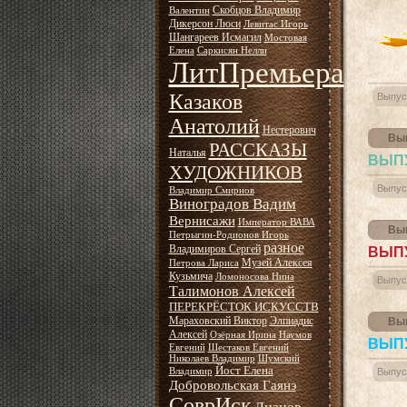
Скобцов Владимир
Валентин
Дикерсон Люси
Левитас Игорь
Шангареев Исмагил
Мостовая
Елена
Саркисян Нелли
ЛитПремьера
Казаков
Выпус
Анатолий
Нестерович
Вып
РАССКАЗЫ
Наталья
ВЫПУ
ХУДОЖНИКОВ
Выпус
Владимир Смирнов
Виноградов Вадим
Вернисажи
Император ВАВА
Вып
Петрыгин-Родионов Игорь
разное
Владимиров Сергей
ВЫПУ
Музей Алексея
Петрова Лариса
Кузьмича
Ломоносова Нина
Выпус
Талимонов Алексей
ПЕРЕКРЁСТОК ИСКУССТВ
Мараховский Виктор
Элпиадис
Вып
Алексей
Озёрная Ирина
Наумов
ВЫПУ
Евгений
Шестаков Евгений
Николаев Владимир
Шумский
Йост Елена
Владимир
Выпус
Добровольская Гаянэ
СоврИск