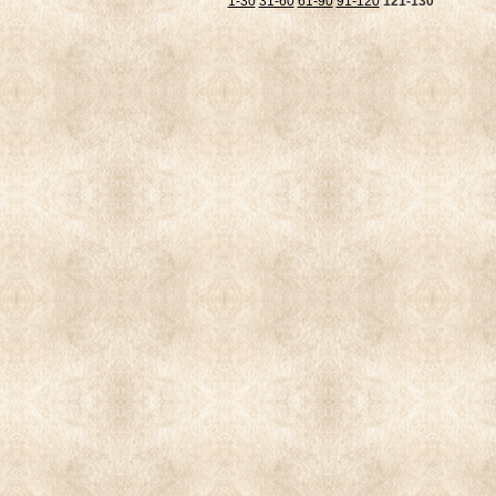
1-30
31-60
61-90
91-120
121-130