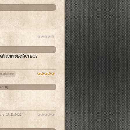
АЙ ИЛИ УБИЙСТВО?
тарии (0)
кого)
ата:
16.11.2021
|