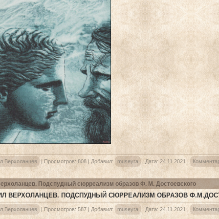
л Верхоланцев
|
Просмотров:
808
|
Добавил:
museyra
|
Дата:
24.11.2021
|
Комментар
ерхоланцев. Подспудный сюрреализм образов Ф. М. Достоевского
Л ВЕРХОЛАНЦЕВ. ПОДСПУДНЫЙ СЮРРЕАЛИЗМ ОБРАЗОВ Ф.М.ДОС
л Верхоланцев
|
Просмотров:
587
|
Добавил:
museyra
|
Дата:
24.11.2021
|
Комментар