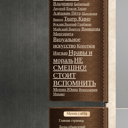
Владимир
Бабицкий
Андрей
Власов Тихон
Алёшкин Пётр
Шаповалов
Театр.Кино
Виктор
Грибков-
Куклин Валерий
Ваняшова
Майский Виктор
Маргарита
Визуальное
искусство
Коротков
Нравы и
Ингвар
НЕ
мораль
СМЕШНО!
СТОИТ
ВСПОМНИТЬ
Мориц Юнна
Верхоланцев
Михаил
Меню сайта
Главная страница
Доска объявлений