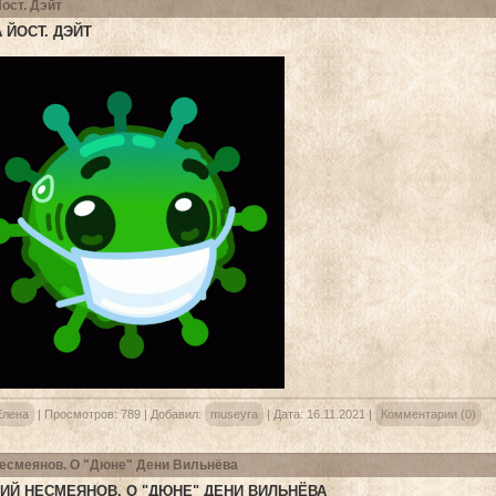
Йост. Дэйт
 ЙОСТ. ДЭЙТ
Елена
|
Просмотров:
789
|
Добавил:
museyra
|
Дата:
16.11.2021
|
Комментарии (0)
есмеянов. О "Дюне" Дени Вильнёва
ИЙ НЕСМЕЯНОВ. О "ДЮНЕ" ДЕНИ ВИЛЬНЁВА