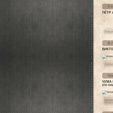
П.А
ПЁТР 
Алёшк
В. 
ВИКТО
Грибк
Чум
ЧУМА 
(ПО КН
Време
Комме