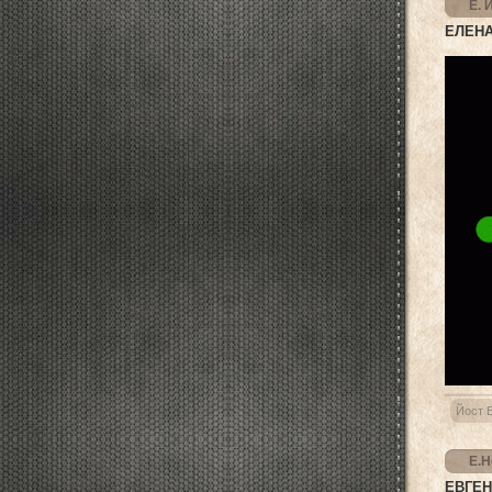
Е. 
ЕЛЕНА
Йост 
Е.Н
ЕВГЕН