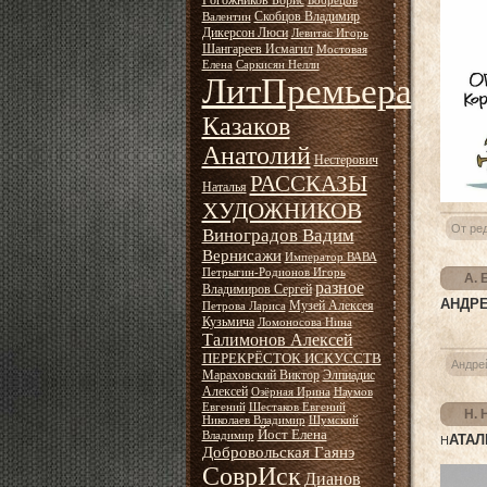
Рогожников Борис
Бобрецов
Скобцов Владимир
Валентин
Дикерсон Люси
Левитас Игорь
Шангареев Исмагил
Мостовая
Елена
Саркисян Нелли
ЛитПремьера
Казаков
Анатолий
Нестерович
РАССКАЗЫ
Наталья
ХУДОЖНИКОВ
От ре
Виноградов Вадим
Вернисажи
Император ВАВА
Петрыгин-Родионов Игорь
А. 
разное
Владимиров Сергей
АНДРЕ
Музей Алексея
Петрова Лариса
Кузьмича
Ломоносова Нина
Талимонов Алексей
ПЕРЕКРЁСТОК ИСКУССТВ
Андре
Мараховский Виктор
Элпиадис
Алексей
Озёрная Ирина
Наумов
Евгений
Шестаков Евгений
Н. 
Николаев Владимир
Шумский
Йост Елена
Владимир
АТАЛ
Н
Добровольская Гаянэ
СоврИск
Дианов