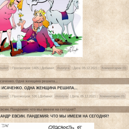
ешно!
|
Просмотров:
1405
|
Добавил:
museyra
|
Дата:
05.12.2021
|
Комментарии (0)
саченко. Одна женщина решила...
 ИСАЧЕНКО. ОДНА ЖЕНЩИНА РЕШИЛА...
ешно!
|
Просмотров:
530
|
Добавил:
museyra
|
Дата:
05.12.2021
|
Комментарии (0)
Евсин. Пандемия: что мы имеем на сегодня?
АНДР ЕВСИН. ПАНДЕМИЯ: ЧТО МЫ ИМЕЕМ НА СЕГОДНЯ?