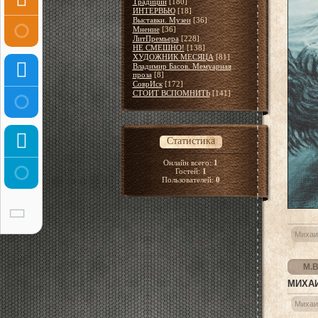
Традиции
[180]
ИНТЕРВЬЮ
[18]
Выставки. Музеи
[36]
Мнение
[36]
ЛитПремьера
[228]
НЕ СМЕШНО!
[138]
ХУДОЖНИК МЕСЯЦА
[81]
Владимир Басов. Мемуарная
проза
[8]
СоврИск
[172]
СТОИТ ВСПОМНИТЬ
[141]
Статистика
Онлайн всего:
1
Гостей:
1
Пользователей:
0
Михаи
М.В
МИХАИ
Михаи