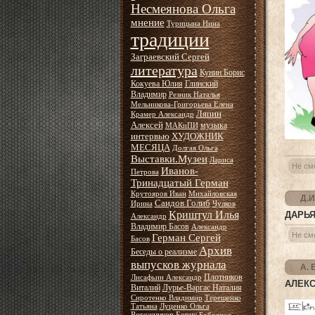
Несмеянова Ольга
мнение
Турицына Нина
традиции
Заграевский Сергей
литература
Кунин Борис
Кокуева Юлия
Глинский
Владимир
Резник Наталья
Мельникова-Григорьева Елена
Ляпин
Крамер Александр
Алексей
музыка
МАКиПИ
интервью
ХУДОЖНИК
МЕСЯЦА
Долгая Ольга
Выставки.Музеи
Лариса
Не см
Иванов-
Петрова
Тринадцатый Герман
Крутояров Иван
Михайловская
Д.И
Саидов Голиб
Ирина
Чулков
Криштул Илья
ДАРЬЯ
Александр
Владимир Басов
Александр
Не см
Герман Сергей
Басов
Архив
Беседы о реализме
выпусков журнала
А. 
Плотников
Лисафьин Александр
АЛЕКС
Виталий
Лурье-Варгас Наталия
Сиротенко Владимир
Терещенко
Татьяна
Луценко Ольга