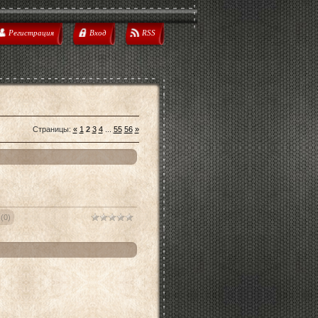
Регистрация
Вход
RSS
Страницы
:
«
1
2
3
4
...
55
56
»
(0)