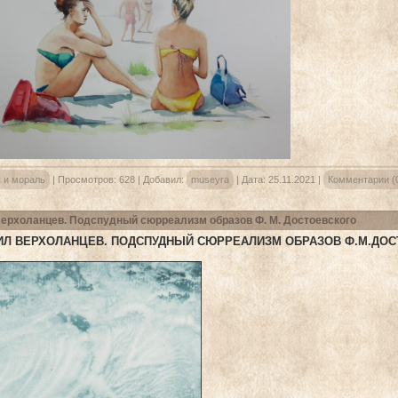
 и мораль
|
Просмотров:
628
|
Добавил:
museyra
|
Дата:
25.11.2021
|
Комментарии (
ерхоланцев. Подспудный сюрреализм образов Ф. М. Достоевского
Л ВЕРХОЛАНЦЕВ. ПОДСПУДНЫЙ СЮРРЕАЛИЗМ ОБРАЗОВ Ф.М.ДОС