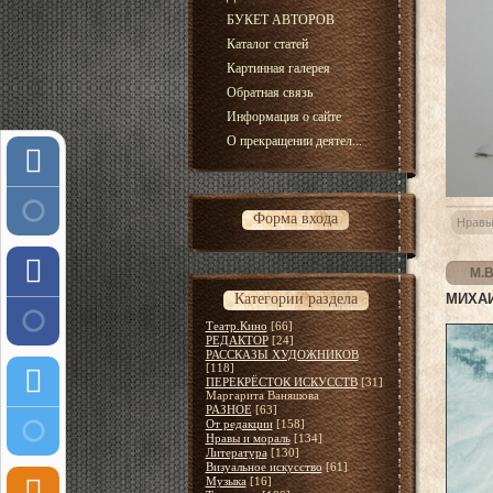
БУКЕТ АВТОРОВ
Каталог статей
Картинная галерея
Обратная связь
Информация о сайте
О прекращении деятел...
Форма входа
Нравы
М.В
Категории раздела
МИХАИ
Театр.Кино
[66]
РЕДАКТОР
[24]
РАССКАЗЫ ХУДОЖНИКОВ
[118]
ПЕРЕКРЁСТОК ИСКУССТВ
[31]
Маргарита Ваняшова
РАЗНОЕ
[63]
От редакции
[158]
Нравы и мораль
[134]
Литература
[130]
Визуальное искусство
[61]
Музыка
[16]