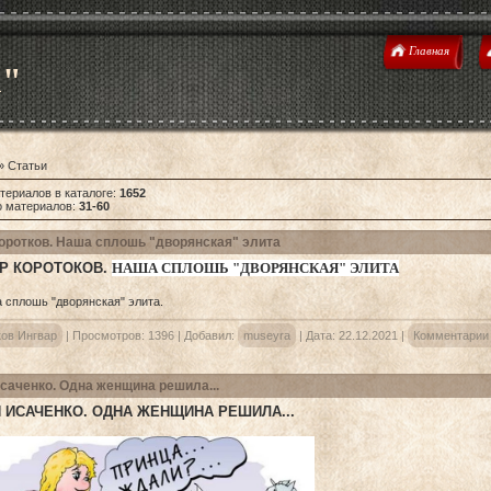
Главная
u"
»
Статьи
териалов в каталоге
:
1652
о материалов
:
31-60
оротков. Наша сплошь "дворянская" элита
Р КОРОТОКОВ
.
НАША СПЛОШЬ "ДВОРЯНСКАЯ" ЭЛИТА
ков Ингвар
|
Просмотров:
1396
|
Добавил:
museyra
|
Дата:
22.12.2021
|
Комментарии 
саченко. Одна женщина решила...
 ИСАЧЕНКО. ОДНА ЖЕНЩИНА РЕШИЛА...