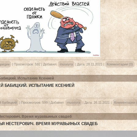
дакции
|
Просмотров:
592
|
Добавил:
museyra
|
Дата:
28.11.2021
|
Комментарии (0)
Бабицкий. Испытание Ксенией
Й БАБИЦКИЙ. ИСПЫТАНИЕ КСЕНИЕЙ
й Бабицкий
|
Просмотров:
599
|
Добавил:
museyra
|
Дата:
26.11.2021
|
Комментарии (
Нестерович. Время муравьиных свадеб
ЬЯ НЕСТЕРОВИЧ. ВРЕМЯ МУРАВЬИНЫХ СВАДЕБ