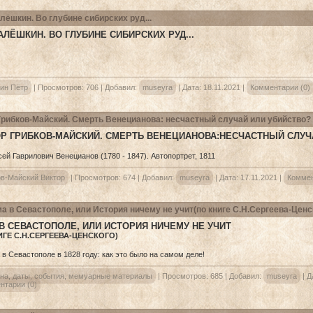
лёшкин. Во глубине сибирских руд...
АЛЁШКИН. ВО ГЛУБИНЕ СИБИРСКИХ РУД...
ин Пётр
|
Просмотров:
706
|
Добавил:
museyra
|
Дата:
18.11.2021
|
Комментарии (0)
Грибков-Майский. Смерть Венецианова: несчастный случай или убийство?
Р ГРИБКОВ-МАЙСКИЙ. СМЕРТЬ ВЕНЕЦИАНОВА:НЕСЧАСТНЫЙ СЛУЧ
ов-Майский Виктор
|
Просмотров:
674
|
Добавил:
museyra
|
Дата:
17.11.2021
|
Коммен
а в Севастополе, или История ничему не учит(по книге С.Н.Сергеева-Ценс
В СЕВАСТОПОЛЕ, ИЛИ ИСТОРИЯ НИЧЕМУ НЕ УЧИТ
ИГЕ С.Н.СЕРГЕЕВА-ЦЕНСКОГО)
на, даты, события, мемуарные материалы
|
Просмотров:
685
|
Добавил:
museyra
|
Д
нтарии (0)