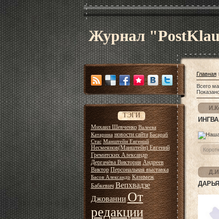
Журнал "PostKla
Главная
Всего ма
Показан
И.К
ТЭГИ
ИНГВА
Михаил Шевченко
Валеева
новости сайта
Катарина
Басараб
Стас
Манштейн Евгений
Несмеянов(Манштейн) Евгений
Корот
Гремитских Александр
Дергачёва Виктория
Андреев
Виктор
Персональная выставка
Д.И
Казимеж
Басов Александр
ДАРЬЯ
Вепхвадзе
Бабкевич
От
Джованни
редакции