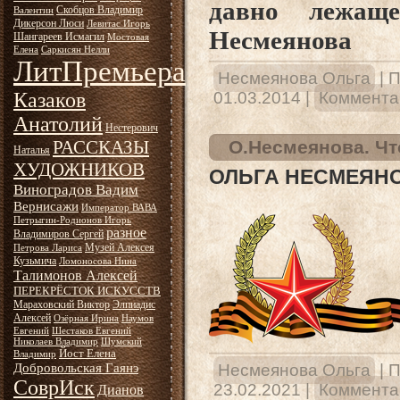
давно лежащ
Скобцов Владимир
Валентин
Дикерсон Люси
Левитас Игорь
Несмеянова
Шангареев Исмагил
Мостовая
Елена
Саркисян Нелли
ЛитПремьера
Несмеянова Ольга
|
П
Казаков
01.03.2014
|
Комментар
Анатолий
Нестерович
РАССКАЗЫ
О.Несмеянова. Чт
Наталья
ХУДОЖНИКОВ
ОЛЬГА НЕСМЕЯНО
Виноградов Вадим
Вернисажи
Император ВАВА
Петрыгин-Родионов Игорь
разное
Владимиров Сергей
Музей Алексея
Петрова Лариса
Кузьмича
Ломоносова Нина
Талимонов Алексей
ПЕРЕКРЁСТОК ИСКУССТВ
Мараховский Виктор
Элпиадис
Алексей
Озёрная Ирина
Наумов
Евгений
Шестаков Евгений
Николаев Владимир
Шумский
Йост Елена
Владимир
Добровольская Гаянэ
Несмеянова Ольга
|
П
СоврИск
23.02.2021
|
Комментар
Дианов