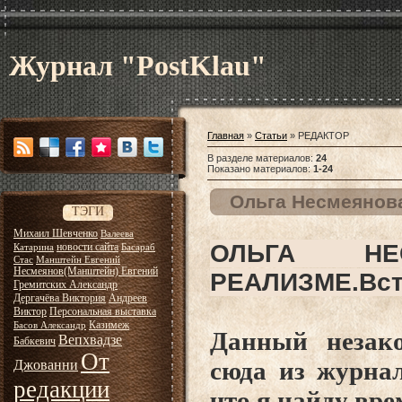
Журнал "PostKlau"
Главная
»
Статьи
» РЕДАКТОР
В разделе материалов
:
24
Показано материалов
:
1-24
Ольга Несмеянова
ТЭГИ
Михаил Шевченко
Валеева
ОЛЬГА НЕ
новости сайта
Катарина
Басараб
Стас
Манштейн Евгений
Несмеянов(Манштейн) Евгений
РЕАЛИЗМЕ.Вст
Гремитских Александр
Дергачёва Виктория
Андреев
Виктор
Персональная выставка
Казимеж
Басов Александр
Данный незако
Вепхвадзе
Бабкевич
От
сюда из журнал
Джованни
редакции
что я найду вре