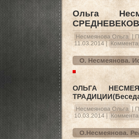
Ольга Не
СРЕДНЕВЕКОВЬ
Несмеянова Ольга
|
П
11.03.2014
|
Комментар
О. Несмеянова. И
ОЛЬГА НЕСМЕЯ
ТРАДИЦИИ(Беседа
Несмеянова Ольга
|
П
10.03.2014
|
Комментар
О.Несмеянова. Ре