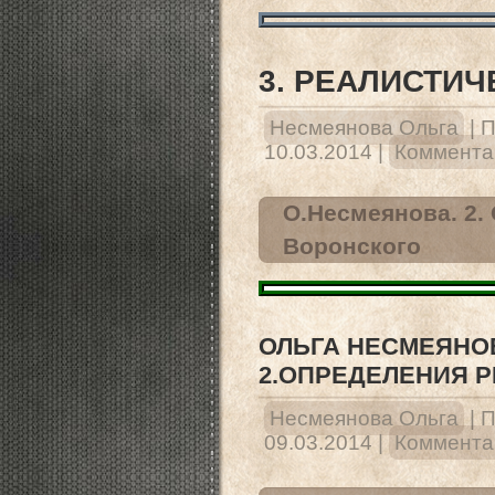
3. РЕАЛИСТИ
Несмеянова Ольга
|
П
10.03.2014
|
Комментар
О.Несмеянова. 2.
Воронского
ОЛЬГА НЕСМЕЯНО
2.ОПРЕДЕЛЕНИЯ 
Несмеянова Ольга
|
П
09.03.2014
|
Комментар