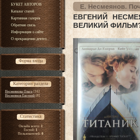
БУКЕТ АВТОРОВ
Е. Несмеянов. По
Каталог статей
ЕВГЕНИЙ НЕСМЕЯ
Картинная галерея
ВЕЛИКИЙ ФИЛЬМ
Обратная связь
Информация о сайте
О прекращении деятел...
Форма входа
Категории раздела
Несмеянова Ольга
[16]
Несмеянов Евгений
[8]
Статистика
Онлайн всего:
1
Гостей:
1
Пользователей:
0