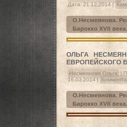
Дата:
21.12.2014
|
Ком
О.Несмеянова. Ре
Барокко XVII века
ОЛЬГА НЕСМЕЯН
ЕВРОПЕЙСКОГО БА
Несмеянова Ольга
|
П
16.03.2014
|
Комментар
О.Несмеянова. Ре
Барокко XVII века