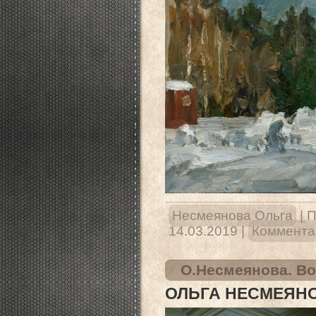
Несмеянова Ольга
|
П
14.03.2019
|
Комментар
О.Несмеянова. В
ОЛЬГА НЕСМЕЯН