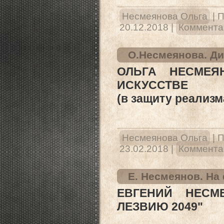
Несмеянова Ольга
|
П
20.12.2018
|
Комментар
О.Несмеянова. Ди
ОЛЬГА НЕСМЕЯ
ИСКУССТВЕ
(в защиту реализм
Несмеянова Ольга
|
П
23.02.2018
|
Комментар
Е. Несмеянов. На
ЕВГЕНИЙ НЕСМ
ЛЕЗВИЮ 2049"