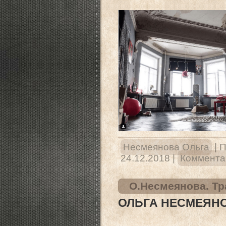
Несмеянова Ольга
|
П
24.12.2018
|
Комментар
О.Несмеянова. Тр
ОЛЬГА НЕСМЕЯНО