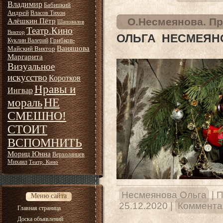
Владимир
Бабицкий
Андрей
Власов Тихон
О.Несмеянова. Пр
Алёшкин Пётр
Шаповалов
Театр.Кино
Виктор
ОЛЬГА НЕСМЕЯНО
Грибков-
Куклин Валерий
Ваняшова
Майский Виктор
Маргарита
Визуальное
искусство
Коротков
Нравы и
Ингвар
НЕ
мораль
СМЕШНО!
СТОИТ
ВСПОМНИТЬ
Мориц Юнна
Верхоланцев
Михаил
Театр. Кино
Несмеянова Ольга
|
П
Меню сайта
25.12.2020
|
Комментар
Главная страница
Доска объявлений