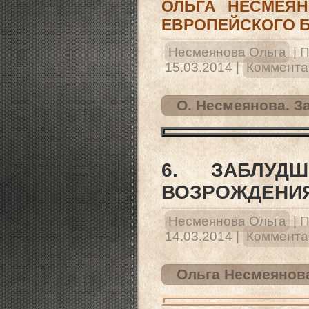
ОЛЬГА НЕСМЕЯН
ЕВРОПЕЙСКОГО БА
Несмеянова Ольга
|
П
15.03.2014
|
Комментар
О. Несмеянова. З
6. ЗАБЛУД
ВОЗРОЖДЕНИ
Несмеянова Ольга
|
П
14.03.2014
|
Комментар
Ольга Несмеянова