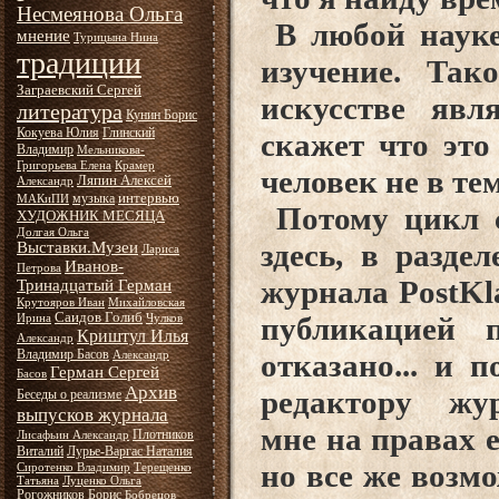
Несмеянова Ольга
В любой науке 
мнение
Турицына Нина
традиции
изучение. Та
Заграевский Сергей
искусстве явл
литература
Кунин Борис
Кокуева Юлия
Глинский
скажет что это 
Владимир
Мельникова-
Григорьева Елена
Крамер
человек не в тем
Ляпин Алексей
Александр
интервью
музыка
МАКиПИ
Потому цикл с
ХУДОЖНИК МЕСЯЦА
Долгая Ольга
здесь, в разде
Выставки.Музеи
Лариса
Иванов-
Петрова
журнала PostKl
Тринадцатый Герман
Крутояров Иван
Михайловская
Саидов Голиб
публикацией 
Ирина
Чулков
Криштул Илья
Александр
Владимир Басов
отказано... и 
Александр
Герман Сергей
Басов
Архив
редактору жур
Беседы о реализме
выпусков журнала
мне на правах 
Плотников
Лисафьин Александр
Виталий
Лурье-Варгас Наталия
но все же возм
Сиротенко Владимир
Терещенко
Татьяна
Луценко Ольга
Рогожников Борис
Бобрецов