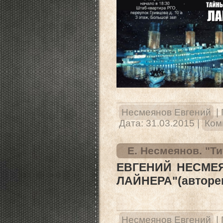
Несмеянов Евгений
|
Дата:
31.03.2015
|
Ком
Е. Несмеянов. "Т
ЕВГЕНИЙ НЕСМЕЯ
ЛАЙНЕРА"(авторе
Несмеянов Евгений
|