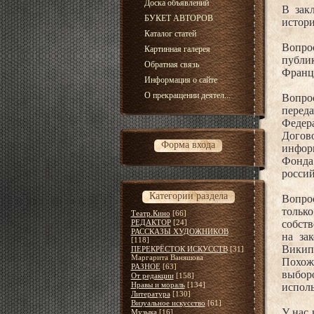
Доска объявлений
В зак
БУКЕТ АВТОРОВ
истор
Каталог статей
Вопро
Картинная галерея
публи
Обратная связь
Франц
Информация о сайте
О прекращении деятел...
Вопро
перед
Федер
Догов
Форма входа
инфор
Фонда
россий
Категории раздела
Вопрос
только
Театр.Кино
[66]
РЕДАКТОР
[24]
собств
РАССКАЗЫ ХУДОЖНИКОВ
на за
[118]
Викип
ПЕРЕКРЁСТОК ИСКУССТВ
[31]
Маргарита Ваняшова
Похоже
РАЗНОЕ
[63]
выборо
От редакции
[158]
Нравы и мораль
[134]
исполь
Литература
[130]
Визуальное искусство
[61]
У нас 
Музыка
[16]