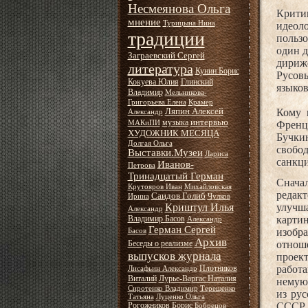
Несмеянова Ольга
Крити
мнение
Турицына Нина
идеол
традиции
пользо
один д
Заграевский Сергей
дириж
литература
Кунин Борис
Русов
Кокуева Юлия
Глинский
языков
Владимир
Мельникова-
Григорьева Елена
Крамер
Ляпин Алексей
Кому 
Александр
интервью
музыка
МАКиПИ
Френц
ХУДОЖНИК МЕСЯЦА
Бучкин
Долгая Ольга
свобо
Выставки.Музеи
Лариса
санкци
Иванов-
Петрова
Тринадцатый Герман
Снача
Крутояров Иван
Михайловская
редак
Саидов Голиб
Ирина
Чулков
Криштул Илья
улучш
Александр
Владимир Басов
карти
Александр
Герман Сергей
изобра
Басов
Архив
Беседы о реализме
отнош
выпусков журнала
проек
Плотников
работа
Лисафьин Александр
Виталий
Лурье-Варгас Наталия
немую 
Сиротенко Владимир
Терещенко
из рус
Татьяна
Луценко Ольга
Рогожников Борис
СССР 
Бобрецов