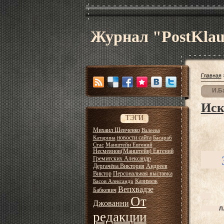
Журнал "PostKla
Главная
И.Б
Иск
ТЭГИ
Михаил Шевченко
Валеева
новости сайта
Катарина
Басараб
Стас
Манштейн Евгений
Несмеянов(Манштейн) Евгений
За 
Гремитских Александр
Дергачёва Виктория
Андреев
Виктор
Персональная выставка
Казимеж
Басов Александр
Вепхвадзе
Бабкевич
От
Джованни
Л. Русо
редакции