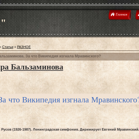
Главная
u"
»
Статьи
»
РАЗНОЕ
альзаминова. За что Википедия изгнала Мравинского?
ра Бальзаминова
что Википедия изгнала Мравинског
в (1926-1987). Ленинградская симфония. Дирижирует Евгений Мравинский.