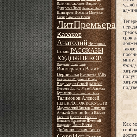
Скобцов Владимир
Валентин
удалё
Дикерсон Люси
Левитас Игорь
админ
Шангареев Исмагил
Мостовая
Елена
Саркисян Нелли
ЛитПремьера
Тепер
перед
требов
Казаков
срок д
Анатолий
долже
Нестерович
также
РАССКАЗЫ
Наталья
поясн
ХУДОЖНИКОВ
минут
Владимир Смирнов
Фонда
Виноградов Вадим
загру
Вернисажи
Император ВАВА
получи
Петрыгин-Родионов Игорь
загру
разное
Владимиров Сергей
подтве
Музей Алексея
Петрова Лариса
Кузьмича
Ломоносова Нина
Талимонов Алексей
ПЕРЕКРЁСТОК ИСКУССТВ
Мараховский Виктор
Элпиадис
Алексей
Озёрная Ирина
Наумов
Евгений
Шестаков Евгений
Николаев Владимир
Шумский
Как м
Йост Елена
Владимир
свобо
Добровольская Гаянэ
СоврИск
доста