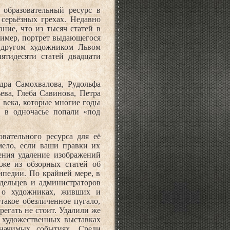
образовательный ресурс в
серьёзных грехах. Недавно
ние, что из тысяч статей в
ример, портрет выдающегося
 другом художником Львом
ятидесяти статей двадцати
дра Самохвалова, Рудольфа
ва, Глеба Савинова, Петра
 века, которые многие годы
г в одночасье попали «под
вательного ресурса для её
мело, если ваши правки их
ения удаление изображений
кже из обзорных статей об
ипедии. По крайней мере, в
адельцев и администраторов
 о художниках, живших и
такое обезличенное пугало,
егать не стоит. Удалили же
о художественных выставках
значимых событиях. Среди