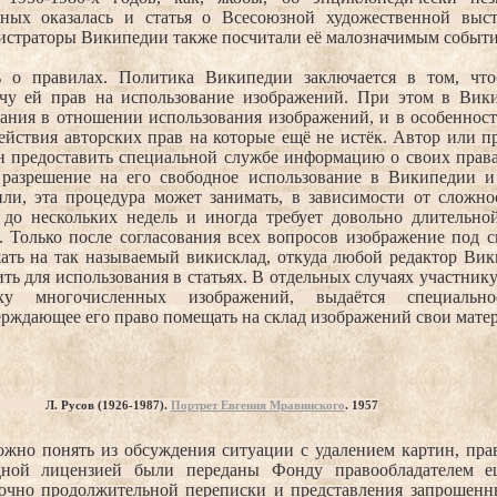
нных оказалась и статья о Всесоюзной художественной выс
истраторы Википедии также посчитали её малозначимым событи
ь о правилах. Политика Википедии заключается в том, что
ачу ей прав на использование изображений. При этом в Вик
ания в отношении использования изображений, и в особенности
ействия авторских прав на которые ещё не истёк. Автор или п
н предоставить специальной службе информацию о своих права
 разрешение на его свободное использование в Википедии и
или, эта процедура может занимать, в зависимости от сложно
 до нескольких недель и иногда требует довольно длительно
. Только после согласования всех вопросов изображение под 
жать на так называемый викисклад, откуда любой редактор Ви
ть для использования в статьях. В отдельных случаях участни
зку многочисленных изображений, выдаётся специальн
рждающее его право помещать на склад изображений свои мате
Л. Русов (1926-1987).
Портрет Евгения Мравинского
. 1957
ожно понять из обсуждения ситуации с удалением картин, пра
дной лицензией были переданы Фонду правообладателем 
точно продолжительной переписки и представления запрошенны