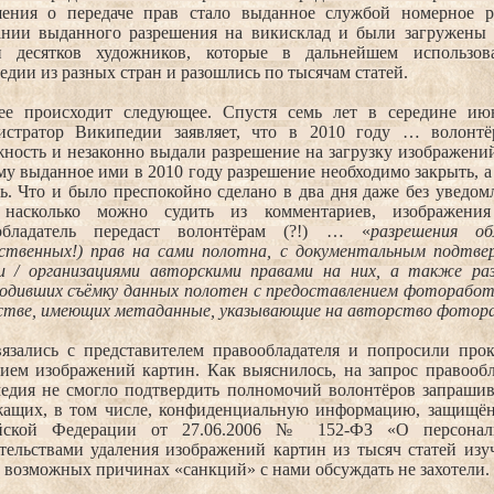
шения о передаче прав стало выданное службой номерное р
ании выданного разрешения на викисклад и были загружены 
н десятков художников, которые в дальнейшем использов
дии из разных стран и разошлись по тысячам статей.
ее происходит следующее. Спустя семь лет в середине ию
истратор Википедии заявляет, что в 2010 году … волонт
ность и незаконно выдали разрешение на загрузку изображени
у выданное ими в 2010 году разрешение необходимо закрыть, а
ь. Что и было преспокойно сделано в два дня даже без уведом
 насколько можно судить из комментариев, изображени
обладатель передаст волонтёрам (?!) …
«
разрешения об
ственных!) прав на сами полотна, с документальным подтв
и / организациями авторскими правами на них, а также ра
водивших съёмку данных полотен с предоставлением фоторабот
естве, имеющих метаданные, указывающие на авторство фото
язались с представителем правообладателя и попросили про
нием изображений картин. Как выяснилось, на запрос правооб
едия не смогло подтвердить полномочий волонтёров запрашив
жащих, в том числе, конфиденциальную информацию, защищё
йской Федерации от 27.06.2006 № 152-ФЗ «О персонал
тельствами удаления изображений картин из тысяч статей изу
 возможных причинах «санкций» с нами обсуждать не захотели.