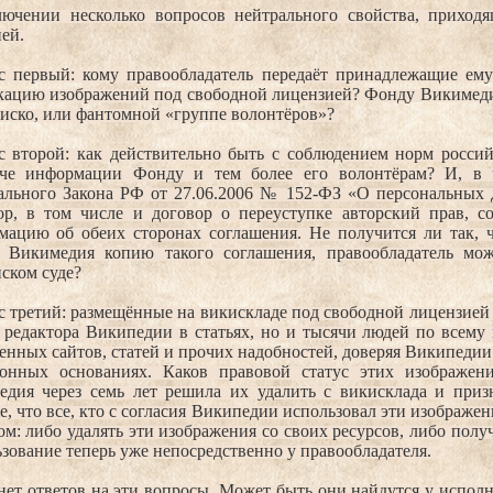
лючении несколько вопросов нейтрального свойства, приход
ией.
с первый: кому правообладатель передаёт принадлежащие ему 
кацию изображений под свободной лицензией? Фонду Викимедия
иско, или фантомной «группе волонтёров»?
с второй: как действительно быть с соблюдением норм россий
аче информации Фонду и тем более его волонтёрам? И, в ч
ального Закона РФ от 27.06.2006 № 152-ФЗ «О персональных
ор, в том числе и договор о переуступке авторский прав, 
мацию об обеих сторонах соглашения. Не получится ли так, ч
 Викимедия копию такого соглашения, правообладатель мож
ском суде?
 третий: размещённые на викискладе под свободной лицензией
 редактора Википедии в статьях, но и тысячи людей по всему 
енных сайтов, статей и прочих надобностей, доверяя Википедии 
конных основаниях. Каков правовой статус этих изображени
едия через семь лет решила их удалить с викисклада и при
, что все, кто с согласия Википедии использовал эти изображен
м: либо удалять эти изображения со своих ресурсов, либо полу
зование теперь уже непосредственно у правообладателя.
нет ответов на эти вопросы. Может быть они найдутся у испол