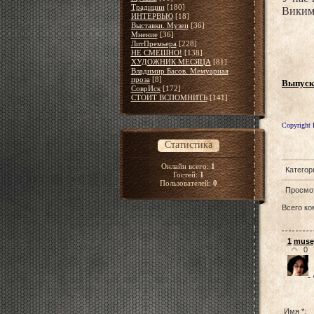
Традиции
[180]
Виким
ИНТЕРВЬЮ
[18]
Выставки. Музеи
[36]
Мнение
[36]
ЛитПремьера
[228]
НЕ СМЕШНО!
[138]
ХУДОЖНИК МЕСЯЦА
[81]
Владимир Басов. Мемуарная
проза
[8]
Выпуск
СоврИск
[172]
СТОИТ ВСПОМНИТЬ
[141]
Copyright 
Статистика
Онлайн всего:
1
Категор
Гостей:
1
Пользователей:
0
Просмо
Всего к
1
muse
0
Имя *: