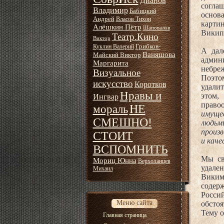
Дианов
согла
Владимир
Бабицкий
основ
Андрей
Власов Тихон
карти
Алёшкин Пётр
Шаповалов
Википе
Театр.Кино
Виктор
Грибков-
Куклин Валерий
А дал
Ваняшова
Майский Виктор
админ
Маргарита
небреж
Визуальное
Поэтом
искусство
Коротков
удалит
Нравы и
этом,
Ингвар
право
НЕ
мораль
имуще
СМЕШНО!
людьм
произ
СТОИТ
и кач
ВСПОМНИТЬ
Мы св
Мориц Юнна
Верхоланцев
удале
Михаил
Виким
содер
Росси
Меню сайта
обстоя
Тему о
Главная страница