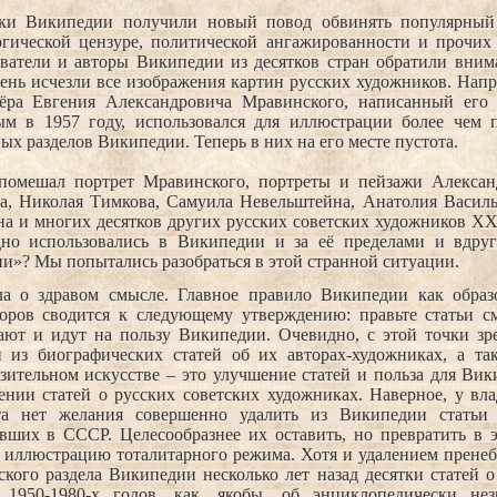
ки Википедии получили новый повод обвинять популярный 
огической цензуре, политической ангажированности и прочих 
ватели и авторы Википедии из десятков стран обратили внима
ень исчезли все изображения картин русских художников. Нап
ёра Евгения Александровича Мравинского, написанный его
ым в 1957 году, использовался для иллюстрации более чем п
ых разделов Википедии. Теперь в них на его месте пустота.
помешал портрет Мравинского, портреты и пейзажи Алексан
а, Николая Тимкова, Самуила Невельштейна, Анатолия Василье
а и многих десятков других русских советских художников ХХ
дно использовались в Википедии и за её пределами и вдру
и»? Мы попытались разобраться в этой странной ситуации.
ла о здравом смысле. Главное правило Википедии как образо
торов сводится к следующему утверждению: правьте статьи с
ают и идут на пользу Википедии. Очевидно, с этой точки зр
н из биографических статей об их авторах-художниках, а та
зительном искусстве – это улучшение статей и польза для Вик
ении статей о русских советских художниках. Наверное, у вл
та нет желания совершенно удалить из Википедии статьи
вших в СССР. Целесообразнее их оставить, но превратить в э
иллюстрацию тоталитарного режима. Хотя и удалением пренебр
ского раздела Википедии несколько лет назад десятки статей 
1950-1980-х годов, как, якобы, об энциклопедически не