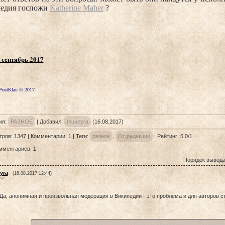
едия госпожи
Katherine Maher
?
 сентябрь 2017
PostKlau © 2017
ия
:
РАЗНОЕ
|
Добавил
:
museyra
(16.08.2017)
тров
:
1347
|
Комментарии
:
1
|
Теги
:
разное
,
От редакции
|
Рейтинг
:
5.0
/
1
омментариев
:
1
Порядок вывода
yra
(16.08.2017 12:44)
Да, анонимная и произвольная модерация в Википедии - это проблема и для авторов ст