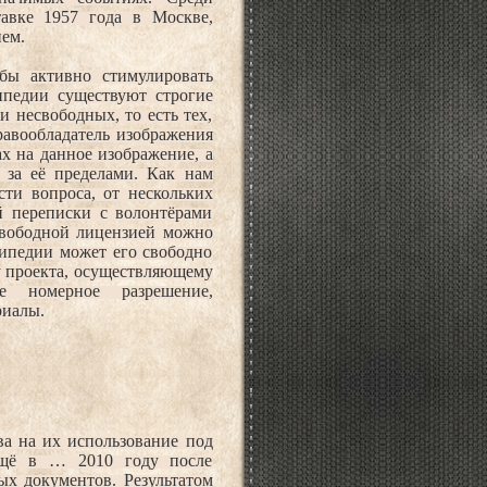
тавке 1957 года в Москве,
ем.
бы активно стимулировать
ипедии существуют строгие
 несвободных, то есть тех,
равообладатель изображения
х на данное изображение, а
 за её пределами. Как нам
сти вопроса, от нескольких
й переписки с волонтёрами
свободной лицензией можно
кипедии может его свободно
ку проекта, осуществляющему
ое номерное разрешение,
риалы.
ва на их использование под
ещё в … 2010 году после
х документов. Результатом