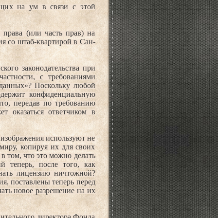
ящих на ум в связи с этой
права (или часть прав) на
 со штаб-квартирой в Сан-
ского законодательства при
астности, с требованиями
 данных»? Поскольку любой
содержит конфиденциальную
то, передав по требованию
ет оказаться ответчиком в
 изображения используют не
миру, копируя их для своих
в том, что это можно делать
й теперь, после того, как
знать лицензию ничтожной?
ия, поставлены теперь перед
чать новое разрешение на их
нительного директора Фонда