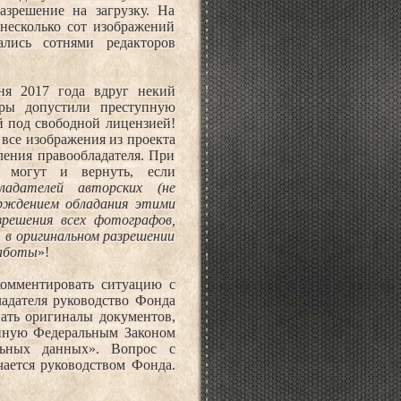
азрешение на загрузку. На
несколько сот изображений
ались сотнями редакторов
ня 2017 года вдруг некий
ёры допустили преступную
й под свободной лицензией!
 все изображения из проекта
ления правообладателя. При
я могут и вернуть, если
ладателей авторских (не
ерждением обладания этими
зрешения всех фотографов,
 в оригинальном разрешении
работы
»!
комментировать ситуацию с
ладателя руководство Фонда
ать оригиналы документов,
нную Федеральным Законом
ьных данных». Вопрос с
чается руководством Фонда.