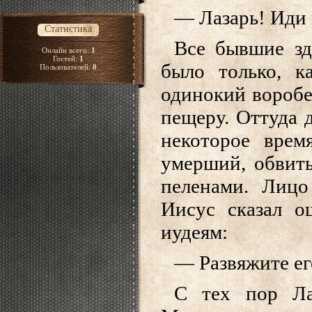
— Лазарь! Иди 
Статистика
Все бывшие зд
Онлайн всего:
1
Гостей:
1
было только, к
Пользователей:
0
одинокий воробе
пещеру. Оттуда 
некоторое врем
умерший, обвит
пеленами. Лицо
Иисус сказал о
иудеям:
— Развяжите его
С тех пор Ла