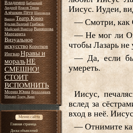
Владимир
Бабицкий
Иисус. Иудеи, ви
Андрей
Власов Тихон
Алёшкин Пётр
Шаповалов
Театр.Кино
— Смотри, как 
Виктор
Грибков-
Куклин Валерий
Ваняшова
Майский Виктор
— Не мог ли Он
Маргарита
Визуальное
чтобы Лазарь не
искусство
Коротков
Нравы и
Ингвар
— Да, если б
НЕ
мораль
умереть.
СМЕШНО!
СТОИТ
ВСПОМНИТЬ
Иисус, печаля
Мориц Юнна
Верхоланцев
Михаил
Театр. Кино
вслед за сёстрам
вход в неё. Иису
Меню сайта
— Отнимите ка
Главная страница
Доска объявлений