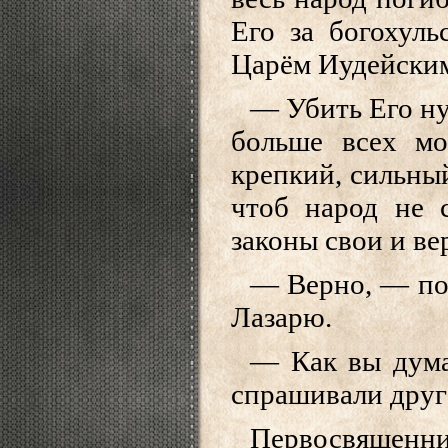
Его за богохуль
Царём Иудейски
— Убить Его ну
больше всех м
крепкий, сильный
чтоб народ не 
законы свои и ве
— Верно, — по
Лазарю.
— Как вы дума
спрашивали друг 
Первосвященни