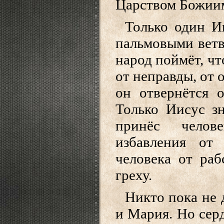
Царством Божии
Только один И
пальмовыми ветвя
народ поймёт, чт
от неправды, от 
он отвернётся о
Только Иисус зн
принёс челов
избавления от
человека от раб
греху.
Никто пока не 
и Мария. Но сер