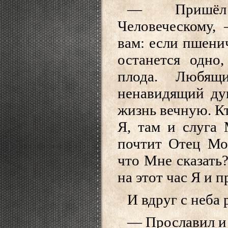
— Пришёл
Человеческому,
вам: если пшенич
останется одно
плода. Любя
ненавидящий ду
жизнь вечную. Кт
Я, там и слуга 
почтит Отец Мо
что Мне сказать?
на этот час Я и 
И вдруг с неба 
— Прославил и