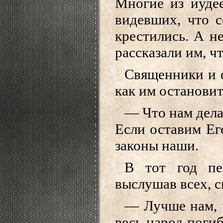
Многие из иуде
видевших, что с
крестились. А н
рассказали им, ч
Священники и ф
как им останови
— Что нам дела
Если оставим Его
законы наши.
В тот год пе
выслушав всех, с
— Лучше нам, 
весь народ погиб