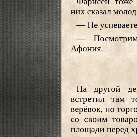
Фарисеи тоже
них сказал моло
— Не успеваете
— Посмотрим
Афония.
На другой де
встретил там 
верёвок, но торг
со своим товар
площади перед х