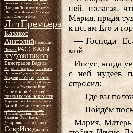
Скобцов Владимир
Валентин
ней, полагая, ч
Дикерсон Люси
Левитас Игорь
Шангареев Исмагил
Мостовая
Мария, придя туд
Елена
Саркисян Нелли
ЛитПремьера
к ногам Его и гор
Казаков
— Господи! Есл
Анатолий
Нестерович
РАССКАЗЫ
мой.
Наталья
ХУДОЖНИКОВ
Иисус, когда у
Виноградов Вадим
Вернисажи
Император ВАВА
с ней иудеев п
Петрыгин-Родионов Игорь
разное
Владимиров Сергей
спросил:
Музей Алексея
Петрова Лариса
Кузьмича
Ломоносова Нина
Талимонов Алексей
— Где вы полож
ПЕРЕКРЁСТОК ИСКУССТВ
Мараховский Виктор
Элпиадис
Алексей
Озёрная Ирина
Наумов
— Пойдём посм
Евгений
Шестаков Евгений
Николаев Владимир
Шумский
Йост Елена
Владимир
Мария, Матерь 
Добровольская Гаянэ
СоврИск
Дианов
любил Иисус Лаз