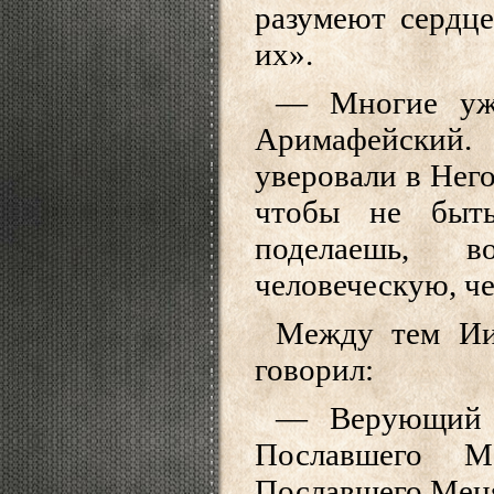
разумеют сердце
их».
— Многие уж
Аримафейский
уверовали в Него
чтобы не быть
поделаешь, 
человеческую, ч
Между тем Ии
говорил:
— Верующий 
Пославшего 
Пославшего Меня.