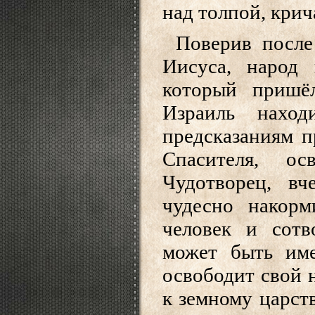
над толпой, кри
Поверив после
Иисуса, народ
который пришё
Израиль нахо
предсказаниям п
Спасителя, ос
Чудотворец, вч
чудесно накор
человек и сотв
может быть им
освободит свой н
к земному царст