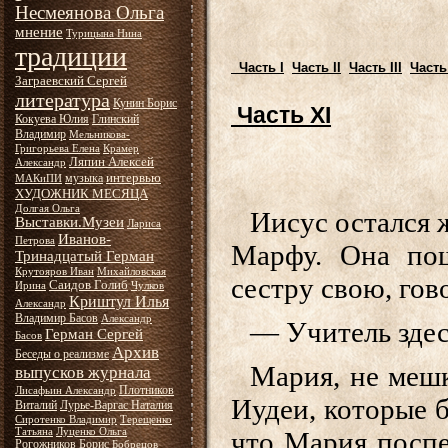
Несмеянова Ольга
мнение
Турицына Нина
традиции
Часть I
Часть II
Часть III
Часть
Заграевский Сергей
литература
Кунин Борис
Часть XI
Кокуева Юлия
Глинский
Владимир
Мельникова-
Григорьева Елена
Крамер
Ляпин Алексей
Александр
интервью
музыка
МАКиПИ
ХУДОЖНИК МЕСЯЦА
Долгая Ольга
Иисус остался ж
Выставки.Музеи
Лариса
Иванов-
Петрова
Марфу. Она по
Тринадцатый Герман
Крутояров Иван
Михайловская
сестру свою, гов
Саидов Голиб
Ирина
Чулков
Криштул Илья
Александр
Владимир Басов
Александр
— Учитель здесь
Герман Сергей
Басов
Архив
Беседы о реализме
Мария, не мешк
выпусков журнала
Плотников
Лисафьин Александр
Иудеи, которые б
Виталий
Лурье-Варгас Наталия
Сиротенко Владимир
Терещенко
Татьяна
Луценко Ольга
что Мария поспе
Рогожников Борис
Бобрецов