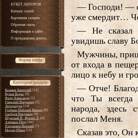
— Господи! — 
БУКЕТ АВТОРОВ
Каталог статей
уже смердит… Чет
Картинная галерея
Обратная связь
— Не сказал 
Информация о сайте
увидишь славу 
О прекращении деятел...
Мужчины, приш
Форма входа
от входа в пеще
лицо к небу и гр
Категории раздела
— Отче! Благод
Казаков Анатолий
[14]
Кунин Борис
[9]
что Ты всегда
Фитц Александр
[5]
Глинский Владимир
[1]
народа, здесь 
Литература
[14]
Грибков-Майский Виктор
[9]
Скобцов Владимир
[9]
послал Меня.
Шумский В., Куклис Л.
[4]
Алёшкин Пётр
[44]
Плотников Виталий
[7]
Сказав это, Он 
Мориц Юнна
[14]