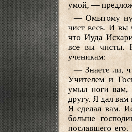
умой, — предлож
— Омытому нуж
чист весь. И вы 
что Иуда Искари
все вы чисты. 
ученикам:
— Знаете ли, ч
Учителем и Гос
умыл ноги вам,
другу. Я дал вам
Я сделал вам. И
больше господи
пославшего его. 