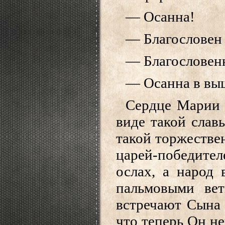
— Осанна!
— Благословен 
— Благословенн
— Осанна в вы
Сердце Марии т
виде такой слав
такой торжестве
царей-победителе
ослах, а народ 
пальмовыми вет
встречают Сына к
что теперь Он не