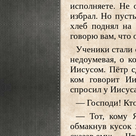
исполняете. Не 
избрал. Но пуст
хлеб поднял на
говорю вам, что 
Ученики стали о
недоумевая, о к
Иисусом. Пётр с
ком говорит Ии
спросил у Иисус
— Господи! Кто
— Тот, кому 
обмакнув кусок 
сказав ему: — Чт