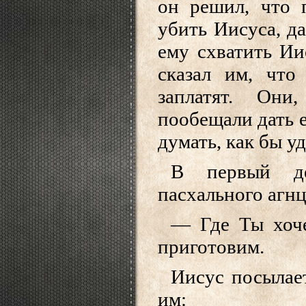
он решил, что 
убить Иисуса, да
ему схватить Ии
сказал им, что
заплатят. Они
пообещали дать е
думать, как бы у
В первый де
пасхального агнц
— Где Ты хоч
приготовим.
Иисус посылае
им: