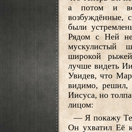
а потом и во
возбуждённые, 
были устремлен
Рядом с Ней не
мускулистый ш
широкой рыжей
лучше видеть Ии
Увидев, что Мар
видимо, решил,
Иисуса, но толпа
лицом:
— Я покажу Те
Он ухватил Её 