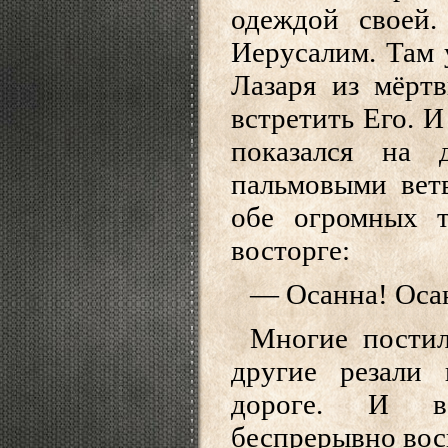
одеждой своей.
Иерусалим. Там 
Лазаря из мёртв
встретить Его. И
показался на 
пальмовыми вет
обе огромных т
восторге:
— Осанна! Оса
Многие постил
другие резали
дороге. И в
беспрерывно вос