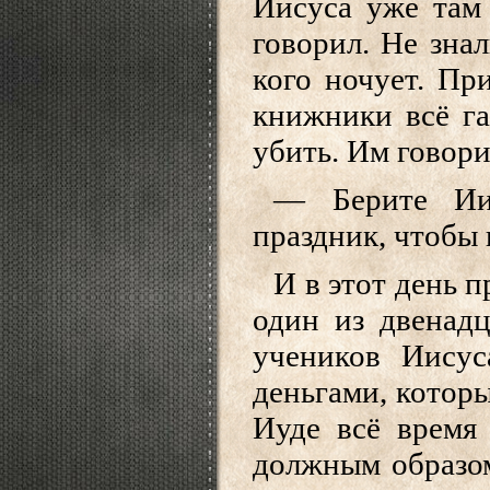
Иисуса уже там 
говорил. Не знал
кого ночует. Пр
книжники всё га
убить. Им говори
— Берите Иис
праздник, чтобы
И в этот день 
один из двенадц
учеников Иису
деньгами, котор
Иуде всё время 
должным образом