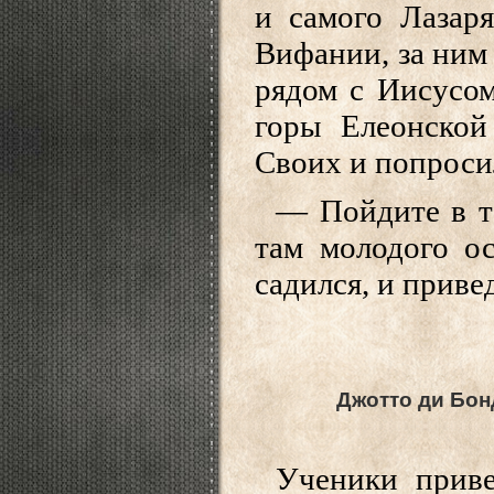
и самого Лазаря
Вифании, за ним 
рядом с Иисусом
горы Елеонской
Своих и попроси
— Пойдите в т
там молодого ос
садился, и приве
Джотто ди Бонд
Ученики приве