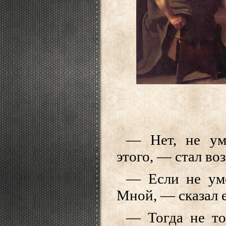
Дирк Ван Баб
— Нет, не ум
этого, — стал во
— Если не умо
Мной, — сказал 
— Тогда не то