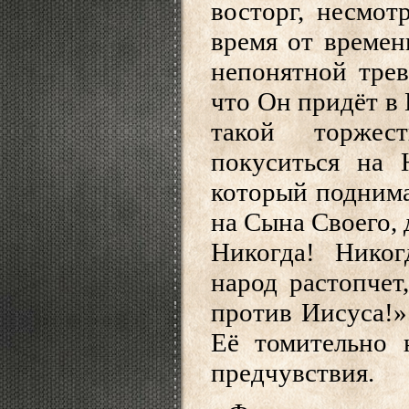
восторг, несмот
время от времен
непонятной трев
что Он придёт в 
такой торжес
покуситься на 
который поднима
на Сына Своего, 
Никогда! Никог
народ растопчет
против Иисуса!»
Её томительно 
предчувствия.