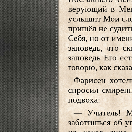
верующий в Меня
услышит Мои слов
пришёл не судить
Себя, но от име
заповедь, что ск
заповедь Его ест
говорю, как сказ
Фарисеи хотел
спросил смиренн
подвоха:
— Учитель! М
заботишься об у