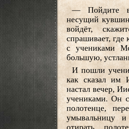
— Пойдите в 
несущий кувшин 
войдёт, скажи
спрашивает, где 
с учениками М
большую, устланн
И пошли учени
как сказал им 
настал вечер, Ии
учениками. Он с
полотенце, пер
умывальницу и
отирать полот