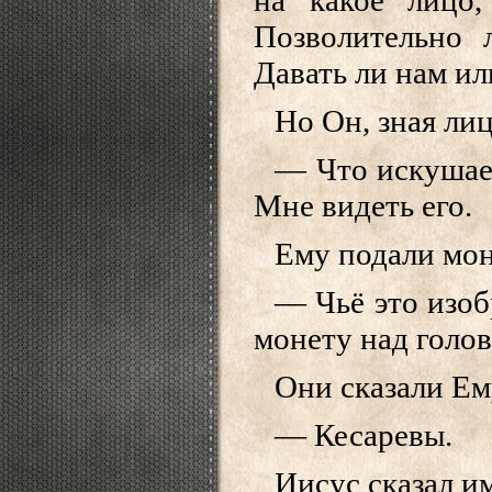
на какое лицо
Позволительно 
Давать ли нам ил
Но Он, зная лиц
— Что искушае
Мне видеть его.
Ему подали мон
— Чьё это изо
монету над голов
Они сказали Ем
— Кесаревы.
Иисус сказал им