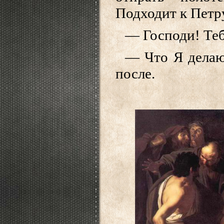
Подходит к Петру
— Господи! Теб
— Что Я делаю,
после.