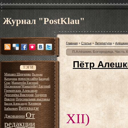
Журнал "PostKlau"
Главная
»
Статьи
»
Литература
»
Алёшкин
П.Алёшкин. Богородица. Часть XI
Пётр Алешк
ТЭГИ
Михаил Шевченко
Валеева
новости сайта
Катарина
Басараб
Стас
Манштейн Евгений
Несмеянов(Манштейн) Евгений
Гремитских Александр
Дергачёва Виктория
Андреев
Виктор
Персональная выставка
Казимеж
Басов Александр
Вепхвадзе
Бабкевич
От
XII)
Джованни
редакции