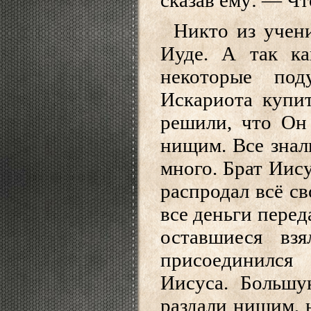
Никто из учени
Иуде. А так ка
некоторые по
Искариота купит
решили, что Он 
нищим. Все знали
много. Брат Иису
распродал всё св
все деньги перед
оставшиеся вз
присоединился
Иисуса. Большу
раздали нищим, 