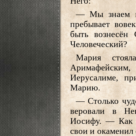
Него:
— Мы знаем и
пребывает вове
быть вознесён
Человеческий?
Мария стоя
Аримафейским
Иерусалиме, пр
Марию.
— Столько чуд
веровали в Не
Иосифу. — Как с
свои и окаменил 