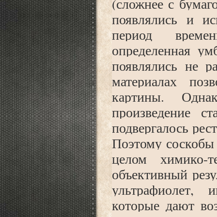
(сложнее с бумаг
появлялись и ис
период време
определенная умб
появлялись не р
материалах поз
картины. Одна
произведение с
подвергалось рес
Поэтому соскобы 
целом химико-т
объективный резу
ультрафиолет, 
которые дают во