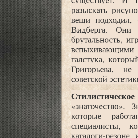
разыскать рисуно
вещи подходил,
Видберга. Они
брутальность, иг
вспыхивающими 
галстука, которы
Григорьева, н
советской эстетик
Стилистическое 
«знаточество». 
которые работ
специалисты, к
каталоги-резоне,