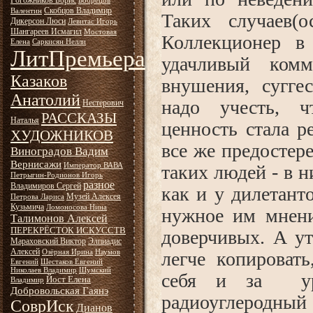
Рогожников Борис
Бобрецов
Скобцов Владимир
Валентин
Таких случаев(
Дикерсон Люси
Левитас Игорь
Шангареев Исмагил
Мостовая
Коллекционер в
Елена
Саркисян Нелли
ЛитПремьера
удачливый комм
Казаков
внушения, суггес
Анатолий
надо учесть, 
Нестерович
РАССКАЗЫ
Наталья
ценность стала р
ХУДОЖНИКОВ
все же предостер
Виноградов Вадим
Вернисажи
Император ВАВА
таких людей - в н
Петрыгин-Родионов Игорь
разное
Владимиров Сергей
как и у дилетант
Музей Алексея
Петрова Лариса
Кузьмича
Ломоносова Нина
нужное им мнени
Талимонов Алексей
ПЕРЕКРЁСТОК ИСКУССТВ
доверчивых. А ут
Мараховский Виктор
Элпиадис
Алексей
Озёрная Ирина
Наумов
легче копировать
Евгений
Шестаков Евгений
Николаев Владимир
Шумский
себя и за уро
Йост Елена
Владимир
Добровольская Гаянэ
радиоуглеродный 
СоврИск
Дианов