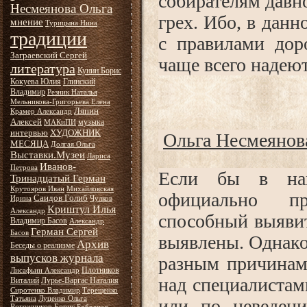
собирателям давно
Несмеянова Ольга
грех. Ибо, в данн
мнение
Турицына Нина
традиции
с правилами дор
Заграевский Сергей
чаще всего надеют
литература
Кунин Борис
Кокуева Юлия
Глинский
Владимир
Резник Наталья
Мельникова-Григорьева Елена
Ляпин
Крамер Александр
Алексей
музыка
МАКиПИ
интервью
ХУДОЖНИК
Ольга Несмеянов
МЕСЯЦА
Долгая Ольга
Выставки.Музеи
Лариса
Иванов-
Петрова
Если бы в наш
Тринадцатый Герман
Крутояров Иван
Михайловская
официально пр
Саидов Голиб
Ирина
Чулков
Криштул Илья
Александр
способный выявит
Владимир Басов
Александр
Герман Сергей
Басов
выявлены. Однако
Архив
Беседы о реализме
выпусков журнала
разным причинам,
Плотников
Лисафьин Александр
над специалистам
Виталий
Лурье-Варгас Наталия
Сиротенко Владимир
Терещенко
Татьяна
Луценко Ольга
или по неведени