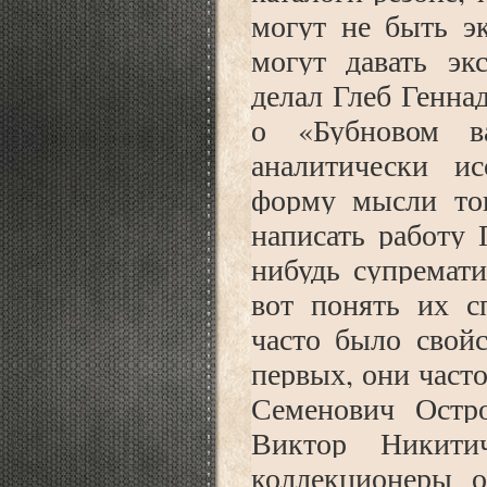
могут не быть э
могут давать эк
делал Глеб Генна
о «Бубновом в
аналитически ис
форму мысли тог
написать работу 
нибудь супремати
вот понять их с
часто было свойс
первых, они част
Семенович Остро
Виктор Никитич
коллекционеры о