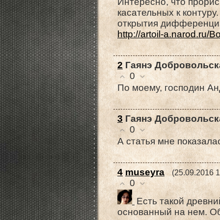
Интересно, что прорис
касательных к контуру
открытия дифференциа
http://artoil-a.narod.ru/
2
Гаянэ Добровольск
0
По моему, господин А
3
Гаянэ Добровольск
0
А статья мне показала
4
museyra
(25.09.2016 1
0
Есть такой древни
основанный на нем. Об