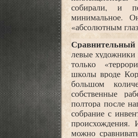
собирали, и 
минимальное. О
«абсолютным глаз
Сравнительный 
левые художники 
только «террори
школы вроде Кор
большом колич
собственные ра
полтора после на
собрание с инвен
происхождения. 
можно сравниват