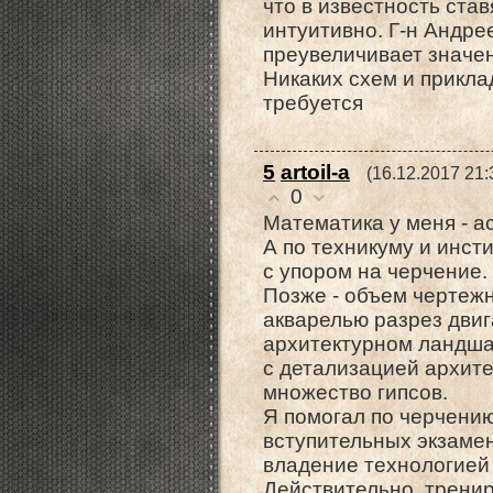
что в известность став
интуитивно. Г-н Андре
преувеличивает значе
Никаких схем и прикла
требуется
5
artoil-a
(16.12.2017 21:
0
Математика у меня - а
А по техникуму и инст
с упором на черчение.
Позже - объем чертежн
акварелью разрез двиг
архитектурном ландш
с детализацией архите
множество гипсов.
Я помогал по черчению
вступительных экзаме
владение технологией
Действительно, трени