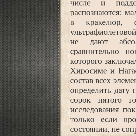
числе и подде
распознаются: мал
в кракелюр,
ультрафиолетовой
не дают абсол
сравнительно но
которого заключа
Хиросиме и Нага
состав всех элеме
определить дату 
сорок пятого г
исследования пок
только если про
состоянии, не соп