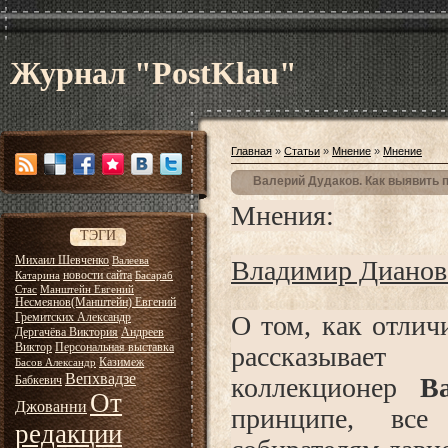
Журнал "PostKlau"
Главная
»
Статьи
»
Мнение
»
Мнение
Валерий Дудаков. Как выявить 
Мнения:
ТЭГИ
Михаил Шевченко
Валеева
Владимир Дианов
новости сайта
Катарина
Басараб
Стас
Манштейн Евгений
Несмеянов(Манштейн) Евгений
Гремитских Александр
О том, как отлич
Дергачёва Виктория
Андреев
Виктор
Персональная выставка
рассказыва
Казимеж
Басов Александр
Вепхвадзе
коллекционер
В
Бабкевич
От
Джованни
принципе, все
редакции