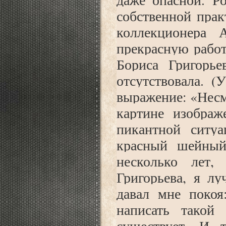
собственной прак
коллекционера 
прекрасную работ
Бориса Григорье
отсутствовала. (
выражение: «Несм
картине изображ
пикантной ситу
красный шейный
несколько лет,
Григорьева, я лу
давал мне покоя
написать такой 
существует. И 