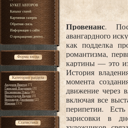
БУКЕТ АВТОРОВ
Каталог статей
Картинная галерея
Провенанс
. Пос
Обратная связь
Информация о сайте
авангардного иску
О прекращении деятел...
как подделка пр
романтизма, пер
Форма входа
картины — это из
История владени
Категории раздела
момента создани
Андреев Виктор
[7]
движение через в
Глинский Владимир
[3]
Несмеянова Ольга
[8]
Виноградов Вадим
[3]
включая все выст
Вепхвадзе Джованни
[2]
Мнение
[13]
перипетии. Ест
зарисовки в дн
Статистика
художников, связ