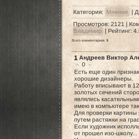
Категория
:
Мнение
|
Д
Просмотров
:
2121
|
Ко
Владимир
|
Рейтинг
:
4.
Всего комментариев
:
5
1
Андреев Виктор Ал
0
Есть еще один признак
хорошие дизайнеры.
Работу вписывают в 12
золотых сечений сторо
являлись касательным
имею в компьютере так
Для проверки картины 
путем растяжки на гра
Если художник исполль
от прошел изо-школу...