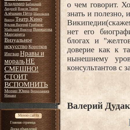
о чем говорит. Х
Владимир
Бабицкий
Андрей
Власов Тихон
знать и полезно, 
Алёшкин Пётр
Шаповалов
Театр.Кино
Википедии(скаже
Виктор
Грибков-
Куклин Валерий
Ваняшова
нет его биограф
Майский Виктор
Маргарита
блогах и "желто
Визуальное
искусство
Коротков
доверие как к та
Нравы и
Ингвар
нынешнему уров
НЕ
мораль
консультантов с 
СМЕШНО!
СТОИТ
ВСПОМНИТЬ
Мориц Юнна
Верхоланцев
Михаил
Валерий Дудак
Меню сайта
Главная страница
Доска объявлений