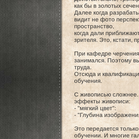
как бы в золотых сече
Далее когда разрабаты
видит не фото перспек
пространство,
когда дали приближают
зрителя. Это, кстати, 
При кафедре черчения 
занимался. Поэтому в
труда.
Отсюда и квалификаци
обучения.
С живописью сложнее.
эффекты живописи:
- "мягкий цвет":
- "Глубина изображени
Это передается тольк
обучении. И многие г