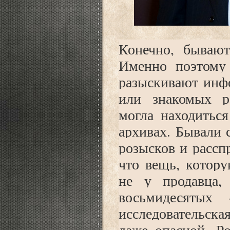
Конечно, бывают
Именно поэтому 
разыскивают инф
или знакомых р
могла находиться
архивах. Бывали 
розысков и рассп
что вещь, котору
не у продавца,
восьмидесятых
исследовательска
даже опасной. Р