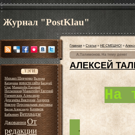
Журнал "PostKlau"
Главная
»
Статьи
»
НЕ СМЕШНО!
»
Алекс
А.Талимонов. На тему денег
АЛЕКСЕЙ ТА
ТЭГИ
Михаил Шевченко
Валеева
новости сайта
Катарина
Басараб
Стас
Манштейн Евгений
На 
Несмеянов(Манштейн) Евгений
Гремитских Александр
Дергачёва Виктория
Андреев
Виктор
Персональная выставка
Казимеж
Басов Александр
Вепхвадзе
Бабкевич
От
Джованни
редакции