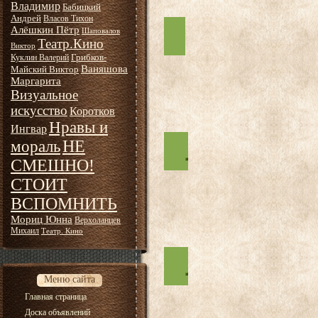
Владимир
Бабицкий
Андрей
Власов Тихон
Алёшкин Пётр
Шаповалов
Театр.Кино
Виктор
Грибков-
Куклин Валерий
Ваняшова
Майский Виктор
Маргарита
Визуальное
искусство
Коротков
Нравы и
Ингвар
НЕ
мораль
СМЕШНО!
СТОИТ
ВСПОМНИТЬ
Мориц Юнна
Верхоланцев
Михаил
Театр. Кино
Меню сайта
Главная страница
Доска объявлений