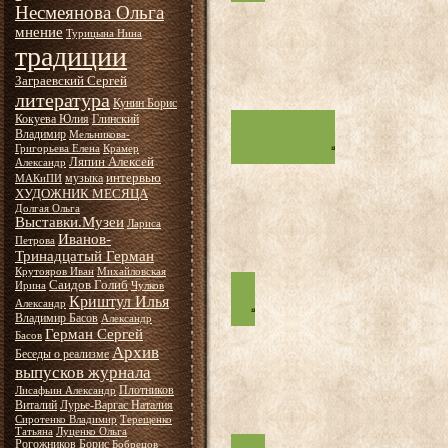
Несмеянова Ольга
мнение
Турицына Нина
традиции
Заграевский Сергей
литература
Кунин Борис
Кокуева Юлия
Глинский
Владимир
Мельникова-
Григорьева Елена
Крамер
Ляпин Алексей
Александр
интервью
музыка
МАКиПИ
ХУДОЖНИК МЕСЯЦА
Долгая Ольга
Выставки.Музеи
Лариса
Иванов-
Петрова
Тринадцатый Герман
Крутояров Иван
Михайловская
Саидов Голиб
Ирина
Чулков
Криштул Илья
Александр
Владимир Басов
Александр
Герман Сергей
Басов
Архив
Беседы о реализме
выпусков журнала
Плотников
Лисафьин Александр
Виталий
Лурье-Варгас Наталия
Сиротенко Владимир
Терещенко
Татьяна
Луценко Ольга
Рогожников Борис
Бобрецов