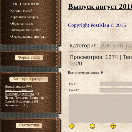
БУКЕТ АВТОРОВ
Выпуск август 201
Каталог статей
Картинная галерея
Обратная связь
Copyright PostKlau © 2016
Информация о сайте
О прекращении деятел...
Категория
:
Алексей Т
Просмотров
:
1274
|
Тег
Форма входа
0.0
/
0
Всего комментариев
:
0
Категории раздела
Имя *:
Илья Криштул
[64]
Алексей Талимонов
[55]
Email *:
Виктория Дерагчёва
[4]
Игорь Петрыгин-Родионов
[4]
Сергей Владимиров
[0]
Не смешно!
[11]
Статистика