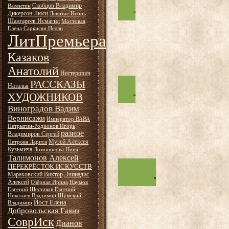
Скобцов Владимир
Валентин
Дикерсон Люси
Левитас Игорь
Шангареев Исмагил
Мостовая
Елена
Саркисян Нелли
ЛитПремьера
Казаков
Анатолий
Нестерович
РАССКАЗЫ
Наталья
ХУДОЖНИКОВ
Виноградов Вадим
Вернисажи
Император ВАВА
Петрыгин-Родионов Игорь
разное
Владимиров Сергей
Музей Алексея
Петрова Лариса
Кузьмича
Ломоносова Нина
Талимонов Алексей
ПЕРЕКРЁСТОК ИСКУССТВ
Мараховский Виктор
Элпиадис
Алексей
Озёрная Ирина
Наумов
Евгений
Шестаков Евгений
Николаев Владимир
Шумский
Йост Елена
Владимир
Добровольская Гаянэ
СоврИск
Дианов