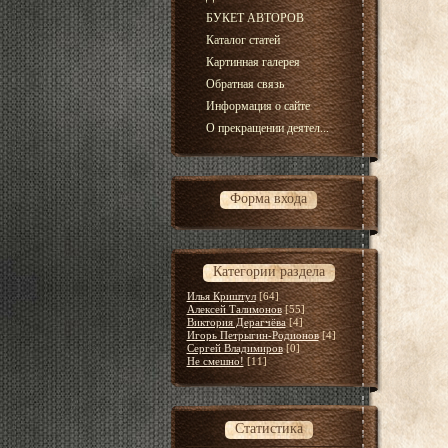
БУКЕТ АВТОРОВ
Каталог статей
Картинная галерея
Обратная связь
Информация о сайте
О прекращении деятел...
Форма входа
Категории раздела
Илья Криштул
[64]
Алексей Талимонов
[55]
Виктория Дерагчёва
[4]
Игорь Петрыгин-Родионов
[4]
Сергей Владимиров
[0]
Не смешно!
[11]
Статистика