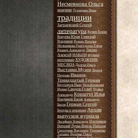
Несмеянова Ольга
мнение
Турицына Нина
традиции
Заграевский Сергей
литература
Кунин Борис
Кокуева Юлия
Глинский
Владимир
Резник Наталья
Мельникова-Григорьева Елена
Ляпин
Крамер Александр
Алексей
музыка
МАКиПИ
интервью
ХУДОЖНИК
МЕСЯЦА
Долгая Ольга
Выставки.Музеи
Лариса
Иванов-
Петрова
Тринадцатый Герман
Крутояров Иван
Михайловская
Саидов Голиб
Ирина
Чулков
Криштул Илья
Александр
Владимир Басов
Александр
Герман Сергей
Басов
Архив
Беседы о реализме
выпусков журнала
Плотников
Лисафьин Александр
Виталий
Лурье-Варгас Наталия
Сиротенко Владимир
Терещенко
Татьяна
Луценко Ольга