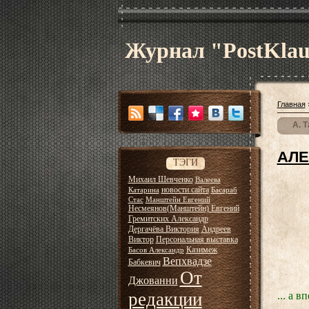
Журнал "PostKla
Главная
А. Т
АЛЕ
ТЭГИ
Михаил Шевченко
Валеева
новости сайта
Катарина
Басараб
Стас
Манштейн Евгений
Несмеянов(Манштейн) Евгений
Гремитских Александр
Дергачёва Виктория
Андреев
Виктор
Персональная выставка
Казимеж
Басов Александр
Вепхвадзе
Бабкевич
От
Джованни
редакции
... а 