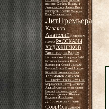
Рогожников Борис
Бобрецов
Скобцов Владимир
Валентин
Дикерсон Люси
Левитас Игорь
Шангареев Исмагил
Мостовая
Елена
Саркисян Нелли
ЛитПремьера
Казаков
Анатолий
Нестерович
РАССКАЗЫ
Наталья
ХУДОЖНИКОВ
Виноградов Вадим
Вернисажи
Император ВАВА
Петрыгин-Родионов Игорь
разное
Владимиров Сергей
Музей Алексея
Петрова Лариса
Кузьмича
Ломоносова Нина
Талимонов Алексей
ПЕРЕКРЁСТОК ИСКУССТВ
Мараховский Виктор
Элпиадис
Алексей
Озёрная Ирина
Наумов
Евгений
Шестаков Евгений
Николаев Владимир
Шумский
Йост Елена
Владимир
Добровольская Гаянэ
СоврИск
Дианов