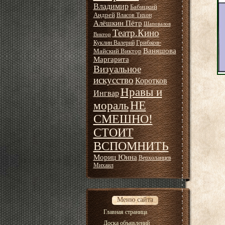
Владимир
Бабицкий
Андрей
Власов Тихон
Алёшкин Пётр
Шаповалов
Театр.Кино
Виктор
Грибков-
Куклин Валерий
Ваняшова
Майский Виктор
Маргарита
Визуальное
искусство
Коротков
Нравы и
Ингвар
НЕ
мораль
СМЕШНО!
СТОИТ
ВСПОМНИТЬ
Мориц Юнна
Верхоланцев
Михаил
Меню сайта
Главная страница
Доска объявлений