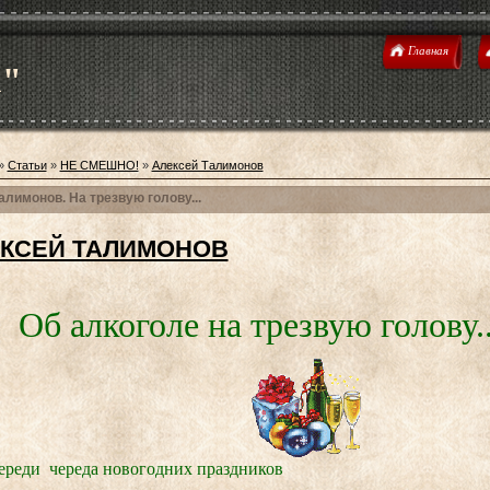
Главная
u"
»
Статьи
»
НЕ СМЕШНО!
»
Алексей Талимонов
алимонов. На трезвую голову...
КСЕЙ ТАЛИМОНОВ
Об алкоголе на трезвую голову..
впереди череда новогодних праздников