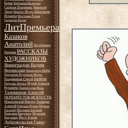
Борис
Бобрецов Валентин
Скобцов Владимир
Дикерсон
Люси
Шангареев
Левитас Игорь
Исмагил
Мостовая Елена
Саркисян Нелли
ЛитПремьера
Казаков
Анатолий
Нестерович
РАССКАЗЫ
Наталья
ХУДОЖНИКОВ
Виноградов Вадим
Вернисажи
Император ВАВА
Петрыгин-Родионов Игорь
разное
Владимиров Сергей
Музей Алексея
Петрова Лариса
Кузьмича
Ломоносова Нина
Талимонов Алексей
ПЕРЕКРЁСТОК ИСКУССТВ
Мараховский Виктор
Элпиадис
Алексей
Озёрная Ирина
Наумов
Евгений
Шестаков Евгений
Николаев Владимир
Шумский
Йост Елена
Владимир
Добровольская Гаянэ