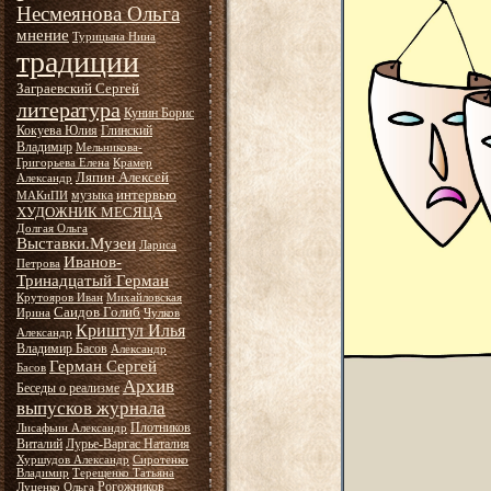
Несмеянова Ольга
мнение
Турицына Нина
традиции
Заграевский Сергей
литература
Кунин Борис
Кокуева Юлия
Глинский
Владимир
Мельникова-
Григорьева Елена
Крамер
Ляпин Алексей
Александр
интервью
музыка
МАКиПИ
ХУДОЖНИК МЕСЯЦА
Долгая Ольга
Выставки.Музеи
Лариса
Иванов-
Петрова
Тринадцатый Герман
Крутояров Иван
Михайловская
Саидов Голиб
Ирина
Чулков
Криштул Илья
Александр
Владимир Басов
Александр
Герман Сергей
Басов
Архив
Беседы о реализме
выпусков журнала
Плотников
Лисафьин Александр
Виталий
Лурье-Варгас Наталия
Хуршудов Александр
Сиротенко
Владимир
Терещенко Татьяна
Рогожников
Луценко Ольга