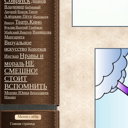
СоврИск
Дианов
Владимир
Бабицкий
Андрей
Власов Тихон
Алёшкин Пётр
Шаповалов
Театр.Кино
Виктор
Грибков-
Куклин Валерий
Ваняшова
Майский Виктор
Маргарита
Визуальное
искусство
Коротков
Нравы и
Ингвар
НЕ
мораль
СМЕШНО!
СТОИТ
ВСПОМНИТЬ
Мориц Юнна
Верхоланцев
Михаил
Меню сайта
Главная страница