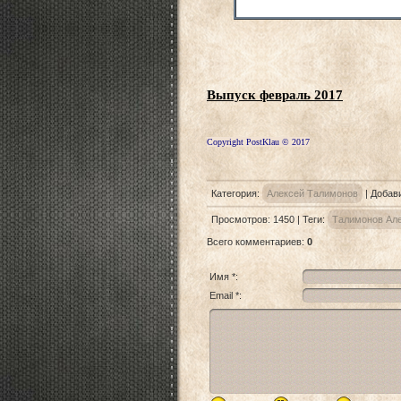
Выпуск февраль 2017
Copyright PostKlau © 2017
Категория
:
Алексей Талимонов
|
Добав
Просмотров
:
1450
|
Теги
:
Талимонов Ал
Всего комментариев
:
0
Имя *:
Email *: