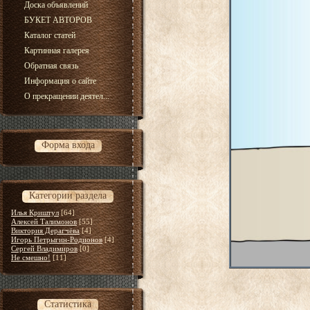
Доска объявлений
БУКЕТ АВТОРОВ
Каталог статей
Картинная галерея
Обратная связь
Информация о сайте
О прекращении деятел...
Форма входа
Категории раздела
Илья Криштул
[64]
Алексей Талимонов
[55]
Виктория Дерагчёва
[4]
Игорь Петрыгин-Родионов
[4]
Сергей Владимиров
[0]
Не смешно!
[11]
Статистика