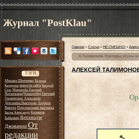
Журнал "PostKlau"
Главная
»
Статьи
»
НЕ СМЕШНО!
»
Алекс
А.Талимонов. Ораторы, лгуны и
АЛЕКСЕЙ ТАЛИМОНО
ТЭГИ
Михаил Шевченко
Валеева
новости сайта
Катарина
Басараб
Стас
Манштейн Евгений
Несмеянов(Манштейн) Евгений
Ор
Гремитских Александр
Дергачёва Виктория
Андреев
Виктор
Персональная выставка
Казимеж
Басов Александр
Вепхвадзе
Бабкевич
От
Джованни
редакции