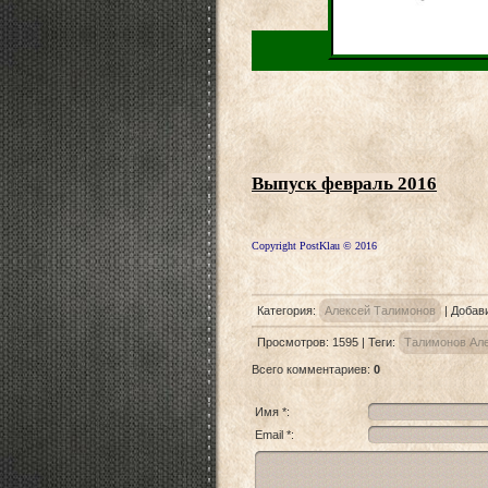
Выпуск февраль 2016
Copyright PostKlau © 2016
Категория
:
Алексей Талимонов
|
Добав
Просмотров
:
1595
|
Теги
:
Талимонов Ал
Всего комментариев
:
0
Имя *:
Email *: