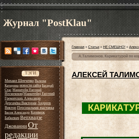
Журнал "PostKlau"
Главная
»
Статьи
»
НЕ СМЕШНО!
»
Алекс
А.Талимонов. Карикатурой по ко
АЛЕКСЕЙ ТАЛИМ
ТЭГИ
Михаил Шевченко
Валеева
новости сайта
Катарина
Басараб
Стас
Манштейн Евгений
Несмеянов(Манштейн) Евгений
Гремитских Александр
Дергачёва Виктория
Андреев
КАРИКАТУР
Виктор
Персональная выставка
Казимеж
Басов Александр
Вепхвадзе
Бабкевич
От
Джованни
редакции