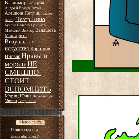
Владимир
Бабицкий
Андрей
Власов Тихон
Алёшкин Пётр
Шаповалов
Театр.Кино
Виктор
Грибков-
Куклин Валерий
Ваняшова
Майский Виктор
Маргарита
Визуальное
искусство
Коротков
Нравы и
Ингвар
НЕ
мораль
СМЕШНО!
СТОИТ
ВСПОМНИТЬ
Мориц Юнна
Верхоланцев
Михаил
Театр. Кино
Меню сайта
Главная страница
Доска объявлений