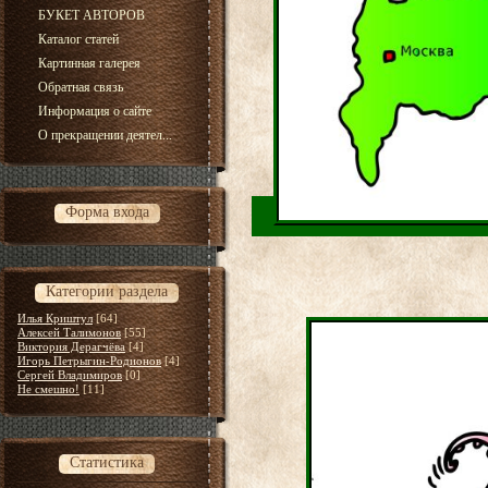
БУКЕТ АВТОРОВ
Каталог статей
Картинная галерея
Обратная связь
Информация о сайте
О прекращении деятел...
Форма входа
Категории раздела
Илья Криштул
[64]
Алексей Талимонов
[55]
Виктория Дерагчёва
[4]
Игорь Петрыгин-Родионов
[4]
Сергей Владимиров
[0]
Не смешно!
[11]
Статистика