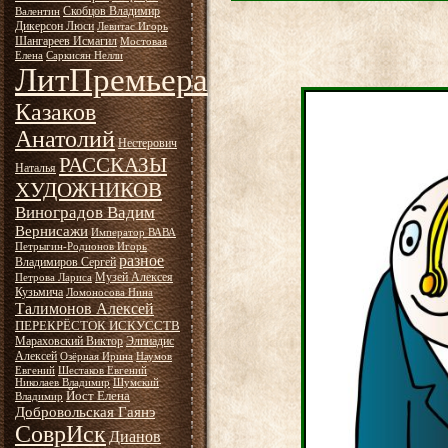
Скобцов Владимир
Валентин
Дикерсон Люси
Левитас Игорь
Шангареев Исмагил
Мостовая
Елена
Саркисян Нелли
ЛитПремьера
Казаков
Анатолий
Нестерович
РАССКАЗЫ
Наталья
ХУДОЖНИКОВ
Виноградов Вадим
Вернисажи
Император ВАВА
Петрыгин-Родионов Игорь
разное
Владимиров Сергей
Музей Алексея
Петрова Лариса
Кузьмича
Ломоносова Нина
Талимонов Алексей
ПЕРЕКРЁСТОК ИСКУССТВ
Мараховский Виктор
Элпиадис
Алексей
Озёрная Ирина
Наумов
Евгений
Шестаков Евгений
Николаев Владимир
Шумский
Йост Елена
Владимир
Добровольская Гаянэ
СоврИск
Дианов