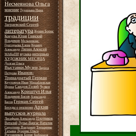
Несмеянова Ольга
мнение
Турицына Нина
традиции
Заграевский Сергей
литература
Кунин Борис
Кокуева Юлия
Глинский
Владимир
Мельникова-
Григорьева Елена
Крамер
Ляпин Алексей
Александр
интервью
музыка
МАКиПИ
ХУДОЖНИК МЕСЯЦА
Долгая Ольга
Выставки.Музеи
Лариса
Иванов-
Петрова
Тринадцатый Герман
Крутояров Иван
Михайловская
Саидов Голиб
Ирина
Чулков
Криштул Илья
Александр
Владимир Басов
Александр
Герман Сергей
Басов
Архив
Беседы о реализме
выпусков журнала
Плотников
Лисафьин Александр
Виталий
Лурье-Варгас Наталия
Сиротенко Владимир
Терещенко
Татьяна
Луценко Ольга
Рогожников Борис
Бобрецов