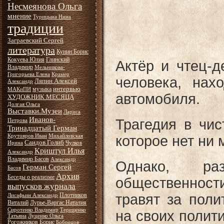
Несмеянова Ольга
мнение
Турицына Нина
традиции
Заграевский Сергей
литература
Кунин Борис
Кокуева Юлия
Глинский
Актёр и чтец-
Владимир
Мельникова-
Григорьева Елена
Крамер
человека, нах
Ляпин Алексей
Александр
интервью
музыка
МАКиПИ
автомобиля.
ХУДОЖНИК МЕСЯЦА
Долгая Ольга
Выставки.Музеи
Лариса
Иванов-
Трагедия в чис
Петрова
Тринадцатый Герман
Крутояров Иван
Михайловская
которое нет ни
Саидов Голиб
Ирина
Чулков
Криштул Илья
Александр
Владимир Басов
Александр
Однако, раз
Герман Сергей
Басов
Архив
Беседы о реализме
общественности
выпусков журнала
Плотников
травят за поли
Лисафьин Александр
Виталий
Лурье-Варгас Наталия
Сиротенко Владимир
Терещенко
на своих полит
Татьяна
Луценко Ольга
Рогожников Борис
Бобрецов