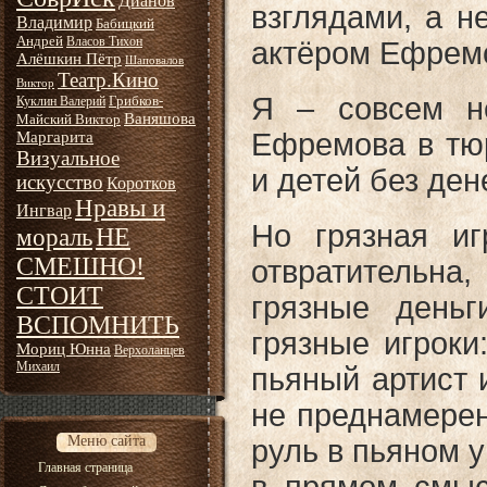
Дианов
взглядами, а н
Владимир
Бабицкий
Андрей
Власов Тихон
актёром Ефрем
Алёшкин Пётр
Шаповалов
Театр.Кино
Виктор
Я – совсем не
Грибков-
Куклин Валерий
Ваняшова
Майский Виктор
Ефремова в тюр
Маргарита
Визуальное
и детей без ден
искусство
Коротков
Нравы и
Ингвар
Но грязная иг
НЕ
мораль
СМЕШНО!
отвратительна
СТОИТ
грязные деньг
ВСПОМНИТЬ
грязные игроки:
Мориц Юнна
Верхоланцев
Михаил
пьяный артист 
не преднамерен
Меню сайта
руль в пьяном у
Главная страница