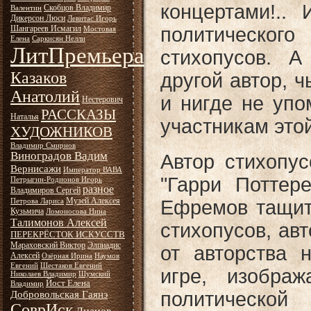
концертами!..
Скобцов Владимир
Валентин
Дикерсон Люси
Левитас Игорь
Шангареев Исмагил
политическог
Мостовая
Елена
Саркисян Нелли
ЛитПремьера
стихопусов. А
Казаков
другой автор, ч
Анатолий
и нигде не упо
Нестерович
РАССКАЗЫ
Наталья
участникам этой
ХУДОЖНИКОВ
Владимир Смирнов
Виноградов Вадим
Автор стихопус
Вернисажи
Император ВАВА
"Гарри Поттер
Петрыгин-Родионов Игорь
разное
Владимиров Сергей
Музей Алексея
Ефремов тащит
Петрова Лариса
Кузьмича
Ломоносова Нина
Талимонов Алексей
стихопусов, авт
ПЕРЕКРЁСТОК ИСКУССТВ
Мараховский Виктор
Элпиадис
от авторства 
Алексей
Озёрная Ирина
Наумов
Евгений
Шестаков Евгений
игре, изобра
Николаев Владимир
Шумский
Йост Елена
Владимир
политической
Добровольская Гаянэ
СоврИск