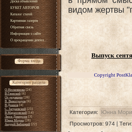
в прямом смыс
Доска объявлений
видом жертвы "
БУКЕТ АВТОРОВ
Каталог статей
Картинная галерея
Обратная связь
Информация о сайте
О прекращении деятел...
Выпуск сентя
Форма входа
Copyright PostKlau 
Категории раздела
О.Несмеянова
[24]
В.Глинский
[6]
От редакции
[26]
В. Виноградов
[6]
В.Дианов
[4]
С. Заграевский
[25]
Категория
:
Юнна Мор
В.Мараховский
[14]
Люси Дикерсон
[3]
Юнна Мориц
[28]
Просмотров
:
974
|
Теги
Андрей Бабицкий
[22]