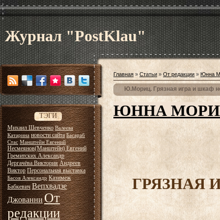
Журнал "PostKlau"
Главная
»
Статьи
»
От редакции
»
Юнна М
Ю.Мориц. Грязная игра и шкаф 
ЮННА МОР
ТЭГИ
Михаил Шевченко
Валеева
новости сайта
Катарина
Басараб
Стас
Манштейн Евгений
Несмеянов(Манштейн) Евгений
Гремитских Александр
Дергачёва Виктория
Андреев
Виктор
Персональная выставка
Казимеж
Басов Александр
ГРЯЗНАЯ 
Вепхвадзе
Бабкевич
От
Джованни
редакции