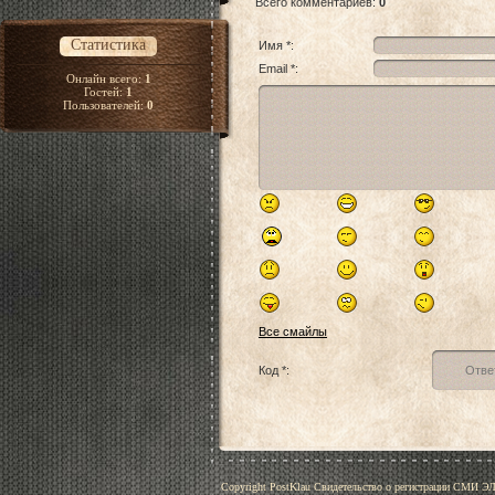
Всего комментариев
:
0
Статистика
Имя *:
Email *:
Онлайн всего:
1
Гостей:
1
Пользователей:
0
Все смайлы
Код *:
Copyright PostKlau Свидетельство о регистрации СМИ 