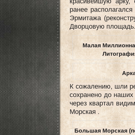
красивейшую арку,
ранее располагался
Эрмитажа (реконстр
Дворцовую площадь
Малая Миллионная
Литография
Арка
К сожалению, шли р
сохранено до наших
через квартал види
Морская .
Большая Морская (по