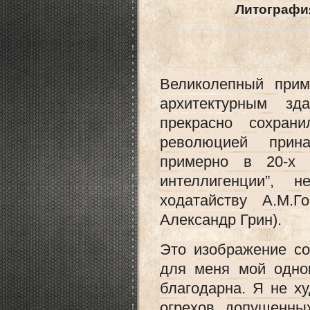
Литография
Великолепный при
архитектурным зд
прекрасно сохра
революцией прин
примерно в 20-х 
интеллигенции”, 
ходатайству А.М.Г
Александр Грин).
Это изображение со
для меня мой одно
благодарна. Я не х
огрехов, допущенны