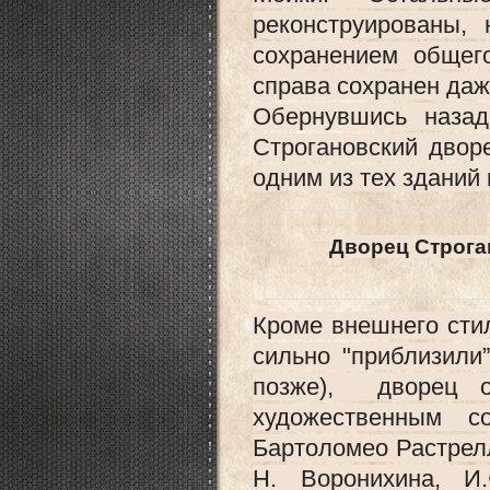
реконструированы,
сохранением общего
справа сохранен даж
Обернувшись наза
Строгановский двор
одним из тех зданий
Дворец Строга
Кроме внешнего стил
сильно "приблизили
позже), дворец о
художественным с
Бартоломео Растрелл
Н. Воронихина, И