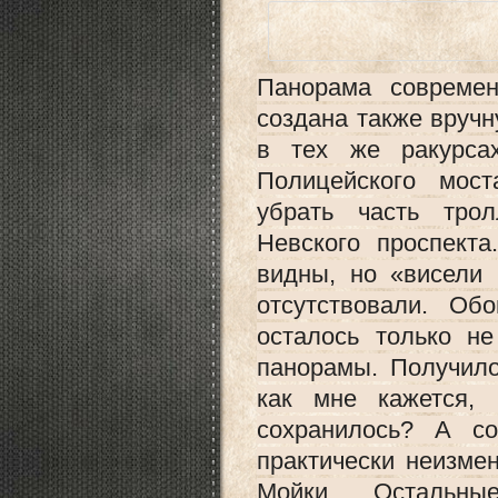
Панорама современ
создана также вруч
в тех же ракурса
Полицейского мост
убрать часть тро
Невского проспект
видны, но «висели 
отсутствовали. Обо
осталось только н
панорамы. Получило
как мне кажется,
сохранилось? А с
практически неизме
Мойки. Остальн