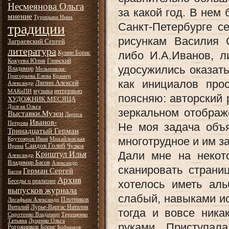
Несмеянова Ольга
за какой год. В нем
мнение
Турицына Нина
Санкт-Петербурге с
традиции
рисункам Василия 
Заграевский Сергей
литература
Кунин Борис
либо И.А.Иванов, л
Кокуева Юлия
Глинский
удосужились оказать
Владимир
Мельникова-
Григорьева Елена
Крамер
как инициалов прос
Ляпин Алексей
Александр
интервью
музыка
МАКиПИ
поясняю: авторский 
ХУДОЖНИК МЕСЯЦА
Долгая Ольга
зеркальном отображ
Выставки.Музеи
Лариса
Иванов-
Петрова
Не моя задача объя
Тринадцатый Герман
многотрудное и им з
Крутояров Иван
Михайловская
Саидов Голиб
Ирина
Чулков
Дали мне на некот
Криштул Илья
Александр
Владимир Басов
Александр
сканировать страни
Герман Сергей
Басов
Архив
Беседы о реализме
хотелось иметь ал
выпусков журнала
слабый, навыками ис
Плотников
Лисафьин Александр
Виталий
Лурье-Варгас Наталия
тогда и вовсе ника
Сиротенко Владимир
Терещенко
Татьяна
Луценко Ольга
руками. Приступал
Рогожников Борис
Бобрецов