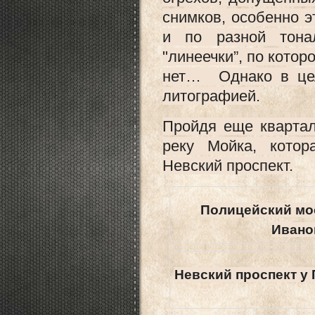
снимков, особенно э
и по разной тона
"линеечки”, по котор
нет… Однако в цел
литографией.
Пройдя еще квартал
реку Мойка, котор
Невский проспект.
Полицейский мос
Ивано
Невский проспект у