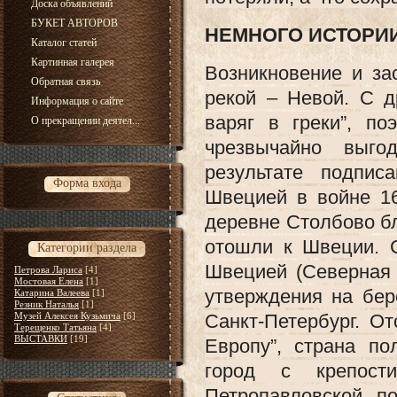
Доска объявлений
БУКЕТ АВТОРОВ
НЕМНОГО ИСТОРИ
Каталог статей
Картинная галерея
Возникновение и за
Обратная связь
рекой – Невой. С д
Информация о сайте
варяг в греки”, п
О прекращении деятел...
чрезвычайно выго
результате подпи
Форма входа
Швецией в войне 161
деревне Столбово бл
отошли к Швеции. 
Категории раздела
Швецией (Северная 
Петрова Лариса
[4]
Мостовая Елена
[1]
утверждения на бер
Катарина Валеева
[1]
Резник Наталья
[1]
Музей Алексея Кузьмича
[6]
Санкт-Петербург. О
Терещенко Татьяна
[4]
ВЫСТАВКИ
[19]
Европу”, страна п
город с крепости
Петропавловской, п