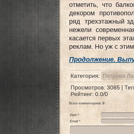
отметить, что балк
декором противопо
ряд трехэтажный зд
нежели современная
касается первых эт
реклам. Но уж с эти
Продолжение. Выпус
Категория
:
Петрова Ла
Просмотров
:
3085
|
Тег
Рейтинг
:
0.0
/
0
Всего комментариев
:
0
Имя *:
Email *: