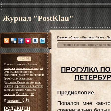
Журнал "PostKlau"
Главная
»
Статьи
»
Выставки. Музеи
»
Пе
Лариса Петрова. Прогулка по Нев
ТЭГИ
Михаил Шевченко
Валеева
ПРОГУЛКА ПО
новости сайта
Катарина
Басараб
Стас
Манштейн Евгений
Несмеянов(Манштейн) Евгений
ПЕТЕРБУРГ
Гремитских Александр
Дергачёва Виктория
Андреев
Виктор
Персональная выставка
Казимеж
Басов Александр
Предисловие.
Вепхвадзе
Бабкевич
От
Джованни
Попался мне как-то
редакции
сравнительно больш