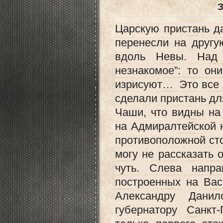
З
Царскую пристань д
перенесли на другу
вдоль Невы. Над 
незнакомое”: то он
изрисуют… Это все о
сделали пристань дл
Чаши, что видны на
на Адмиралтейской 
противоположной сто
могу не рассказать о
чуть. Слева напр
построенных на Вас
Александру Данил
губернатору Санкт