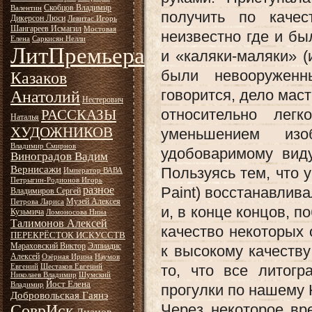
Скобцов Владимир
Валентин
получить по качес
Дикерсон Люси
Левитас Игорь
Шангареев Исмагил
Мостовая
неизвестно где и бы
Елена
Саркисян Нелли
ЛитПремьера
и «каляки-маляки» (
были невооруженн
Казаков
говорится, дело мас
Анатолий
Нестерович
относительно лег
РАССКАЗЫ
Наталья
ХУДОЖНИКОВ
уменьшением из
Владимир Смирнов
удобоваримому вид
Виноградов Вадим
Вернисажи
Пользуясь тем, что 
Император ВАВА
Петрыгин-Родионов Игорь
разное
Paint) восстанавлив
Владимиров Сергей
Музей Алексея
Петрова Лариса
и, в конце концов, п
Кузьмича
Ломоносова Нина
Талимонов Алексей
качество некоторых
ПЕРЕКРЁСТОК ИСКУССТВ
Мараховский Виктор
Элпиадис
к высокому качеству
Алексей
Озёрная Ирина
Наумов
то, что все литог
Евгений
Шестаков Евгений
Николаев Владимир
Шумский
Йост Елена
Владимир
прогулки по нашему 
Добровольская Гаянэ
Через некоторое вр
СоврИск