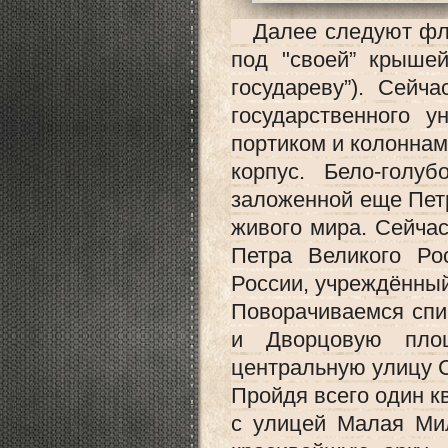
Далее следуют флиг
под "своей” крыше
государеву”). Сейч
государственного у
портиком и колоннам
корпус. Бело-голу
заложенной еще Петр
живого мира. Сейчас
Петра Великого Ро
России, учреждённы
Поворачиваемся спи
и Дворцовую пло
центральную улицу С
Пройдя всего один к
с улицей Малая Ми