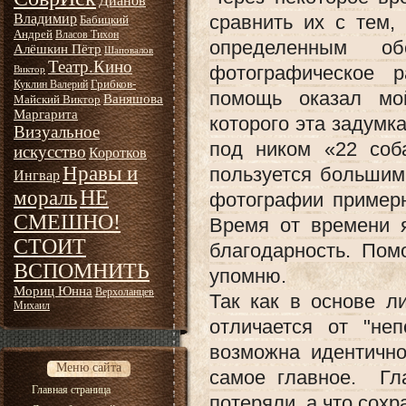
Дианов
Владимир
сравнить их с тем,
Бабицкий
Андрей
Власов Тихон
определенным об
Алёшкин Пётр
Шаповалов
Театр.Кино
фотографическое 
Виктор
Грибков-
Куклин Валерий
помощь оказал мо
Ваняшова
Майский Виктор
Маргарита
которого эта задумк
Визуальное
под ником «22 соб
искусство
Коротков
Нравы и
пользуется большим
Ингвар
НЕ
мораль
фотографии примерн
СМЕШНО!
Время от времени 
СТОИТ
благодарность. Пом
ВСПОМНИТЬ
упомню.
Мориц Юнна
Верхоланцев
Так как в основе л
Михаил
отличается от "не
возможна идентично
Меню сайта
самое главное. Гл
Главная страница
потеряли, а что сохр