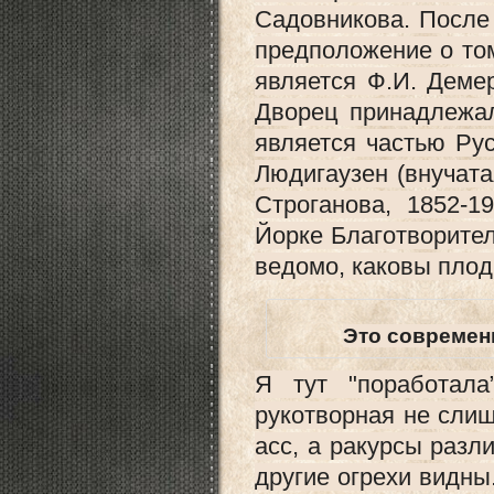
Садовникова. После 
предположение о то
является Ф.И. Демер
Дворец принадлежал
является частью Рус
Людигаузен (внучат
Строганова, 1852-1
Йорке Благотворител
ведомо, каковы плод
Это современн
Я тут "поработал
рукотворная не слиш
асс, а ракурсы разл
другие огрехи видны.