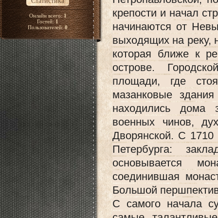
Статистика
крепости и начал ст
Онлайн всего:
1
Гостей:
1
начинаются от Невы
Пользователей:
0
выходящих на реку, 
которая ближе к ре
острове. Городск
площади, где сто
мазанковые здания
находились дома 
военных чинов, ду
Дворянской. С 1710 
Петербурга: закл
основывается мон
соединившая монас
Большой першпективо
С самого начала су
самые талантливые