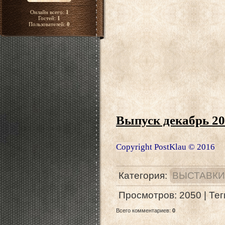
Онлайн всего:
1
Гостей:
1
Пользователей:
0
Выпуск декабрь 2
Copyright PostKlau © 2016
Категория
:
ВЫСТАВКИ
Просмотров
:
2050
|
Тег
Всего комментариев
:
0