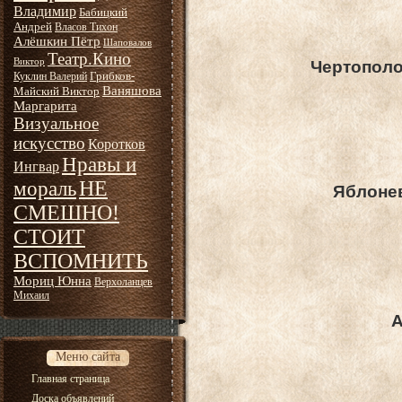
Владимир
Бабицкий
Андрей
Власов Тихон
Алёшкин Пётр
Шаповалов
Театр.Кино
Виктор
Чертополо
Грибков-
Куклин Валерий
Ваняшова
Майский Виктор
Маргарита
Визуальное
искусство
Коротков
Нравы и
Ингвар
НЕ
мораль
Яблонев
СМЕШНО!
СТОИТ
ВСПОМНИТЬ
Мориц Юнна
Верхоланцев
Михаил
А
Меню сайта
Главная страница
Доска объявлений