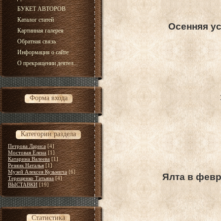
БУКЕТ АВТОРОВ
Каталог статей
Осенняя ус
Картинная галерея
Обратная связь
Информация о сайте
О прекращении деятел...
Форма входа
Категории раздела
Петрова Лариса
[4]
Мостовая Елена
[1]
Катарина Валеева
[1]
Резник Наталья
[1]
Музей Алексея Кузьмича
[6]
Ялта в фев
Терещенко Татьяна
[4]
ВЫСТАВКИ
[19]
Статистика