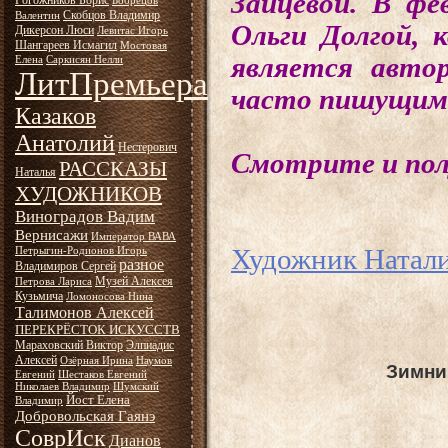
Зайцевой. В фе
Рогожников Борис
Бобрецов
Скобцов Владимир
Валентин
Ольги Долгой, 
Дикерсон Люси
Левитас Игорь
Шангареев Исмагил
Мостовая
является авто
Елена
Саркисян Нелли
ЛитПремьера
часто пишущим
Казаков
Анатолий
Нестерович
Смотрите и пол
РАССКАЗЫ
Наталья
ХУДОЖНИКОВ
Виноградов Вадим
Вернисажи
Император ВАВА
Художник Натали
Петрыгин-Родионов Игорь
разное
Владимиров Сергей
Музей Алексея
Петрова Лариса
Кузьмича
Ломоносова Нина
Талимонов Алексей
ПЕРЕКРЁСТОК ИСКУССТВ
Мараховский Виктор
Элпиадис
Алексей
Озёрная Ирина
Наумов
Зимний
Евгений
Шестаков Евгений
Николаев Владимир
Шумский
Йост Елена
Владимир
Добровольская Гаянэ
СоврИск
Дианов