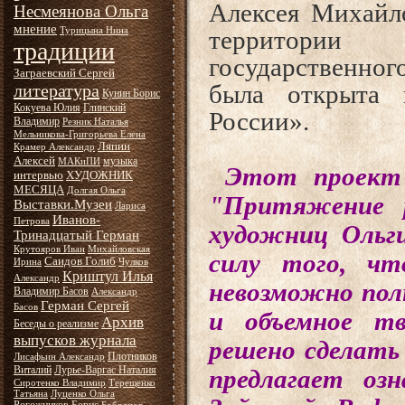
Алексея Михайл
Несмеянова Ольга
мнение
Турицына Нина
территории 
традиции
государственног
Заграевский Сергей
была открыта 
литература
Кунин Борис
Кокуева Юлия
Глинский
России».
Владимир
Резник Наталья
Мельникова-Григорьева Елена
Ляпин
Крамер Александр
Алексей
музыка
МАКиПИ
Этот проект 
интервью
ХУДОЖНИК
МЕСЯЦА
Долгая Ольга
"Притяжение 
Выставки.Музеи
Лариса
Иванов-
Петрова
художниц Ольг
Тринадцатый Герман
Крутояров Иван
Михайловская
силу того, чт
Саидов Голиб
Ирина
Чулков
Криштул Илья
Александр
невозможно пол
Владимир Басов
Александр
Герман Сергей
Басов
и объемное тв
Архив
Беседы о реализме
выпусков журнала
решено сделать 
Плотников
Лисафьин Александр
Виталий
Лурье-Варгас Наталия
предлагает оз
Сиротенко Владимир
Терещенко
Татьяна
Луценко Ольга