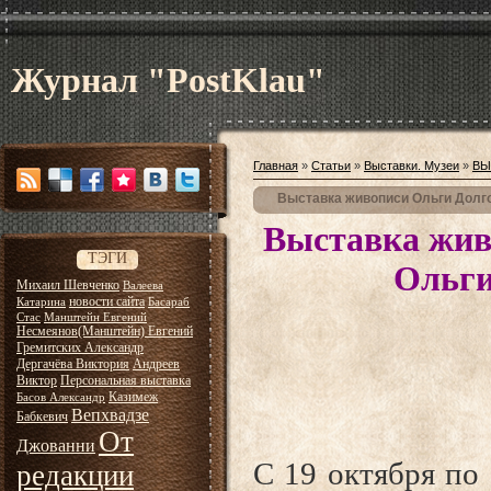
Журнал "PostKlau"
Главная
»
Статьи
»
Выставки. Музеи
»
ВЫ
Выставка живописи Ольги Долго
Выставка жи
ТЭГИ
Ольги Долг
Михаил Шевченко
Валеева
новости сайта
Катарина
Басараб
в МГОМЗ 
Стас
Манштейн Евгений
Несмеянов(Манштейн) Евгений
Гремитских Александр
Дергачёва Виктория
Андреев
Виктор
Персональная выставка
Казимеж
Басов Александр
Вепхвадзе
Бабкевич
От
Джованни
С 19 октября по
редакции