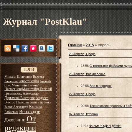
Журнал "PostKlau"
Главная
»
2015
»
Апрель
29 Апреля, Среда
13:56
С тяжелыми файлами журнал
ТЭГИ
26 Апреля, Воскресенье
Михаил Шевченко
Валеева
новости сайта
Катарина
Басараб
Стас
Манштейн Евгений
22:58
Все в порядке!
Несмеянов(Манштейн) Евгений
Гремитских Александр
22 Апреля, Среда
Дергачёва Виктория
Андреев
Виктор
Персональная выставка
09:58
Технические проблемы сай
Казимеж
Басов Александр
Вепхвадзе
Бабкевич
07 Апреля, Вторник
От
Джованни
редакции
11:14
Фильм "ОДИН ДЕНЬ"