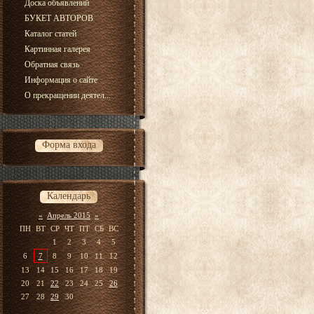
Доска объявлений
БУКЕТ АВТОРОВ
Каталог статей
Картинная галерея
Обратная связь
Информация о сайте
О прекращении деятел...
Форма входа
Календарь
«
Апрель 2015
»
ПН
ВТ
СР
ЧТ
ПТ
СБ
ВС
1
2
3
4
5
6
7
8
9
10
11
12
13
14
15
16
17
18
19
20
21
22
23
24
25
26
27
28
29
30