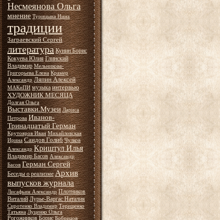
Несмеянова Ольга
мнение
Турицына Нина
традиции
Заграевский Сергей
литература
Кунин Борис
Кокуева Юлия
Глинский
Владимир
Мельникова-
Григорьева Елена
Крамер
Ляпин Алексей
Александр
интервью
музыка
МАКиПИ
ХУДОЖНИК МЕСЯЦА
Долгая Ольга
Выставки.Музеи
Лариса
Иванов-
Петрова
Тринадцатый Герман
Крутояров Иван
Михайловская
Саидов Голиб
Ирина
Чулков
Криштул Илья
Александр
Владимир Басов
Александр
Герман Сергей
Басов
Архив
Беседы о реализме
выпусков журнала
Плотников
Лисафьин Александр
Виталий
Лурье-Варгас Наталия
Сиротенко Владимир
Терещенко
Татьяна
Луценко Ольга
Рогожников Борис
Бобрецов