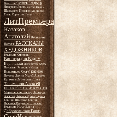
Скобцов Владимир
Валентин
Дикерсон Люси
Левитас Игорь
Шангареев Исмагил
Мостовая
Елена
Саркисян Нелли
ЛитПремьера
Казаков
Анатолий
Нестерович
РАССКАЗЫ
Наталья
ХУДОЖНИКОВ
Владимир Смирнов
Виноградов Вадим
Вернисажи
Император ВАВА
Петрыгин-Родионов Игорь
разное
Владимиров Сергей
Музей Алексея
Петрова Лариса
Кузьмича
Ломоносова Нина
Талимонов Алексей
ПЕРЕКРЁСТОК ИСКУССТВ
Мараховский Виктор
Элпиадис
Алексей
Озёрная Ирина
Наумов
Евгений
Шестаков Евгений
Николаев Владимир
Шумский
Йост Елена
Владимир
Добровольская Гаянэ
СоврИск