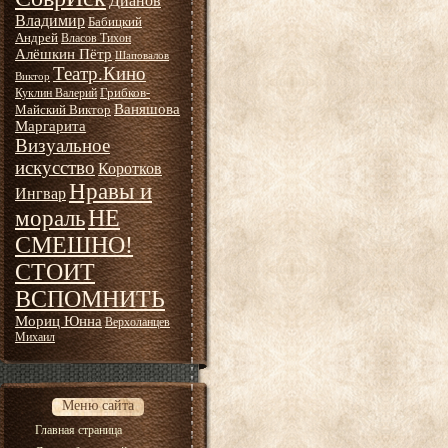
Дианов
Владимир
Бабицкий
Андрей
Власов Тихон
Алёшкин Пётр
Шаповалов
Театр.Кино
Виктор
Грибков-
Куклин Валерий
Ваняшова
Майский Виктор
Маргарита
Визуальное
искусство
Коротков
Нравы и
Ингвар
НЕ
мораль
СМЕШНО!
СТОИТ
ВСПОМНИТЬ
Мориц Юнна
Верхоланцев
Михаил
Меню сайта
Главная страница