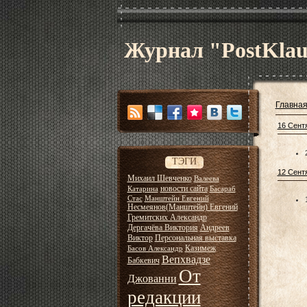
Журнал "PostKla
Главна
16 Сент
ТЭГИ
12 Сент
Михаил Шевченко
Валеева
новости сайта
Катарина
Басараб
Стас
Манштейн Евгений
Несмеянов(Манштейн) Евгений
Гремитских Александр
Дергачёва Виктория
Андреев
Виктор
Персональная выставка
Казимеж
Басов Александр
Вепхвадзе
Бабкевич
От
Джованни
редакции