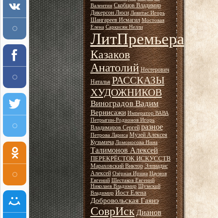
Скобцов Владимир
Валентин
Дикерсон Люси
Левитас Игорь
Шангареев Исмагил
Мостовая
Елена
Саркисян Нелли
ЛитПремьера
Казаков
Анатолий
Нестерович
РАССКАЗЫ
Наталья
ХУДОЖНИКОВ
Виноградов Вадим
Вернисажи
Император ВАВА
Петрыгин-Родионов Игорь
разное
Владимиров Сергей
Музей Алексея
Петрова Лариса
Кузьмича
Ломоносова Нина
Талимонов Алексей
ПЕРЕКРЁСТОК ИСКУССТВ
Мараховский Виктор
Элпиадис
Алексей
Озёрная Ирина
Наумов
Евгений
Шестаков Евгений
Николаев Владимир
Шумский
Йост Елена
Владимир
Добровольская Гаянэ
СоврИск
Дианов