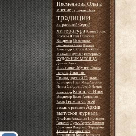
Несмеянова Ольга
мнение
Турицына Нина
традиции
Заграевский Сергей
литература
Кунин Борис
Кокуева Юлия
Глинский
Владимир
Мельникова-
Григорьева Елена
Крамер
Ляпин Алексей
Александр
интервью
музыка
МАКиПИ
ХУДОЖНИК МЕСЯЦА
Долгая Ольга
Выставки.Музеи
Лариса
Иванов-
Петрова
Тринадцатый Герман
Крутояров Иван
Михайловская
Саидов Голиб
Ирина
Чулков
Криштул Илья
Александр
Владимир Басов
Александр
Герман Сергей
Басов
Архив
Беседы о реализме
выпусков журнала
Плотников
Лисафьин Александр
Виталий
Лурье-Варгас Наталия
Сиротенко Владимир
Терещенко
Татьяна
Луценко Ольга
Рогожников Борис
Бобрецов