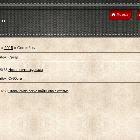
Главная
u"
я
»
2015
»
Сентябрь
ября, Среда
20:35
Новая почта журнала
ября, Суббота
16:39
Чтобы было легче найти свою статью