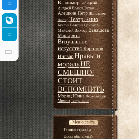
Владимир
Бабицкий
Андрей
Власов Тихон
Алёшкин Пётр
Шаповалов
Театр.Кино
Виктор
Грибков-
Куклин Валерий
Ваняшова
Майский Виктор
Маргарита
Визуальное
искусство
Коротков
Нравы и
Ингвар
НЕ
мораль
СМЕШНО!
СТОИТ
ВСПОМНИТЬ
Мориц Юнна
Верхоланцев
Михаил
Театр. Кино
Меню сайта
Главная страница
Доска объявлений