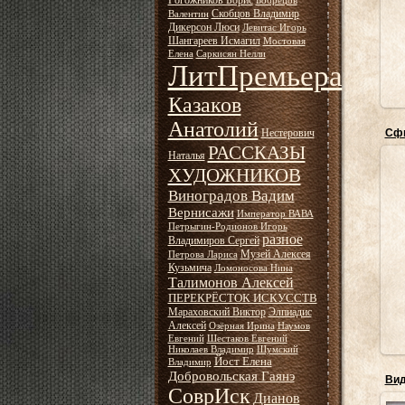
Рогожников Борис
Бобрецов
Скобцов Владимир
Валентин
Дикерсон Люси
Левитас Игорь
Шангареев Исмагил
Мостовая
Елена
Саркисян Нелли
ЛитПремьера
Казаков
Анатолий
Нестерович
Сфи
РАССКАЗЫ
Наталья
ХУДОЖНИКОВ
Виноградов Вадим
Вернисажи
Император ВАВА
Петрыгин-Родионов Игорь
разное
Владимиров Сергей
н
Музей Алексея
Петрова Лариса
Кузьмича
Ломоносова Нина
Талимонов Алексей
ПЕРЕКРЁСТОК ИСКУССТВ
Мараховский Виктор
Элпиадис
Алексей
Озёрная Ирина
Наумов
Евгений
Шестаков Евгений
Николаев Владимир
Шумский
Йост Елена
Владимир
Добровольская Гаянэ
СоврИск
Дианов