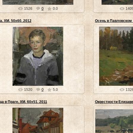
1526
0
0.0
140
а. ХМ. 50х60. 2012
Осень в Павловском п
24.04.2014
2
Картины М.С. Шевченко хранятся в Тульском и
"... его картины нек
Калужском областных художественных музеях,
том, что автор – п
Государственном мемориальном и...
это знает
museyra
1520
0
5.0
132
ца в Праге. ХМ. 60х51. 2011
Окрестности Елизаве
24.04.2014
2