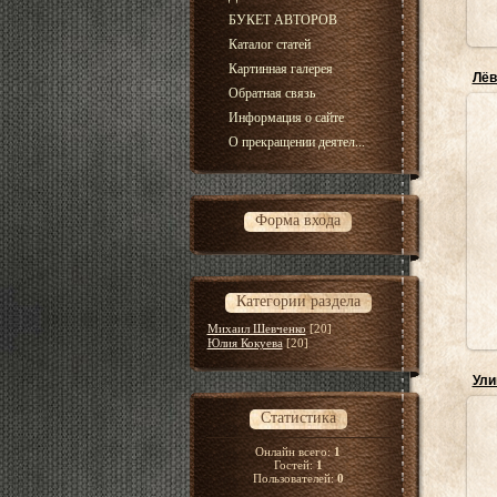
БУКЕТ АВТОРОВ
Каталог статей
Картинная галерея
Лёв
Обратная связь
Информация о сайте
О прекращении деятел...
Форма входа
Категории раздела
Михаил Шевченко
[20]
Юлия Кокуева
[20]
Ули
Статистика
Онлайн всего:
1
Гостей:
1
Пользователей:
0