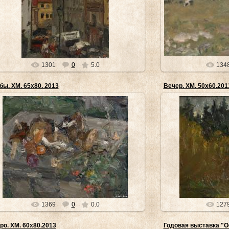
"... его картины некрасивы, а их цимес состоит в
"...это непросто – 
том, что автор – профессиональный художник –
всегда танцующих бер
это знает и бескомпроми...
выстроен
museyra
1301
0
5.0
134
бы. ХМ. 65х80. 2013
Вечер. ХМ. 50х60.201
30.04.2014
3
Картины Михаила Шевченко неброски и потому
"Шевченко пишет не 
епривлекательны для неискушенного зрителя. Для
надо уметь принимат
того, чтобы понять и "умет...
делает т
museyra
1369
0
0.0
127
ро. ХМ. 60х80.2013
Годовая выставка "О