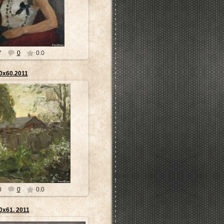
ивописи, скульпт...
museyra
7
0
0.0
0х60.2011
3.04.2014
вченко родился в 1963 году в
асногвардейского района
 области, служил в...
museyra
8
0
0.0
0х61. 2011