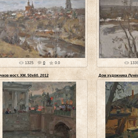
24.04.2014
2
Шевченко пишет не всегда красивый мир, который
Картины Михаила Ш
надо уметь принимать, как он есть. Шевченко не
непривлекательны дл
делает того, что сдела...
того, чтоб
museyra
1325
0
0.0
133
чков мост. ХМ. 50х60. 2012
Дом художника Лунёва
23.04.2014
2
Михаил Сергеевич Шевченко родился в 1963 году в
Картины М.С. Шевч
селе Веселое Красногвардейского района
Калужском областн
Белгородской области, служил в...
Государствен
museyra