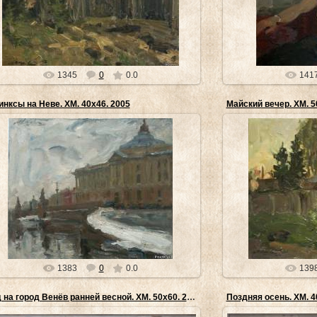
лучших колористов эпохи. Р...
институт ж
museyra
1345
0
0.0
141
нксы на Неве. ХМ. 40х46. 2005
Майский вечер. ХМ. 5
23.04.2014
2
Картины Михаила Шевченко неброски и потому
Михаил Сергеевич Ше
епривлекательны для неискушенного зрителя. Для
селе Веселое Кр
того, чтобы понять и "умет...
Белгородской
museyra
1383
0
0.0
139
Вид на город Венёв ранней весной. ХМ. 50х60. 2011
Поздняя осень. ХМ. 4