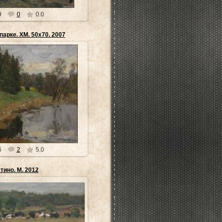
9
0
0.0
арке. ХМ. 50х70. 2007
4.04.2014
расивы, а их цимес состоит в
рофессиональный художник –
 и бескомпроми...
museyra
6
2
5.0
тино. М. 2012
4.04.2014