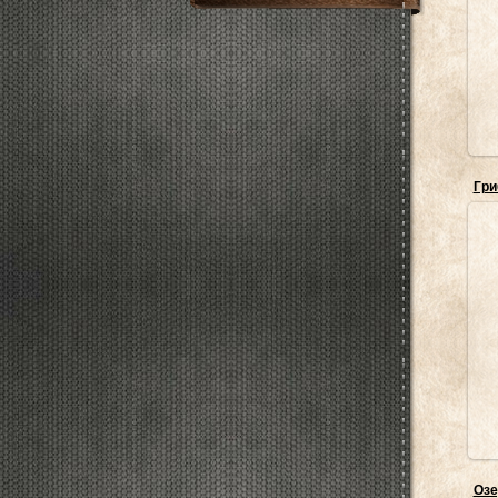
Гри
н
Озе