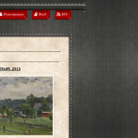
Регистрация
Вход
RSS
55х85, 2013
3.04.2014
евченко(Санкт-Петербург) -
й т.н. "ленинградской школы
живописи"
museyra