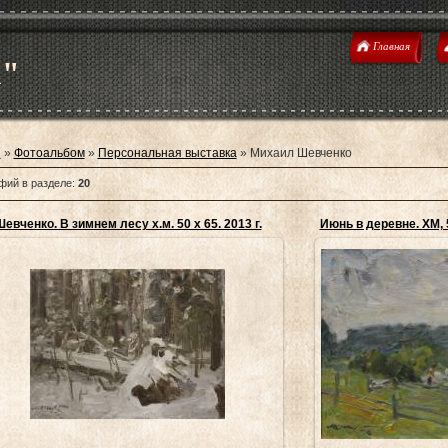
Главная
u"
я
»
Фотоальбом
»
Персональная выставка
» Михаил Шевченко
фий в разделе
:
20
Шевченко. В зимнем лесу х.м. 50 х 65. 2013 г.
Июнь в деревне. ХМ, 
26.02.2014
2
Михаила Шевченко(Санкт-Петербург) - ученик
Живопись Михаила Ш
оветского живописца Виктора Рейхета, одного из
продолжение традици
лучших колористов эпохи. Р...
museyra