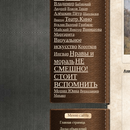
Владимир
Бабицкий
Андрей
Власов Тихон
Алёшкин Пётр
Шаповалов
Театр.Кино
Виктор
"
Грибков-
Куклин Валерий
Ваняшова
Майский Виктор
Маргарита
Визуальное
искусство
Коротков
Нравы и
Ингвар
НЕ
мораль
СМЕШНО!
Ани
СТОИТ
ВСПОМНИТЬ
Мориц Юнна
Верхоланцев
Михаил
Меню сайта
Главная страница
Доска объявлений