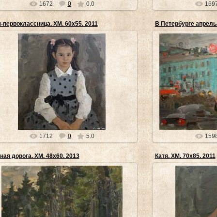
1672
0
0.0
169
-первоклассница. ХМ. 60х55. 2011
В Петербурге апрель.
23.04.2014
2
Живопись Михаила Шевченко(Санкт-Петербург) -
Михаил Шевченко(
продолжение традиций т.н. "ленинградской школы
советского живописц
живописи"
лучших коло
museyra
1712
0
5.0
159
ная дорога. ХМ. 48х60. 2013
Катя. ХМ. 70х85. 2011
23.04.2014
2
Михаила Шевченко(Санкт-Петербург) - ученик
МИХАИЛ ШЕВЧЕНКО Ок
оветского живописца Виктора Рейхета, одного из
художеств (Санкт-Пе