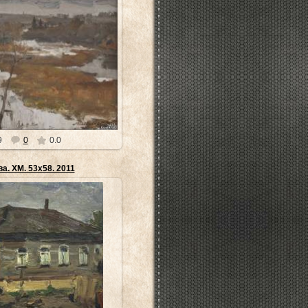
3.04.2014
евченко неброски и потому
я неискушенного зрителя. Для
ы понять и "умет...
museyra
9
0
0.0
. ХМ. 53х58. 2011
4.04.2014
енко хранятся в Тульском и
ых художественных музеях,
ном мемориальном и...
museyra