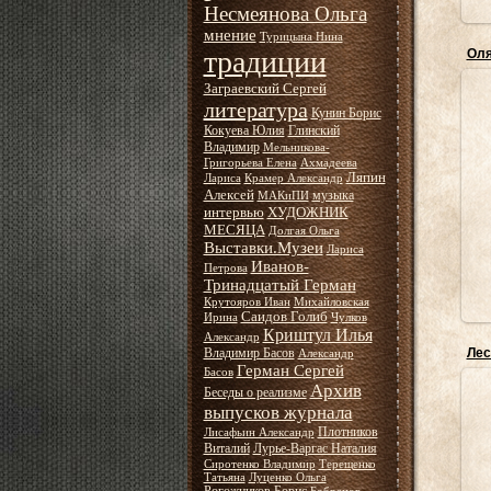
Несмеянова Ольга
мнение
Турицына Нина
традиции
Оля
Заграевский Сергей
литература
Кунин Борис
Кокуева Юлия
Глинский
Владимир
Мельникова-
Григорьева Елена
Ахмадеева
Ляпин
Лариса
Крамер Александр
Алексей
музыка
МАКиПИ
интервью
ХУДОЖНИК
МЕСЯЦА
Долгая Ольга
Выставки.Музеи
Лариса
Иванов-
Петрова
Тринадцатый Герман
Крутояров Иван
Михайловская
Саидов Голиб
Ирина
Чулков
Криштул Илья
Александр
Владимир Басов
Лес
Александр
Герман Сергей
Басов
Архив
Беседы о реализме
выпусков журнала
Плотников
Лисафьин Александр
Виталий
Лурье-Варгас Наталия
Сиротенко Владимир
Терещенко
Татьяна
Луценко Ольга
с