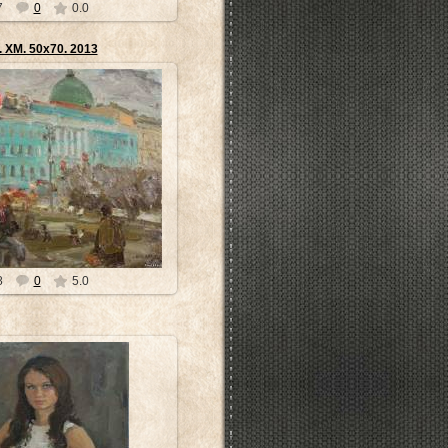
7
0
0.0
 ХМ. 50х70. 2013
3.04.2014
Санкт-Петербург) - ученик
а Виктора Рейхета, одного из
ристов эпохи. Ра...
museyra
8
0
5.0
3.04.2014
ончил Российскую Академию
тербургский государственный