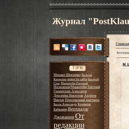
Журнал "PostKla
Главна
Фотогра
М. 
ТЭГИ
Михаил Шевченко
Валеева
новости сайта
Катарина
Басараб
Стас
Манштейн Евгений
Несмеянов(Манштейн) Евгений
Гремитских Александр
Дергачёва Виктория
Андреев
с
Виктор
Персональная выставка
Казимеж
Басов Александр
Вепхвадзе
Бабкевич
От
Джованни
редакции