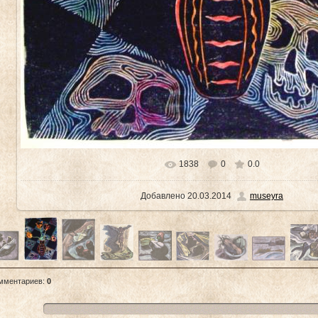
1838
0
0.0
Добавлено
20.03.2014
museyra
омментариев
:
0