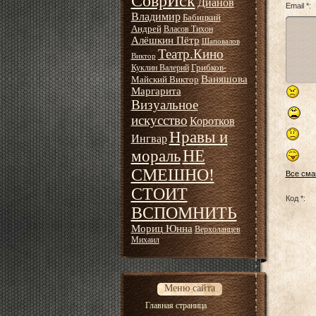
СоврИск
Дианов
Email *:
Владимир
Бабицкий
Андрей
Власов Тихон
Алёшкин Пётр
Шаповалов
Театр.Кино
Виктор
Грибков-
Куклин Валерий
Ваняшова
Майский Виктор
Маргарита
Визуальное
искусство
Коротков
Нравы и
Ингвар
НЕ
мораль
СМЕШНО!
Все сма
СТОИТ
Код *:
ВСПОМНИТЬ
Мориц Юнна
Верхоланцев
Михаил
Меню сайта
Главная страница