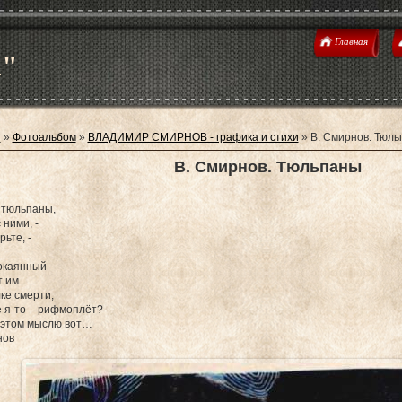
Главная
u"
я
»
Фотоальбом
»
ВЛАДИМИР СМИРНОВ - графика и стихи
» В. Смирнов. Тюл
В. Смирнов. Тюльпаны
и
 тюльпаны,
 ними, -
ьте, -
окаянный
т им
ке смерти,
е я-то – рифмоплёт? –
 этом мыслю вот…
нов