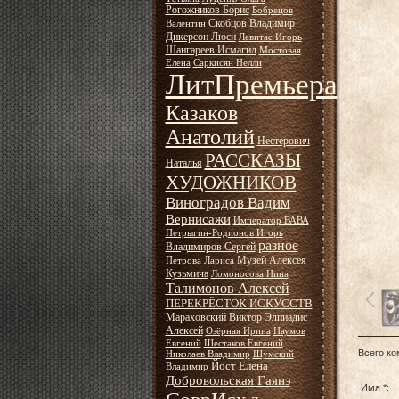
Рогожников Борис
Бобрецов
Скобцов Владимир
Валентин
Дикерсон Люси
Левитас Игорь
Шангареев Исмагил
Мостовая
Елена
Саркисян Нелли
ЛитПремьера
Казаков
Анатолий
Нестерович
РАССКАЗЫ
Наталья
ХУДОЖНИКОВ
Виноградов Вадим
Вернисажи
Император ВАВА
Петрыгин-Родионов Игорь
разное
Владимиров Сергей
Музей Алексея
Петрова Лариса
Кузьмича
Ломоносова Нина
Талимонов Алексей
ПЕРЕКРЁСТОК ИСКУССТВ
Мараховский Виктор
Элпиадис
Алексей
Озёрная Ирина
Наумов
Евгений
Шестаков Евгений
Всего к
Николаев Владимир
Шумский
Йост Елена
Владимир
Добровольская Гаянэ
Имя *: