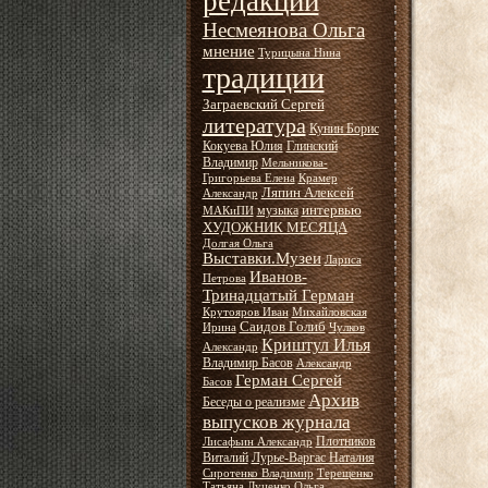
редакции
Несмеянова Ольга
мнение
Турицына Нина
традиции
Заграевский Сергей
литература
Кунин Борис
Кокуева Юлия
Глинский
Владимир
Мельникова-
Григорьева Елена
Крамер
Ляпин Алексей
Александр
интервью
музыка
МАКиПИ
ХУДОЖНИК МЕСЯЦА
Долгая Ольга
Выставки.Музеи
Лариса
Иванов-
Петрова
Тринадцатый Герман
Крутояров Иван
Михайловская
Саидов Голиб
Ирина
Чулков
Криштул Илья
Александр
Владимир Басов
Александр
Герман Сергей
Басов
Архив
Беседы о реализме
выпусков журнала
Плотников
Лисафьин Александр
Виталий
Лурье-Варгас Наталия
Сиротенко Владимир
Терещенко
Татьяна
Луценко Ольга