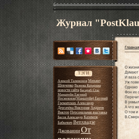
Журнал "PostKla
Главна
О жизн
Думают
ТЭГИ
И ваза с
Михаил
Алексей Талимонов
Уж повер
Шевченко
Валеева Катарина
Однако
новости сайта
Басараб Стас
Фон их 
Манштейн Евгений
Перечи
Несмеянов(Манштейн) Евгений
В ухмыл
Гремитских Александр
А что ж
Дергачёва Виктория
Андреев
О том и
Виктор
Персональная выставка
Казимеж
В.Смир
Басов Александр
Вепхвадзе
Бабкевич
От
Джованни