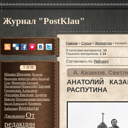
Журнал "PostKlau"
Главная
»
Статьи
»
Литература
» Казаков
В категории материалов
:
14
Показано материалов
:
1-14
Сортировать по
:
Рейтингу
ТЭГИ
А. Казаков. Свет
Михаил Шевченко
Валеева
новости сайта
Катарина
Басараб
АНАТОЛИЙ КАЗА
Стас
Манштейн Евгений
Несмеянов(Манштейн) Евгений
РАСПУТИНА
Гремитских Александр
Дергачёва Виктория
Андреев
Виктор
Персональная выставка
Казимеж
Басов Александр
Вепхвадзе
Бабкевич
От
Джованни
редакции