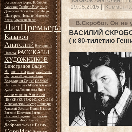
Казаков Анатолий
|
П
Рогожников Борис
Бобрецов
19.05.2015
|
Комментар
Скобцов Владимир
Валентин
Дикерсон Люси
Левитас Игорь
Шангареев Исмагил
Мостовая
Елена
Саркисян Нелли
В.Скробот. Он не 
ЛитПремьера
ВАСИЛИЙ СКРОБОТ
Казаков
( к 80-тилетию Ген
Анатолий
Нестерович
РАССКАЗЫ
Наталья
ХУДОЖНИКОВ
Виноградов Вадим
Вернисажи
Император ВАВА
Петрыгин-Родионов Игорь
разное
Владимиров Сергей
Музей Алексея
Петрова Лариса
Кузьмича
Ломоносова Нина
Талимонов Алексей
ПЕРЕКРЁСТОК ИСКУССТВ
Мараховский Виктор
Элпиадис
Алексей
Озёрная Ирина
Наумов
Евгений
Шестаков Евгений
Николаев Владимир
Шумский
Йост Елена
Владимир
Добровольская Гаянэ
СоврИск