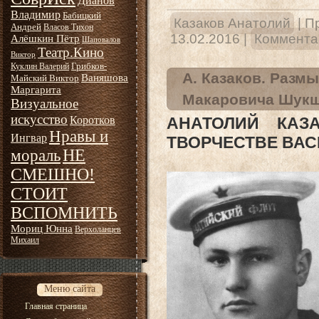
Дианов
Владимир
Бабицкий
Казаков Анатолий
|
П
Андрей
Власов Тихон
13.02.2016
|
Комментар
Алёшкин Пётр
Шаповалов
Театр.Кино
Виктор
Грибков-
Куклин Валерий
А. Казаков. Разм
Ваняшова
Майский Виктор
Маргарита
Макаровича Шукши
Визуальное
искусство
Коротков
АНАТОЛИЙ КАЗ
Нравы и
Ингвар
ТВОРЧЕСТВЕ ВАС
НЕ
мораль
СМЕШНО!
СТОИТ
ВСПОМНИТЬ
Мориц Юнна
Верхоланцев
Михаил
Меню сайта
Главная страница