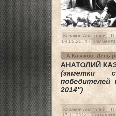
Казаков Анатолий
|
П
04.05.2014
|
Комментар
А.Казаков. День 
АНАТОЛИЙ КА
(заметки с
победителей 
2014")
Казаков Анатолий
|
П
17.11.2014
|
Комментар