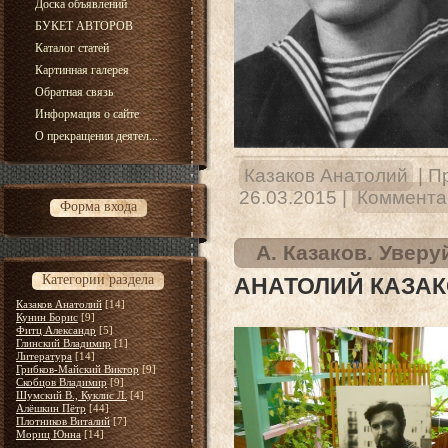
Доска объявлений
БУКЕТ АВТОРОВ
Каталог статей
Картинная галерея
Обратная связь
Информация о сайте
О прекращении деятел...
Казаков Анатолий
|
П
26.03.2015
|
Комментар
Форма входа
А. Казаков. Уверу
Категории раздела
АНАТОЛИЙ КАЗАК
Казаков Анатолий
[14]
Кунин Борис
[9]
Фитц Александр
[5]
Глинский Владимир
[1]
Литература
[14]
Грибков-Майский Виктор
[9]
Скобцов Владимир
[9]
Шумский В., Куклис Л.
[4]
Алёшкин Пётр
[44]
Плотников Виталий
[7]
Мориц Юнна
[14]