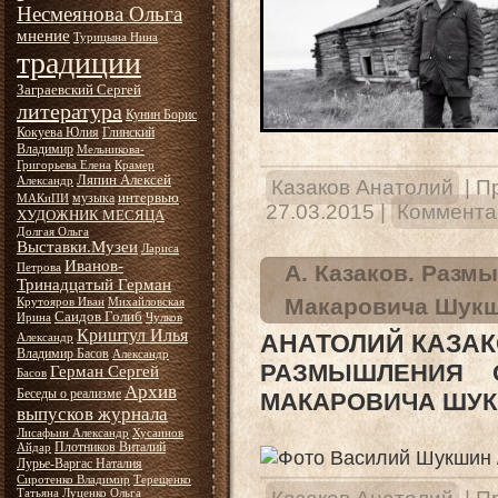
Несмеянова Ольга
мнение
Турицына Нина
традиции
Заграевский Сергей
литература
Кунин Борис
Кокуева Юлия
Глинский
Владимир
Мельникова-
Григорьева Елена
Крамер
Ляпин Алексей
Александр
Казаков Анатолий
|
П
интервью
музыка
МАКиПИ
27.03.2015
|
Комментар
ХУДОЖНИК МЕСЯЦА
Долгая Ольга
Выставки.Музеи
Лариса
Иванов-
А. Казаков. Разм
Петрова
Тринадцатый Герман
Макаровича Шукши
Крутояров Иван
Михайловская
Саидов Голиб
Ирина
Чулков
Криштул Илья
АНАТОЛИЙ КАЗА
Александр
Владимир Басов
Александр
РАЗМЫШЛЕНИЯ 
Герман Сергей
Басов
Архив
Беседы о реализме
МАКАРОВИЧА ШУКШ
выпусков журнала
Лисафьин Александр
Хусаинов
Плотников Виталий
Айдар
Лурье-Варгас Наталия
Сиротенко Владимир
Терещенко
Татьяна
Луценко Ольга