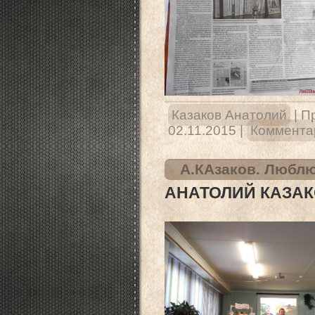
Казаков Анатолий
|
П
02.11.2015
|
Комментар
А.КАзаков. Люблю
АНАТОЛИЙ КАЗА