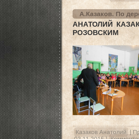
А.Казаков. По де
АНАТОЛИЙ КАЗА
РОЗОВСКИМ
Казаков Анатолий
|
П
03.11.2015
|
Комментар