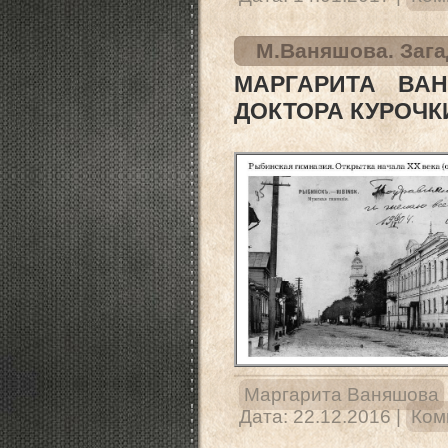
М.Ваняшова. Загад
МАРГАРИТА ВА
ДОКТОРА КУРОЧКИН
Маргарита Ваняшова
Дата:
22.12.2016
|
Ком