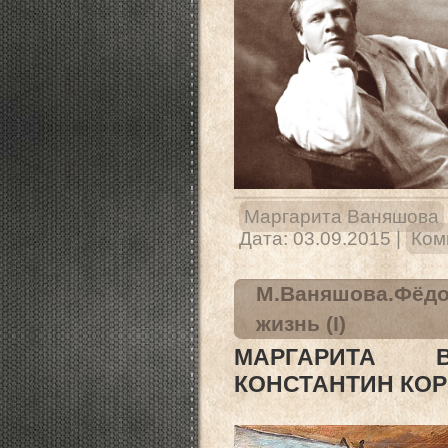
Маргарита Ваняшова
Дата:
03.09.2015
|
Ком
М.Ваняшова.Фёдо
жизнь (I)
МАРГАРИТА 
КОНСТАНТИН КОР