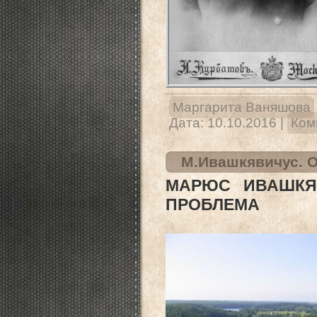
Маргарита Ваняшова
Дата:
10.10.2016
|
Ком
М.Ивашкявичус. О
МАРЮС ИВАШКЯ
ПРОБЛЕМА