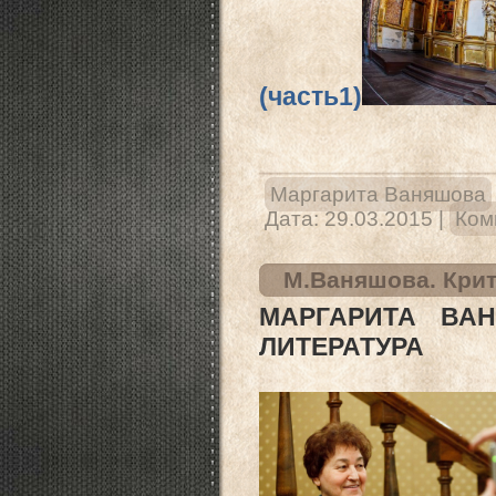
(часть1)
Маргарита Ваняшова
Дата:
29.03.2015
|
Ком
М.Ваняшова. Крит
МАРГАРИТА ВА
ЛИТЕРАТУРА