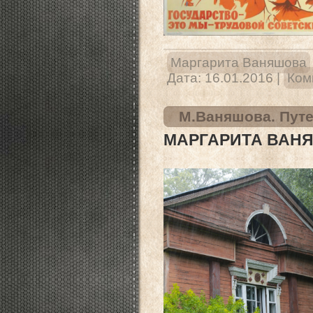
Маргарита Ваняшова
Дата:
16.01.2016
|
Ком
М.Ваняшова. Путе
МАРГАРИТА ВАНЯ