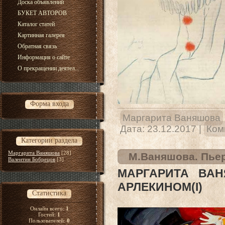
Доска объявлений
БУКЕТ АВТОРОВ
Каталог статей
Картинная галерея
Обратная связь
Информация о сайте
О прекращении деятел...
Форма входа
Маргарита Ваняшова
Дата:
23.12.2017
|
Ком
Категории раздела
Маргарита Ваняшова
[28]
М.Ваняшова. Пьер
Валентин Бобрецов
[3]
МАРГАРИТА ВАН
АРЛЕКИНОМ(I)
Статистика
Онлайн всего:
1
Гостей:
1
Пользователей:
0