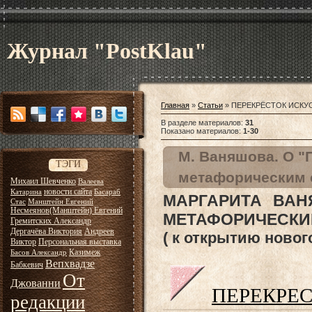
Журнал "PostKlau"
Главная
»
Статьи
» ПЕРЕКРЁСТОК ИСКУ
В разделе материалов
:
31
Показано материалов
:
1-30
М. Ваняшова. О 
ТЭГИ
метафорическим 
Михаил Шевченко
Валеева
новости сайта
Катарина
Басараб
МАРГАРИТА ВАН
Стас
Манштейн Евгений
Несмеянов(Манштейн) Евгений
МЕТАФОРИЧЕСКИ
Гремитских Александр
Дергачёва Виктория
Андреев
( к открытию новог
Виктор
Персональная выставка
Казимеж
Басов Александр
Вепхвадзе
Бабкевич
От
Джованни
ПЕРЕКРЕ
редакции