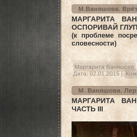
М.Ваняшова. Врёт
МАРГАРИТА ВАН
ОСПОРИВАЙ ГЛУПЦ
(к проблеме поср
словесности)
Маргарита Ваняшова
Дата:
02.01.2015
|
Ком
М. Ваняшова. Лерм
МАРГАРИТА ВАН
ЧАСТЬ III