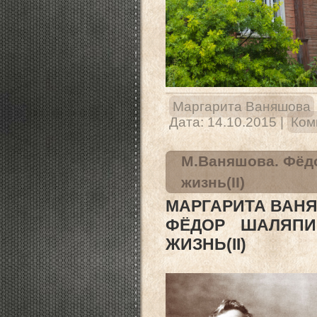
Маргарита Ваняшова
Дата:
14.10.2015
|
Ком
М.Ваняшова. Фёд
жизнь(II)
МАРГАРИТА ВАН
ФЁДОР ШАЛЯПИ
ЖИЗНЬ(II)