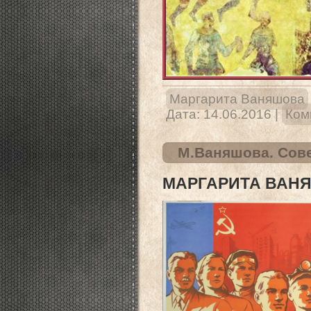
Маргарита Ваняшова
Дата:
14.06.2016
|
Ком
М.Ваняшова. Сове
МАРГАРИТА ВАНЯ