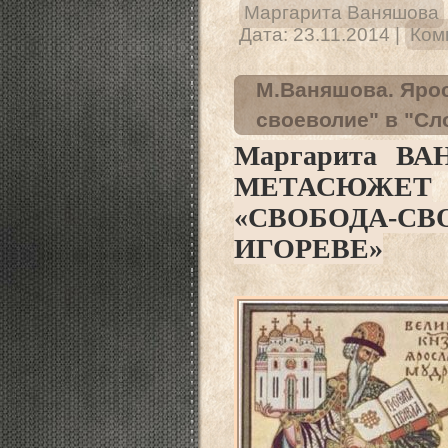
Маргарита Ваняшова
Дата:
23.11.2014
|
Ком
М.Ваняшова. Яро
своеволие" в "Сл
Маргарита В
МЕТАСЮЖЕТ

«СВОБОДА-СВ
ИГОРЕВЕ»