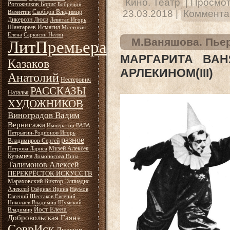
Кино. Театр
|
Просмот
Рогожников Борис
Бобрецов
Скобцов Владимир
23.03.2018
|
Комментар
Валентин
Дикерсон Люси
Левитас Игорь
Шангареев Исмагил
Мостовая
Елена
Саркисян Нелли
М.Ваняшова. Пьер
ЛитПремьера
МАРГАРИТА ВАН
Казаков
АРЛЕКИНОМ(III)
Анатолий
Нестерович
РАССКАЗЫ
Наталья
ХУДОЖНИКОВ
Виноградов Вадим
Вернисажи
Император ВАВА
Петрыгин-Родионов Игорь
разное
Владимиров Сергей
Музей Алексея
Петрова Лариса
Кузьмича
Ломоносова Нина
Талимонов Алексей
ПЕРЕКРЁСТОК ИСКУССТВ
Мараховский Виктор
Элпиадис
Алексей
Озёрная Ирина
Наумов
Евгений
Шестаков Евгений
Николаев Владимир
Шумский
Йост Елена
Владимир
Добровольская Гаянэ
СоврИск