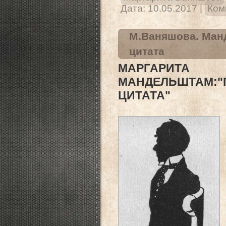
Дата:
10.05.2017
|
Ком
М.Ваняшова. Ман
цитата
МАРГА
МАНДЕЛЬШТАМ
ЦИТАТА"