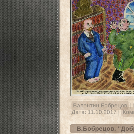
Валентин Бобрецов
|
Дата:
11.10.2017
|
Ком
В.Бобрецов. "Добр