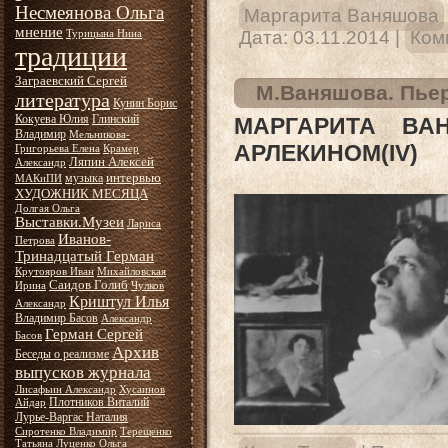
Несмеянова Ольга
Маргарита Ваняшова
мнение
Дата:
03.11.2014
|
Ком
Турицына Нина
традиции
Заграевский Сергей
М.Ваняшова. Пьер
литература
Кунин Борис
Кокуева Юлия
Глинский
МАРГАРИТА ВА
Владимир
Мельникова-
АРЛЕКИНОМ(IV)
Григорьева Елена
Крамер
Ляпин Алексей
Александр
интервью
музыка
МАКиПИ
ХУДОЖНИК МЕСЯЦА
Долгая Ольга
Выставки.Музеи
Лариса
Иванов-
Петрова
Тринадцатый Герман
Крутояров Иван
Михайловская
Саидов Голиб
Ирина
Чулков
Криштул Илья
Александр
Владимир Басов
Александр
Герман Сергей
Басов
Архив
Беседы о реализме
выпусков журнала
Лисафьин Александр
Хусаинов
Плотников Виталий
Айдар
Лурье-Варгас Наталия
Сиротенко Владимир
Терещенко
Татьяна
Луценко Ольга