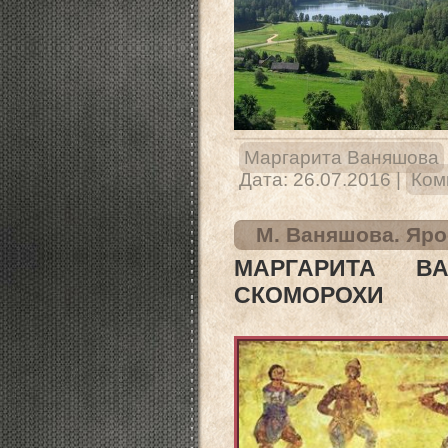
Маргарита Ваняшова
Дата:
26.07.2016
|
Ком
М. Ваняшова. Яр
МАРГАРИТА В
СКОМОРОХИ