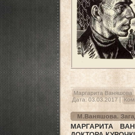
Маргарита Ваняшова
Дата:
03.03.2017
|
Ком
М.Ваняшова. Зага
МАРГАРИТА ВА
ДОКТОРА КУРОЧКИ