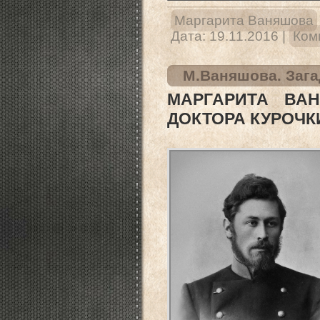
Маргарита Ваняшова
Дата:
19.11.2016
|
Ком
М.Ваняшова. Загад
МАРГАРИТА ВА
ДОКТОРА КУРОЧКИ