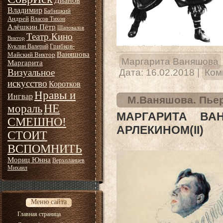
Дианов
Владимир
Бабицкий
Андрей
Власов Тихон
Алёшкин Пётр
Шаповалов
Театр.Кино
Виктор
Грибков-
Куклин Валерий
Ваняшова
Майский Виктор
Маргарита Ваняшова
Маргарита
Визуальное
Дата:
16.02.2018
|
Ком
искусство
Коротков
Нравы и
Ингвар
М.Ваняшова. Пьер
НЕ
мораль
МА
ГАРИТА ВА
Р
СМЕШНО!
АРЛЕКИНОМ(II)
СТОИТ
ВСПОМНИТЬ
Мориц Юнна
Верхоланцев
Михаил
Меню сайта
Главная страница