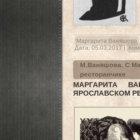
Маргарита Ваняшова
Дата:
05.03.2017
|
Ком
М.Ваняшова. С М
ресторанчике
МАРГАРИТА В
ЯРОСЛАВСКОМ Р