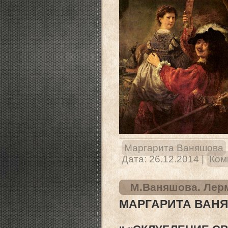
Маргарита Ваняшова
Дата:
26.12.2014
|
Ком
М.Ваняшова. Лерм
МАРГАРИТА ВАНЯ