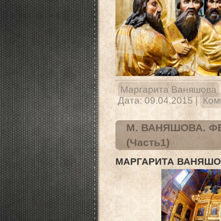
Маргарита Ваняшова
Дата:
09.04.2015
|
Ком
М. ВАНЯШОВА. Ф
(Часть1)
МАРГАРИТА ВАНЯШО