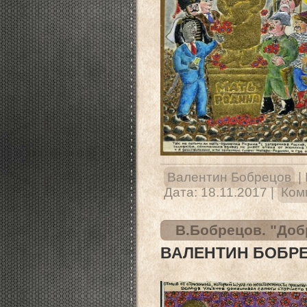
Валентин Бобрецов
|
Дата:
18.11.2017
|
Ком
В.Бобрецов. "Добр
ВАЛЕНТИН БОБРЕ