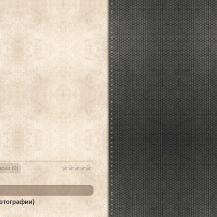
рии (0)
тографии)