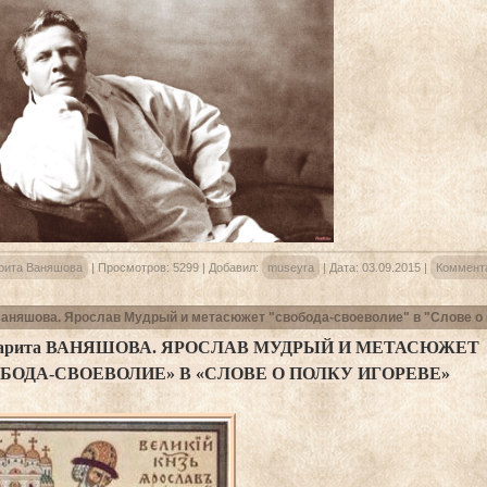
рита Ваняшова
|
Просмотров:
5299
|
Добавил:
museyra
|
Дата:
03.09.2015
|
Коммента
аняшова. Ярослав Мудрый и метасюжет "свобода-своеволие" в "Слове о 
арита ВАНЯШОВА. ЯРОСЛАВ МУДРЫЙ И МЕТАСЮЖЕТ

БОДА-СВОЕВОЛИЕ» В «СЛОВЕ О ПОЛКУ ИГОРЕВЕ»