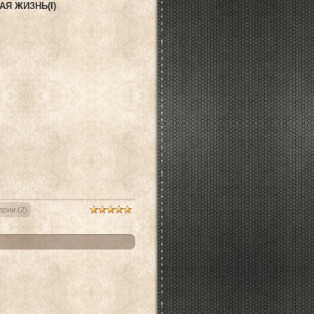
Я ЖИЗНЬ(I)
рии (2)