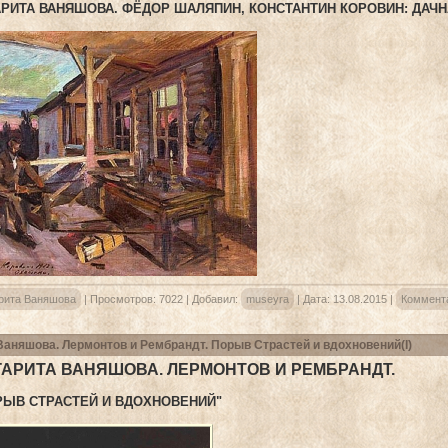
РИТА ВАНЯШОВА. ФЁДОР ШАЛЯПИН, КОНСТАНТИН КОРОВИН: ДАЧНА
рита Ваняшова
|
Просмотров:
7022
|
Добавил:
museyra
|
Дата:
13.08.2015
|
Коммента
Ваняшова. Лермонтов и Рембрандт. Порыв Страстей и вдохновений(I)
АРИТА ВАНЯШОВА. ЛЕРМОНТОВ И РЕМБРАНДТ.
ОРЫВ СТРАСТЕЙ И ВДОХНОВЕНИЙ"