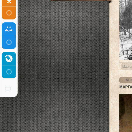
Марга
М. 
МАРГА