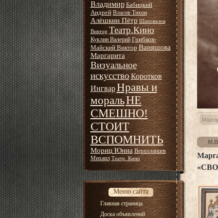
Владимир
Бабицкий
Андрей
Власов Тихон
Алёшкин Пётр
Шаповалов
Театр.Кино
Виктор
Грибков-
Куклин Валерий
Ваняшова
Майский Виктор
Маргарита
Визуальное
искусство
Коротков
Нравы и
Ингвар
НЕ
мораль
СМЕШНО!
Марга
СТОИТ
ВСПОМНИТЬ
М.В
Мориц Юнна
Верхоланцев
Марг
Михаил
Театр. Кино
«СВО
Меню сайта
Главная страница
Доска объявлений