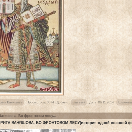
рита Ваняшова
|
Просмотров:
3674
|
Добавил:
museyra
|
Дата:
06.11.2014
|
Коммента
Ваняшова. Во фронтовом лесу...
РИТА ВАНЯШОВА. ВО ФРОНТОВОМ ЛЕСУ(история одной военной фо