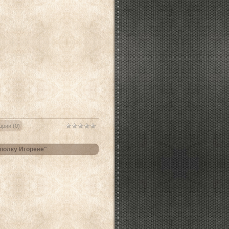
рии (0)
полку Игореве"