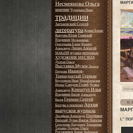
МАРГА
Несмеянова Ольга
мнение
Турицына Нина
традиции
Заграевский Сергей
литература
Кунин Борис
Кокуева Юлия
Глинский
Владимир
Мельникова-
Григорьева Елена
Крамер
Ляпин Алексей
Александр
интервью
музыка
МАКиПИ
ХУДОЖНИК МЕСЯЦА
Долгая Ольга
Выставки.Музеи
Лариса
Иванов-
Петрова
Тринадцатый Герман
Крутояров Иван
Михайловская
Саидов Голиб
Ирина
Чулков
Криштул Илья
Марга
Александр
Владимир Басов
Александр
Герман Сергей
Басов
М. 
Архив
Беседы о реализме
МАРГ
выпусков журнала
Плотников
Лисафьин Александр
I." П
Виталий
Лурье-Варгас Наталия
Сиротенко Владимир
Терещенко
Татьяна
Луценко Ольга
Рогожников Борис
Бобрецов