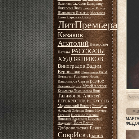
Скобцов Владимир
Валентин
Дикерсон Люси
Левитас Игорь
Шангареев Исмагил
Мостовая
Елена
Саркисян Нелли
ЛитПремьера
Казаков
Анатолий
Нестерович
РАССКАЗЫ
Наталья
ХУДОЖНИКОВ
Виноградов Вадим
Вернисажи
Император ВАВА
Петрыгин-Родионов Игорь
разное
Владимиров Сергей
Музей Алексея
Петрова Лариса
Кузьмича
Ломоносова Нина
Талимонов Алексей
Марга
ПЕРЕКРЁСТОК ИСКУССТВ
Мараховский Виктор
Элпиадис
Алексей
Озёрная Ирина
Наумов
М.В
Евгений
Шестаков Евгений
МАРГ
Николаев Владимир
Шумский
Йост Елена
ФЁДОР
Владимир
Добровольская Гаянэ
СоврИск
Дианов