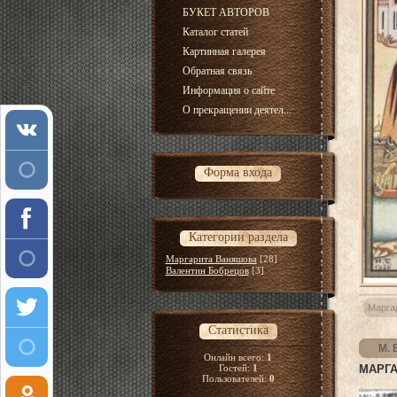
БУКЕТ АВТОРОВ
Каталог статей
Картинная галерея
Обратная связь
Информация о сайте
О прекращении деятел...
Форма входа
Категории раздела
Маргарита Ваняшова
[28]
Валентин Бобрецов
[3]
Марга
Статистика
М. 
Онлайн всего:
1
Гостей:
1
МАРГА
Пользователей:
0