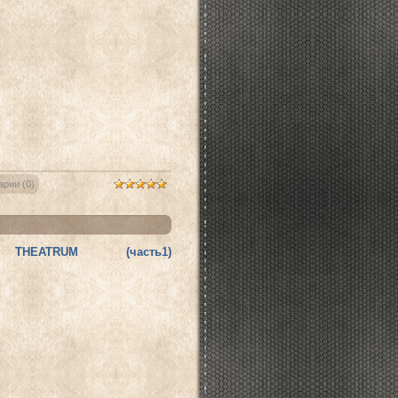
рии (0)
THEATRUM (часть1)