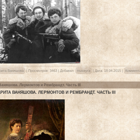
рита Ваняшова
|
Просмотров:
3463
|
Добавил:
museyra
|
Дата:
18.04.2015
|
Коммента
Ваняшова. Лермонтов и Рембрандт. Часть III
РИТА ВАНЯШОВА. ЛЕРМОНТОВ И РЕМБРАНДТ. ЧАСТЬ III