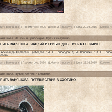
рита Ваняшова
|
Просмотров:
3096
|
Добавил:
museyra
|
Дата:
29.03.2015
|
Коммента
аняшова. Чацкий и Грибоедов. Путь к безумию
РИТА ВАНЯШОВА. ЧАЦКИЙ И ГРИБОЕДОВ. ПУТЬ К БЕЗУМИЮ
рита Ваняшова
|
Просмотров:
2884
|
Добавил:
museyra
|
Дата:
23.02.2015
|
Коммента
аняшова. Путешествие в Охотино
РИТА ВАНЯШОВА. ПУТЕШЕСТВИЕ В ОХОТИНО