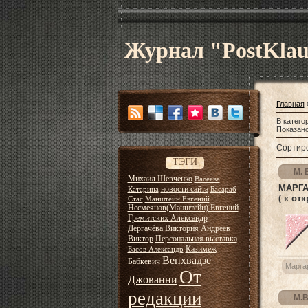
Журнал "PostKla
Главная
В катего
Показан
Сортиро
ТЭГИ
М. 
Михаил Шевченко
Валеева
МАРГА
новости сайта
Катарина
Басараб
( к от
Стас
Манштейн Евгений
Несмеянов(Манштейн) Евгений
Гремитских Александр
Дергачёва Виктория
Андреев
Виктор
Персональная выставка
Казимеж
Басов Александр
Вепхвадзе
Бабкевич
Марга
От
Джованни
редакции
М.В