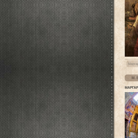
Марга
М.
МАР