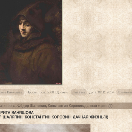
рита Ваняшова
|
Просмотров:
5808
|
Добавил:
museyra
|
Дата:
02.11.2014
|
Коммента
аняшова. Фёдор Шаляпин, Константин Коровин:дачная жизнь(II)
АРИТА ВАНЯШОВА
 ШАЛЯПИН, КОНСТАНТИН КОРОВИН: ДАЧНАЯ ЖИЗНЬ(II)