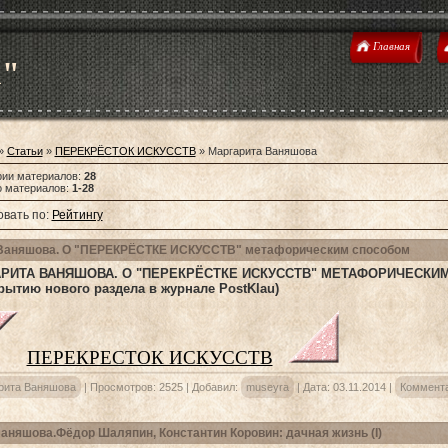
Главная
u"
»
Статьи
»
ПЕРЕКРЁСТОК ИСКУССТВ
» Маргарита Ваняшова
рии материалов
:
28
о материалов
:
1-28
вать по
:
Рейтингу
Ваняшова. О "ПЕРЕКРЁСТКЕ ИСКУССТВ" метафорическим способом
РИТА ВАНЯШОВА. О "ПЕРЕКРЁСТКЕ ИСКУССТВ" МЕТАФОРИЧЕСКИ
крытию нового раздела в журнале PostKlau)
ПЕРЕКРЕСТОК ИСКУССТВ
рита Ваняшова
|
Просмотров:
2525
|
Добавил:
museyra
|
Дата:
03.11.2014
|
Коммента
аняшова.Фёдор Шаляпин, Константин Коровин: дачная жизнь (I)