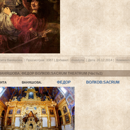
рита Ваняшова
|
Просмотров:
3387
|
Добавил:
museyra
|
Дата:
26.12.2014
|
Коммента
 ВАНЯШОВА. ФЕДОР ВОЛКОВ:SACRUM THEATRUM (Часть1)
ФЕДОР ВОЛКОВ:SACRUM 
ГАРИТА ВАНЯШОВА.