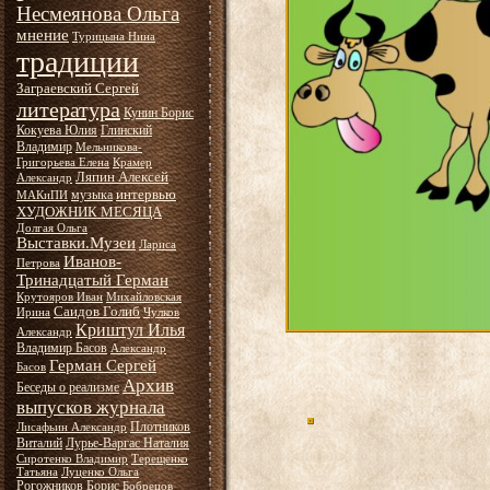
Несмеянова Ольга
мнение
Турицына Нина
традиции
Заграевский Сергей
литература
Кунин Борис
Кокуева Юлия
Глинский
Владимир
Мельникова-
Григорьева Елена
Крамер
Ляпин Алексей
Александр
интервью
музыка
МАКиПИ
ХУДОЖНИК МЕСЯЦА
Долгая Ольга
Выставки.Музеи
Лариса
Иванов-
Петрова
Тринадцатый Герман
Крутояров Иван
Михайловская
Саидов Голиб
Ирина
Чулков
Криштул Илья
Александр
Владимир Басов
Александр
Герман Сергей
Басов
Архив
Беседы о реализме
выпусков журнала
Плотников
Лисафьин Александр
Виталий
Лурье-Варгас Наталия
Сиротенко Владимир
Терещенко
Татьяна
Луценко Ольга
Рогожников Борис
Бобрецов