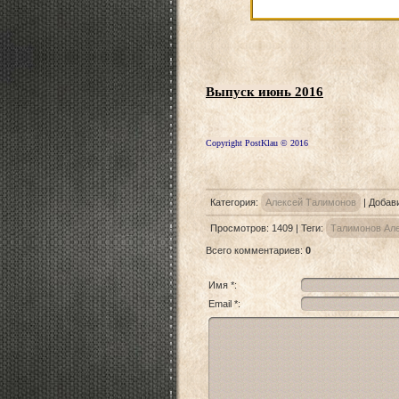
Выпуск июнь 2016
Copyright PostKlau © 2016
Категория
:
Алексей Талимонов
|
Добав
Просмотров
:
1409
|
Теги
:
Талимонов Ал
Всего комментариев
:
0
Имя *:
Email *: