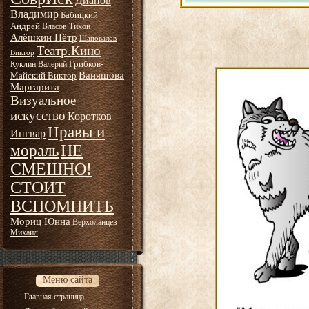
Дианов
Владимир
Бабицкий
Андрей
Власов Тихон
Алёшкин Пётр
Шаповалов
Театр.Кино
Виктор
Грибков-
Куклин Валерий
Ваняшова
Майский Виктор
Маргарита
Визуальное
искусство
Коротков
Нравы и
Ингвар
НЕ
мораль
СМЕШНО!
СТОИТ
ВСПОМНИТЬ
Мориц Юнна
Верхоланцев
Михаил
Меню сайта
Главная страница