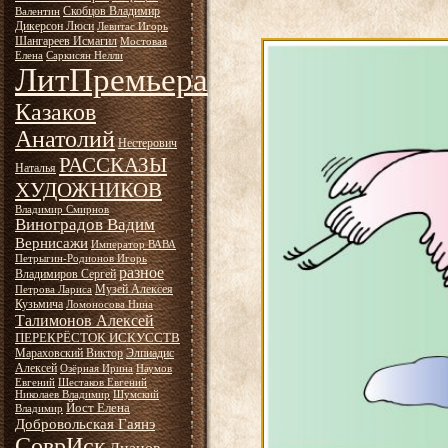
Скобцов Владимир
Валентин
Дикерсон Люси
Левитас Игорь
Шангареев Исмагил
Мостовая
Елена
Саркисян Нелли
ЛитПремьера
Казаков
Анатолий
Нестерович
РАССКАЗЫ
Наталья
ХУДОЖНИКОВ
Владимир Смирнов
Виноградов Вадим
Вернисажи
Император ВАВА
Петрыгин-Родионов Игорь
разное
Владимиров Сергей
Музей Алексея
Петрова Лариса
Кузьмича
Ломоносова Нина
Талимонов Алексей
ПЕРЕКРЁСТОК ИСКУССТВ
Мараховский Виктор
Элпиадис
Алексей
Озёрная Ирина
Наумов
Евгений
Шестаков Евгений
Николаев Владимир
Шумский
Йост Елена
Владимир
Добровольская Гаянэ
СоврИск