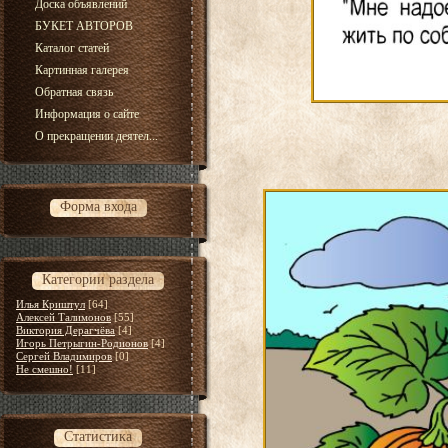
Доска объявлений
БУКЕТ АВТОРОВ
Каталог статей
Картинная галерея
Обратная связь
Информация о сайте
О прекращении деятел...
Форма входа
Категории раздела
Илья Криштул
[64]
Алексей Талимонов
[55]
Виктория Дерагчёва
[4]
Игорь Петрыгин-Родионов
[4]
Сергей Владимиров
[0]
Не смешно!
[11]
Статистика