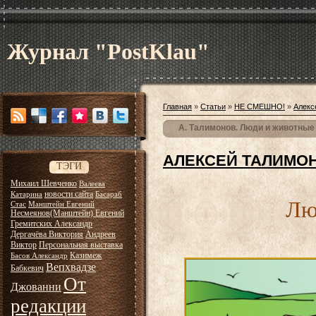
Журнал "PostKlau"
Главная
»
Статьи
»
НЕ СМЕШНО!
»
Алекс
А. Талимонов. Люди и животные
АЛЕКСЕЙ ТАЛИМО
ТЭГИ
Михаил Шевченко
Валеева
новости сайта
Катарина
Басараб
Лю
Стас
Манштейн Евгений
Несмеянов(Манштейн) Евгений
Гремитских Александр
Дергачёва Виктория
Андреев
Виктор
Персональная выставка
Казимеж
Басов Александр
Вепхвадзе
Бабкевич
От
Джованни
редакции