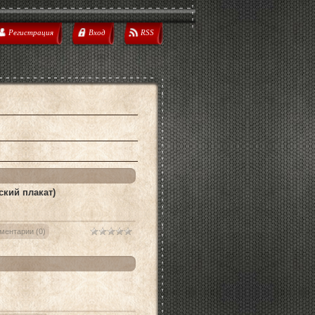
Регистрация
Вход
RSS
кий плакат)
ментарии (0)