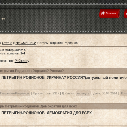
Главная
u"
»
Статьи
»
НЕ СМЕШНО!
» Игорь Петрыгин-Родионов
рии материалов
:
4
о материалов
:
1-4
вать по
:
Рейтингу
етрыгин-Родионов. Украина? Россия?
 ПЕТРЫГИН-РОДИОНОВ. УКРАИНА? РОССИЯ?(актуальный политичес
 Петрыгин-Родионов
|
Просмотров:
2317
|
Добавил:
museyra
|
Дата:
30.04.2014
|
Ком
рь Петрыгин-Родионов. Демократия для всех
 ПЕТРЫГИН-РОДИОНОВ. ДЕМОКРАТИЯ ДЛЯ ВСЕХ