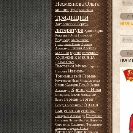
Несмеянова Ольга
Игорь
мнение
Турицына Нина
традиции
И.П
ИГОРЬ
Заграевский Сергей
литература
Кунин Борис
Кокуева Юлия
Глинский
Владимир
Игорь
Мельникова-
Григорьева Елена
Крамер
Ляпин Алексей
Александр
интервью
музыка
МАКиПИ
Пол
ХУДОЖНИК МЕСЯЦА
ПОЛИТ
Долгая Ольга
Выставки.Музеи
Лариса
Иванов-
Петрова
Тринадцатый Герман
Крутояров Иван
Михайловская
Саидов Голиб
Ирина
Чулков
Криштул Илья
Александр
Владимир Басов
Александр
Герман Сергей
Басов
Архив
Беседы о реализме
выпусков журнала
Плотников
Лисафьин Александр
Виталий
Лурье-Варгас Наталия
Сиротенко Владимир
Терещенко
Татьяна
Луценко Ольга
Рогожников Борис
Бобрецов