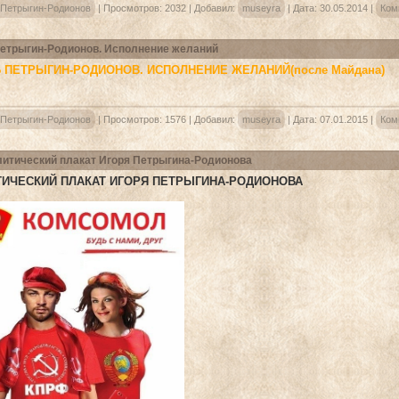
 Петрыгин-Родионов
|
Просмотров:
2032
|
Добавил:
museyra
|
Дата:
30.05.2014
|
Ком
етрыгин-Родионов. Исполнение желаний
 ПЕТРЫГИН-РОДИОНОВ. ИСПОЛНЕНИЕ ЖЕЛАНИЙ(после Майдана)
 Петрыгин-Родионов
|
Просмотров:
1576
|
Добавил:
museyra
|
Дата:
07.01.2015
|
Ком
итический плакат Игоря Петрыгина-Родионова
ИЧЕСКИЙ ПЛАКАТ ИГОРЯ ПЕТРЫГИНА-РОДИОНОВА