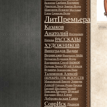
Скобцов Владимир
Валентин
Дикерсон Люси
Левитас Игорь
Шангареев Исмагил
Мостовая
Елена
Саркисян Нелли
ЛитПремьера
Казаков
Игорь
Анатолий
Нестерович
РАССКАЗЫ
Наталья
ХУДОЖНИКОВ
Виноградов Вадим
Вернисажи
Император ВАВА
Петрыгин-Родионов Игорь
разное
Владимиров Сергей
Музей Алексея
Петрова Лариса
Кузьмича
Ломоносова Нина
Талимонов Алексей
ПЕРЕКРЁСТОК ИСКУССТВ
Мараховский Виктор
Элпиадис
Алексей
Озёрная Ирина
Наумов
Евгений
Шестаков Евгений
Николаев Владимир
Шумский
Йост Елена
Владимир
Добровольская Гаянэ
СоврИск
Дианов