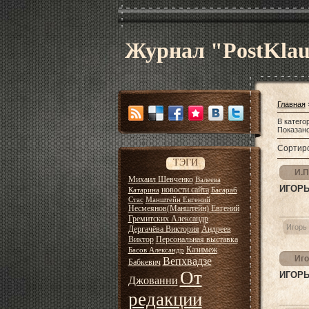
Журнал "PostKla
Главная
В катего
Показан
Сортиро
ТЭГИ
И.П
Михаил Шевченко
Валеева
ИГОРЬ
новости сайта
Катарина
Басараб
Стас
Манштейн Евгений
Несмеянов(Манштейн) Евгений
Гремитских Александр
Игорь
Дергачёва Виктория
Андреев
Виктор
Персональная выставка
Казимеж
Басов Александр
Иго
Вепхвадзе
Бабкевич
От
ИГОРЬ
Джованни
редакции