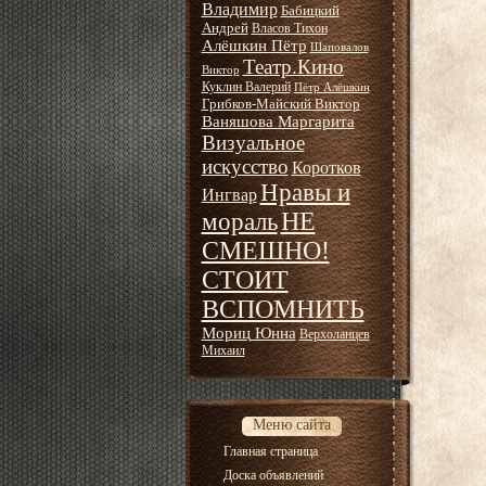
Владимир
Бабицкий
Андрей
Власов Тихон
Алёшкин Пётр
Шаповалов
Театр.Кино
Виктор
Куклин Валерий
Пётр Алёшкин
Грибков-Майский Виктор
Ваняшова Маргарита
Визуальное
искусство
Коротков
Нравы и
Ингвар
НЕ
мораль
СМЕШНО!
СТОИТ
ВСПОМНИТЬ
Мориц Юнна
Верхоланцев
Михаил
Меню сайта
Главная страница
Доска объявлений