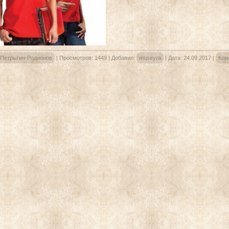
 Петрыгин-Родионов
|
Просмотров:
1449
|
Добавил:
museyra
|
Дата:
24.09.2017
|
Ком