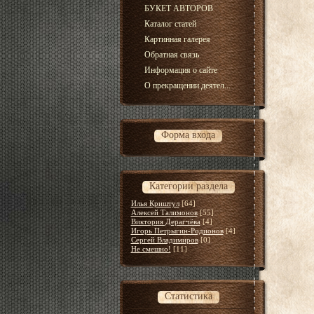
БУКЕТ АВТОРОВ
Каталог статей
Картинная галерея
Обратная связь
Информация о сайте
О прекращении деятел...
Форма входа
Категории раздела
Илья Криштул
[64]
Алексей Талимонов
[55]
Виктория Дерагчёва
[4]
Игорь Петрыгин-Родионов
[4]
Сергей Владимиров
[0]
Не смешно!
[11]
Статистика