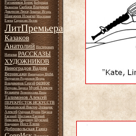
Рогожников Борис
Бобрецов
Скобцов Владимир
Валентин
Дикерсон Люси
Левитас Игорь
Шангареев Исмагил
Мостовая
Елена
Саркисян Нелли
ЛитПремьера
Казаков
Анатолий
Нестерович
РАССКАЗЫ
Наталья
ХУДОЖНИКОВ
Виноградов Вадим
Вернисажи
Император ВАВА
Петрыгин-Родионов Игорь
разное
Владимиров Сергей
Музей Алексея
Петрова Лариса
Кузьмича
Ломоносова Нина
Талимонов Алексей
ПЕРЕКРЁСТОК ИСКУССТВ
Мараховский Виктор
Элпиадис
Алексей
Озёрная Ирина
Наумов
Евгений
Шестаков Евгений
Николаев Владимир
Шумский
Йост Елена
Владимир
Добровольская Гаянэ
СоврИск