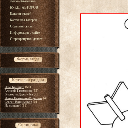
Доска объявлений
БУКЕТ АВТОРОВ
Каталог статей
Картинная галерея
Обратная связь
Информация о сайте
О прекращении деятел...
Форма входа
Категории раздела
Илья Криштул
[64]
Алексей Талимонов
[55]
Виктория Дерагчёва
[4]
Игорь Петрыгин-Родионов
[4]
Сергей Владимиров
[0]
Не смешно!
[11]
Статистика