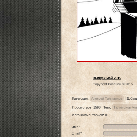
Выпуск май 2015
Copyright PostKlau © 2015
Категория
:
Алексей Талимонов
|
Добав
Просмотров
:
1598
|
Теги
:
Талимонов Ал
Всего комментариев
:
0
Имя *:
Email *: