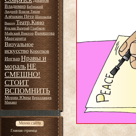
Дианов
Владимир
Бабицкий
Андрей
Власов Тихон
Алёшкин Пётр
Шаповалов
Театр.Кино
Виктор
Грибков-
Куклин Валерий
Ваняшова
Майский Виктор
Маргарита
Визуальное
искусство
Коротков
Нравы и
Ингвар
НЕ
мораль
СМЕШНО!
СТОИТ
ВСПОМНИТЬ
Мориц Юнна
Верхоланцев
Михаил
Меню сайта
Главная страница