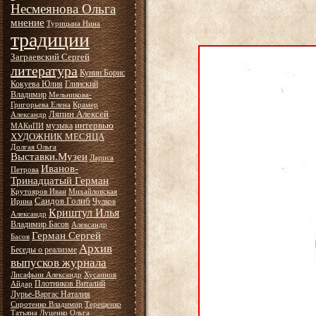
Несмеянова Ольга
мнение
Турицына Нина
традиции
Заграевский Сергей
литература
Кунин Борис
Кокуева Юлия
Глинский
Владимир
Мельникова-
Григорьева Елена
Крамер
Ляпин Алексей
Александр
интервью
музыка
МАКиПИ
ХУДОЖНИК МЕСЯЦА
Долгая Ольга
Выставки.Музеи
Лариса
Иванов-
Петрова
Тринадцатый Герман
Крутояров Иван
Михайловская
Саидов Голиб
Ирина
Чулков
Криштул Илья
Александр
Владимир Басов
Александр
Герман Сергей
Басов
Архив
Беседы о реализме
выпусков журнала
Лисафьин Александр
Хусаинов
Плотников Виталий
Айдар
Лурье-Варгас Наталия
Сиротенко Владимир
Терещенко
Татьяна
Луценко Ольга