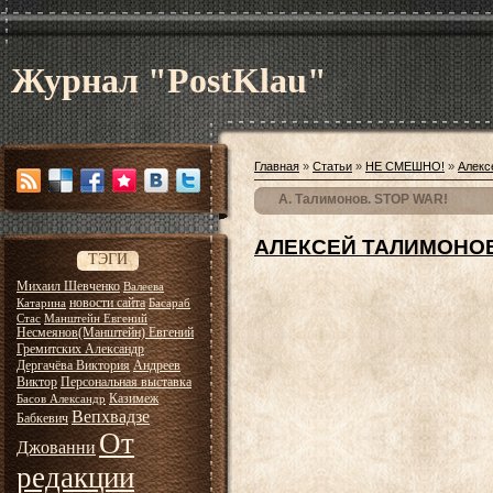
Журнал "PostKlau"
Главная
»
Статьи
»
НЕ СМЕШНО!
»
Алекс
А. Талимонов. STOP WAR!
АЛЕКСЕЙ ТАЛИМОНО
ТЭГИ
Михаил Шевченко
Валеева
новости сайта
Катарина
Басараб
Стас
Манштейн Евгений
Несмеянов(Манштейн) Евгений
Гремитских Александр
Дергачёва Виктория
Андреев
Виктор
Персональная выставка
Казимеж
Басов Александр
Вепхвадзе
Бабкевич
От
Джованни
редакции