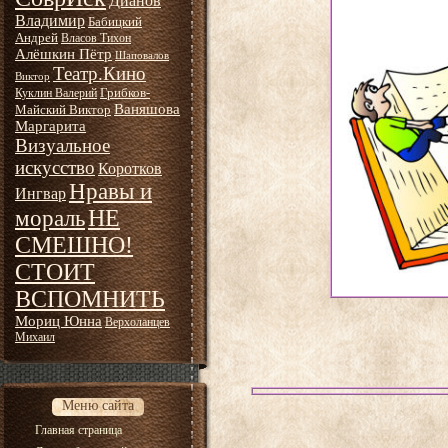
Дианов
Владимир
Бабицкий
Андрей
Власов Тихон
Алёшкин Пётр
Шаповалов
Театр.Кино
Виктор
Грибков-
Куклин Валерий
Ваняшова
Майский Виктор
Маргарита
Визуальное
искусство
Коротков
Нравы и
Ингвар
НЕ
мораль
СМЕШНО!
СТОИТ
ВСПОМНИТЬ
Мориц Юнна
Верхоланцев
Михаил
Меню сайта
Главная страница