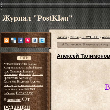
Журнал "PostKlau"
Главная
»
Статьи
»
НЕ СМЕШНО!
»
Алекс
А.Талимонов. В карикатура о ку
Алексей Талимоно
ТЭГИ
Михаил Шевченко
Валеева
новости сайта
Катарина
Басараб
Стас
Манштейн Евгений
Несмеянов(Манштейн) Евгений
Гремитских Александр
Дергачёва Виктория
Андреев
В
Виктор
Персональная выставка
Казимеж
Басов Александр
Вепхвадзе
Бабкевич
От
Джованни
редакции