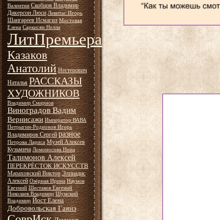
Скобцов Владимир
Валентин
Дикерсон Люси
Левитас Игорь
Шангареев Исмагил
Мостовая
Елена
Саркисян Нелли
ЛитПремьера
Казаков
Анатолий
Нестерович
РАССКАЗЫ
Наталья
ХУДОЖНИКОВ
Владимир Смирнов
Виноградов Вадим
Вернисажи
Император ВАВА
Петрыгин-Родионов Игорь
разное
Владимиров Сергей
Музей Алексея
Петрова Лариса
Кузьмича
Ломоносова Нина
Талимонов Алексей
ПЕРЕКРЁСТОК ИСКУССТВ
Мараховский Виктор
Элпиадис
Алексей
Озёрная Ирина
Наумов
Евгений
Шестаков Евгений
Николаев Владимир
Шумский
Йост Елена
Владимир
Добровольская Гаянэ
СоврИск