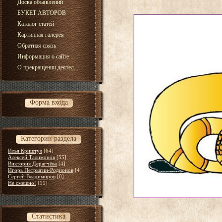
Доска объявлений
БУКЕТ АВТОРОВ
Каталог статей
Картинная галерея
Обратная связь
Информация о сайте
О прекращении деятел...
Форма входа
Категории раздела
Илья Криштул
[64]
Алексей Талимонов
[55]
Виктория Дерагчёва
[4]
Игорь Петрыгин-Родионов
[4]
Сергей Владимиров
[0]
Не смешно!
[11]
Статистика