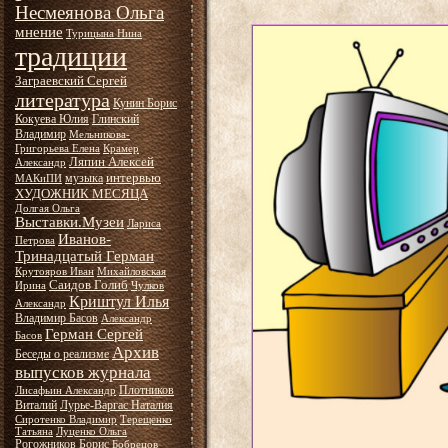
Несмеянова Ольга
мнение
Турицына Нина
традиции
Заграевский Сергей
литература
Кунин Борис
Кокуева Юлия
Глинский
Владимир
Мельникова-
Григорьева Елена
Крамер
Ляпин Алексей
Александр
интервью
музыка
МАКиПИ
ХУДОЖНИК МЕСЯЦА
Долгая Ольга
Выставки.Музеи
Лариса
Иванов-
Петрова
Тринадцатый Герман
Крутояров Иван
Михайловская
Саидов Голиб
Ирина
Чулков
Криштул Илья
Александр
Владимир Басов
Александр
Герман Сергей
Басов
Архив
Беседы о реализме
выпусков журнала
Плотников
Лисафьин Александр
Виталий
Лурье-Варгас Наталия
Сиротенко Владимир
Терещенко
Татьяна
Луценко Ольга
Рогожников Борис
Бобрецов