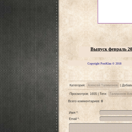
Выпуск февраль 2
Copyright PostKlau © 2018
Категория
:
Алексей Талимонов
|
Добав
Просмотров
:
1655
|
Теги
:
Талимонов Ал
Всего комментариев
:
0
Имя *:
Email *: