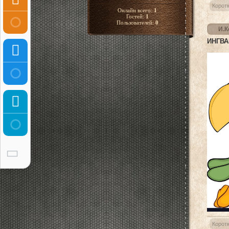
Корот
Онлайн всего:
1
Гостей:
1
Пользователей:
0
И.К
ИНГВА
Корот