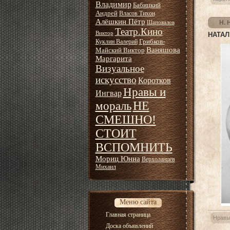
Владимир
Бабицкий
Андрей
Власов Тихон
Алёшкин Пётр
Н. 
Шаповалов
Театр.Кино
Виктор
НАТАЛ
Грибков-
Куклин Валерий
Ваняшова
Майский Виктор
Маргарита
Визуальное
искусство
Коротков
Нравы и
Ингвар
НЕ
мораль
СМЕШНО!
СТОИТ
ВСПОМНИТЬ
Мориц Юнна
Верхоланцев
Михаил
Меню сайта
Главная страница
Нравы
Доска объявлений