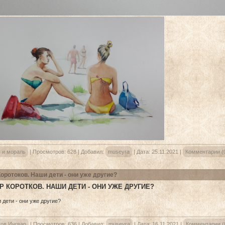
 и мораль
|
Просмотров:
628
|
Добавил:
museyra
|
Дата:
25.11.2021
|
Комментарии (
Коротоков. Наши дети - они уже другие?
Р КОРОТКОВ. НАШИ ДЕТИ - ОНИ УЖЕ ДРУГИЕ?
ков Ингвар
|
Просмотров:
636
|
Добавил:
museyra
|
Дата:
16.11.2021
|
Комментарии (