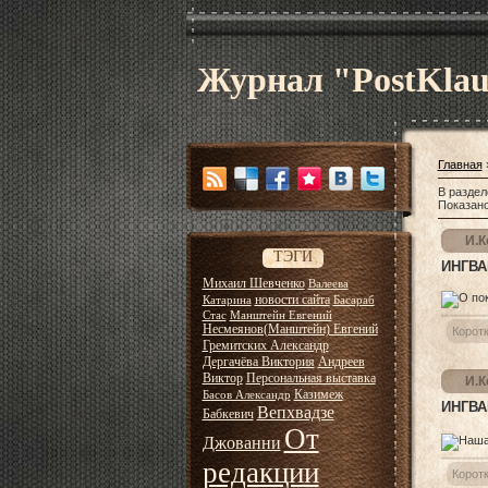
Журнал "PostKla
Главная
В раздел
Показан
И.К
ТЭГИ
ИНГВА
Михаил Шевченко
Валеева
новости сайта
Катарина
Басараб
Стас
Манштейн Евгений
Несмеянов(Манштейн) Евгений
Корот
Гремитских Александр
Дергачёва Виктория
Андреев
Виктор
Персональная выставка
И.К
Казимеж
Басов Александр
ИНГВА
Вепхвадзе
Бабкевич
От
Джованни
редакции
Корот