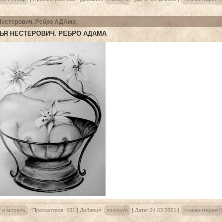
Нестерович. Ребро АДАма
ЬЯ НЕСТЕРОВИЧ. РЕБРО АДАМА
 и мораль
|
Просмотров:
681
|
Добавил:
museyra
|
Дата:
24.03.2021
|
Комментарии (