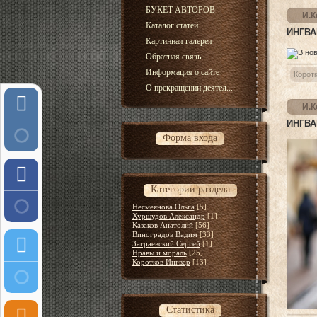
БУКЕТ АВТОРОВ
И.К
Каталог статей
ИНГВА
Картинная галерея
Обратная связь
Информация о сайте
Корот
О прекращении деятел...
И.К
ИНГВА
Форма входа
Категории раздела
Несмеянова Ольга
[5]
Хуршудов Александр
[1]
Казаков Анатолий
[56]
Виноградов Вадим
[33]
Заграевский Сергей
[1]
Нравы и мораль
[25]
Коротков Ингвар
[13]
Статистика