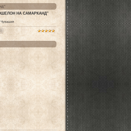
нд"
ЭШЕЛОН НА САМАРКАНД"
2)