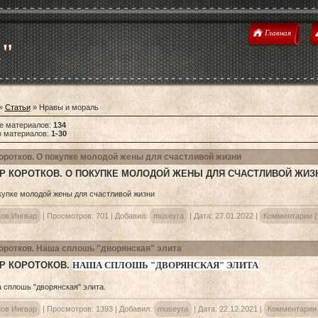
Главная
u"
»
Статьи
» Нравы и мораль
е материалов
:
134
о материалов
:
1-30
оротков. О покупке молодой жены для счастливой жизни
Р КОРОТКОВ. О ПОКУПКЕ МОЛОДОЙ ЖЕНЫ ДЛЯ СЧАСТЛИВОЙ ЖИЗ
ков Ингвар
|
Просмотров:
701
|
Добавил:
museyra
|
Дата:
27.01.2022
|
Комментарии (
оротков. Наша сплошь "дворянская" элита
Р КОРОТОКОВ
.
НАША СПЛОШЬ "ДВОРЯНСКАЯ" ЭЛИТА
ков Ингвар
|
Просмотров:
1393
|
Добавил:
museyra
|
Дата:
22.12.2021
|
Комментарии 