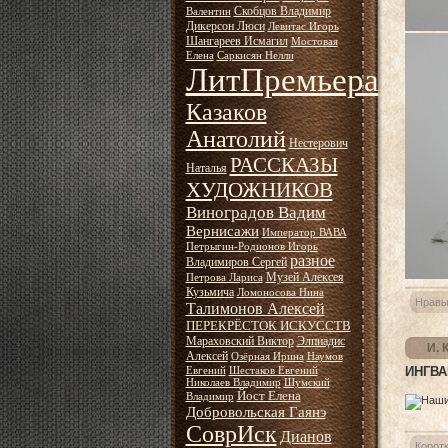
Скобцов Владимир
Валентин
Дикерсон Люси
Левитас Игорь
Шангареев Исмагил
Мостовая
Елена
Саркисян Нелли
ЛитПремьера
Казаков
Анатолий
Нестерович
РАССКАЗЫ
Наталья
ХУДОЖНИКОВ
Виноградов Вадим
Вернисажи
Император ВАВА
Петрыгин-Родионов Игорь
разное
Владимиров Сергей
Музей Алексея
Петрова Лариса
Кузьмича
Ломоносова Нина
Нравы
Талимонов Алексей
ПЕРЕКРЁСТОК ИСКУССТВ
Мараховский Виктор
Элпиадис
И. 
Алексей
Озёрная Ирина
Наумов
ИНГВА
Евгений
Шестаков Евгений
Николаев Владимир
Шумский
Йост Елена
Владимир
Добровольская Гаянэ
СоврИск
Дианов
Корот