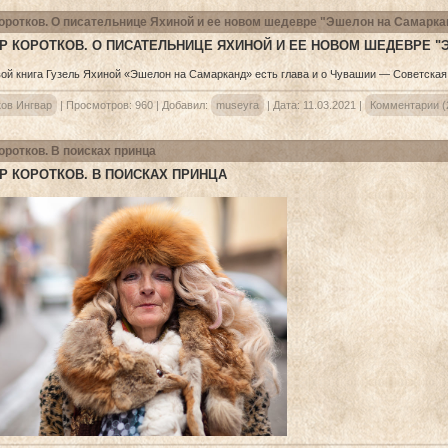
оротков. О писательнице Яхиной и ее новом шедевре "Эшелон на Самарка
Р КОРОТКОВ. О ПИСАТЕЛЬНИЦЕ ЯХИНОЙ И ЕЕ НОВОМ ШЕДЕВРЕ "
ков Ингвар
|
Просмотров:
960
|
Добавил:
museyra
|
Дата:
11.03.2021
|
Комментарии (
оротков. В поисках принца
Р КОРОТКОВ. В ПОИСКАХ ПРИНЦА