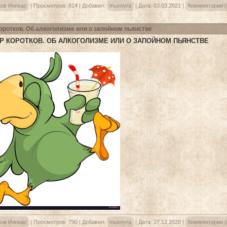
ков Ингвар
|
Просмотров:
814
|
Добавил:
museyra
|
Дата:
03.03.2021
|
Комментарии (
оротков. Об алкоголизме или о запойном пьянстве
Р КОРОТКОВ. ОБ АЛКОГОЛИЗМЕ ИЛИ О ЗАПОЙНОМ ПЬЯНСТВЕ
ков Ингвар
|
Просмотров:
790
|
Добавил:
museyra
|
Дата:
27.12.2020
|
Комментарии (