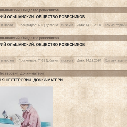
Ольшанский. Общество ровесников
РИЙ ОЛЬШАНСКИЙ. ОБЩЕСТВО РОВЕСНИКОВ
 и мораль
|
Просмотров:
660
|
Добавил:
museyra
|
Дата:
14.12.2020
|
Комментарии (
Ольшанский. Общество ровесников
РИЙ ОЛЬШАНСКИЙ. ОБЩЕСТВО РОВЕСНИКОВ
 и мораль
|
Просмотров:
746
|
Добавил:
museyra
|
Дата:
14.12.2020
|
Комментарии (
Нестерович. Дочки-матери
ЬЯ НЕСТЕРОВИЧ. ДОЧКИ-МАТЕРИ