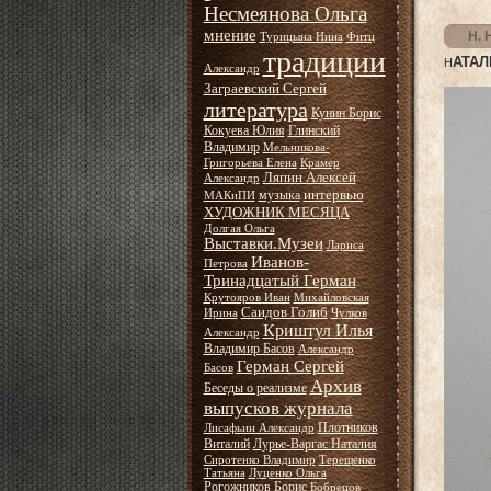
Несмеянова Ольга
мнение
Н. 
Турицына Нина
Фитц
традиции
АТАЛ
Н
Александр
Заграевский Сергей
литература
Кунин Борис
Кокуева Юлия
Глинский
Владимир
Мельникова-
Григорьева Елена
Крамер
Ляпин Алексей
Александр
интервью
музыка
МАКиПИ
ХУДОЖНИК МЕСЯЦА
Долгая Ольга
Выставки.Музеи
Лариса
Иванов-
Петрова
Тринадцатый Герман
Крутояров Иван
Михайловская
Саидов Голиб
Ирина
Чулков
Криштул Илья
Александр
Владимир Басов
Александр
Герман Сергей
Басов
Архив
Беседы о реализме
выпусков журнала
Плотников
Лисафьин Александр
Виталий
Лурье-Варгас Наталия
Сиротенко Владимир
Терещенко
Татьяна
Луценко Ольга
Рогожников Борис
Бобрецов