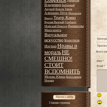
Дианов
Владимир
Бабицкий
Андрей
Власов Тихон
Алёшкин Пётр
Шаповалов
Театр.Кино
Виктор
Грибков-
Куклин Валерий
Ваняшова
Майский Виктор
Маргарита
Визуальное
Категор
искусство
Коротков
Нравы и
Ингвар
Просмо
НЕ
мораль
Всего к
СМЕШНО!
Имя *:
СТОИТ
Email *:
ВСПОМНИТЬ
Мориц Юнна
Верхоланцев
Михаил
Меню сайта
Главная страница