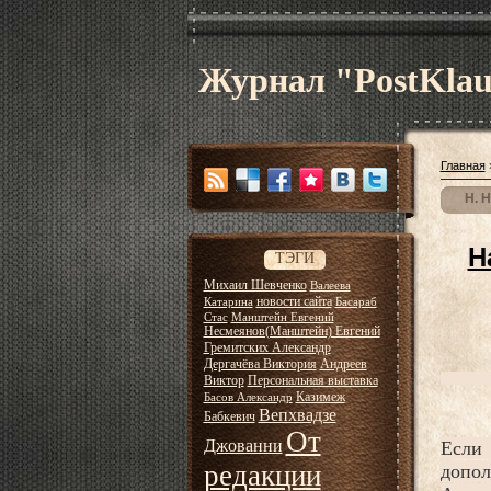
Журнал "PostKla
Главная
Н. 
Н
ТЭГИ
Михаил Шевченко
Валеева
новости сайта
Катарина
Басараб
Стас
Манштейн Евгений
Несмеянов(Манштейн) Евгений
Гремитских Александр
Дергачёва Виктория
Андреев
Виктор
Персональная выставка
Казимеж
Басов Александр
Вепхвадзе
Бабкевич
От
Джованни
Если
редакции
допо