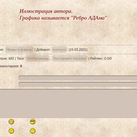
Иллюстрация автора.
Графика называется "Ребро АДАма"
ия
:
Нравы и мораль
|
Добавил
:
museyra
(24.03.2021)
тров
:
682
|
Теги
:
ЛитПремьера
,
Нестерович Наталья
|
Рейтинг
:
0.0
/
0
омментариев
:
0