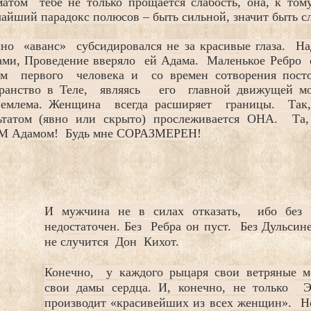
атом тебе не только прощается слабость, она, к тому
айший парадокс полюсов – быть сильной, значит быть с
но «аванс» субсидировался не за красивые глаза. Н
ами, Проведение вверяло ей Адама. Маленькое Ребро 
ем первого человека и со времен сотворения посто
транство в Теле, являясь его главной движущей 
иемлема. Женщина всегда расширяет границы. Та
ьтатом (явно или скрыто) прослеживается ОНА. Та, 
 Адамом! Будь мне СОРАЗМЕРЕН!
И мужчина не в силах отказать, ибо без
недостаточен. Без Ребра он пуст. Без Дульсин
не случится Дон Кихот.
Конечно, у каждого рыцаря свои ветряные 
свои дамы сердца. И, конечно, не только Э
производит «красивейших из всех женщин». Но