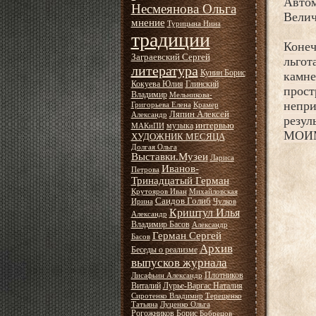
Автом
Несмеянова Ольга
Велич
мнение
Турицына Нина
традиции
Конеч
Заграевский Сергей
льгот
литература
Кунин Борис
камн
Кокуева Юлия
Глинский
прос
Владимир
Мельникова-
непр
Григорьева Елена
Крамер
Ляпин Алексей
Александр
резул
интервью
музыка
МАКиПИ
МОИМ
ХУДОЖНИК МЕСЯЦА
Долгая Ольга
Выставки.Музеи
Лариса
Иванов-
Петрова
Тринадцатый Герман
Крутояров Иван
Михайловская
Саидов Голиб
Ирина
Чулков
Криштул Илья
Александр
Владимир Басов
Александр
Герман Сергей
Басов
Архив
Беседы о реализме
выпусков журнала
Плотников
Лисафьин Александр
Виталий
Лурье-Варгас Наталия
Сиротенко Владимир
Терещенко
Татьяна
Луценко Ольга
Рогожников Борис
Бобрецов