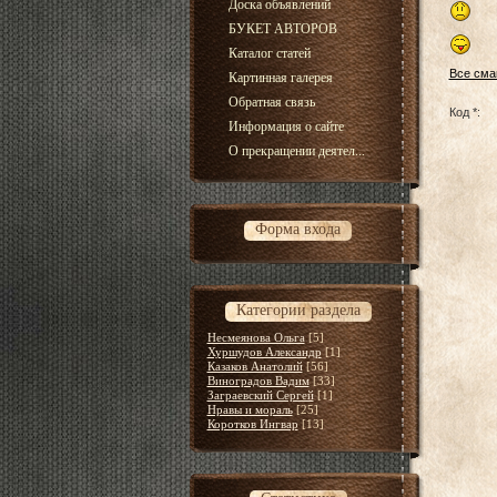
Доска объявлений
БУКЕТ АВТОРОВ
Каталог статей
Все сма
Картинная галерея
Обратная связь
Код *:
Информация о сайте
О прекращении деятел...
Форма входа
Категории раздела
Несмеянова Ольга
[5]
Хуршудов Александр
[1]
Казаков Анатолий
[56]
Виноградов Вадим
[33]
Заграевский Сергей
[1]
Нравы и мораль
[25]
Коротков Ингвар
[13]