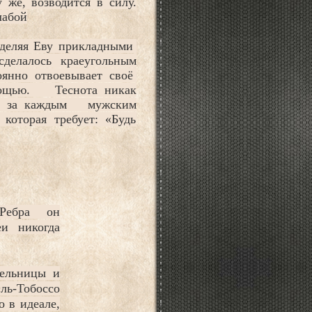
 же, возводится в силу.
лабой
аделяя Еву прикладными
сделалось краеугольным
янно отвоевывает своё
мощью. Теснота никак
к, за каждым мужским
которая требует: «Будь
 Ребра он
еи никогда
мельницы и
ль-Тобоссо
 в идеале,