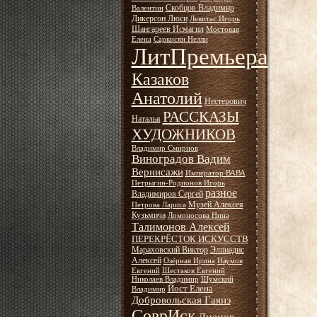
Скобцов Владимир
Валентин
Дикерсон Люси
Левитас Игорь
Шангареев Исмагил
Мостовая
Елена
Саркисян Нелли
ЛитПремьера
Казаков
Анатолий
Нестерович
РАССКАЗЫ
Наталья
ХУДОЖНИКОВ
Владимир Смирнов
Виноградов Вадим
Вернисажи
Император ВАВА
Петрыгин-Родионов Игорь
разное
Владимиров Сергей
Музей Алексея
Петрова Лариса
Кузьмича
Ломоносова Нина
Талимонов Алексей
ПЕРЕКРЁСТОК ИСКУССТВ
Мараховский Виктор
Элпиадис
Алексей
Озёрная Ирина
Наумов
Евгений
Шестаков Евгений
Николаев Владимир
Шумский
Йост Елена
Владимир
Добровольская Гаянэ
СоврИск