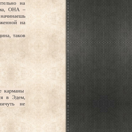
тельно на
ма, ОНА –
 начинаешь
женной на
ина, таков
е карманы
ся в Эдем,
ничуть не