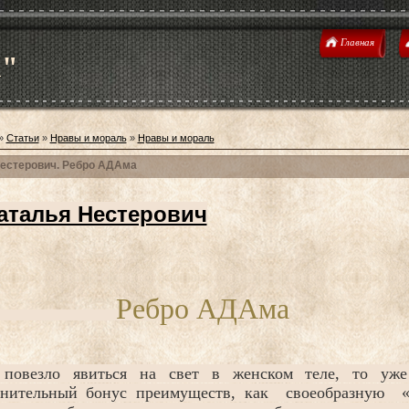
Главная
u"
»
Статьи
»
Нравы и мораль
»
Нравы и мораль
Нестерович. Ребро АДАма
аталья Нестерович
Ребро АДАма
 повезло явиться на свет в женском теле, то у
лнительный бонус преимуществ, как своеобразную 