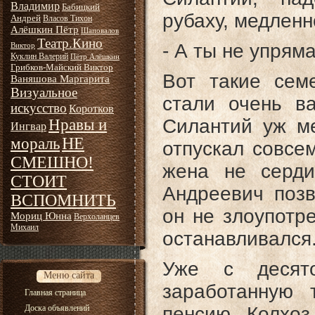
Владимир
Бабицкий
рубаху, медленн
Андрей
Власов Тихон
Алёшкин Пётр
Шаповалов
Театр.Кино
- А ты не упряма
Виктор
Куклин Валерий
Пётр Алёшкин
Грибков-Майский Виктор
Вот такие сем
Ваняшова Маргарита
Визуальное
стали очень в
искусство
Коротков
Силантий уж ме
Нравы и
Ингвар
НЕ
мораль
отпускал совсе
СМЕШНО!
жена не серди
СТОИТ
Андреевич позв
ВСПОМНИТЬ
он не злоупотре
Мориц Юнна
Верхоланцев
Михаил
останавливался
Уже с десят
Меню сайта
заработанную 
Главная страница
Доска объявлений
пенсию. Колхоз