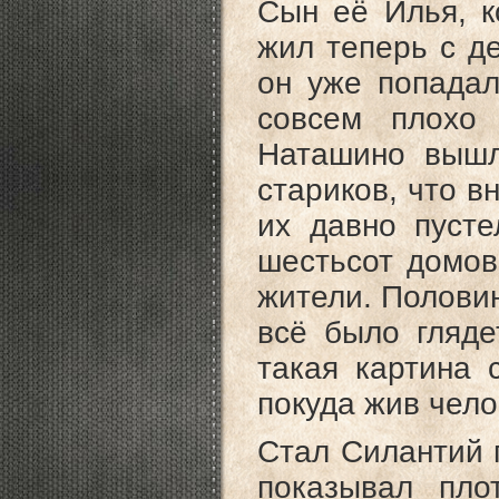
Сын её Илья, к
жил теперь с де
он уже попадал
совсем плохо 
Наташино вышл
стариков, что в
их давно пусте
шестьсот домов
жители. Половин
всё было гляде
такая картина 
покуда жив чело
Стал Силантий п
показывал пло