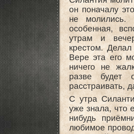
он поначалу это
не молились. 
особенная, вс
утрам и вече
крестом. Делал
Вере эта его м
ничего не жалк
разве будет 
расстраивать, д
С утра Силанти
уже знала, что е
нибудь приёмн
любимое провод