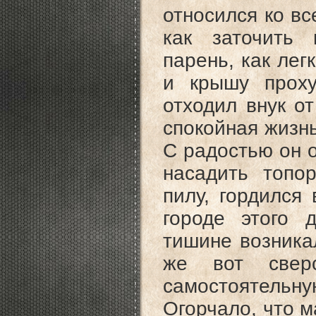
относился ко вс
как заточить 
парень, как лег
и крышу проху
отходил внук о
спокойная жизнь
С радостью он о
насадить топор
пилу, гордился 
городе этого 
тишине возника
же вот свер
самостоятель
Огорчало, что 