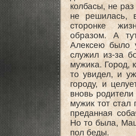
колбасы, не раз
не решилась, в
сторонке жи
образом. А ту
Алексею было 
служил из-за б
мужика. Город, 
то увидел, и у
городу, и целуе
вновь родители 
мужик тот стал 
преданная соба
Но то была, Маш
пол беды.