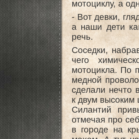
мотоциклу, а од
- Вот девки, гля
а наши дети ка
речь.
Соседки, набра
чего химичес
мотоцикла. По 
медной проволок
сделали нечто 
к двум высоким 
Силантий прив
отмечая про себ
в городе на кр