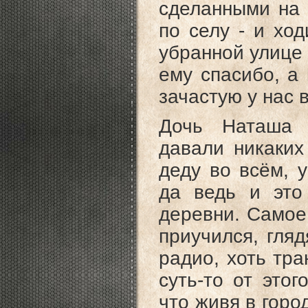
сделанными на 
по селу - и ход
убранной улице 
ему спасибо, а 
зачастую у нас 
Дочь Наташа 
давали никаких
деду во всём, 
да ведь и это
деревни. Самое
приучился, гля
радио, хоть тра
суть-то от этог
что живя в горо