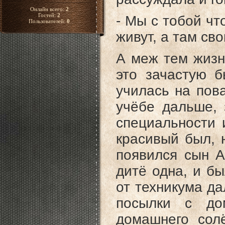
Онлайн всего:
2
Гостей:
2
- Мы с тобой чт
Пользователей:
0
живут, а там сво
А меж тем жизн
это зачастую б
училась на пов
учёбе дальше, 
специальности 
красивый был, 
появился сын А
дитё одна, и б
от техникума д
посылки с до
домашнего сол