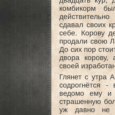
двадцать кур, 
комбикорм б
действительно
сдавал своих к
себе. Корову д
продали свою Л
До сих пор стоит
двора корову,
своей изработа
Глянет с утра 
содрогнётся -
ведомо ему и 
страшенную бол
уж давно не 