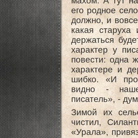
махом. А тут на
его родное село
должно, и вовсе
какая старуха 
держаться буде
характер у пис
повести: одна 
характере и де
шибко. «И про
видно - наше
писатель», - ду
Зимой их сель
чистил, Силант
«Урала», привя