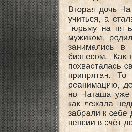
Вторая дочь Нат
учиться, а стал
тюрьму на пять
мужиком, роди
занимались в
бизнесом. Как
похвасталась с
припрятан. То
реанимацию, де
но Наташа уже 
как лежала нед
забрали к себе 
пенсии в счёт д