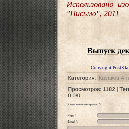
Использовано из
"Письмо", 2011
Выпуск дек
Copyright PostKlau 
Категория
:
Казаков Ан
Просмотров
:
1182
|
Тег
0.0
/
0
Всего комментариев
:
0
Имя *:
Email *: