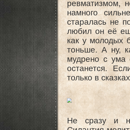
ревматизмом, н
намного сильн
старалась не по
любил он её ещ
как у молодых 
тоньше. А ну, к
мудрено с ума 
останется. Ес
только в сказка
Не сразу и н
Силантия молить