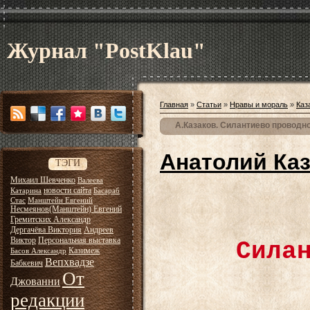
Журнал "PostKlau"
Главная
»
Статьи
»
Нравы и мораль
»
Каз
А.Казаков. Силантиево проводн
Анатолий Ка
ТЭГИ
Михаил Шевченко
Валеева
новости сайта
Катарина
Басараб
Стас
Манштейн Евгений
Несмеянов(Манштейн) Евгений
Гремитских Александр
Дергачёва Виктория
Андреев
Виктор
Персональная выставка
Силан
Казимеж
Басов Александр
Вепхвадзе
Бабкевич
От
Джованни
редакции