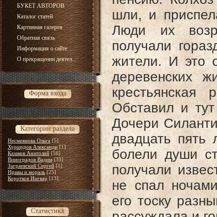
БУКЕТ АВТОРОВ
шли, и приспел
Каталог статей
Люди их возр
Картинная галерея
Обратная связь
получали гораз
Информация о сайте
жители. И это 
О прекращении деятел...
деревенских ж
крестьянская 
Форма входа
Обставил и тут
Дочери Силанти
Категории раздела
двадцать пять 
Несмеянова Ольга
[5]
Хуршудов Александр
[1]
болели души ст
Казаков Анатолий
[56]
Виноградов Вадим
[33]
получали извест
Заграевский Сергей
[1]
Нравы и мораль
[25]
Коротков Ингвар
[13]
не спал ночами
его тоску разн
Статистика
рассуждала и го