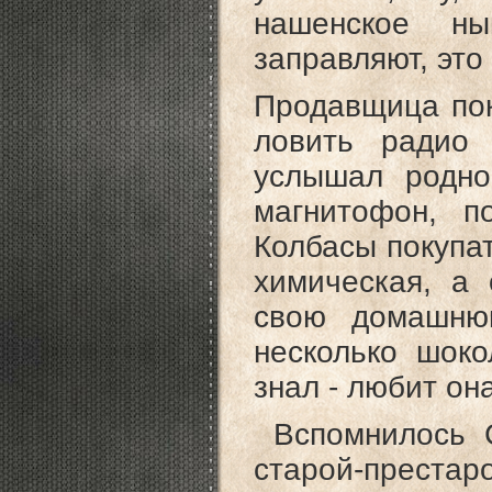
нашенское ны
заправляют, это
Продавщица пок
ловить радио 
услышал родно
магнитофон, п
Колбасы покупат
химическая, а 
свою домашню
несколько шоко
знал - любит она
Вспомнилось С
старой-прес