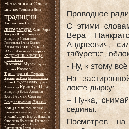
Несмеянова Ольга
мнение
Турицына Нина
Проводное ради
традиции
Заграевский Сергей
С этими слова
литература
Кунин Борис
Вера Панкрат
Кокуева Юлия
Глинский
Владимир
Мельникова-
Андреевич, си
Григорьева Елена
Крамер
Ляпин Алексей
Александр
интервью
музыка
табуретке, облок
МАКиПИ
ХУДОЖНИК МЕСЯЦА
Долгая Ольга
Выставки.Музеи
- Ну, к этому всё
Лариса
Иванов-
Петрова
Тринадцатый Герман
На застиранно
Крутояров Иван
Михайловская
Саидов Голиб
Ирина
Чулков
локте дырку:
Криштул Илья
Александр
Владимир Басов
Александр
Герман Сергей
Басов
– Ну-ка, снимай
Архив
Беседы о реализме
выпусков журнала
седины.
Плотников
Лисафьин Александр
Виталий
Лурье-Варгас Наталия
Посмотрев на
Сиротенко Владимир
Терещенко
Татьяна
Луценко Ольга
Рогожников Борис
Бобрецов