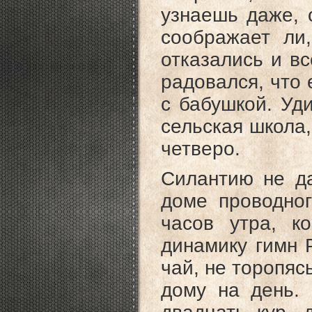
узнаешь даже, 
соображает ли,
отказались и в
радовался, что 
с бабушкой. Уд
сельская школа,
четверо.
Силантию не да
доме проводног
часов утра, к
динамику гимн 
чай, не торопяс
дому на день.