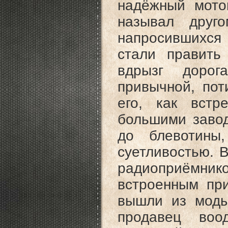
надёжный мото
называл друг
напросившихся 
стали править 
вдрызг доро
привычной, пот
его, как встр
большими завод
до блевотины
суетливостью. 
радиоприёмник
встроенным пр
вышли из моды
продавец воо