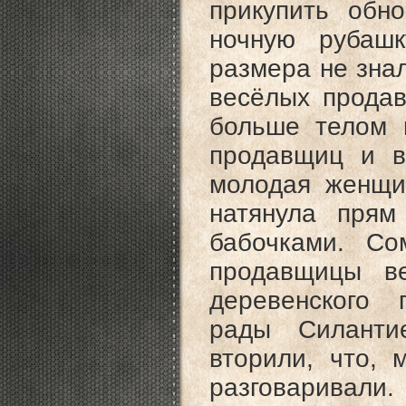
прикупить обн
ночную рубашк
размера не зна
весёлых продав
больше телом 
продавщиц и в
молодая женщин
натянула прям
бабочками. Со
продавщицы ве
деревенского 
рады Силанти
вторили, что, 
разговарива