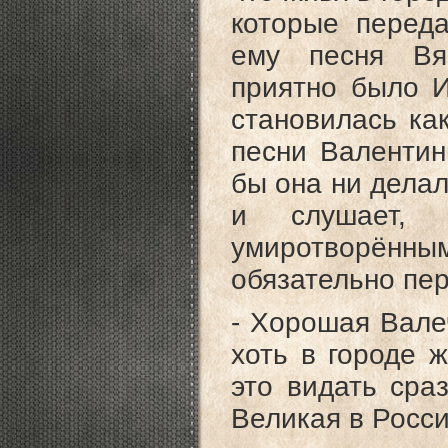
которые перед
ему песня Вя
приятно было И
становилась как
песни Валентин
бы она ни делал
и слушает, 
умиротворённым
обязательно пер
- Хорошая Вале
хоть в городе 
это видать сраз
Великая в Росси