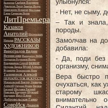
улыбнулся:
Скобцов Владимир
Валентин
Дикерсон Люси
Левитас Игорь
Шангареев Исмагил
- Нет, не сыму, 
Мостовая
Елена
Саркисян Нелли
ЛитПремьера
– Так и знала
Казаков
породы.
Анатолий
Нестерович
Замолчав на до
РАССКАЗЫ
Наталья
ХУДОЖНИКОВ
добавила:
Виноградов Вадим
Вернисажи
Император ВАВА
- Да, поди без
Петрыгин-Родионов Игорь
разное
Владимиров Сергей
организму, сним
Музей Алексея
Петрова Лариса
Кузьмича
Ломоносова Нина
Талимонов Алексей
Вера быстро п
ПЕРЕКРЁСТОК ИСКУССТВ
Мараховский Виктор
Элпиадис
очухаться, как 
Алексей
Озёрная Ирина
Наумов
Евгений
Шестаков Евгений
старому шка
Николаев Владимир
Шумский
Йост Елена
Владимир
внимательно о
Добровольская Гаянэ
СоврИск
Дианов
Силантий, на