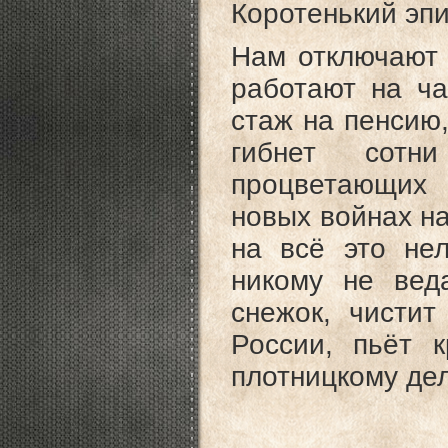
Коротенький эпи
Нам отключают 
работают на ча
стаж на пенсию,
гибнет сотн
процветающих 
новых войнах н
на всё это нел
никому не вед
снежок, чистит
России, пьёт 
плотницкому д