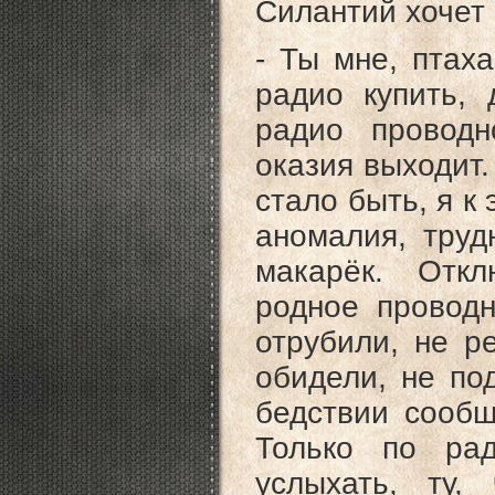
Силантий хочет 
- Ты мне, птаха
радио купить,
радио проводн
оказия выходит.
стало быть, я к 
аномалия, труд
макарёк. Отк
родное провод
отрубили, не р
обидели, не по
бедствии сообщи
Только по ра
услыхать, ту,