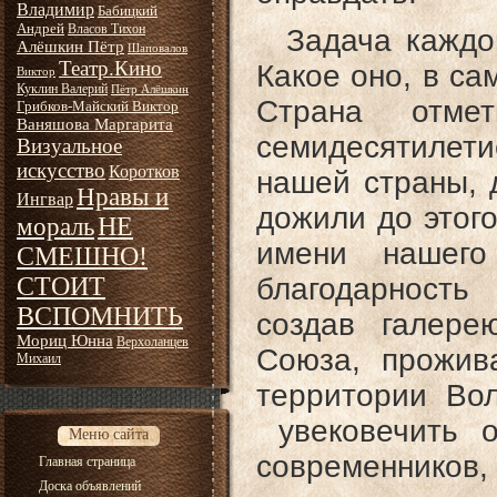
Владимир
Бабицкий
Андрей
Власов Тихон
Задача каждого
Алёшкин Пётр
Шаповалов
Театр.Кино
Какое оно, в са
Виктор
Куклин Валерий
Пётр Алёшкин
Страна отм
Грибков-Майский Виктор
Ваняшова Маргарита
cемидесятилети
Визуальное
искусство
Коротков
нашей страны, 
Нравы и
Ингвар
дожили до этог
НЕ
мораль
имени нашего
СМЕШНО!
СТОИТ
благодарность
ВСПОМНИТЬ
создав галере
Мориц Юнна
Верхоланцев
Союза, прожи
Михаил
территории Во
увековечить о
Меню сайта
современников,
Главная страница
Доска объявлений