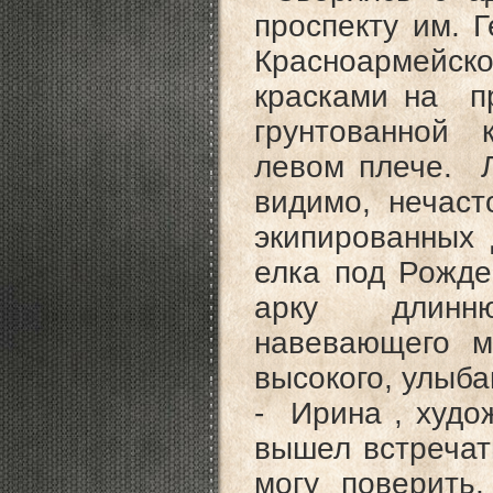
проспекту им. 
Красноармейск
красками на п
грунтованной 
левом плече. Л
видимо, нечаст
экипированных
елка под Рожд
арку длинню
навевающего м
высокого, улыб
- Ирина , худож
вышел встречать
могу поверить