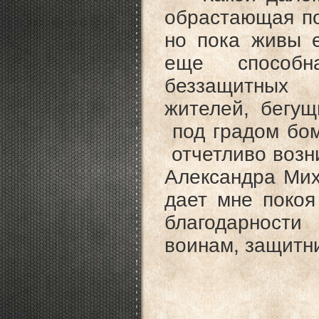
обрастающая по
но пока живы 
еще способн
беззащитных
жителей, бегу
под градом бом
отчетливо возн
Александра Мих
дает мне поко
благодарност
воинам, защитн