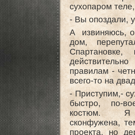
сухопаром теле,
- Вы опоздали, у
А извиняюсь, о
дом, перепу
Спартановке
действительн
правилам - чет
всего-то на два
- Приступим,- с
быстро, по-в
костюм. Я с
сконфужена, т
проекта, но д