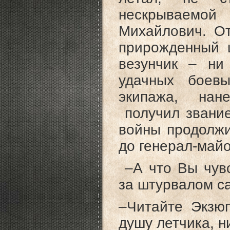
нескрываемо
Михайлович. От
прирожденный 
везунчик – ни
удачных боев
экипажа, нане
получил звание
войны продолжи
до генерал-майо
–А что Вы чувс
за штурвалом с
–Читайте Экзюп
душу летчика, н