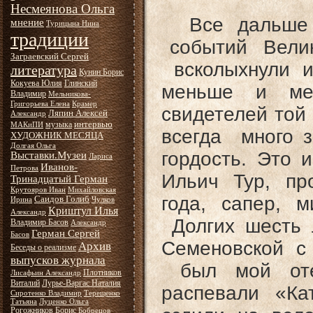
Несмеянова Ольга
Все дальше и
мнение
Турицына Нина
традиции
событий Велик
Заграевский Сергей
всколыхнули и
литература
Кунин Борис
Кокуева Юлия
Глинский
меньше и мен
Владимир
Мельникова-
Григорьева Елена
Крамер
свидетелей той
Ляпин Алексей
Александр
интервью
музыка
МАКиПИ
всегда много 
ХУДОЖНИК МЕСЯЦА
Долгая Ольга
гордость. Это
Выставки.Музеи
Лариса
Иванов-
Петрова
Ильич Тур, пр
Тринадцатый Герман
Крутояров Иван
Михайловская
года, сапер, 
Саидов Голиб
Ирина
Чулков
Криштул Илья
Александр
Долгих шесть 
Владимир Басов
Александр
Герман Сергей
Басов
Семеновской с
Архив
Беседы о реализме
выпусков журнала
был мой оте
Плотников
Лисафьин Александр
Виталий
Лурье-Варгас Наталия
распевали «Ка
Сиротенко Владимир
Терещенко
Татьяна
Луценко Ольга
Рогожников Борис
Бобрецов