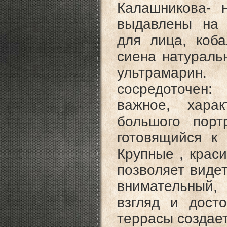
Калашникова- 
выдавлены на 
для лица, коба
сиена натураль
ультрамарин
сосредоточен
важное, хара
большого порт
готовящийся к
Крупные , крас
позволяет виде
внимательный,
взгляд и дост
террасы создае