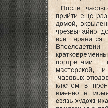
После часово
прийти еще раз 
домой, окрыле
чрезвычайно до
все нравитс
Впоследстви
кратковреме
портретами,
мастерской, 
часовых этюдов
ключом в прон
именно в мом
связь художника