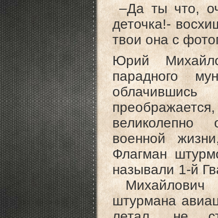
–Да ты что, оч
деточка!- восхи
твои она с фото
Юрий Михайло
парадного му
облачившись
преображается
великолепно
военной жизн
Флагман штурм
называли 1-й Гв
Михайлович ,
штурмана авиац
летал, не с