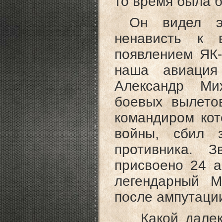
то время была 
Он видел эту
ненависть к 
появлением ЯК-
наша авиация
Александр Ми
боевых вылето
командиром кот
войны, сбил 
противника. 
присвоено 24 а
легендарный М
после ампутации
Какой далекой