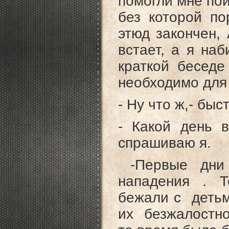
помогли мне пой
без которой по
этюд закончен,
встает, а я на
краткой беседе
необходимо для
- Ну что ж,- быс
- Какой день 
спрашиваю я.
-Первые дни 
нападения . Т
бежали с детьм
их безжалостно