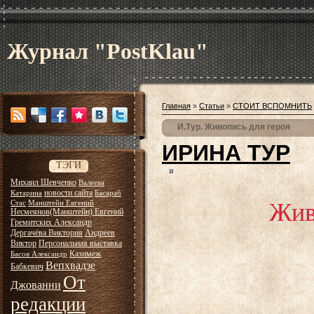
Журнал "PostKlau"
Главная
»
Статьи
»
СТОИТ ВСПОМНИТЬ
И.Тур. Живопись для героя
ИРИНА ТУР
ТЭГИ
Михаил Шевченко
Валеева
новости сайта
Катарина
Басараб
Живо
Стас
Манштейн Евгений
Несмеянов(Манштейн) Евгений
Гремитских Александр
Дергачёва Виктория
Андреев
Виктор
Персональная выставка
Казимеж
Басов Александр
Вепхвадзе
Бабкевич
О творче
От
Джованни
редакции