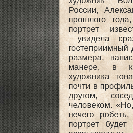
художник Вол
России, Алекса
прошлого года
портрет изве
увидела сра
гостеприимный 
размера, напи
манере, в ко
художника тон
почти в профил
другом, сос
человеком. «Но,
нечего робеть
портрет будет