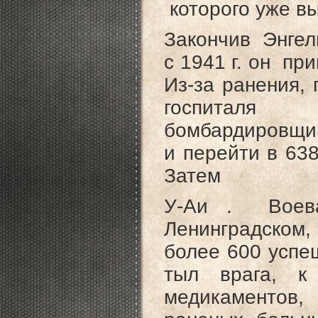
которого уже вы
Закончив Энгел
с 1941 г. он пр
Из-за ранения,
госпиталя 
бомбардировщик
и перейти в 63
Затем
У-Аи . Воева
Ленинградском
более 600 успе
тыл врага, к
медикаментов,