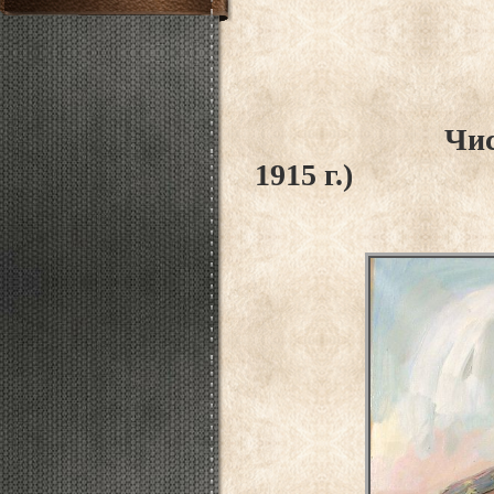
Числов Алек
1915 г.)