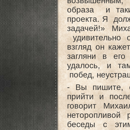
возвышенным, 
образа и так
проекта. Я дол
задачей!» Мих
удивительно о
взгляд он каже
загляни в его
удалось, и та
побед, неустра
- Вы пишите, 
прийти и после
говорит Миха
неторопливой 
беседы с эти