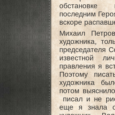
обстановке в
последним Геро
вскоре распавше
Михаил Петров
художника, тол
председателя С
известной ли
правления я вс
Поэтому писа
художника был
потом выяснил
писал и не рис
еще я знала 