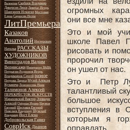
ездили на ве
Скобцов Владимир
Валентин
Дикерсон Люси
огромных карас
Левитас Игорь
Шангареев Исмагил
Мостовая
Елена
Саркисян Нелли
они все мне ка
ЛитПремьера
Это и мой учи
Казаков
Анатолий
школе Павел П
Нестерович
РАССКАЗЫ
рисовать и помо
Наталья
ХУДОЖНИКОВ
пророчил творч
Виноградов Вадим
Вернисажи
он ушел от нас.
Император ВАВА
Петрыгин-Родионов Игорь
разное
Владимиров Сергей
Это и Петр Лу
Музей Алексея
Петрова Лариса
Кузьмича
Ломоносова Нина
талантливый ску
Талимонов Алексей
ПЕРЕКРЁСТОК ИСКУССТВ
большое иску
Мараховский Виктор
Элпиадис
Алексей
Озёрная Ирина
Наумов
вступления в 
Евгений
Шестаков Евгений
Николаев Владимир
Шумский
Йост Елена
Владимир
которым я го
Добровольская Гаянэ
СоврИск
оправдать.
Дианов