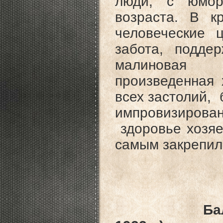
люди, с юмор
возраста. В к
человеческие 
забота, подде
малиновая н
произведенная 
всех застолий,
импровизиров
здоровье хозяе
самым закрепила
Балабин Ю