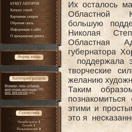
Их осталось ма
БУКЕТ АВТОРОВ
Каталог статей
Областной К
Картинная галерея
большую подде
Обратная связь
Информация о сайте
Николая Сте
О прекращении деятел...
Областная А
губернатора Х
Форма входа
поддержала эт
творческие си
желанию художн
Категории раздела
Времена, даты, события,
Таким образо
мемуарные материалы
[56]
ВНЕ ВРЕМЕНИ
[85]
познакомиться
этими и просты
Статистика
это я несказанн
Онлайн всего:
1
Гостей:
1
Пользователей:
0