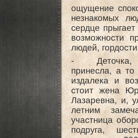
ощущение спок
незнакомых лю
сердце прыгает 
возможности пр
людей, гордости
- Деточка, я
принесла, а то
издалека и во
стоит жена Юр
Лазаревна, и, у
летним замеч
участница обор
подруга, шес