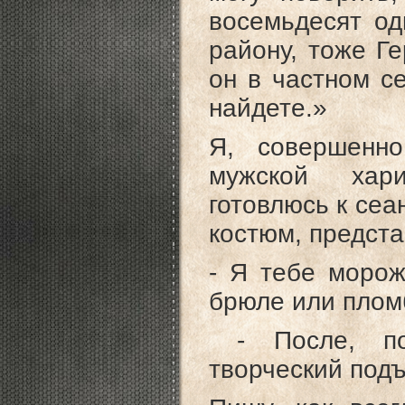
восемьдесят од
району, тоже Ге
он в частном се
найдете.»
Я, совершенно
мужской хари
готовлюсь к сеа
костюм, предста
- Я тебе морож
брюле или плом
- После, пос
творческий под