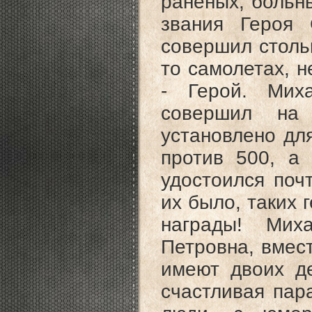
раненых, больны
звания Героя
совершил стольк
то самолетах, не
- Герой. Мих
совершил на
установлено для
против 500, а
удостоился почт
их было, таких 
награды! Мих
Петровна, вмест
имеют двоих де
счастливая пар