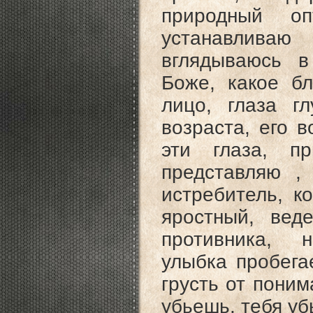
природный о
устанавливаю
вглядываюсь в
Боже, какое бл
лицо, глаза г
возраста, его в
эти глаза, п
представляю ,
истребитель, к
яростный, вед
противника, н
улыбка пробега
грусть от поним
убьешь, тебя уб