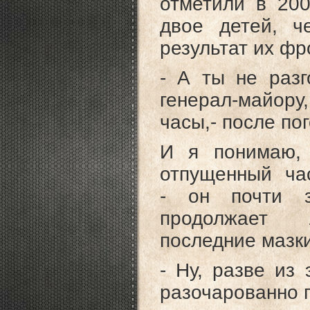
отметили в 200
двое детей, ч
результат их фр
- А ты не разг
генерал-майору
часы,- после по
И я понимаю,
отпущенный час
- он почти з
продолжает л
последние мазки
- Ну, разве из 
разочарованно 