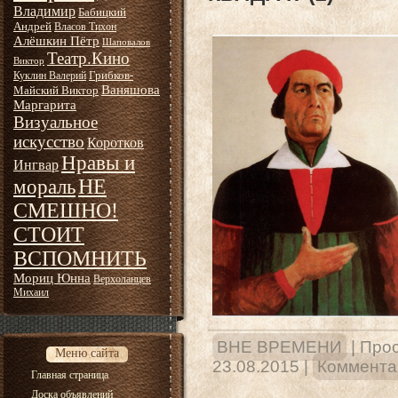
Владимир
Бабицкий
Андрей
Власов Тихон
Алёшкин Пётр
Шаповалов
Театр.Кино
Виктор
Грибков-
Куклин Валерий
Ваняшова
Майский Виктор
Маргарита
Визуальное
искусство
Коротков
Нравы и
Ингвар
НЕ
мораль
СМЕШНО!
СТОИТ
ВСПОМНИТЬ
Мориц Юнна
Верхоланцев
Михаил
ВНЕ ВРЕМЕНИ
|
Прос
Меню сайта
23.08.2015
|
Комментар
Главная страница
Доска объявлений