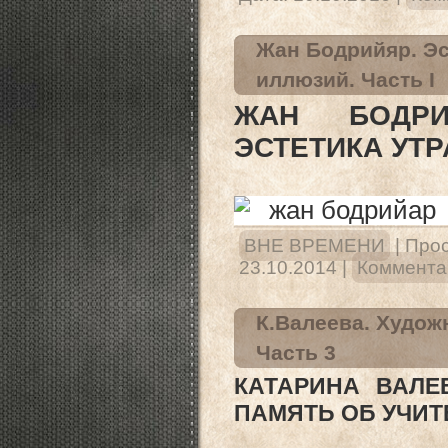
Жан Бодрийяр. Эс
иллюзий. Часть I
ЖАН БОДРИ
ЭСТЕТИКА УТР
ВНЕ ВРЕМЕНИ
|
Прос
23.10.2014
|
Комментар
К.Валеева. Художн
Часть 3
КАТАРИНА ВАЛЕЕ
ПАМЯТЬ ОБ УЧИТЕ