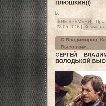
ПЛЮШКИН(I)
ВНЕ ВРЕМЕНИ
|
Прос
23.05.2015
|
Комментар
С.Владимиров. Ка
Высоцким...
СЕРГЕЙ ВЛАД
ВОЛОДЬКОЙ ВЫСО