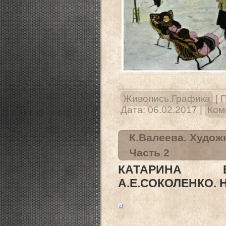
Живопись.Графика
|
П
Дата:
06.02.2017
|
Ком
К.Валеева. Художн
Часть 2
КАТАРИНА ВА
А.Е.СОКОЛЕНКО. 