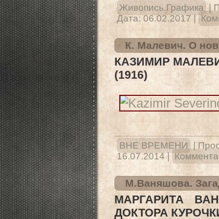
Живопись.Графика
|
П
Дата:
06.02.2017
|
Ком
К. Малевич. О но
КАЗИМИР МАЛЕВ
(1916)
ВНЕ ВРЕМЕНИ
|
Прос
16.07.2014
|
Комментар
М.Ваняшова. Загад
МАРГАРИТА ВА
ДОКТОРА КУРОЧКИ