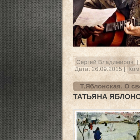
Сергей Владимиров
|
Дата:
26.09.2015
|
Ком
Т.Яблонская. О св
ТАТЬЯНА ЯБЛОНСК