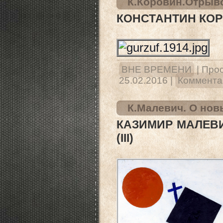
К.Коровин.Отрыво
КОНСТАНТИН КОР
ВНЕ ВРЕМЕНИ
|
Прос
25.02.2016
|
Комментар
К.Малевич. О новы
КАЗИМИР МАЛЕВИ
(III)