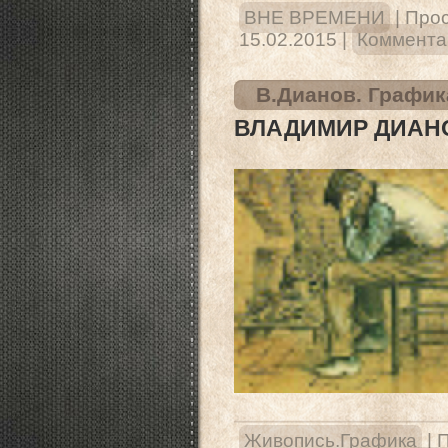
ВНЕ ВРЕМЕНИ
|
Прос
15.02.2015
|
Комментар
В.Дианов. График
ВЛАДИМИР ДИАНО
Живопись.Графика
|
П