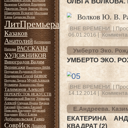
ОЛЬГА ВОЛКОВА.
Рогожников Борис
Бобрецов
Скобцов Владимир
Валентин
Дикерсон Люси
Левитас Игорь
Шангареев Исмагил
Мостовая
Елена
Саркисян Нелли
ЛитПремьера
ВНЕ ВРЕМЕНИ
|
Прос
Казаков
06.01.2016
|
Комментар
Анатолий
Нестерович
РАССКАЗЫ
Наталья
Умберто Эко. Рож
ХУДОЖНИКОВ
УМБЕРТО ЭКО. Р
Виноградов Вадим
Вернисажи
Император ВАВА
Петрыгин-Родионов Игорь
разное
Владимиров Сергей
Музей Алексея
Петрова Лариса
Кузьмича
Ломоносова Нина
ВНЕ ВРЕМЕНИ
|
Прос
Талимонов Алексей
14.12.2014
|
Комментар
ПЕРЕКРЁСТОК ИСКУССТВ
Мараховский Виктор
Элпиадис
Алексей
Озёрная Ирина
Наумов
Евгений
Шестаков Евгений
Е.Андреева. Кази
Николаев Владимир
Шумский
Йост Елена
Владимир
ЕКАТЕРИНА АНД
Добровольская Гаянэ
СоврИск
КВАДРАТ (2)
Дианов