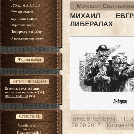
Михаил Салтыков
БУКЕТ АВТОРОВ
Каталог статей
МИХАИЛ ЕВГ
Картинная галерея
ЛИБЕРАЛАХ
Обратная связь
Информация о сайте
О прекращении деятел...
Форма входа
Категории раздела
Времена, даты, события,
мемуарные материалы
[56]
ВНЕ ВРЕМЕНИ
[85]
Статистика
ВНЕ ВРЕМЕНИ
|
Прос
09.09.2017
|
Комментар
Онлайн всего:
1
Гостей:
1
Пользователей:
0