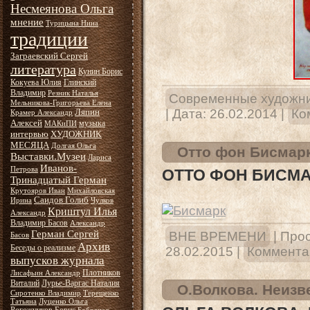
Несмеянова Ольга
мнение
Турицына Нина
традиции
Заграевский Сергей
литература
Кунин Борис
Кокуева Юлия
Глинский
Владимир
Резник Наталья
Современные художн
Мельникова-Григорьева Елена
|
Дата:
26.02.2014
|
Ко
Ляпин
Крамер Александр
Алексей
музыка
МАКиПИ
интервью
ХУДОЖНИК
МЕСЯЦА
Долгая Ольга
Отто фон Бисмарк
Выставки.Музеи
Лариса
Иванов-
Петрова
ОТТО ФОН БИСМАР
Тринадцатый Герман
Крутояров Иван
Михайловская
Саидов Голиб
Ирина
Чулков
Криштул Илья
Александр
Владимир Басов
Александр
Герман Сергей
ВНЕ ВРЕМЕНИ
|
Прос
Басов
Архив
Беседы о реализме
28.02.2015
|
Комментар
выпусков журнала
Плотников
Лисафьин Александр
Виталий
Лурье-Варгас Наталия
О.Волкова. Неизв
Сиротенко Владимир
Терещенко
Татьяна
Луценко Ольга