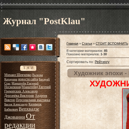
Журнал "PostKlau"
Главная
»
Статьи
»
СТОИТ ВСПОМНИТЬ
В категории материалов
:
85
Показано материалов
:
1-30
Сортировать по
:
Рейтингу
ТЭГИ
Художник эпохи -
Михаил Шевченко
Валеева
новости сайта
Катарина
Басараб
ХУДОЖНИ
Стас
Манштейн Евгений
Несмеянов(Манштейн) Евгений
Гремитских Александр
Дергачёва Виктория
Андреев
Виктор
Персональная выставка
Казимеж
Басов Александр
Вепхвадзе
Бабкевич
От
Джованни
редакции