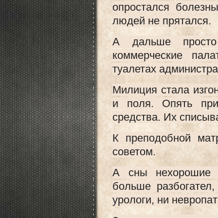
опростался болезны
людей не прятался.
А дальше просто
коммерческие пал
туалетах администра
Милиция стала изго
и поля. Опять пр
средства. Их списыва
К преподобной мат
советом.
А сны нехорошие 
больше разбогател,
урологи, ни невропат