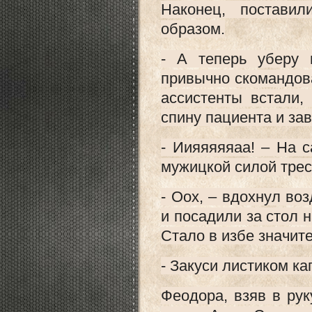
Наконец, постави
образом.
- А теперь уберу 
привычно скомандов
ассистенты встали,
спину пациента и за
- Иияяяяяаа! – На 
мужицкой силой трес
- Оох, – вдохнул во
и посадили за стол 
Стало в избе значит
- Закуси листиком ка
Феодора, взяв в ру