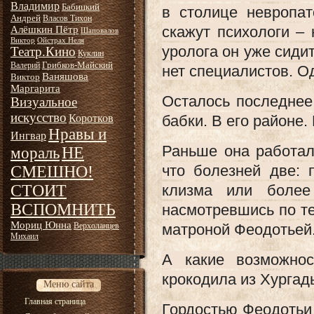
Владимир
Бабицкий
в столице невропат
Андрей
Власов Тихон
скажут психологи – 
Алёшкин Пётр
Шаповалов
Виктор
Ойстрах Неля
уролога он уже сидит
Театр.Кино
Куклин
Грибков-Майский
Валерий
нет специалистов. О
Ваняшова
Виктор
Маргарита
Осталось последнее
Визуальное
искусство
Коротков
бабки. В его районе
Нравы и
Ингвар
Раньше она работал
НЕ
мораль
что болезней две: 
СМЕШНО!
СТОИТ
клизма или более
ВСПОМНИТЬ
насмотревшись по те
Мориц Юнна
Верхоланцев
матроной Феодотьей.
Михаил
А какие возможнос
крокодила из Хургад
Меню сайта
Главная страница
Гордостью Феодотьи 