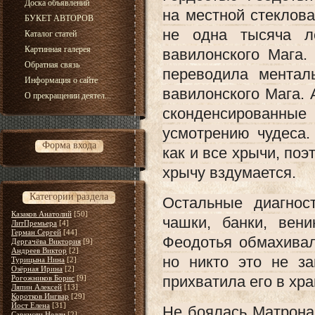
Доска объявлений
на местной стеклова
БУКЕТ АВТОРОВ
не одна тысяча л
Каталог статей
Картинная галерея
вавилонского Мага.
Обратная связь
переводила ментал
Информация о сайте
вавилонского Мага. 
О прекращении деятел...
сконденсированные
усмотрению чудеса.
Форма входа
как и все хрычи, поэ
хрычу вздумается.
Категории раздела
Остальные диагнос
Казаков Анатолий
[50]
чашки, банки, вен
ЛитПремьера
[4]
Герман Сергей
[44]
Феодотья обмахивал
Дергачёва Виктория
[9]
Андреев Виктор
[2]
но никто это не з
Турицына Нина
[2]
Озёрная Ирина
[2]
прихватила его в хр
Рогожников Борис
[9]
Ляпин Алексей
[13]
Коротков Ингвар
[29]
Йост Елена
[31]
Не боялась Матрона 
Саркисян Нелли
[2]