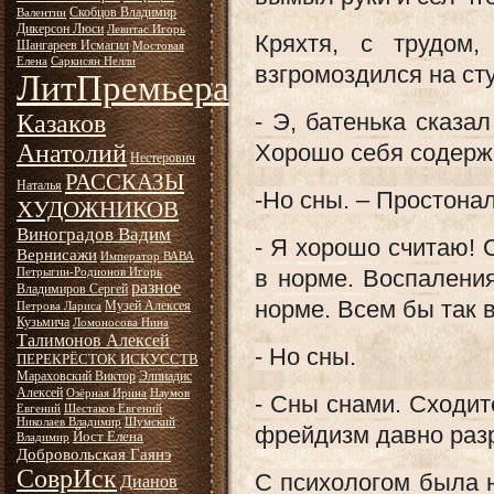
Скобцов Владимир
Валентин
Дикерсон Люси
Левитас Игорь
Кряхтя, с трудом
Шангареев Исмагил
Мостовая
Елена
Саркисян Нелли
взгромоздился на ст
ЛитПремьера
- Э, батенька сказа
Казаков
Анатолий
Хорошо себя содерж
Нестерович
РАССКАЗЫ
Наталья
-Но сны. – Простонал
ХУДОЖНИКОВ
Виноградов Вадим
- Я хорошо считаю! 
Вернисажи
Император ВАВА
в норме. Воспаления
Петрыгин-Родионов Игорь
разное
Владимиров Сергей
норме. Всем бы так 
Музей Алексея
Петрова Лариса
Кузьмича
Ломоносова Нина
Талимонов Алексей
- Но сны.
ПЕРЕКРЁСТОК ИСКУССТВ
Мараховский Виктор
Элпиадис
Алексей
Озёрная Ирина
Наумов
- Сны снами. Сходит
Евгений
Шестаков Евгений
Николаев Владимир
Шумский
фрейдизм давно раз
Йост Елена
Владимир
Добровольская Гаянэ
СоврИск
С психологом была 
Дианов