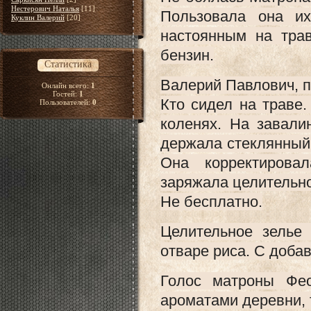
Нестерович Наталья
[11]
Пользовала она их
Куклин Валерий
[20]
настоянным на тра
бензин.
Статистика
Валерий Павлович, п
Онлайн всего:
1
Гостей:
1
Кто сидел на траве.
Пользователей:
0
коленях. На завали
держала стеклянный
Она корректирова
заряжала целительно
Не бесплатно.
Целительное зелье
отваре риса. С добав
Голос матроны Фео
ароматами деревни, т