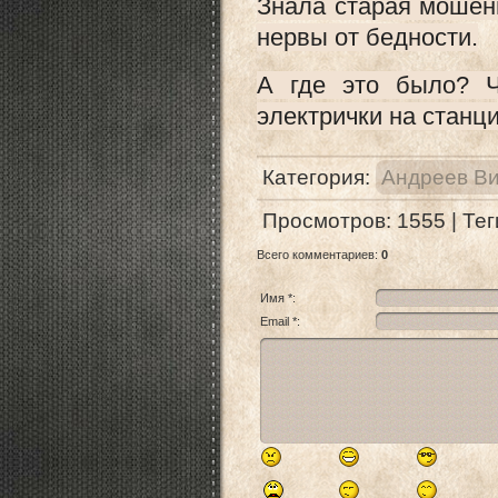
Знала старая мошенн
нервы от бедности.
А где это было? Ч
электрички на станц
Категория
:
Андреев Ви
Просмотров
:
1555
|
Тег
Всего комментариев
:
0
Имя *:
Email *: