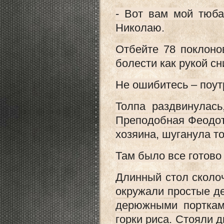
- Вот вам мой тюба
Николаю.
Отбейте 78 поклоно
болести как рукой сн
Не ошибитесь – поутр
Толпа раздвинулась
Преподобная Феодот
хозяина, шуганула то
Там было все готово 
Длинный стол сколоч
окружали простые д
дерюжными порткам
горки риса. Стояли 