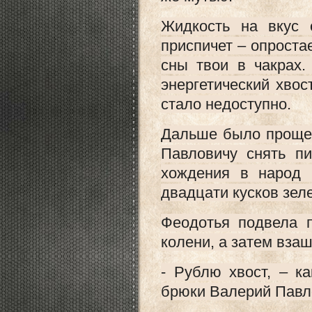
Жидкость на вкус 
приспичет – опроста
сны твои в чакрах
энергетический хво
стало недоступно.
Дальше было проще,
Павловичу снять пи
хождения в народ 
двадцати кусков зел
Феодотья подвела п
колени, а затем взаш
- Рублю хвост, – к
брюки Валерий Павло