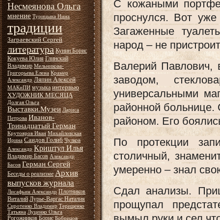
С кожаными портфе
Несмеянова Ольга
проснулся. Вот уже
мнение
Турицына Нина
традиции
Загаженные туалет
Заграевский Сергей
народ – не пристроит
литература
Кунин Борис
Кокуева Юлия
Глинский
Валерий Павлович, 
Владимир
Мельникова-
Григорьева Елена
Крамер
заводом, стеклов
Ляпин Алексей
Александр
интервью
музыка
МАКиПИ
универсальными маг
ХУДОЖНИК МЕСЯЦА
Долгая Ольга
районной больнице. 
Выставки.Музеи
Лариса
Иванов-
районом. Его боялись
Петрова
Тринадцатый Герман
Крутояров Иван
Михайловская
Саидов Голиб
По протекции зап
Ирина
Чулков
Криштул Илья
Александр
столичный, знаменит
Владимир Басов
Александр
Герман Сергей
Басов
умеренно – знал сво
Архив
Беседы о реализме
выпусков журнала
Сдал анализы. При
Плотников
Лисафьин Александр
Виталий
Лурье-Варгас Наталия
прощупал предстат
Сиротенко Владимир
Терещенко
Татьяна
Луценко Ольга
вымыл руки и сел что
Рогожников Борис
Бобрецов