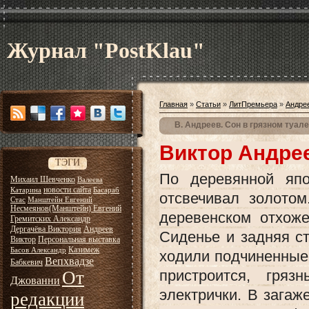
Журнал "PostKlau"
Главная
»
Статьи
»
ЛитПремьера
»
Андре
В. Андреев. Сон в грязном туал
Виктор Андрее
ТЭГИ
По деревянной япо
Михаил Шевченко
Валеева
новости сайта
Катарина
Басараб
отсвечивал золото
Стас
Манштейн Евгений
Несмеянов(Манштейн) Евгений
деревенском отхоже
Гремитских Александр
Дергачёва Виктория
Андреев
Сиденье и задняя с
Виктор
Персональная выставка
Казимеж
Басов Александр
ходили подчиненные
Вепхвадзе
Бабкевич
пристроится, гря
От
Джованни
электрички. В загаж
редакции