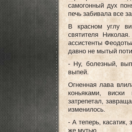
самогонный дух по
печь забивала все з
В красном углу ви
святителя Николая.
ассистенты Феодоть
давно не мытый поти
- Ну, болезный, вы
выпей.
Огненная лава влил
коньяками, виски
затрепетал, завраща
изменилось.
- А теперь, касатик,
же мутью.