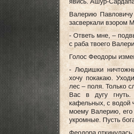
явись. Ашур-Сардапа
Валерию Павловичу 
засверкали взором М
- Ответь мне, – под
с раба твоего Валери
Голос Феодоры изме
- Людишки ничтожны
хочу покакаю. Уход
лес – поля. Только 
Вас в дугу гнуть
кафельных, с водой ч
моему Валерию, его 
укромные. Пусть бога
Феодора откинулась.