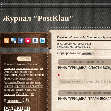
Журнал "PostKlau"
Главная
»
Статьи
»
ЛитПремьера
» Туриц
В категории материалов
:
2
Показано материалов
:
1-2
Сортировать по
:
Рейтингу
ТЭГИ
Н. Турицына. Спасти вождя
Михаил Шевченко
Валеева
НИНА ТУРИЦЫНА. СПАСТИ ВОЖ
новости сайта
Катарина
Басараб
Стас
Манштейн Евгений
Несмеянов(Манштейн) Евгений
Гремитских Александр
Турицына Нина
|
Просмотров:
2334
|
Д
Дергачёва Виктория
Андреев
Виктор
Персональная выставка
Казимеж
Басов Александр
Н.Турицына. Трагическая актри
Вепхвадзе
Бабкевич
От
НИНА ТУРИЦЫНА. ТРАГИЧЕСКА
Джованни
редакции