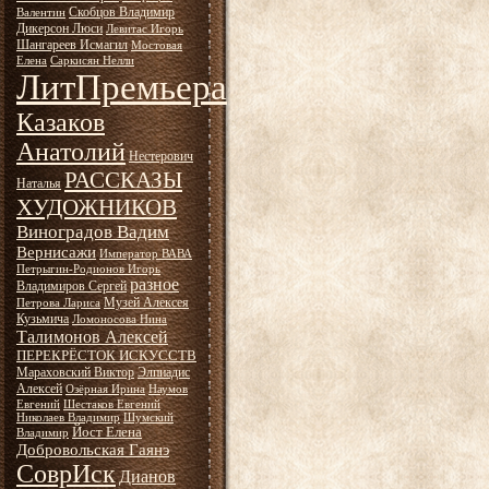
Скобцов Владимир
Валентин
Дикерсон Люси
Левитас Игорь
Шангареев Исмагил
Мостовая
Елена
Саркисян Нелли
ЛитПремьера
Казаков
Анатолий
Нестерович
РАССКАЗЫ
Наталья
ХУДОЖНИКОВ
Виноградов Вадим
Вернисажи
Император ВАВА
Петрыгин-Родионов Игорь
разное
Владимиров Сергей
Музей Алексея
Петрова Лариса
Кузьмича
Ломоносова Нина
Талимонов Алексей
ПЕРЕКРЁСТОК ИСКУССТВ
Мараховский Виктор
Элпиадис
Алексей
Озёрная Ирина
Наумов
Евгений
Шестаков Евгений
Николаев Владимир
Шумский
Йост Елена
Владимир
Добровольская Гаянэ
СоврИск
Дианов