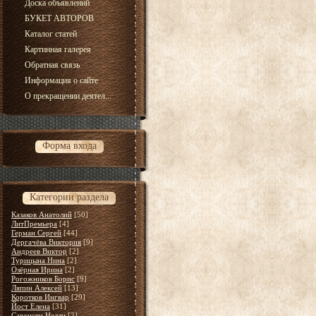
Доска объявлений
БУКЕТ АВТОРОВ
Каталог статей
Картинная галерея
Обратная связь
Информация о сайте
О прекращении деятел...
Форма входа
Категории раздела
Казаков Анатолий
[50]
ЛитПремьера
[4]
Герман Сергей
[44]
Дергачёва Виктория
[9]
Андреев Виктор
[2]
Турицына Нина
[2]
Озёрная Ирина
[2]
Рогожников Борис
[9]
Ляпин Алексей
[13]
Коротков Ингвар
[29]
Йост Елена
[31]
Саркисян Нелли
[2]