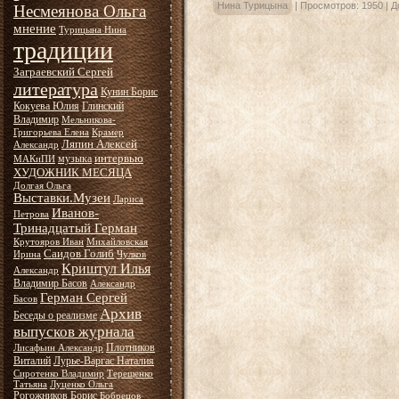
Нина Турицына
|
Просмотров:
1950
|
Д
Несмеянова Ольга
мнение
Турицына Нина
традиции
Заграевский Сергей
литература
Кунин Борис
Кокуева Юлия
Глинский
Владимир
Мельникова-
Григорьева Елена
Крамер
Ляпин Алексей
Александр
интервью
музыка
МАКиПИ
ХУДОЖНИК МЕСЯЦА
Долгая Ольга
Выставки.Музеи
Лариса
Иванов-
Петрова
Тринадцатый Герман
Крутояров Иван
Михайловская
Саидов Голиб
Ирина
Чулков
Криштул Илья
Александр
Владимир Басов
Александр
Герман Сергей
Басов
Архив
Беседы о реализме
выпусков журнала
Плотников
Лисафьин Александр
Виталий
Лурье-Варгас Наталия
Сиротенко Владимир
Терещенко
Татьяна
Луценко Ольга
Рогожников Борис
Бобрецов