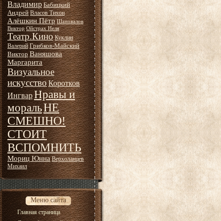
Владимир
Бабицкий
Андрей
Власов Тихон
Алёшкин Пётр
Шаповалов
Виктор
Ойстрах Неля
Театр.Кино
Куклин
Грибков-Майский
Валерий
Ваняшова
Виктор
Маргарита
Визуальное
искусство
Коротков
Нравы и
Ингвар
НЕ
мораль
СМЕШНО!
СТОИТ
ВСПОМНИТЬ
Мориц Юнна
Верхоланцев
Михаил
Меню сайта
Главная страница