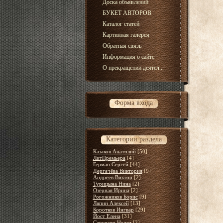
Доска объявлений
БУКЕТ АВТОРОВ
Каталог статей
Картинная галерея
Обратная связь
Информация о сайте
О прекращении деятел...
Форма входа
Категории раздела
Казаков Анатолий
[50]
ЛитПремьера
[4]
Герман Сергей
[44]
Дергачёва Виктория
[9]
Андреев Виктор
[2]
Турицына Нина
[2]
Озёрная Ирина
[2]
Рогожников Борис
[9]
Ляпин Алексей
[13]
Коротков Ингвар
[29]
Йост Елена
[31]
Саркисян Нелли
[2]