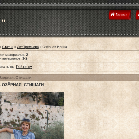
Главная
u"
»
Статьи
»
ЛитПремьера
» Озёрная Ирина
рии материалов
:
2
о материалов
:
1-2
вать по
:
Рейтингу
Озёрная. Стишаги
 ОЗЁРНАЯ. СТИШАГИ