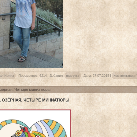
ая Ирина
|
Просмотров:
6214
|
Добавил:
museyra
|
Дата:
27.07.2015
|
Комментарии (
зёрная. Четыре миниатюры
А ОЗЁРНАЯ. ЧЕТЫРЕ МИНИАТЮРЫ