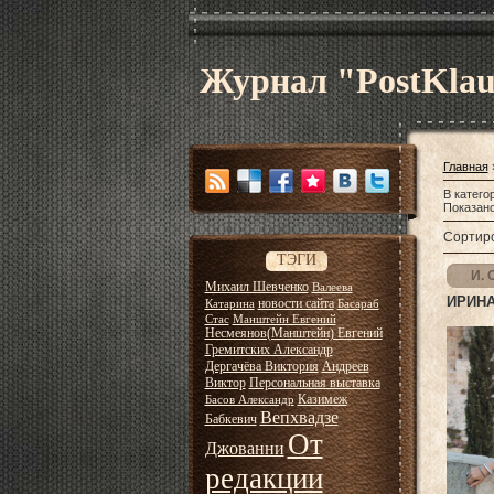
Журнал "PostKla
Главная
В катего
Показан
Сортиро
ТЭГИ
И. 
Михаил Шевченко
Валеева
ИРИНА
новости сайта
Катарина
Басараб
Стас
Манштейн Евгений
Несмеянов(Манштейн) Евгений
Гремитских Александр
Дергачёва Виктория
Андреев
Виктор
Персональная выставка
Казимеж
Басов Александр
Вепхвадзе
Бабкевич
От
Джованни
редакции