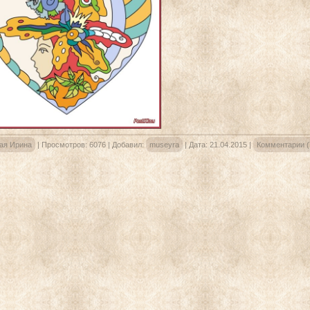
ая Ирина
|
Просмотров:
6076
|
Добавил:
museyra
|
Дата:
21.04.2015
|
Комментарии (