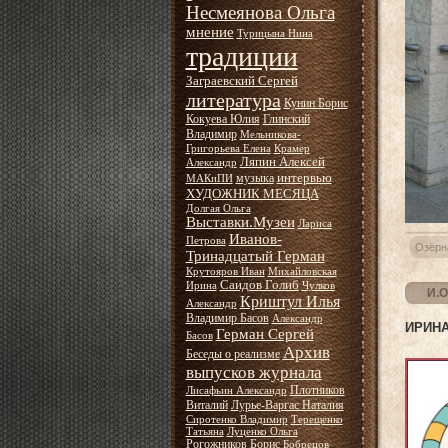
Несмеянова Ольга
мнение
Турицына Нина
традиции
Заграевский Сергей
литература
Кунин Борис
Кокуева Юлия
Глинский
Владимир
Мельникова-
Григорьева Елена
Крамер
Ляпин Алексей
Александр
интервью
музыка
МАКиПИ
ХУДОЖНИК МЕСЯЦА
Долгая Ольга
Выставки.Музеи
Лариса
Иванов-
Петрова
Озёрн
Тринадцатый Герман
Крутояров Иван
Михайловская
Саидов Голиб
Ирина
Чулков
И.О
Криштул Илья
Александр
Владимир Басов
Александр
ИРИН
Герман Сергей
Басов
Архив
Беседы о реализме
выпусков журнала
Плотников
Лисафьин Александр
Виталий
Лурье-Варгас Наталия
Сиротенко Владимир
Терещенко
Татьяна
Луценко Ольга
Рогожников Борис
Бобрецов