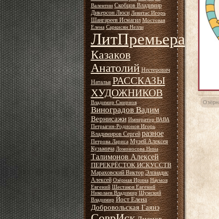
Скобцов Владимир
Валентин
Дикерсон Люси
Левитас Игорь
Шангареев Исмагил
Мостовая
Елена
Саркисян Нелли
ЛитПремьера
Казаков
Анатолий
Нестерович
РАССКАЗЫ
Наталья
ХУДОЖНИКОВ
Озёрн
Владимир Смирнов
Виноградов Вадим
Вернисажи
Император ВАВА
Петрыгин-Родионов Игорь
разное
Владимиров Сергей
Музей Алексея
Петрова Лариса
Кузьмича
Ломоносова Нина
Талимонов Алексей
ПЕРЕКРЁСТОК ИСКУССТВ
Мараховский Виктор
Элпиадис
Алексей
Озёрная Ирина
Наумов
Евгений
Шестаков Евгений
Николаев Владимир
Шумский
Йост Елена
Владимир
Добровольская Гаянэ
СоврИск