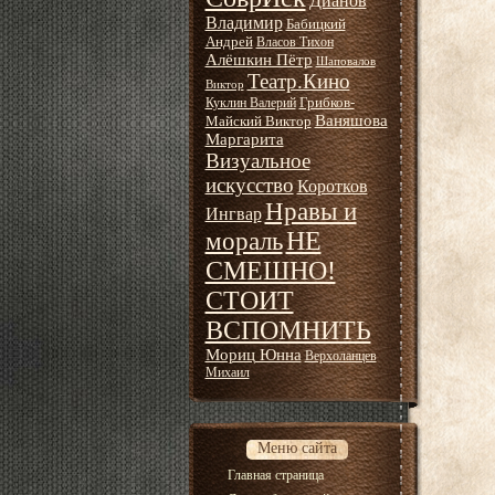
Дианов
Владимир
Бабицкий
Андрей
Власов Тихон
Алёшкин Пётр
Шаповалов
Театр.Кино
Виктор
Грибков-
Куклин Валерий
Ваняшова
Майский Виктор
Маргарита
Визуальное
искусство
Коротков
Нравы и
Ингвар
НЕ
мораль
СМЕШНО!
СТОИТ
ВСПОМНИТЬ
Мориц Юнна
Верхоланцев
Михаил
Меню сайта
Главная страница