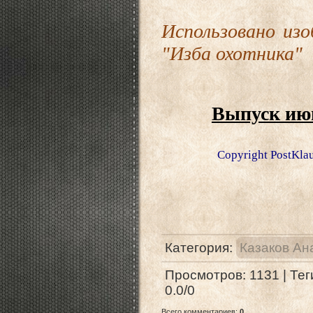
Использовано из
"Изба охотника"
Выпуск ию
Copyright PostKlau 
Категория
:
Казаков Ан
Просмотров
:
1131
|
Тег
0.0
/
0
Всего комментариев
:
0