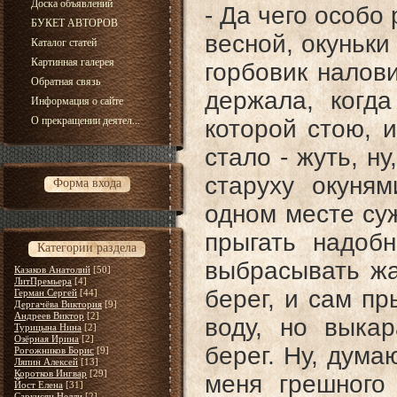
Доска объявлений
- Да чего особо
БУКЕТ АВТОРОВ
весной, окуньки
Каталог статей
Картинная галерея
горбовик налови
Обратная связь
держала, когда
Информация о сайте
О прекращении деятел...
которой стою, 
стало - жуть, н
старуху окуня
Форма входа
одном месте су
прыгать надоб
Категории раздела
выбрасывать жа
Казаков Анатолий
[50]
ЛитПремьера
[4]
берег, и сам пр
Герман Сергей
[44]
Дергачёва Виктория
[9]
Андреев Виктор
[2]
воду, но выка
Турицына Нина
[2]
Озёрная Ирина
[2]
берег. Ну, дума
Рогожников Борис
[9]
Ляпин Алексей
[13]
Коротков Ингвар
[29]
меня грешного
Йост Елена
[31]
Саркисян Нелли
[2]