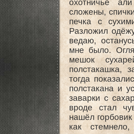
охотничье ал
сложены, спички
печка с сухим
Разложил одёжу,
ведаю, останус
мне было. Огля
мешок сухаре
полстакашка, з
тогда показали
полстакана и у
заварки с сахар
вроде стал чу
нашёл горбовик 
как стемнело