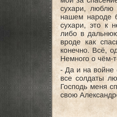
мой за спасение
сухари, люблю 
нашем народе б
сухари, это к 
либо в дальнюю
вроде как спас
конечно. Всё, о
Немного о чём-
- Да и на войне
все солдаты лю
Господь меня сп
свою Александр