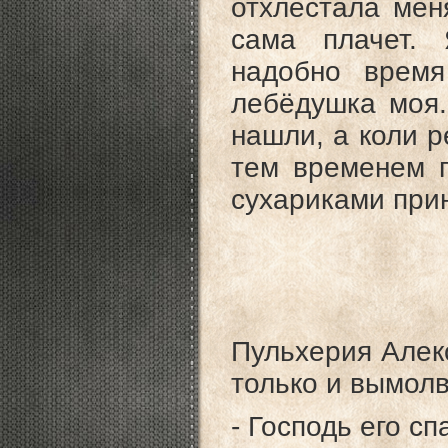
отхлестала мен
сама плачет. 
надобно время
лебёдушка моя.
нашли, а коли р
тем временем п
сухариками прин
Пульхерия Алек
только и вымол
- Господь его сп