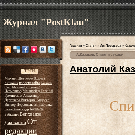
Журнал "PostKlau"
Главная
»
Статьи
»
ЛитПремьера
»
Казак
А.Казаков. Спирт и сухари
Анатолий Ка
ТЭГИ
Михаил Шевченко
Валеева
новости сайта
Катарина
Басараб
Стас
Манштейн Евгений
Несмеянов(Манштейн) Евгений
Гремитских Александр
Спи
Дергачёва Виктория
Андреев
Виктор
Персональная выставка
Казимеж
Басов Александр
Вепхвадзе
Бабкевич
От
Джованни
редакции