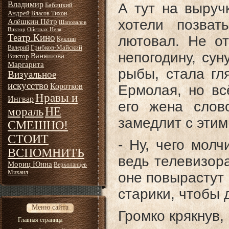
Владимир
А тут на выруч
Бабицкий
Андрей
Власов Тихон
хотели позват
Алёшкин Пётр
Шаповалов
Виктор
Ойстрах Неля
Театр.Кино
лютовал. Не от
Куклин
Грибков-Майский
Валерий
непогодину, сун
Ваняшова
Виктор
Маргарита
рыбы, стала гл
Визуальное
искусство
Коротков
Ермолая, но вс
Нравы и
Ингвар
его жена слов
НЕ
мораль
замедлит с этим
СМЕШНО!
СТОИТ
- Ну, чего молч
ВСПОМНИТЬ
ведь телевизора
Мориц Юнна
Верхоланцев
Михаил
оне повырастут 
старики, чтобы 
Меню сайта
Громко крякнув,
Главная страница