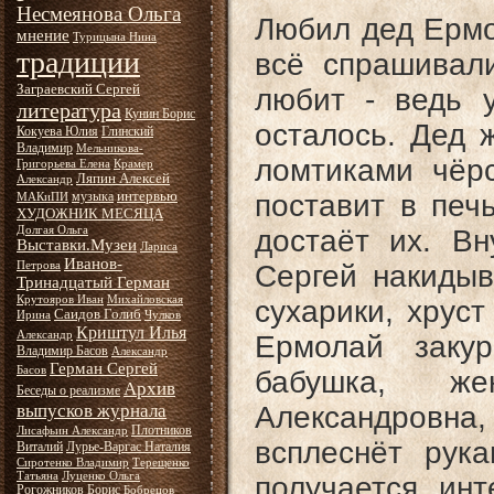
Несмеянова Ольга
Любил дед Ермо
мнение
Турицына Нина
традиции
всё спрашивали
Заграевский Сергей
любит - ведь 
литература
Кунин Борис
осталось. Дед 
Кокуева Юлия
Глинский
Владимир
Мельникова-
ломтиками чёр
Григорьева Елена
Крамер
Ляпин Алексей
Александр
интервью
музыка
поставит в печь
МАКиПИ
ХУДОЖНИК МЕСЯЦА
Долгая Ольга
достаёт их. Вн
Выставки.Музеи
Лариса
Иванов-
Петрова
Сергей накидыв
Тринадцатый Герман
Крутояров Иван
Михайловская
сухарики, хруст
Саидов Голиб
Ирина
Чулков
Криштул Илья
Александр
Ермолай заку
Владимир Басов
Александр
Герман Сергей
Басов
бабушка, ж
Архив
Беседы о реализме
выпусков журнала
Александровн
Плотников
Лисафьин Александр
всплеснёт рук
Виталий
Лурье-Варгас Наталия
Сиротенко Владимир
Терещенко
Татьяна
Луценко Ольга
получается инт
Рогожников Борис
Бобрецов