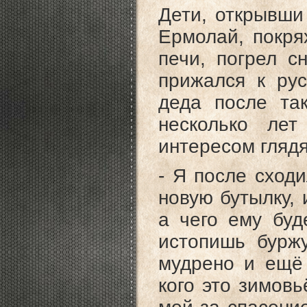
Дети, открывши
Ермолай, покря
печи, погрел с
прижался к рус
деда после та
несколько лет
интересом глядя
- Я после сходи
новую бутылку, 
а чего ему буд
истопишь буржу
мудрено и ещё 
кого это зимовь