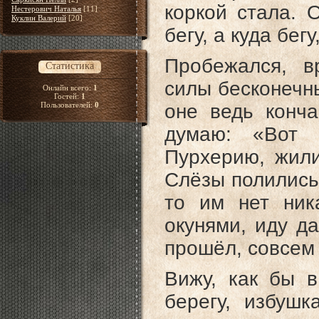
коркой стала. 
Нестерович Наталья
[11]
Куклин Валерий
[20]
бегу, а куда бег
Пробежался, в
Статистика
силы бесконечны
Онлайн всего:
1
Гостей:
1
Пользователей:
0
оне ведь конч
думаю: «Вот 
Пурхерию, жили
Слёзы полились 
то им нет ник
окунями, иду д
прошёл, совсем
Вижу, как бы в
берегу, избушк