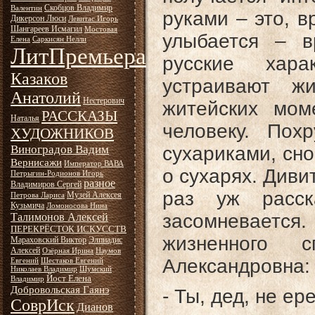
Скобцов Владимир
Валентин
руками – это, в
Дикерсон Люси
Левитас Игорь
Шангареев Исмагил
Мостовая
улыбается – в
Елена
Саркисян Нелли
ЛитПремьера
русские хар
Казаков
устраивают ж
Анатолий
Нестерович
житейских мом
РАССКАЗЫ
Наталья
человеку. Пох
ХУДОЖНИКОВ
Виноградов Вадим
сухариками, сно
Вернисажи
Император ВАВА
о сухарях. Диви
Петрыгин-Родионов Игорь
разное
Владимиров Сергей
раз уж расск
Музей Алексея
Петрова Лариса
Кузьмича
Ломоносова Нина
засомневаетс
Талимонов Алексей
ПЕРЕКРЁСТОК ИСКУССТВ
жизненного с
Мараховский Виктор
Элпиадис
Алексей
Озёрная Ирина
Наумов
Александровна:
Евгений
Шестаков Евгений
Николаев Владимир
Шумский
Йост Елена
Владимир
Добровольская Гаянэ
- Ты, дед, не е
СоврИск
Дианов