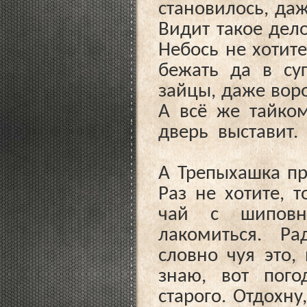
становилось, даж
Видит такое дел
Небось не хотит
бежать да в суг
зайцы, даже воро
А всё же тайком
дверь выставит.
А Трепыхашка пр
Раз не хотите, т
чай с шипов
лакомиться. Рад
словно чуя это,
знаю, вот пог
старого. Отдохну