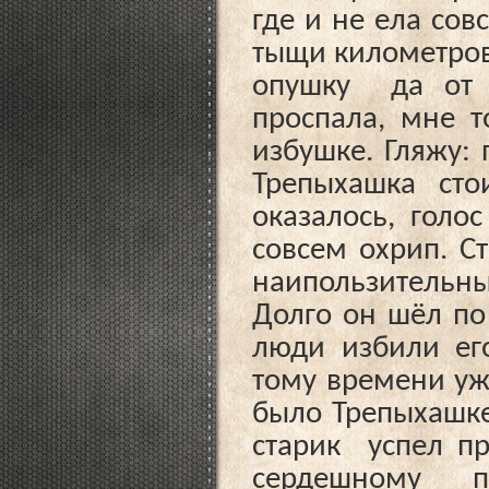
где и не ела сов
тыщи километров.
опушку да от у
проспала, мне т
избушке. Гляжу: 
Трепыхашка сто
оказалось, голо
совсем охрип. С
наипользительны
Долго он шёл по 
люди избили его
тому времени уж
было Трепыхашке
старик успел пр
сердешному п