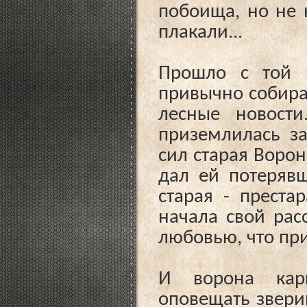
побоища, но не 
плакали...
Прошло с той 
привычно собира
лесные новост
приземлилась з
сил старая Ворон
дал ей потеряв
старая - преста
начала свой рас
любовью, что пр
И ворона кар
оповещать зверин