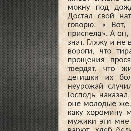
мокну под дожд
Достал свой на
говорю: « Вот,
приспела». А он,
знат. Гляжу и не
вороги, что ти
прощения прося
твердят, что ж
детишки их бол
неурожай случил
Господь наказал
оне молодые же,
каку хоромину м
мужики эти мне
варют, хлеб бел