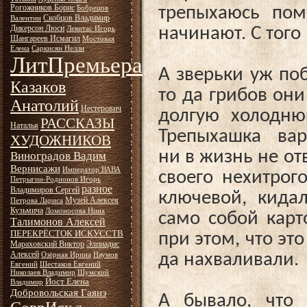
Рогожников Борис
трепыхаюсь пом
Бобрецов
Скобцов Владимир
Валентин
Дикерсон Люси
начинают. С того
Левитас Игорь
Шангареев Исмагил
Мостовая
Елена
Саркисян Нелли
ЛитПремьера
А зверьки уж поб
Казаков
то да грибов они
Анатолий
Нестерович
долгую холодню
РАССКАЗЫ
Наталья
Трепыхашка вари
ХУДОЖНИКОВ
ни в жизнь не от
Виноградов Вадим
Вернисажи
Император ВАВА
своего нехитрог
Петрыгин-Родионов Игорь
разное
Владимиров Сергей
ключевой, кидал
Музей Алексея
Петрова Лариса
Кузьмича
Ломоносова Нина
само собой карт
Талимонов Алексей
ПЕРЕКРЁСТОК ИСКУССТВ
при этом, что эт
Мараховский Виктор
Элпиадис
Алексей
да нахваливали.
Озёрная Ирина
Наумов
Евгений
Шестаков Евгений
Николаев Владимир
Шумский
Йост Елена
Владимир
Добровольская Гаянэ
А бывало, что