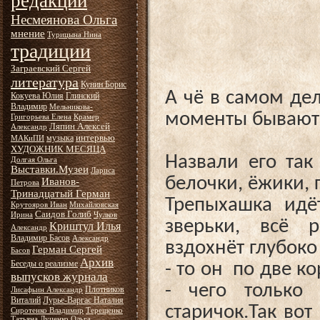
редакции
Несмеянова Ольга
мнение
Турицына Нина
традиции
Заграевский Сергей
литература
Кунин Борис
А чё в самом дел
Кокуева Юлия
Глинский
Владимир
Мельникова-
моменты бывают
Григорьева Елена
Крамер
Ляпин Алексей
Александр
интервью
музыка
МАКиПИ
ХУДОЖНИК МЕСЯЦА
Назвали его так
Долгая Ольга
Выставки.Музеи
Лариса
белочки, ёжики, 
Иванов-
Петрова
Тринадцатый Герман
Трепыхашка идё
Крутояров Иван
Михайловская
Саидов Голиб
Ирина
Чулков
зверьки, всё р
Криштул Илья
Александр
Владимир Басов
Александр
вздохнёт глубоко
Герман Сергей
Басов
Архив
Беседы о реализме
- то он по две к
выпусков журнала
- чего только
Плотников
Лисафьин Александр
Виталий
Лурье-Варгас Наталия
старичок.
Так вот
Сиротенко Владимир
Терещенко
Татьяна
Луценко Ольга