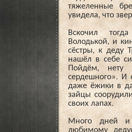
тяжеленные бре
увидела, что зве
Вскочил тогд
Володькой, и ки
сёстры, к деду 
нашёл в себе си
Пойдём, нету 
сердешного». И 
даже ёжики в да
зайцы соорудили
своих лапах.
Много дней и
любимому деду