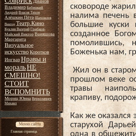
СоврИск
Дианов
сковороде жарил,
Владимир
Бабицкий
Андрей
Власов Тихон
налима печень в
Алёшкин Пётр
Шаповалов
Театр.Кино
большие куски 
Виктор
Грибков-
Куклин Валерий
созданное Богом
Ваняшова
Майский Виктор
Маргарита
помолившись, н
Визуальное
Боженька нам, г
искусство
Коротков
Нравы и
Ингвар
НЕ
мораль
Жил он в старом
СМЕШНО!
прошлом веке ос
СТОИТ
травы наиполь
ВСПОМНИТЬ
крапиву, подорож
Мориц Юнна
Верхоланцев
Михаил
Как же оказался 
старухой Дарье
Меню сайта
Главная страница
одна в общежит