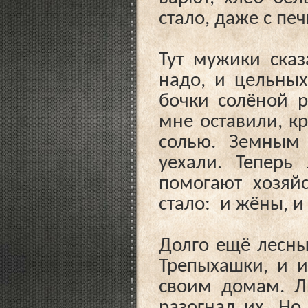
стало, даже с пе
Тут мужики сказ
надо, и цельных
бочки солёной р
мне оставили, кр
солью. Земным
уехали. Теперь
помогают хозяй
стало: и жёны, и
Долго ещё лесн
Трепыхашки, и и
своим домам. Л
разогнал их. Но