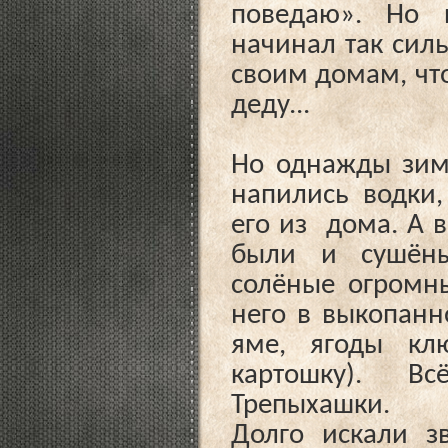
поведаю». Но 
начинал так силь
своим домам, что
деду...
Но однажды зим
напились водки,
его из дома. А в
были и сушёны
солёные огромн
него в выкопанн
яме, ягоды кл
картошку). Вс
Трепыхашки.
Долго искали з