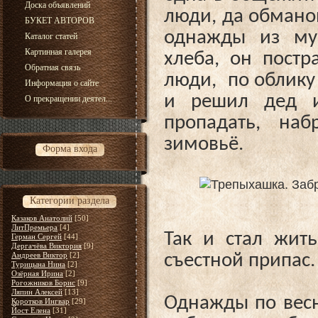
Доска объявлений
люди, да обмано
БУКЕТ АВТОРОВ
однажды из мус
Каталог статей
Картинная галерея
хлеба, он постр
Обратная связь
люди, по облику
Информация о сайте
и решил дед и
О прекращении деятел...
пропадать, наб
зимовьё.
Форма входа
Категории раздела
Казаков Анатолий
[50]
ЛитПремьера
[4]
Так и стал жит
Герман Сергей
[44]
Дергачёва Виктория
[9]
Андреев Виктор
[2]
съестной припас
Турицына Нина
[2]
Озёрная Ирина
[2]
Рогожников Борис
[9]
Ляпин Алексей
[13]
Однажды по весне
Коротков Ингвар
[29]
Йост Елена
[31]