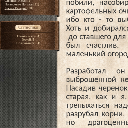
побили, насоби
Саркисян Нелли
[2]
Нестерович Наталья
[11]
Куклин Валерий
[20]
картофельных очи
ибо кто - то в
Хоть и добиралс
Статистика
до ставшего для
Онлайн всего:
3
Гостей:
3
Пользователей:
0
был счастлив.
маленький огоро
Разработал 
выброшенной ке
Насадив черенок,
старая, как и я
трепыхаться на
разрубал корни,
но драгоценны