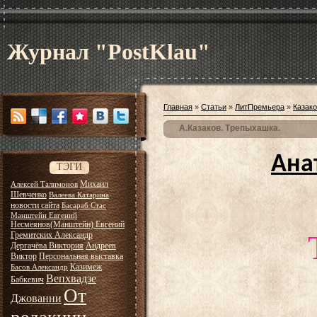
Журнал "PostKlau"
Главная
»
Статьи
»
ЛитПремьера
»
Казак
А.Казаков. Трепыхашка.
Ана
ТЭГИ
Михаил
Алексей Талимонов
Шевченко
Валеева Катарина
новости сайта
Басараб Стас
Манштейн Евгений
Несмеянов(Манштейн) Евгений
Гремитских Александр
Дергачёва Виктория
Андреев
Виктор
Персональная выставка
Казимеж
Басов Александр
Вепхвадзе
Бабкевич
От
Джованни