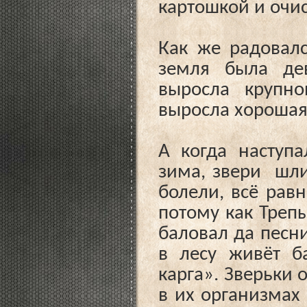
картошкой и очи
Как же радовал
земля была де
выросла крупно
выросла хороша
А когда наступа
зима, звери шли 
болели, всё рав
потому как Треп
баловал да песни
в лесу живёт ба
карга». Зверьки 
в их организмах