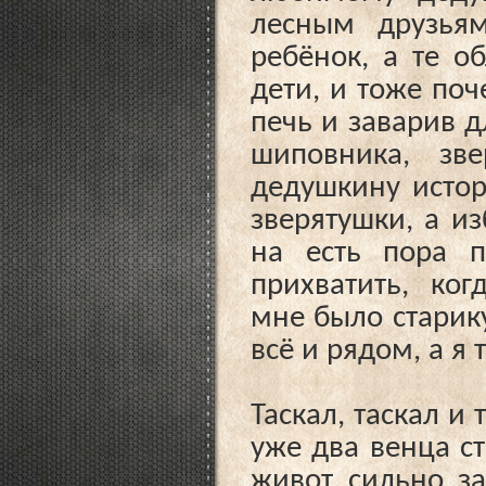
лесным друзьям
ребёнок, а те о
дети, и тоже поч
печь и заварив д
шиповника, зв
дедушкину истор
зверятушки, а и
на есть пора п
прихватить, когд
мне было старику
всё и рядом, а я
Таскал, таскал и
уже два венца ст
живот сильно за