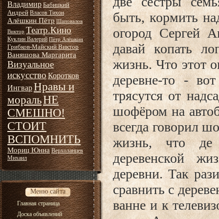
две сестры семь
Владимир
Бабицкий
Андрей
Власов Тихон
быть, кормить на
Алёшкин Пётр
Шаповалов
Театр.Кино
огород Сергей А
Виктор
Куклин Валерий
Пётр Алёшкин
давай копать ло
Грибков-Майский Виктор
Ваняшова Маргарита
жизнь. Что этот о
Визуальное
искусство
Коротков
деревне-то - во
Нравы и
Ингвар
трясутся от надс
НЕ
мораль
шофёром на автоб
СМЕШНО!
всегда говорил шо
СТОИТ
ВСПОМНИТЬ
жизнь, что де
Мориц Юнна
Верхоланцев
деревенской жи
Михаил
деревни.
Так раз
сравнить с дерев
Меню сайта
ванне и к телеви
Главная страница
Доска объявлений