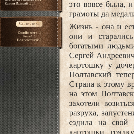
это вовсе была, 
Куклин Валерий
[20]
грамоты да медал
Статистика
Жизнь - она и ес
Онлайн всего:
1
они и старалис
Гостей:
1
Пользователей:
0
богатыми людьми
Сергей Андреевич
картошку у доче
Полтавский тепе
Страна к этому в
на этом Полтавск
захотели возитьс
разруха, запусте
ездила на свой 
картошки, грядк