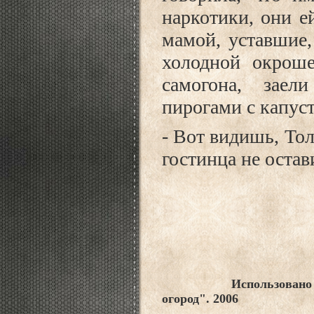
наркотики, они е
мамой, уставшие,
холодной окрош
самогона, зае
пирогами с капус
- Вот видишь, Тол
гостинца не оста
Использовано изобр
огород". 2006