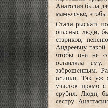
Анатолия была дач
мамулечке, чтобы 
Стали рыскать п
опасные люди, бы
стариков, пенси
Андреевну такой 
чтобы она не со
оставляла ему.
заброшенным. Рас
осинки. Так уж с
участок прямо с 
срубил. Люди, б
сестру Анастаси