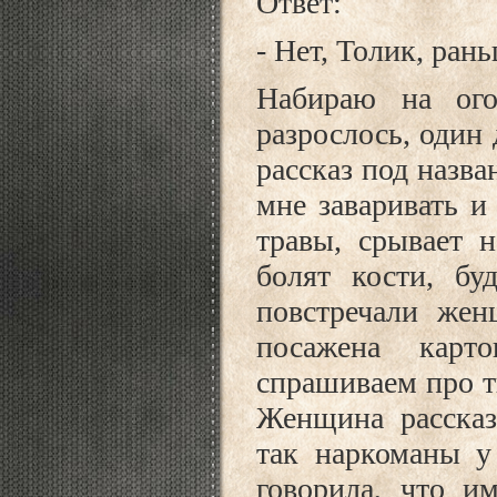
Ответ:
- Нет, Толик, ра
Набираю на ог
разрослось, один
рассказ под назв
мне заваривать и
травы, срывает н
болят кости, бу
повстречали жен
посажена карт
спрашиваем про т
Женщина рассказ
так наркоманы у
говорила, что и