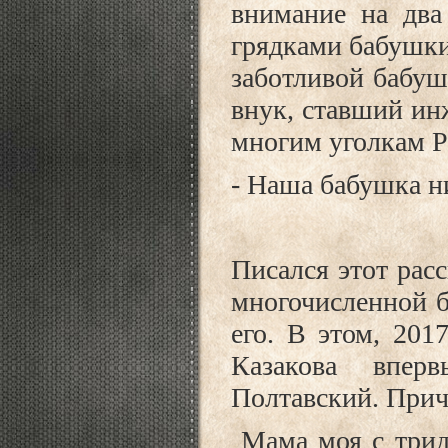
внимание на два
грядками бабушки
заботливой бабуш
внук, ставший ин
многим уголкам Ро
- Наша бабушка н
Писался этот расс
многочисленной б
его. В этом, 201
Казакова впе
Полтавский. Прич
Мама моя с тридц