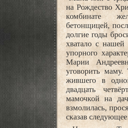
на Рождество Хри
комбинате жел
бетонщицей, посл
долгие годы брос
хватало с нашей 
упорного характе
Марии Андреевн
уговорить маму. 
жившего в одно
двадцать четвё
мамочкой на дач
взмолилась, прося
сказав следующее