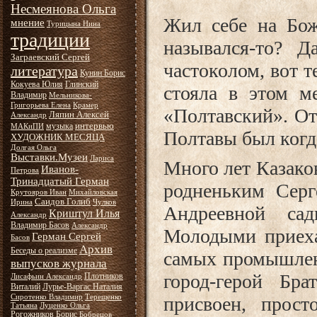
Несмеянова Ольга
Жил себе на Бож
мнение
Турицына Нина
традиции
назывался-то? 
Заграевский Сергей
частоколом, вот т
литература
Кунин Борис
Кокуева Юлия
Глинский
стояла в этом ме
Владимир
Мельникова-
Григорьева Елена
Крамер
«Полтавский». От
Ляпин Алексей
Александр
интервью
музыка
МАКиПИ
Полтавы был когда
ХУДОЖНИК МЕСЯЦА
Долгая Ольга
Выставки.Музеи
Лариса
Много лет Казако
Иванов-
Петрова
Тринадцатый Герман
родненьким Серг
Крутояров Иван
Михайловская
Саидов Голиб
Ирина
Чулков
Андреевной са
Криштул Илья
Александр
Владимир Басов
Александр
Молодыми приеха
Герман Сергей
Басов
Архив
Беседы о реализме
самых промышлен
выпусков журнала
город-герой Бра
Плотников
Лисафьин Александр
Виталий
Лурье-Варгас Наталия
Сиротенко Владимир
Терещенко
присвоен, прос
Татьяна
Луценко Ольга
Рогожников Борис
Бобрецов