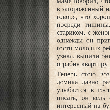
маме говорил, чт
в загороженный н
говоря, что хоро
посреди тишины
стариком, с жено
однажды он приг
гости молодых реб
узнал, выпили он
ограбив квартиру
Теперь стою воз
домика давно раз
улыбается в гос
писать, он ведь 
интересный на бу