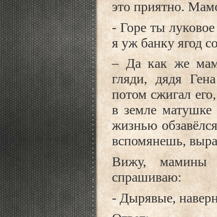
это приятно. Мам
- Горе ты луковое
я уж банку ягод с
– Да как же мам
гляди, дядя Гена
потом сжигал его,
в земле матушке 
жизнью обзавёлся
вспомянешь, выра
Вижу, мамины 
спрашиваю:
- Дырявые, навер