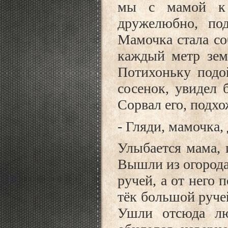
мы с мамой к П
дружелюбно, по
Мамочка стала соб
каждый метр зем
Потихоньку подо
сосенок, увидел
Сорвал его, подхо
- Гляди, мамочка,
Улыбается мама, 
Вышли из огорода
ручей, а от него 
тёк большой руче
Ушли отсюда лю