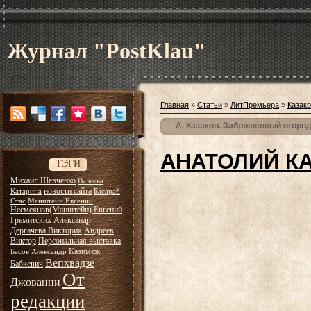
Журнал "PostKlau"
Главная
»
Статьи
»
ЛитПремьера
»
Казак
А. Казаков. Заброшенный огоро
АНАТОЛИЙ К
ТЭГИ
Михаил Шевченко
Валеева
новости сайта
Катарина
Басараб
Стас
Манштейн Евгений
Несмеянов(Манштейн) Евгений
Гремитских Александр
Дергачёва Виктория
Андреев
Виктор
Персональная выставка
Казимеж
Басов Александр
Вепхвадзе
Бабкевич
От
Джованни
редакции