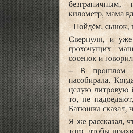
безграничным, 
километр, мама вд
- Пойдём, сынок, 
Свернули, и уже
грохочущих ма
сосенок и говорил
– В прошлом г
насобирала. Ког
целую литровую б
то, не надоедают
Батюшка сказал, ч
Я же рассказал, 
того, чтобы прихв