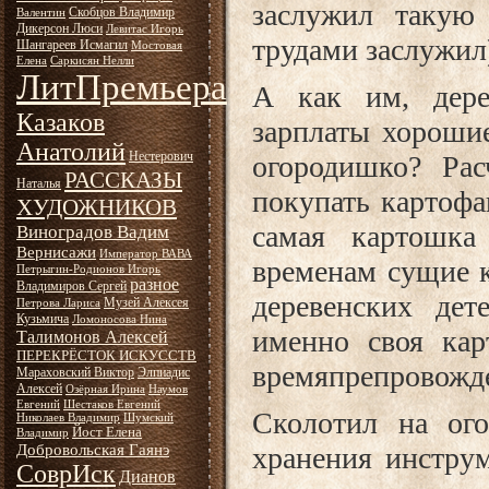
заслужил такую
Скобцов Владимир
Валентин
Дикерсон Люси
Левитас Игорь
трудами заслужил
Шангареев Исмагил
Мостовая
Елена
Саркисян Нелли
ЛитПремьера
А как им, дере
Казаков
зарплаты хорошие
Анатолий
Нестерович
огородишко? Рас
РАССКАЗЫ
Наталья
покупать картофа
ХУДОЖНИКОВ
самая картошка
Виноградов Вадим
Вернисажи
Император ВАВА
временам сущие к
Петрыгин-Родионов Игорь
разное
Владимиров Сергей
деревенских дет
Музей Алексея
Петрова Лариса
Кузьмича
Ломоносова Нина
именно своя кар
Талимонов Алексей
ПЕРЕКРЁСТОК ИСКУССТВ
времяпрепровожде
Мараховский Виктор
Элпиадис
Алексей
Озёрная Ирина
Наумов
Евгений
Шестаков Евгений
Сколотил на ого
Николаев Владимир
Шумский
Йост Елена
Владимир
хранения инструм
Добровольская Гаянэ
СоврИск
Дианов