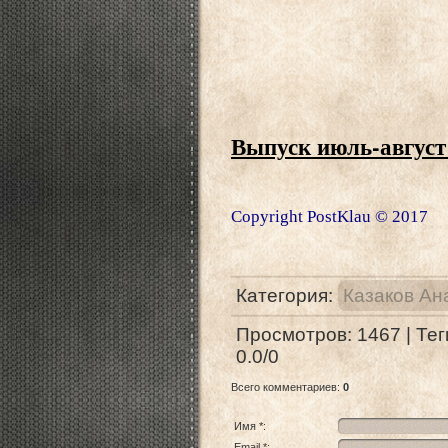
Выпуск июль-август
Copyright PostKlau © 2017
Категория
:
Казаков Ан
Просмотров
:
1467
|
Тег
0.0
/
0
Всего комментариев
:
0
Имя *:
Email *: