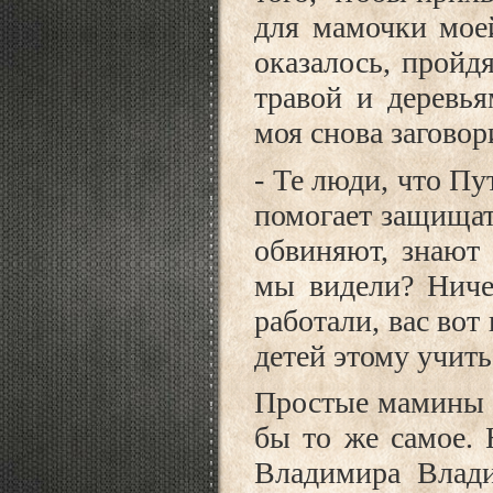
для мамочки моей
оказалось, пройд
травой и деревь
моя снова заговор
- Те люди, что Пу
помогает защищат
обвиняют, знают 
мы видели? Ничег
работали, вас вот
детей этому учить
Простые мамины с
бы то же самое. 
Владимира Влади