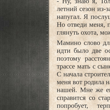
- Ну, знаю я, То
летний сезон из-
напугал. Я послу
Но отведи меня, 
глянуть охота, мо
Мамино слово для
идти было две ос
поэтому расстоя
трассе мать с сы
С начала строител
меня вот родила н
нашей. Мне же е
справится со ста
попробует, т