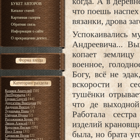
когда. А в дерев
БУКЕТ АВТОРОВ
что поешь наспех
Каталог статей
Картинная галерея
вязанки, дрова за
Обратная связь
Информация о сайте
Успокаивались м
О прекращении деятел...
Андреевича... Вы
копает землицу
Форма входа
военное, голодно
Богу, всё не эдак
вскорости и сес
Категории раздела
Казаков Анатолий
[50]
тушёнки отрывает
ЛитПремьера
[4]
Герман Сергей
[44]
что де выходной 
Дергачёва Виктория
[9]
Андреев Виктор
[2]
Турицына Нина
[2]
Работала сестр
Озёрная Ирина
[2]
Рогожников Борис
[9]
изделий крановщи
Ляпин Алексей
[13]
Коротков Ингвар
[29]
Йост Елена
[31]
была, но брата у
Саркисян Нелли
[2]
Нестерович Наталья
[11]