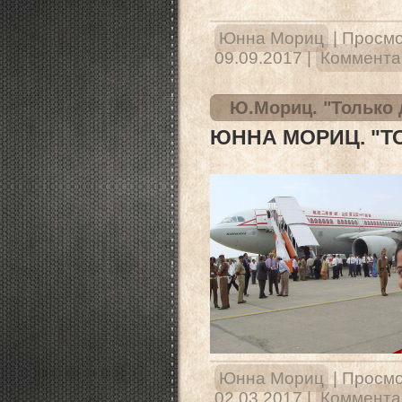
Юнна Мориц
|
Просмо
09.09.2017
|
Комментар
Ю.Мориц. "Только 
ЮННА МОРИЦ. "Т
Юнна Мориц
|
Просмо
02.03.2017
|
Комментар