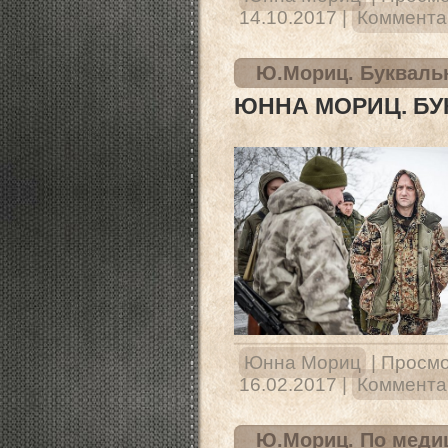
14.10.2017
|
Комментар
Ю.Мориц. Букваль
ЮННА МОРИЦ. Б
Юнна Мориц
|
Просмо
16.02.2017
|
Комментар
Ю.Мориц. По меди