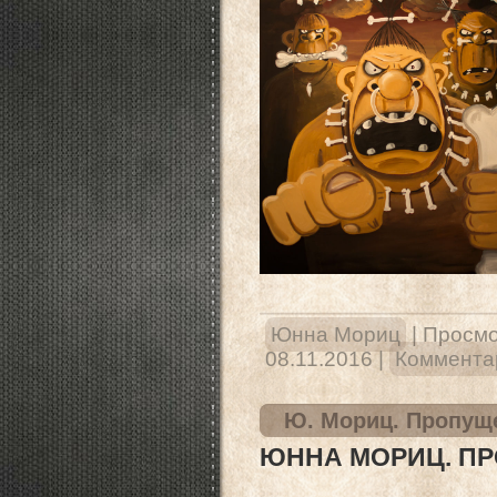
Юнна Мориц
|
Просмо
08.11.2016
|
Комментар
Ю. Мориц. Пропущ
ЮННА МОРИЦ. П