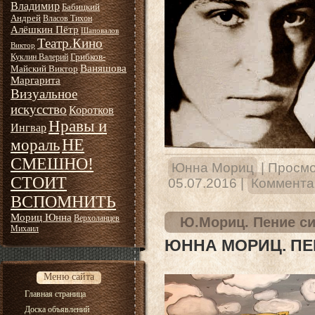
Владимир
Бабицкий
Андрей
Власов Тихон
Алёшкин Пётр
Шаповалов
Театр.Кино
Виктор
Грибков-
Куклин Валерий
Ваняшова
Майский Виктор
Маргарита
Визуальное
искусство
Коротков
Нравы и
Ингвар
НЕ
мораль
СМЕШНО!
Юнна Мориц
|
Просмо
СТОИТ
05.07.2016
|
Комментар
ВСПОМНИТЬ
Мориц Юнна
Верхоланцев
Ю.Мориц. Пение с
Михаил
ЮННА МОРИЦ. ПЕ
Меню сайта
Главная страница
Доска объявлений