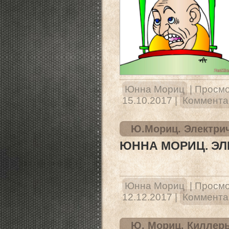
Юнна Мориц
|
Просмо
15.10.2017
|
Комментар
Ю.Мориц. Электрич
ЮННА МОРИЦ. ЭЛ
Юнна Мориц
|
Просмо
12.12.2017
|
Комментар
Ю. Мориц. Киллеры