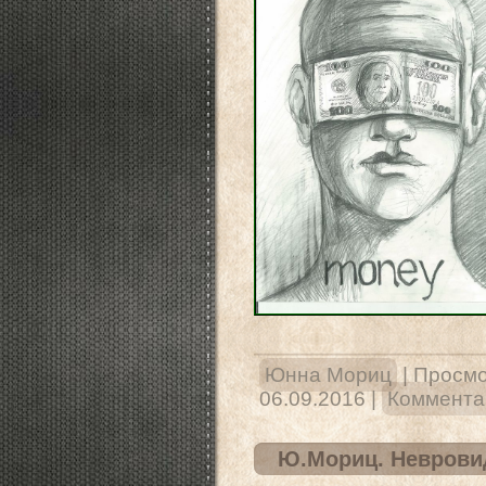
Юнна Мориц
|
Просмо
06.09.2016
|
Комментар
Ю.Мориц. Неврови