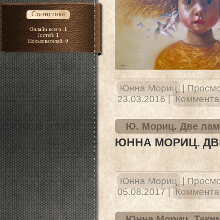
Статистика
Онлайн всего:
1
Гостей:
1
Пользователей:
0
Юнна Мориц
|
Просмо
23.03.2016
|
Комментар
Ю. Мориц. Две ла
ЮННА МОРИЦ. Д
Юнна Мориц
|
Просмо
05.08.2017
|
Комментар
Юнна Мориц. Таки