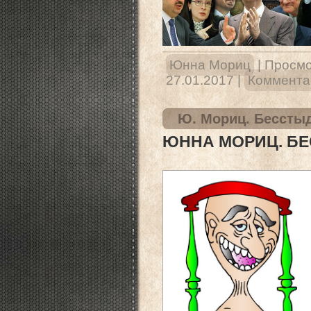
Юнна Мориц
|
Просмо
27.01.2017
|
Комментар
Ю. Мориц. Бессты
ЮННА МОРИЦ. Б