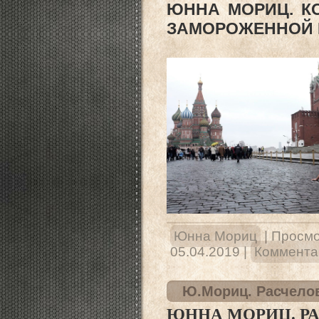
ЮННА МОРИЦ. К
ЗАМОРОЖЕННОЙ 
Юнна Мориц
|
Просмо
05.04.2019
|
Комментар
Ю.Мориц. Расчело
ЮННА МОРИЦ. Р