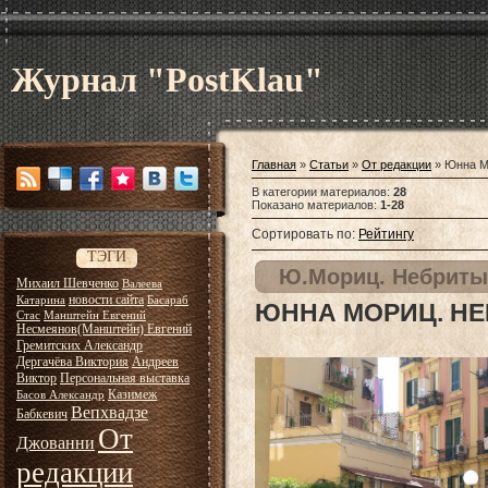
Журнал "PostKlau"
Главная
»
Статьи
»
От редакции
» Юнна М
В категории материалов
:
28
Показано материалов
:
1-28
Сортировать по
:
Рейтингу
ТЭГИ
Ю.Мориц. Небриты
Михаил Шевченко
Валеева
новости сайта
Катарина
Басараб
ЮННА МОРИЦ. Н
Стас
Манштейн Евгений
Несмеянов(Манштейн) Евгений
Гремитских Александр
Дергачёва Виктория
Андреев
Виктор
Персональная выставка
Казимеж
Басов Александр
Вепхвадзе
Бабкевич
От
Джованни
редакции