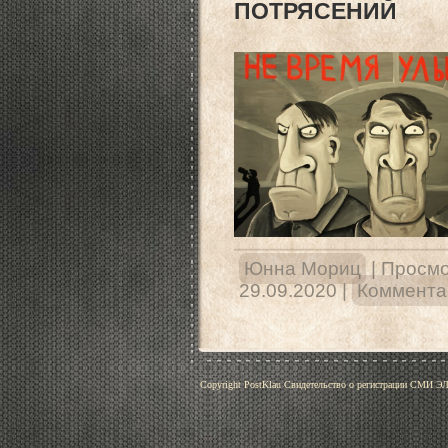
ПОТРЯСЕНИЙ
Юнна Мориц
|
Просмо
29.09.2020
|
Комментар
Copyright PostKlau Свидетельство о регистрации СМИ 