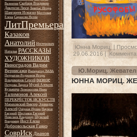
Скобцов Владимир
Валентин
Дикерсон Люси
Левитас Игорь
Шангареев Исмагил
Мостовая
Елена
Саркисян Нелли
ЛитПремьера
Казаков
Анатолий
Нестерович
Юнна Мориц
|
Просмо
РАССКАЗЫ
Наталья
29.06.2016
|
Комментар
ХУДОЖНИКОВ
Виноградов Вадим
Ю.Мориц. Жевател
Вернисажи
Император ВАВА
Петрыгин-Родионов Игорь
ЮННА МОРИЦ. Ж
разное
Владимиров Сергей
Музей Алексея
Петрова Лариса
Кузьмича
Ломоносова Нина
Талимонов Алексей
ПЕРЕКРЁСТОК ИСКУССТВ
Мараховский Виктор
Элпиадис
Алексей
Озёрная Ирина
Наумов
Евгений
Шестаков Евгений
Николаев Владимир
Шумский
Йост Елена
Владимир
Добровольская Гаянэ
СоврИск
Дианов