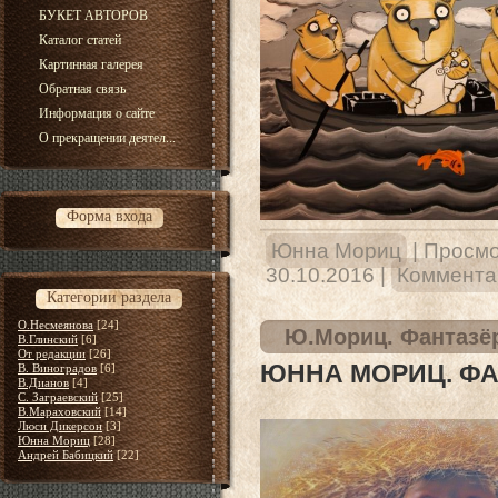
БУКЕТ АВТОРОВ
Каталог статей
Картинная галерея
Обратная связь
Информация о сайте
О прекращении деятел...
Форма входа
Юнна Мориц
|
Просмо
30.10.2016
|
Комментар
Категории раздела
О.Несмеянова
[24]
Ю.Мориц. Фантазё
В.Глинский
[6]
От редакции
[26]
ЮННА МОРИЦ. Ф
В. Виноградов
[6]
В.Дианов
[4]
С. Заграевский
[25]
В.Мараховский
[14]
Люси Дикерсон
[3]
Юнна Мориц
[28]
Андрей Бабицкий
[22]