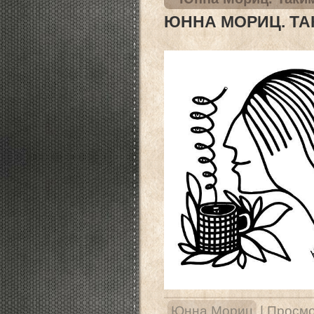
ЮННА МОРИЦ. ТА
Юнна Мориц
|
Просмо