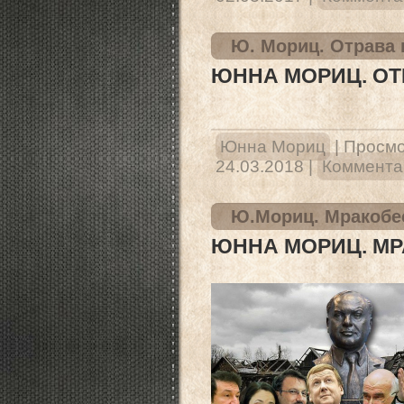
Ю. Мориц. Отрава 
ЮННА МОРИЦ. ОТ
Юнна Мориц
|
Просмо
24.03.2018
|
Комментар
Ю.Мориц. Мракобе
ЮННА МОРИЦ. М