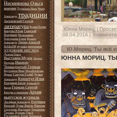
Несмеянова Ольга
мнение
Турицына Нина
Фитц
традиции
Александр
Заграевский Сергей
литература
Кунин Борис
Юнна Мориц
|
Просмо
Кокуева Юлия
Глинский
08.04.2016
|
Комментар
Владимир
Мельникова-
Григорьева Елена
Крамер
Ляпин Алексей
Александр
интервью
музыка
МАКиПИ
Ю.Мориц. Ты всё 
ХУДОЖНИК МЕСЯЦА
Долгая Ольга
ЮННА МОРИЦ. ТЫ
Выставки.Музеи
Лариса
Иванов-
Петрова
Тринадцатый Герман
Крутояров Иван
Михайловская
Саидов Голиб
Ирина
Чулков
Криштул Илья
Александр
Владимир Басов
Александр
Герман Сергей
Басов
Архив
Беседы о реализме
выпусков журнала
Плотников
Лисафьин Александр
Виталий
Лурье-Варгас Наталия
Сиротенко Владимир
Терещенко
Татьяна
Луценко Ольга
Рогожников Борис
Бобрецов