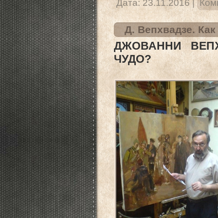
Дата:
23.11.2016
|
Ком
Д. Вепхвадзе. Как
ДЖОВАННИ ВЕП
ЧУДО?