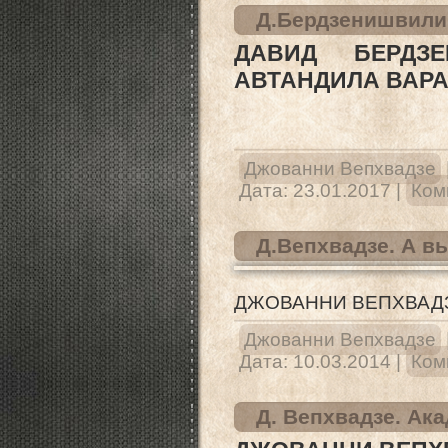
Д.Бердзенишвили.
ДАВИД БЕРДЗ
АВТАНДИЛА ВАР
Джованни Вепхвадзе
Дата:
23.01.2017
|
Ком
Д.Вепхвадзе. А в
ДЖОВАННИ ВЕПХВАДЗ
Джованни Вепхвадзе
Дата:
10.03.2014
|
Ком
Д. Вепхвадзе. Ак