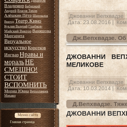
Дианов
Владимир
Бабицкий
Андрей
Власов Тихон
Алёшкин Пётр
Джованни Вепхвадзе
Шаповалов
Театр.Кино
Дата:
23.08.2016
|
Ком
Виктор
Грибков-
Куклин Валерий
Ваняшова
Майский Виктор
Маргарита
Дж.Вепхвадзе. О
Визуальное
искусство
Коротков
Нравы и
Ингвар
ДЖОВАННИ ВЕПХ
НЕ
мораль
МЕЛИКОВЕ
СМЕШНО!
СТОИТ
Джованни Вепхвадзе
ВСПОМНИТЬ
Дата:
10.03.2014
|
Ком
Мориц Юнна
Верхоланцев
Михаил
Д.Вепхвадзе. Тяж
ДЖОВАННИ ВЕПХ
Меню сайта
Главная страница