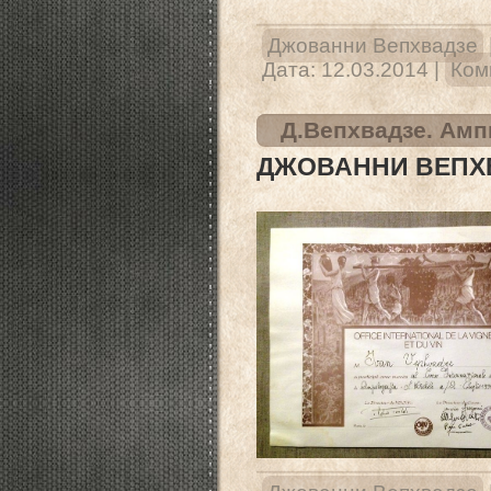
Джованни Вепхвадзе
Дата:
12.03.2014
|
Ком
Д.Вепхвадзе. Ам
ДЖОВАННИ ВЕПХ