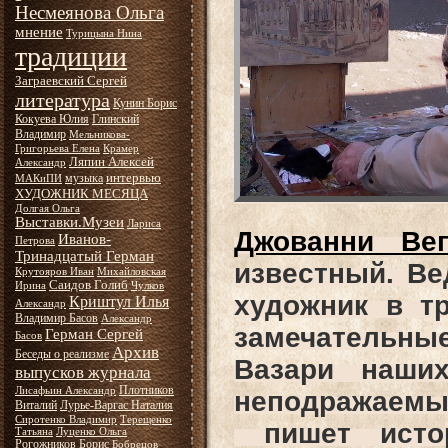
Несмеянова Ольга
мнение
Турицына Нина
традиции
Заграевский Сергей
литература
Кунин Борис
Кокуева Юлия
Глинский
Владимир
Мельникова-
Григорьева Елена
Крамер
Ляпин Алексей
Александр
интервью
музыка
МАКиПИ
ХУДОЖНИК МЕСЯЦА
Долгая Ольга
Выставки.Музеи
Лариса
Джованни Ве
Иванов-
Петрова
Тринадцатый Герман
известный. Ве
Крутояров Иван
Михайловская
Саидов Голиб
Ирина
Чулков
художник в т
Криштул Илья
Александр
Владимир Басов
Александр
замечательны
Герман Сергей
Басов
Архив
Беседы о реализме
Вазари наши
выпусков журнала
Плотников
Лисафьин Александр
неподражаемы
Виталий
Лурье-Варгас Наталия
Сиротенко Владимир
Терещенко
пишет исто
Татьяна
Луценко Ольга
Рогожников Борис
Бобрецов