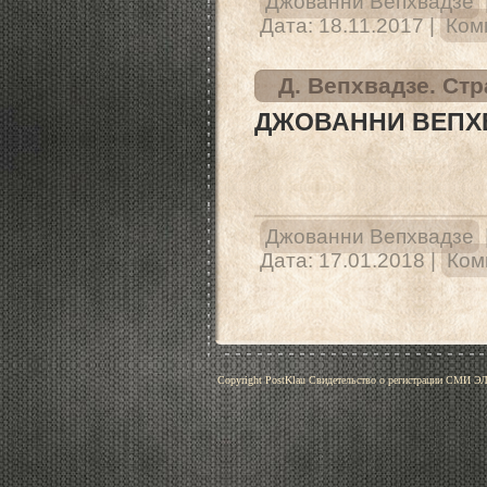
Джованни Вепхвадзе
Дата:
18.11.2017
|
Ком
Д. Вепхвадзе. Стр
ДЖОВАННИ ВЕПХВ
Джованни Вепхвадзе
Дата:
17.01.2018
|
Ком
Copyright PostKlau Свидетельство о регистрации СМИ 