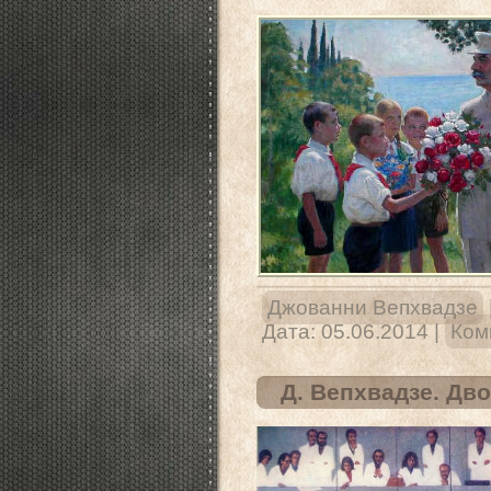
Джованни Вепхвадзе
Дата:
05.06.2014
|
Ком
Д. Вепхвадзе. Дв