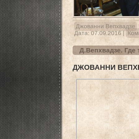
Джованни Вепхвадзе
Дата:
07.09.2016
|
Ком
Д.Вепхвадзе. Где
ДЖОВАННИ ВЕПХВ