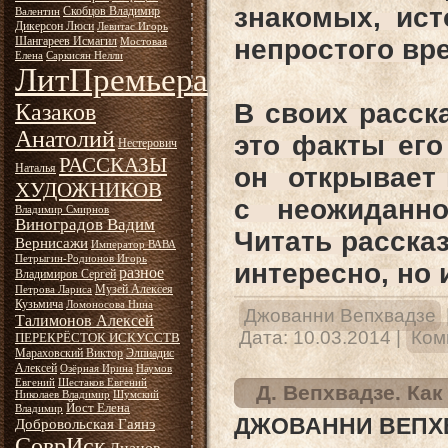
знакомых, ис
Скобцов Владимир
Валентин
Дикерсон Люси
Левитас Игорь
Шангареев Исмагил
непростого вр
Мостовая
Елена
Саркисян Нелли
ЛитПремьера
В своих расск
Казаков
Анатолий
это факты его
Нестерович
РАССКАЗЫ
Наталья
он открывает 
ХУДОЖНИКОВ
с неожиданно
Владимир Смирнов
Виноградов Вадим
Читать расска
Вернисажи
Император ВАВА
Петрыгин-Родионов Игорь
интересно, но 
разное
Владимиров Сергей
Музей Алексея
Петрова Лариса
Кузьмича
Ломоносова Нина
Джованни Вепхвадзе
Талимонов Алексей
Дата:
10.03.2014
|
Ком
ПЕРЕКРЁСТОК ИСКУССТВ
Мараховский Виктор
Элпиадис
Алексей
Озёрная Ирина
Наумов
Евгений
Шестаков Евгений
Д. Вепхвадзе. Как
Николаев Владимир
Шумский
Йост Елена
Владимир
ДЖОВАННИ ВЕПХВ
Добровольская Гаянэ
СоврИск