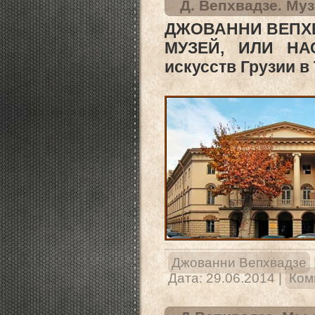
Д. Вепхвадзе. Му
ДЖОВАННИ ВЕПХ
МУЗЕЙ, ИЛИ НА
искусств Грузии в
Джованни Вепхвадзе
Дата:
29.06.2014
|
Ком