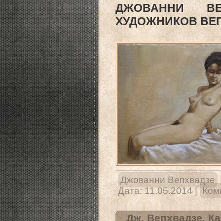
ДЖОВАННИ В
ХУДОЖНИКОВ ВЕ
Джованни Вепхвадзе
Дата:
11.05.2014
|
Ком
Дж. Вепхвадзе. К