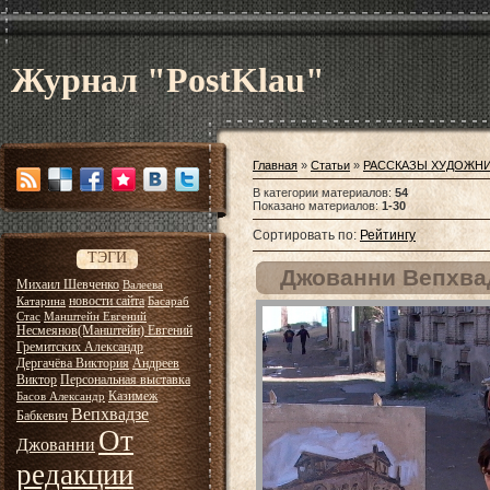
Журнал "PostKlau"
Главная
»
Статьи
»
РАССКАЗЫ ХУДОЖН
В категории материалов
:
54
Показано материалов
:
1-30
Сортировать по
:
Рейтингу
ТЭГИ
Джованни Вепхвад
Михаил Шевченко
Валеева
новости сайта
Катарина
Басараб
Стас
Манштейн Евгений
Несмеянов(Манштейн) Евгений
Гремитских Александр
Дергачёва Виктория
Андреев
Виктор
Персональная выставка
Казимеж
Басов Александр
Вепхвадзе
Бабкевич
От
Джованни
редакции