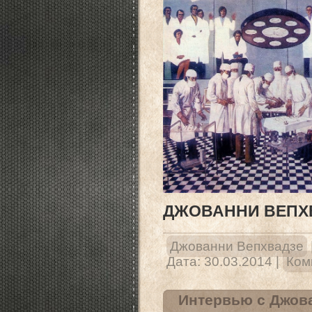
ДЖОВАННИ ВЕПХВ
Джованни Вепхвадзе
Дата:
30.03.2014
|
Ком
Интервью с Джова