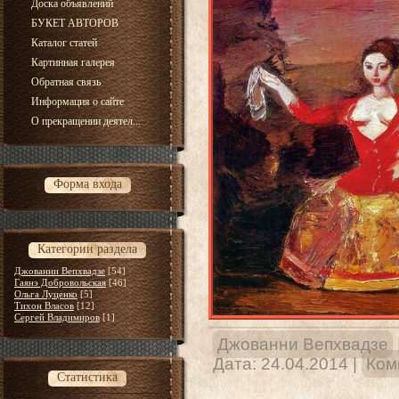
Доска объявлений
БУКЕТ АВТОРОВ
Каталог статей
Картинная галерея
Обратная связь
Информация о сайте
О прекращении деятел...
Форма входа
Категории раздела
Джованни Вепхвадзе
[54]
Гаянэ Добровольская
[46]
Ольга Луценко
[5]
Тихон Власов
[12]
Сергей Владимиров
[1]
Джованни Вепхвадзе
Дата:
24.04.2014
|
Ком
Статистика