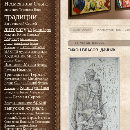
Несмеянова Ольга
мнение
Турицына Нина
традиции
Заграевский Сергей
литература
Кунин Борис
Тихон Власов
|
Просмотров:
1886
|
До
Кокуева Юлия
Глинский
Владимир
Мельникова-
Т.Власов. Дачник
Григорьева Елена
Крамер
Ляпин Алексей
Александр
ТИХОН ВЛАСОВ. ДАЧНИК
интервью
музыка
МАКиПИ
ХУДОЖНИК МЕСЯЦА
Долгая Ольга
Выставки.Музеи
Лариса
Иванов-
Петрова
Тринадцатый Герман
Крутояров Иван
Михайловская
Саидов Голиб
Ирина
Чулков
Криштул Илья
Александр
Владимир Басов
Александр
Герман Сергей
Басов
Архив
Беседы о реализме
выпусков журнала
Плотников
Лисафьин Александр
Виталий
Лурье-Варгас Наталия
Сиротенко Владимир
Терещенко
Татьяна
Луценко Ольга
Рогожников Борис
Бобрецов