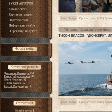
БУКЕТ АВТОРОВ
Каталог статей
Картинная галерея
Кино. Театр
|
Просмотров:
1429
|
Добав
Обратная связь
Информация о сайте
Т.Власов. "Дюнкерк", или Нолан
О прекращении деятел...
ТИХОН ВЛАСОВ. "ДЮНКЕРК", ИЛ
Форма входа
Категории раздела
Джованни Вепхвадзе
[54]
Гаянэ Добровольская
[46]
Ольга Луценко
[5]
Тихон Власов
[12]
Сергей Владимиров
[1]
Кино. Театр
|
Просмотров:
1348
|
Добав
Статистика
Онлайн всего:
1