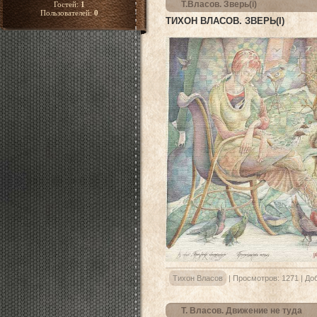
Т.Власов. Зверь(i)
Гостей:
1
Пользователей:
0
ТИХОН ВЛАСОВ. ЗВЕРЬ(I)
Тихон Власов
|
Просмотров:
1271
|
До
Т. Власов. Движение не туда