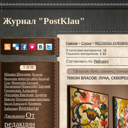
Журнал "PostKlau"
Главная
»
Статьи
»
РАССКАЗЫ ХУДОЖН
В категории материалов
:
12
Показано материалов
:
1-12
Сортировать по
:
Рейтингу
ТЭГИ
Т.Власов. Луна, скворец, Гонча
Михаил Шевченко
Валеева
ТИХОН ВЛАСОВ. ЛУНА, СКВОРЕ
новости сайта
Катарина
Басараб
Стас
Манштейн Евгений
Несмеянов(Манштейн) Евгений
Гремитских Александр
Дергачёва Виктория
Андреев
Виктор
Персональная выставка
Казимеж
Басов Александр
Вепхвадзе
Бабкевич
От
Джованни
редакции