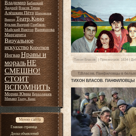
Владимир
Бабицкий
Андрей
Власов Тихон
Алёшкин Пётр
Шаповалов
Театр.Кино
Виктор
Грибков-
Куклин Валерий
Ваняшова
Майский Виктор
Маргарита
Визуальное
искусство
Коротков
Нравы и
Ингвар
Тихон Власов
|
Просмотров:
1634
|
До
НЕ
мораль
СМЕШНО!
Т.Власов. Панфиловцы в белы
СТОИТ
ТИХОН ВЛАСОВ. ПАНФИЛОВЦЫ
ВСПОМНИТЬ
Мориц Юнна
Верхоланцев
Михаил
Театр. Кино
Меню сайта
Главная страница
Доска объявлений