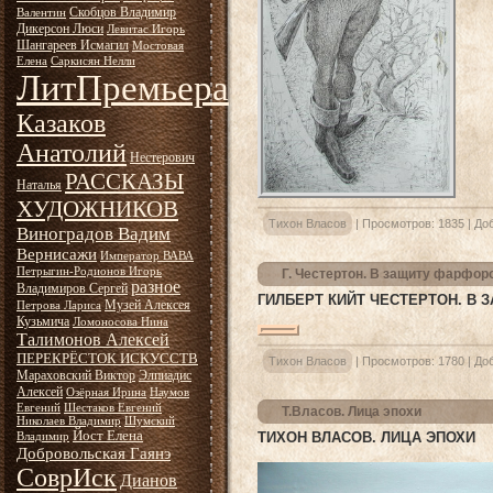
Скобцов Владимир
Валентин
Дикерсон Люси
Левитас Игорь
Шангареев Исмагил
Мостовая
Елена
Саркисян Нелли
ЛитПремьера
Казаков
Анатолий
Нестерович
РАССКАЗЫ
Наталья
ХУДОЖНИКОВ
Тихон Власов
|
Просмотров:
1835
|
До
Виноградов Вадим
Вернисажи
Император ВАВА
Петрыгин-Родионов Игорь
Г. Честертон. В защиту фарфо
разное
Владимиров Сергей
ГИЛБЕРТ КИЙТ ЧЕСТЕРТОН. В
Музей Алексея
Петрова Лариса
Кузьмича
Ломоносова Нина
Талимонов Алексей
ПЕРЕКРЁСТОК ИСКУССТВ
Тихон Власов
|
Просмотров:
1780
|
До
Мараховский Виктор
Элпиадис
Алексей
Озёрная Ирина
Наумов
Евгений
Шестаков Евгений
Т.Власов. Лица эпохи
Николаев Владимир
Шумский
Йост Елена
ТИХОН ВЛАСОВ. ЛИЦА ЭПОХИ
Владимир
Добровольская Гаянэ
СоврИск
Дианов