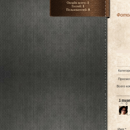
Онлайн всего:
1
Гостей:
1
Пользователей:
0
Фото
Copyri
Категор
Просмо
Всего к
1
muse
0
Имя *: