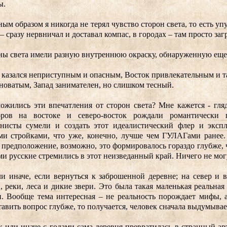
ы.
ым образом я никогда не терял чувство сторон света, то есть упус
 – сразу нервничал и доставал компас, в городах – там просто заг
ы света имели разную внутреннюю окраску, обнаруженную еще 
 казался неприступным и опасным, Восток привлекательным и 
новатым, Запад занимателен, но слишком тесный.
ожились эти впечатления от сторон света? Мне кажется - гляд
оров на востоке и северо-восток рождали романтически пр
нисты сумели и создать этот идеалистический флер и эксп
ми стройками, что уже, конечно, лучше чем ГУЛАГами ранее. 
 предположение, возможно, это формировалось гораздо глубже, ч
ми русские стремились в этот неизведанный край. Ничего не могу
и иначе, если вернуться к заброшенной деревне; на север и в
, реки, леса и дикие звери. Это была такая маленькая реальная
. Вообще тема интересная – не реальность порождает мифы, а
тавить вопрос глубже, то получается, человек сначала выдумывае
к или иначе с годами сама деревня превратилась в странный а