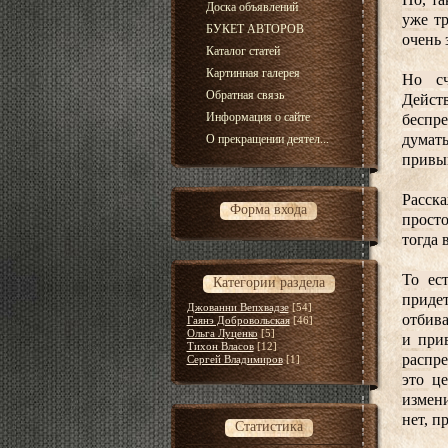
Доска объявлений
уже тр
БУКЕТ АВТОРОВ
очень 
Каталог статей
Картинная галерея
Но сч
Обратная связь
Дейст
Информация о сайте
беспре
думать
О прекращении деятел...
привык
Расска
Форма входа
просто
тогда 
То ес
Категории раздела
придет
Джованни Вепхвадзе
[54]
отбива
Гаянэ Добровольская
[46]
Ольга Луценко
[5]
и прив
Тихон Власов
[12]
распре
Сергей Владимиров
[1]
это ц
измени
нет, п
Статистика