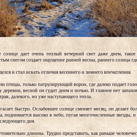
е солнце дает очень теплый вечерний свет даже днем, такое 
тым снегом создает ощущение ранней весны, раннего солнца где
делся и стал искать отличия весеннего и зимнего впечатления.
и птицы, только патрулирующий ворон, где далеко подает голо
у деревни, весной он гудит днем и ночью. И главное нет запахов
трав, далекого, но уже наступающего тепла.
гасает быстро. Ослабевшее солнце сменяет месяц, он делает бол
а, поднимается высоко в небо, пугая многочисленные звезды, и з
следующего дня.
томительно длинны. Трудно представить, как раньше человечес