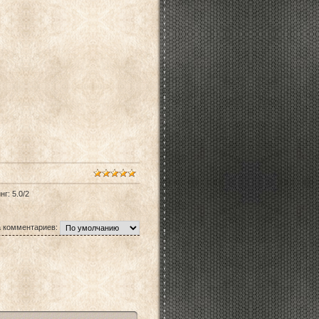
нг
:
5.0
/
2
 комментариев: