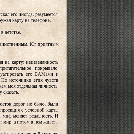
кал его иногда, разумеется, 
ружал карту на телефоне.
в детстве.
таинственным, Юг приятным 
я на карту; неизведанность 
итягательное покрывало. 
луатировать его БАМами и 
Но источники этих чувств 
ем моя отдельная личность, 
 сказать.
осток дорог не было, были 
 проекция с условной карты 
 миф меняет реальность. И 
т мир, а потом в нем живет.
ртефакт, умирающий мамонт; 