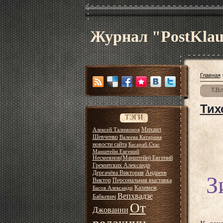
Журнал "PostKla
Главная
Т.В
Тих
ТЭГИ
Михаил
Алексей Талимонов
Шевченко
Валеева Катарина
новости сайта
Басараб Стас
Манштейн Евгений
Несмеянов(Манштейн) Евгений
Гремитских Александр
Дергачёва Виктория
Андреев
З
Виктор
Персональная выставка
Казимеж
Басов Александр
Вепхвадзе
Бабкевич
От
Джованни