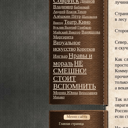
СоврИск
Дианов
лучин
Владимир
Бабицкий
Андрей
Власов Тихон
Странн
Алёшкин Пётр
Шаповалов
в лесу
Театр.Кино
Виктор
Грибков-
Куклин Валерий
Сторон
Ваняшова
Майский Виктор
Маргарита
Визуальное
Север,
и скуч
искусство
Коротков
Нравы и
Ингвар
Как сл
НЕ
мораль
прост
СМЕШНО!
Комму
прочи
СТОИТ
только
ВСПОМНИТЬ
а века
Мориц Юнна
Верхоланцев
Михаил
Так ил
овраги
России
если с
Меню сайта
Главная страница
Но, та