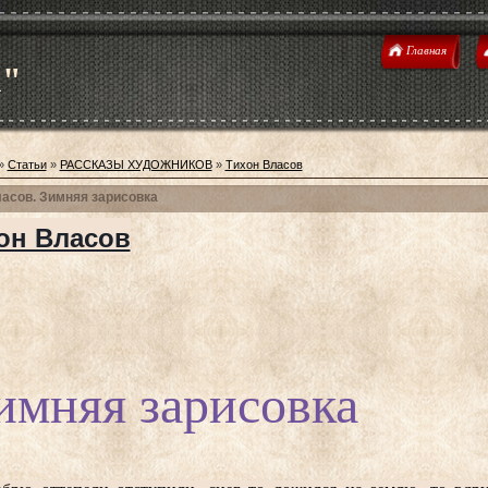
Главная
u"
»
Статьи
»
РАССКАЗЫ ХУДОЖНИКОВ
»
Тихон Власов
ласов. Зимняя зарисовка
он Власов
имняя зарисовка