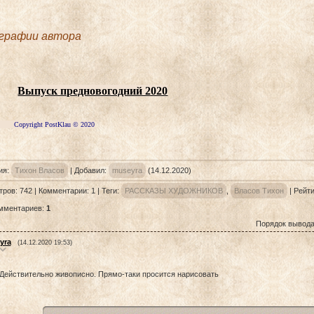
графии автора
Выпуск предновогодний 2020
ght PostKlau © 2020
ия
:
Тихон Власов
|
Добавил
:
museyra
(14.12.2020)
тров
:
742
|
Комментарии
:
1
|
Теги
:
РАССКАЗЫ ХУДОЖНИКОВ
,
Власов Тихон
|
Рейти
омментариев
:
1
Порядок вывода
yra
(14.12.2020 19:53)
Действительно живописно. Прямо-таки просится нарисовать