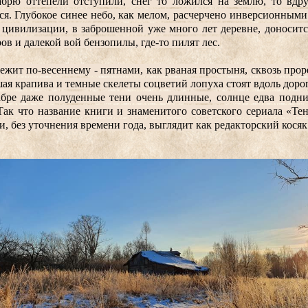
брю оттепели отступили, снег то ложился на землю, то вдруг
ся. Глубокое синее небо, как мелом, расчерчено инверсионными 
 цивилизации, в заброшенной уже много лет деревне, доноситс
ов и далекой вой бензопилы, где-то пилят лес.
ежит по-весеннему - пятнами, как рваная простыня, сквозь проре
ая крапива и темные скелеты соцветий лопуха стоят вдоль доро
бре даже полуденные тени очень длинные, солнце едва подним
Так что название книги и знаменитого советского сериала «Тен
, без уточнения времени года, выглядит как редакторский косяк 