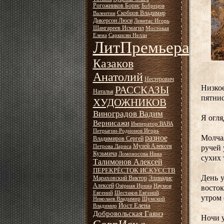
Рогожников Борис
Бобрецов
Скобцов Владимир
Валентин
Дикерсон Люси
Левитас Игорь
Шангареев Исмагил
Мостовая
Елена
Саркисян Нелли
ЛитПремьера
Казаков
Анатолий
Нестерович
Низко
РАССКАЗЫ
Наталья
пятнис
ХУДОЖНИКОВ
Виноградов Вадим
Я огля
Вернисажи
Император ВАВА
Петрыгин-Родионов Игорь
Молчал
разное
Владимиров Сергей
Музей Алексея
ручей 
Петрова Лариса
Кузьмича
Ломоносова Нина
сухих 
Талимонов Алексей
ПЕРЕКРЁСТОК ИСКУССТВ
День у
Мараховский Виктор
Элпиадис
Алексей
Озёрная Ирина
Наумов
восток
Евгений
Шестаков Евгений
утром 
Николаев Владимир
Шумский
Йост Елена
Владимир
Добровольская Гаянэ
Ночи у