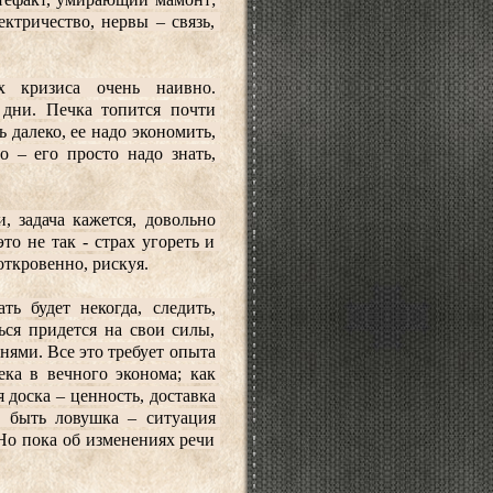
ктричество, нервы – связь, 
 кризиса очень наивно. 
дни. Печка топится почти 
ь далеко, ее надо экономить, 
 – его просто надо знать, 
 задача кажется, довольно 
 не так - страх угореть и 
откровенно, рискуя.
ь будет некогда, следить, 
ься придется на свои силы, 
нями. Все это требует опыта 
ка в вечного эконома; как 
 доска – ценность, доставка 
 быть ловушка – ситуация 
Но пока об изменениях речи 