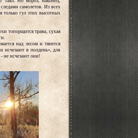
 таял. Но мороз, наконец, 
следами самолетов. Из всех 
я только гул этих высотных 
хи топорщится трава, сухая 
ги.
ается над лесом и тянется 
и исчезают в полдень», для 
- не исчезают они!