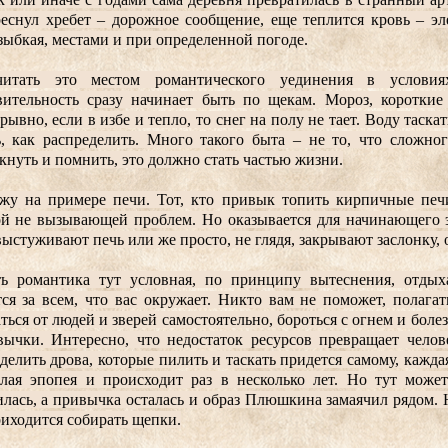
еснул хребет – дорожное сообщение, еще теплится кровь – эле
зыбкая, местами и при определенной погоде.
итать это местом романтического уединения в условиях
вительность сразу начинает быть по щекам. Мороз, короткие 
рывно, если в избе и тепло, то снег на полу не тает. Воду таскат
, как распределить. Много такого быта – не то, что сложного
нуть и помнить, это должно стать частью жизни.
жу на примере печи. Тот, кто привык топить кирпичные печи,
й не вызывающей проблем. Но оказывается для начинающего это
выстуживают печь или же просто, не глядя, закрывают заслонку, 
ть романтика тут условная, по принципу вытеснения, отдыхат
ся за всем, что вас окружает. Никто вам не поможет, полагат
ться от людей и зверей самостоятельно, бороться с огнем и болез
ычки. Интересно, что недостаток ресурсов превращает челове
делить дрова, которые пилить и таскать придется самому, каждая
елая эпопея и происходит раз в несколько лет. Но тут может
лась, а привычка осталась и образ Плюшкина замаячил рядом. 
риходится собирать щепки.