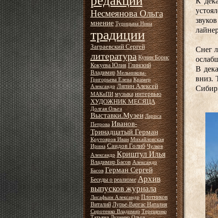
редакции
К дека
устоял
Несмеянова Ольга
звуков
мнение
Турицына Нина
лайнер
традиции
Заграевский Сергей
Снег л
литература
Кунин Борис
ослабш
Кокуева Юлия
Глинский
В дека
Владимир
Мельникова-
вниз. 
Григорьева Елена
Крамер
Ляпин Алексей
Александр
Сибири
интервью
музыка
МАКиПИ
ХУДОЖНИК МЕСЯЦА
Долгая Ольга
Выставки.Музеи
Лариса
Иванов-
Петрова
Тринадцатый Герман
Крутояров Иван
Михайловская
Саидов Голиб
Ирина
Чулков
Криштул Илья
Александр
Владимир Басов
Александр
Герман Сергей
Басов
Архив
Беседы о реализме
выпусков журнала
Плотников
Лисафьин Александр
Виталий
Лурье-Варгас Наталия
Сиротенко Владимир
Терещенко
Татьяна
Луценко Ольга