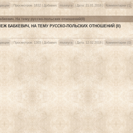
дакции
|
Просмотров:
1832
|
Добавил:
museyra
|
Дата:
21.01.2018
|
Комментарии (1)
абкевич. На тему русско-польских отношений(II)
ЕЖ БАБКЕВИЧ, НА ТЕМУ РУССКО-ПОЛЬСКИХ ОТНОШЕНИЙ (II)
дакции
|
Просмотров:
1303
|
Добавил:
museyra
|
Дата:
12.02.2018
|
Комментарии (0)