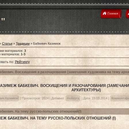
Главная
u"
»
Статьи
»
Традиции
» Бабкевич Казимеж
рии материалов
:
3
о материалов
:
1-3
вать по
:
Рейтингу
абкевич. Восхищения и разочарования (замечания художника на тему арх
КАЗИМЕЖ БАБКЕВИЧ. ВОСХИЩЕНИЯ И РАЗОЧАРОВАНИЯ (ЗАМЕЧАНИ
АРХИТЕКТУРЫ)
вич Казимеж
|
Просмотров:
2024
|
Добавил:
museyra
|
Дата:
15.03.2014
|
Комментари
абкевич. На тему русско-польских отношений(I)
ЕЖ БАБКЕВИЧ. НА ТЕМУ РУССКО-ПОЛЬСКИХ ОТНОШЕНИЙ (I)