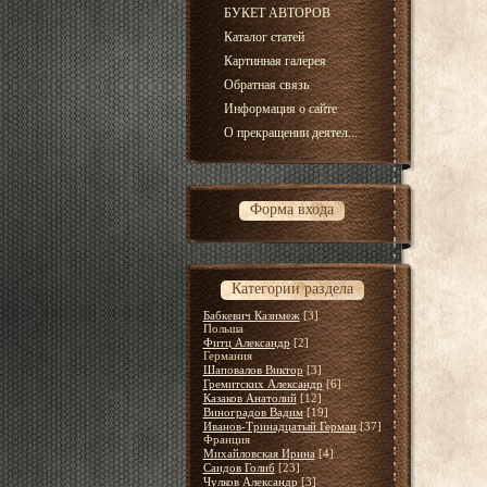
БУКЕТ АВТОРОВ
Каталог статей
Картинная галерея
Обратная связь
Информация о сайте
О прекращении деятел...
Форма входа
Категории раздела
Бабкевич Казимеж
[3]
Польша
Фитц Александр
[2]
Германия
Шаповалов Виктор
[3]
Гремитских Александр
[6]
Казаков Анатолий
[12]
Виноградов Вадим
[19]
Иванов-Тринадцатый Герман
[37]
Франция
Михайловская Ирина
[4]
Саидов Голиб
[23]
Чулков Александр
[3]