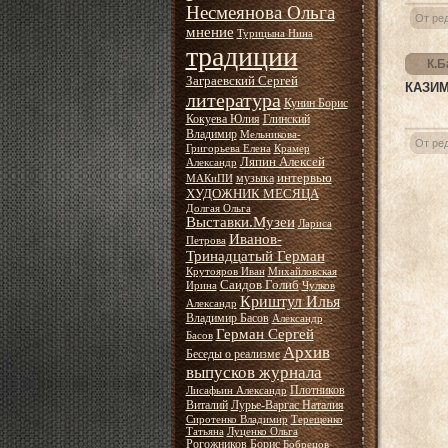
Несмеянова Ольга
От ре
мнение
Турицына Нина
традиции
К.Б
Заграевский Сергей
КАЗИМ
литература
Кунин Борис
Кокуева Юлия
Глинский
Владимир
Мельникова-
От ре
Григорьева Елена
Крамер
Ляпин Алексей
Александр
интервью
музыка
МАКиПИ
ХУДОЖНИК МЕСЯЦА
Долгая Ольга
Выставки.Музеи
Лариса
Иванов-
Петрова
Тринадцатый Герман
Крутояров Иван
Михайловская
Саидов Голиб
Ирина
Чулков
Криштул Илья
Александр
Владимир Басов
Александр
Герман Сергей
Басов
Архив
Беседы о реализме
выпусков журнала
Плотников
Лисафьин Александр
Виталий
Лурье-Варгас Наталия
Сиротенко Владимир
Терещенко
Татьяна
Луценко Ольга
Рогожников Борис
Бобрецов