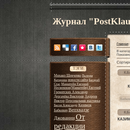
Журнал "PostKla
Главная
В катего
Показан
Сортиро
ТЭГИ
К.Б
Михаил Шевченко
Валеева
новости сайта
Катарина
Басараб
Стас
Манштейн Евгений
Несмеянов(Манштейн) Евгений
Гремитских Александр
Дергачёва Виктория
Андреев
Бабке
Виктор
Персональная выставка
Казимеж
Басов Александр
Вепхвадзе
Бабкевич
К.Б
От
Джованни
КАЗИМ
редакции