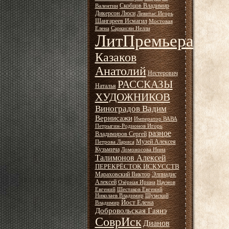
Скобцов Владимир
Валентин
Дикерсон Люси
Левитас Игорь
Шангареев Исмагил
Мостовая
Елена
Саркисян Нелли
ЛитПремьера
Казаков
Анатолий
Нестерович
РАССКАЗЫ
Наталья
ХУДОЖНИКОВ
Виноградов Вадим
Вернисажи
Император ВАВА
Петрыгин-Родионов Игорь
разное
Владимиров Сергей
Музей Алексея
Петрова Лариса
Кузьмича
Ломоносова Нина
Талимонов Алексей
ПЕРЕКРЁСТОК ИСКУССТВ
Мараховский Виктор
Элпиадис
Алексей
Озёрная Ирина
Наумов
Евгений
Шестаков Евгений
Николаев Владимир
Шумский
Йост Елена
Владимир
Добровольская Гаянэ
СоврИск
Дианов