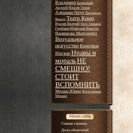
Владимир
Бабицкий
Андрей
Власов Тихон
Алёшкин Пётр
Шаповалов
Театр.Кино
Виктор
Куклин Валерий
Пётр Алёшкин
Грибков-Майский Виктор
Ваняшова Маргарита
Визуальное
искусство
Коротков
Нравы и
Ингвар
НЕ
мораль
СМЕШНО!
СТОИТ
ВСПОМНИТЬ
Мориц Юнна
Верхоланцев
Михаил
Меню сайта
Главная страница
Доска объявлений