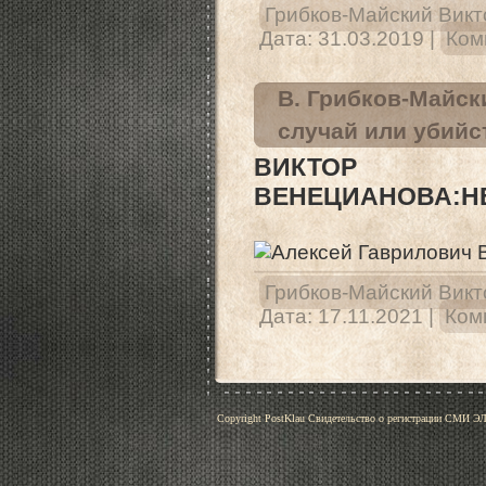
Грибков-Майский Викт
Дата:
31.03.2019
|
Ком
В. Грибков-Майск
случай или убийс
ВИКТОР ГР
ВЕНЕЦИАНОВА:Н
Грибков-Майский Викт
Дата:
17.11.2021
|
Ком
Copyright PostKlau Свидетельство о регистрации СМИ 