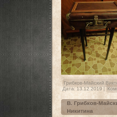
Грибков-Майский Викт
Дата:
13.12.2019
|
Ком
В. Грибков-Майск
Никитина