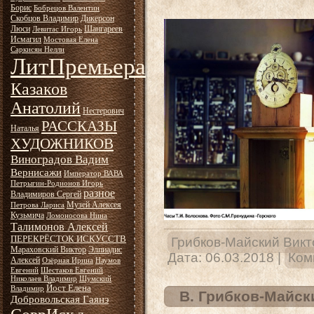
Борис
Бобрецов Валентин
Скобцов Владимир
Дикерсон
Люси
Шангареев
Левитас Игорь
Исмагил
Мостовая Елена
Саркисян Нелли
ЛитПремьера
Казаков
Анатолий
Нестерович
РАССКАЗЫ
Наталья
ХУДОЖНИКОВ
Виноградов Вадим
Вернисажи
Император ВАВА
Петрыгин-Родионов Игорь
разное
Владимиров Сергей
Музей Алексея
Петрова Лариса
Кузьмича
Ломоносова Нина
Талимонов Алексей
ПЕРЕКРЁСТОК ИСКУССТВ
Грибков-Майский Викт
Мараховский Виктор
Элпиадис
Дата:
06.03.2018
|
Ком
Алексей
Озёрная Ирина
Наумов
Евгений
Шестаков Евгений
Николаев Владимир
Шумский
Йост Елена
Владимир
В. Грибков-Майск
Добровольская Гаянэ