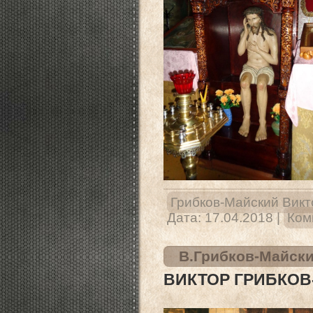
Грибков-Майский Викт
Дата:
17.04.2018
|
Ком
В.Грибков-Майски
ВИКТОР ГРИБКОВ