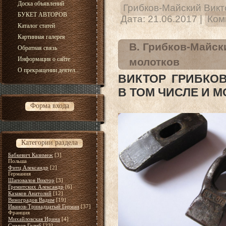
Доска объявлений
Грибков-Майский Викт
БУКЕТ АВТОРОВ
Дата:
21.06.2017
|
Ком
Каталог статей
Картинная галерея
В. Грибков-Майск
Обратная связь
Информация о сайте
молотков
О прекращении деятел...
ВИКТОР ГРИБКО
В ТОМ ЧИСЛЕ И 
Форма входа
Категории раздела
Бабкевич Казимеж
[3]
Польша
Фитц Александр
[2]
Германия
Шаповалов Виктор
[3]
Гремитских Александр
[6]
Казаков Анатолий
[12]
Виноградов Вадим
[19]
Иванов-Тринадцатый Герман
[37]
Франция
Михайловская Ирина
[4]
Саидов Голиб
[23]