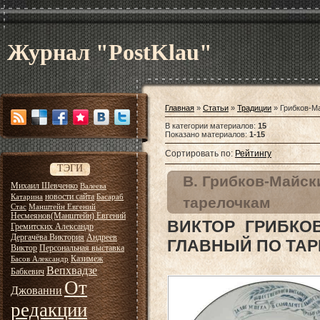
Журнал "PostKlau"
Главная
»
Статьи
»
Традиции
» Грибков-М
В категории материалов
:
15
Показано материалов
:
1-15
Сортировать по
:
Рейтингу
ТЭГИ
В. Грибков-Майск
Михаил Шевченко
Валеева
новости сайта
Катарина
Басараб
тарелочкам
Стас
Манштейн Евгений
Несмеянов(Манштейн) Евгений
ВИКТОР ГРИБКО
Гремитских Александр
Дергачёва Виктория
Андреев
ГЛАВНЫЙ ПО ТА
Виктор
Персональная выставка
Казимеж
Басов Александр
Вепхвадзе
Бабкевич
От
Джованни
редакции