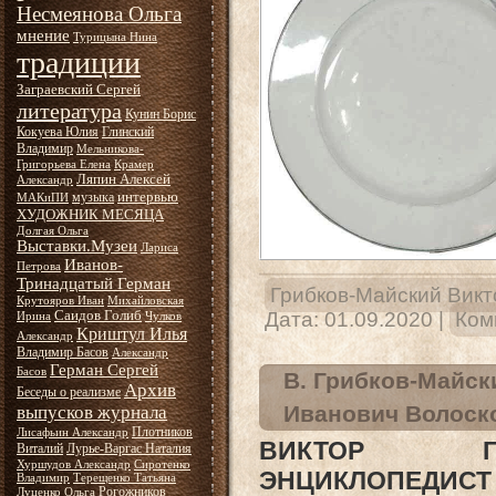
Несмеянова Ольга
мнение
Турицына Нина
традиции
Заграевский Сергей
литература
Кунин Борис
Кокуева Юлия
Глинский
Владимир
Мельникова-
Григорьева Елена
Крамер
Ляпин Алексей
Александр
интервью
музыка
МАКиПИ
ХУДОЖНИК МЕСЯЦА
Долгая Ольга
Выставки.Музеи
Лариса
Иванов-
Петрова
Тринадцатый Герман
Грибков-Майский Викт
Крутояров Иван
Михайловская
Саидов Голиб
Дата:
01.09.2020
|
Ком
Ирина
Чулков
Криштул Илья
Александр
Владимир Басов
Александр
Герман Сергей
Басов
В. Грибков-Майск
Архив
Беседы о реализме
Иванович Волоск
выпусков журнала
Плотников
Лисафьин Александр
ВИКТОР ГРИ
Виталий
Лурье-Варгас Наталия
Хуршудов Александр
Сиротенко
ЭНЦИКЛОПЕДИСТ
Владимир
Терещенко Татьяна
Рогожников
Луценко Ольга