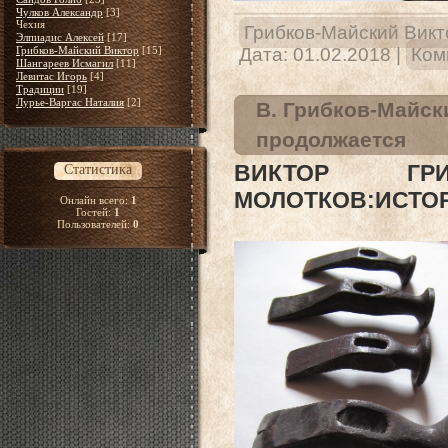
Чулков Александр
[3]
Чехия
Грибков-Майский Викт
Элпиадис Алексей
[17]
Грибков-Майский Виктор
[15]
Дата:
01.02.2018
|
Ком
Шангареев Исмагил
[11]
Левитас Игорь
[4]
Традиции
[19]
Лурье-Варгас Наталия
[2]
В. Грибков-Майск
продолжается
ВИКТОР ГРИБ
Статистика
МОЛОТКОВ:ИСТО
Онлайн всего:
1
Гостей:
1
Пользователей:
0