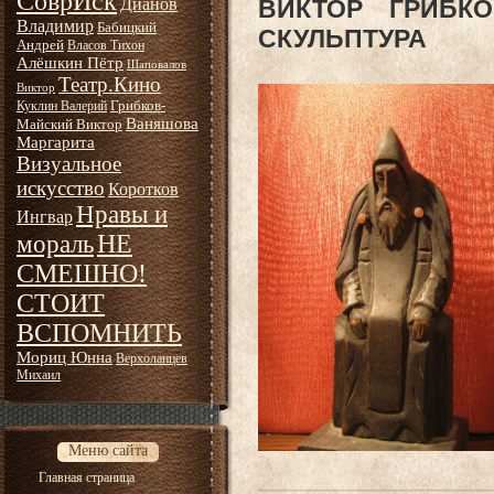
СоврИск
Дианов
ВИКТОР ГРИБКО
Владимир
Бабицкий
СКУЛЬПТУРА
Андрей
Власов Тихон
Алёшкин Пётр
Шаповалов
Театр.Кино
Виктор
Грибков-
Куклин Валерий
Ваняшова
Майский Виктор
Маргарита
Визуальное
искусство
Коротков
Нравы и
Ингвар
НЕ
мораль
СМЕШНО!
СТОИТ
ВСПОМНИТЬ
Мориц Юнна
Верхоланцев
Михаил
Меню сайта
Главная страница