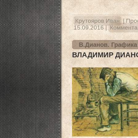
Крутояров Иван
|
Про
15.09.2016
|
Комментар
В.Дианов. Графика
ВЛАДИМИР ДИАНО