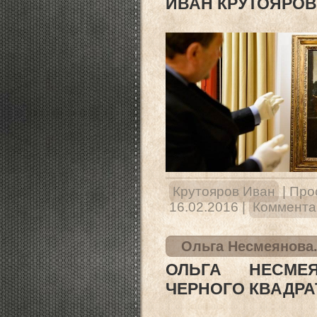
ИВАН КРУТОЯРОВ
Крутояров Иван
|
Про
16.02.2016
|
Комментар
Ольга Несмеянова.
ОЛЬГА НЕСМЕ
ЧЕРНОГО КВАДРА