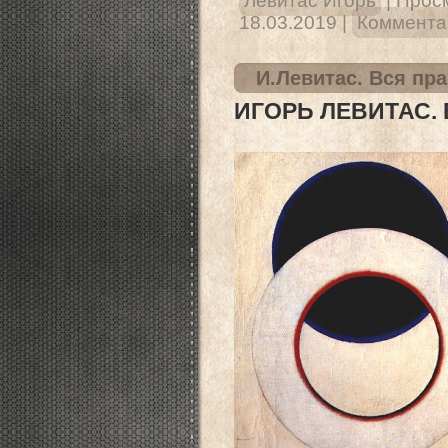
Левитас Игорь
|
Прос
18.03.2019
|
Комментар
И.Левитас. Вся пра
ИГОРЬ ЛЕВИТАС. 