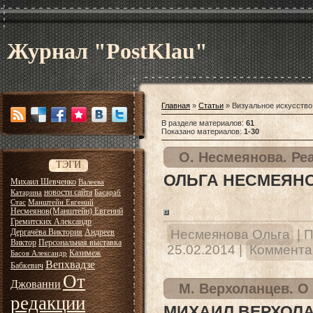
Журнал "PostKlau"
Главная
»
Статьи
» Визуальное искусство
В разделе материалов
:
61
Показано материалов
:
1-30
О. Несмеянова. Ре
ТЭГИ
ОЛЬГА НЕСМЕЯНО
Михаил Шевченко
Валеева
новости сайта
Катарина
Басараб
Стас
Манштейн Евгений
Несмеянов(Манштейн) Евгений
Гремитских Александр
Дергачёва Виктория
Андреев
Несмеянова Ольга
|
П
Виктор
Персональная выставка
25.02.2014
|
Комментар
Казимеж
Басов Александр
Вепхвадзе
Бабкевич
От
Джованни
М. Верхоланцев. О
редакции
МИХАИЛ ВЕРХОЛ