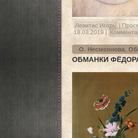
Левитас Игорь
|
Прос
18.03.2019
|
Комментар
O. Несмеянова. Об
ОБМАНКИ ФЁДОР