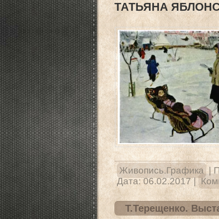
ТАТЬЯНА ЯБЛОНСК
Живопись.Графика
|
П
Дата:
06.02.2017
|
Ком
Т.Терещенко. Выст