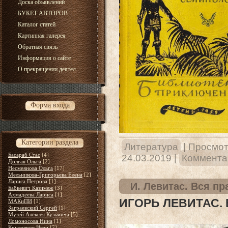
Доска объявлений
БУКЕТ АВТОРОВ
Каталог статей
Картинная галерея
Обратная связь
Информация о сайте
О прекращении деятел...
Форма входа
Категории раздела
Литература
|
Просмот
Басараб Стас
[4]
24.03.2019
|
Комментар
Долгая Ольга
[2]
Несмеянова Ольга
[17]
Мельникова-Григорьева Елена
[2]
Лариса Петрова
[1]
И. Левитас. Вся пр
Бабкевич Казимеж
[3]
Ахмадеева Лариса
[1]
ИГОРЬ ЛЕВИТАС. 
МАКиПИ
[1]
Заграевский Сергей
[1]
Музей Алексея Кузьмича
[5]
Ломоносова Нина
[1]
Крутояров Иван
[7]