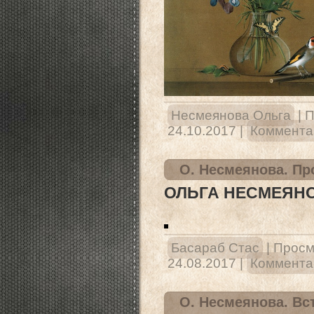
Несмеянова Ольга
|
П
24.10.2017
|
Комментар
О. Несмеянова. Пр
ОЛЬГА НЕСМЕЯНО
Басараб Стас
|
Просм
24.08.2017
|
Комментар
О. Несмеянова. Вс