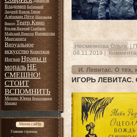
Дианов
Владимир
Бабицкий
Андрей
Власов Тихон
Алёшкин Пётр
Шаповалов
Театр.Кино
Виктор
Грибков-
Куклин Валерий
Ваняшова
Майский Виктор
Маргарита
Визуальное
Несмеянова Ольга
|
П
искусство
Коротков
08.11.2019
|
Комментар
Нравы и
Ингвар
НЕ
мораль
И. Левитас. О тех,
СМЕШНО!
ИГОРЬ ЛЕВИТАС. 
СТОИТ
ВСПОМНИТЬ
Мориц Юнна
Верхоланцев
Михаил
Меню сайта
Главная страница