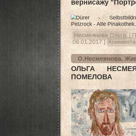
вернисажу "Портр
Несмеянова Ольга
|
П
08.01.2017
|
Комментар
О.Несмеянова. Жив
ОЛЬГА НЕСМЕ
ПОМЕЛОВА