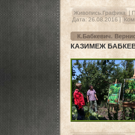
Живопись.Графика
|
П
Дата:
26.08.2016
|
Ком
К.Бабкевич. Верни
КАЗИМЕЖ БАБКЕВ