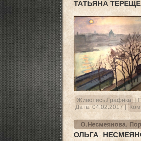
ТАТЬЯНА ТЕРЕЩЕ
Живопись.Графика
|
П
Дата:
04.02.2017
|
Ком
О.Несмеянова. Пор
ОЛЬГА НЕСМЕЯНОВ