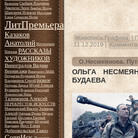
Скобцов Владимир
Валентин
Дикерсон Люси
Левитас Игорь
Шангареев Исмагил
Мостовая
Елена
Саркисян Нелли
ЛитПремьера
Казаков
Живопись.Графика
|
П
Анатолий
11.12.2019
|
Комментар
Нестерович
РАССКАЗЫ
Наталья
ХУДОЖНИКОВ
О.Несмеянова. Пут
Виноградов Вадим
ОЛЬГА НЕСМЕЯ
Вернисажи
Император ВАВА
Петрыгин-Родионов Игорь
БУДАЕВА
разное
Владимиров Сергей
Музей Алексея
Петрова Лариса
Кузьмича
Кузнецов Григорий
Ломоносова Нина
Талимонов Алексей
ПЕРЕКРЁСТОК ИСКУССТВ
Мараховский Виктор
Элпиадис
Алексей
Озёрная Ирина
Наумов
Евгений
Шестаков Евгений
Николаев Владимир
Шумский
Йост Елена
Владимир
Добровольская Гаянэ
СоврИск