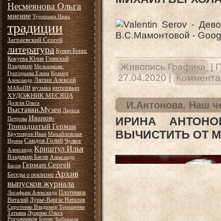
Несмеянова Ольга
мнение
Турицына Нина
традиции
Заграевский Сергей
литература
Кунин Борис
Кокуева Юлия
Глинский
Живопись.Графика
|
П
Владимир
Мельникова-
Григорьева Елена
Крамер
27.04.2020
|
Комментар
Ляпин Алексей
Александр
интервью
музыка
МАКиПИ
ХУДОЖНИК МЕСЯЦА
И.Антонова. Наш ч
Долгая Ольга
Выставки.Музеи
Лариса
Иванов-
ИРИНА АНТОНО
Петрова
Тринадцатый Герман
ВЫЧИСТИТЬ ОТ 
Крутояров Иван
Михайловская
Саидов Голиб
Ирина
Чулков
Криштул Илья
Александр
Владимир Басов
Александр
Герман Сергей
Басов
Архив
Беседы о реализме
выпусков журнала
Плотников
Лисафьин Александр
Виталий
Лурье-Варгас Наталия
Сиротенко Владимир
Терещенко
Татьяна
Луценко Ольга
Рогожников Борис
Бобрецов