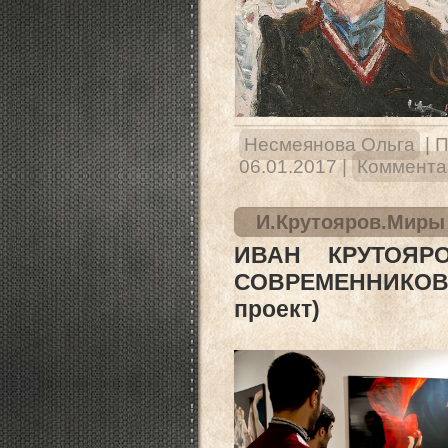
Несмеянова Ольга
|
П
06.01.2017
|
Комментар
И.Крутояров.Миры
ИВАН КРУТОЯР
СОВРЕМЕННИКО
проект)