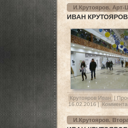
И.Крутояров. Арт-
ИВАН КРУТОЯРОВ
Крутояров Иван
|
Про
16.02.2016
|
Комментар
И.Крутояров. Втор