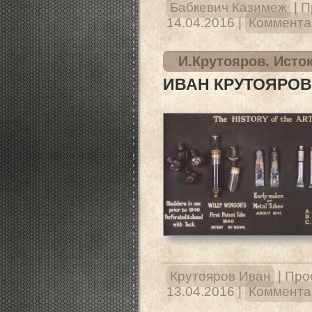
Бабкевич Казимеж
|
П
14.04.2016
|
Комментар
И.Крутояров. Исто
ИВАН КРУТОЯРОВ
Крутояров Иван
|
Про
13.04.2016
|
Комментар