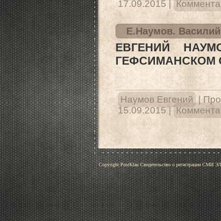
17.09.2015
|
Комментар
Е.Наумов. Василий
ЕВГЕНИЙ НАУМ
ГЕФСИМАНСКОМ 
Наумов Евгений
|
Про
15.09.2015
|
Комментар
Copyright PostKlau Свидетельство о регистрации СМИ 