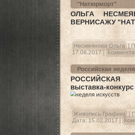
"Натюрморт"
ОЛЬГА НЕСМЕЯ
ВЕРНИСАЖУ "НА
Несмеянова Ольга
|
П
17.08.2017
|
Комментар
Российская неделя
РОССИЙСКАЯ Н
выставка-конкурс
Живопись.Графика
|
П
Дата:
15.02.2017
|
Ком