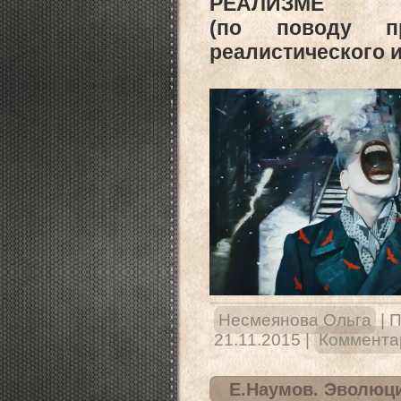
РЕАЛИЗМЕ
(по поводу пр
реалистического и
Несмеянова Ольга
|
П
21.11.2015
|
Комментар
Е.Наумов. Эволюци