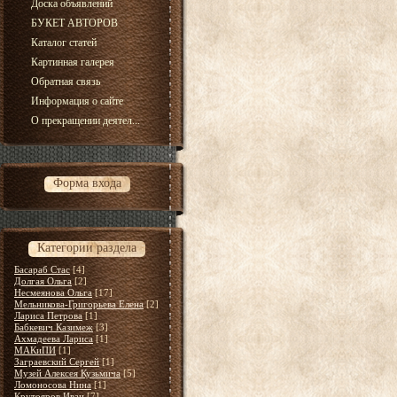
Доска объявлений
БУКЕТ АВТОРОВ
Каталог статей
Картинная галерея
Обратная связь
Информация о сайте
О прекращении деятел...
Форма входа
Категории раздела
Басараб Стас
[4]
Долгая Ольга
[2]
Несмеянова Ольга
[17]
Мельникова-Григорьева Елена
[2]
Лариса Петрова
[1]
Бабкевич Казимеж
[3]
Ахмадеева Лариса
[1]
МАКиПИ
[1]
Заграевский Сергей
[1]
Музей Алексея Кузьмича
[5]
Ломоносова Нина
[1]
Крутояров Иван
[7]