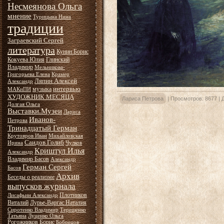
Несмеянова Ольга
мнение
Турицына Нина
традиции
Заграевский Сергей
литература
Кунин Борис
Кокуева Юлия
Глинский
Владимир
Мельникова-
Григорьева Елена
Крамер
Ляпин Алексей
Александр
интервью
музыка
МАКиПИ
ХУДОЖНИК МЕСЯЦА
Лариса Петрова
|
Просмотров:
8677
|
Долгая Ольга
Выставки.Музеи
Лариса
Иванов-
Петрова
Тринадцатый Герман
Крутояров Иван
Михайловская
Саидов Голиб
Ирина
Чулков
Криштул Илья
Александр
Владимир Басов
Александр
Герман Сергей
Басов
Архив
Беседы о реализме
выпусков журнала
Плотников
Лисафьин Александр
Виталий
Лурье-Варгас Наталия
Сиротенко Владимир
Терещенко
Татьяна
Луценко Ольга
Рогожников Борис
Бобрецов