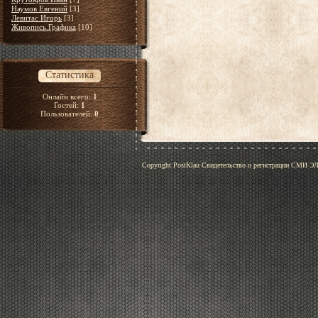
Наумов Евгений
[3]
Левитас Игорь
[3]
Живопись.Графика
[10]
Статистика
Онлайн всего:
1
Гостей:
1
Пользователей:
0
Copyright PostKlau Свидетельство о регистрации СМИ 