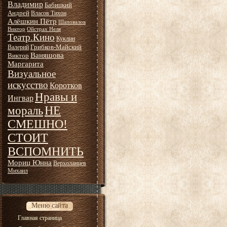
Владимир
Бабицкий
Андрей
Власов Тихон
Алёшкин Пётр
Шаповалов
Виктор
Ойстрах Неля
Театр.Кино
Куклин
Грибков-Майский
Валерий
Ваняшова
Виктор
Маргарита
Визуальное
искусство
Коротков
Нравы и
Ингвар
НЕ
мораль
СМЕШНО!
СТОИТ
ВСПОМНИТЬ
Мориц Юнна
Верхоланцев
Михаил
Меню сайта
Главная страница