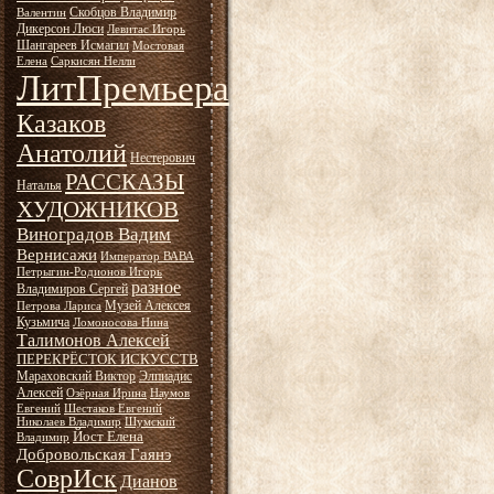
Скобцов Владимир
Валентин
Дикерсон Люси
Левитас Игорь
Шангареев Исмагил
Мостовая
Елена
Саркисян Нелли
ЛитПремьера
Казаков
Анатолий
Нестерович
РАССКАЗЫ
Наталья
ХУДОЖНИКОВ
Виноградов Вадим
Вернисажи
Император ВАВА
Петрыгин-Родионов Игорь
разное
Владимиров Сергей
Музей Алексея
Петрова Лариса
Кузьмича
Ломоносова Нина
Талимонов Алексей
ПЕРЕКРЁСТОК ИСКУССТВ
Мараховский Виктор
Элпиадис
Алексей
Озёрная Ирина
Наумов
Евгений
Шестаков Евгений
Николаев Владимир
Шумский
Йост Елена
Владимир
Добровольская Гаянэ
СоврИск
Дианов