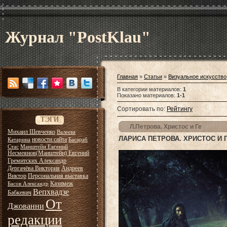
Журнал "PostKlau"
Главная
»
Статьи
»
Визуальное искусство
В категории материалов
:
1
Показано материалов
:
1-1
Сортировать по
:
Рейтингу
ТЭГИ
Л.Петрова. Христос и Ге
Михаил Шевченко
Валеева
ЛАРИСА ПЕТРОВА. ХРИСТОС И 
новости сайта
Катарина
Басараб
Стас
Манштейн Евгений
Несмеянов(Манштейн) Евгений
Гремитских Александр
Дергачёва Виктория
Андреев
Виктор
Персональная выставка
Казимеж
Басов Александр
Вепхвадзе
Бабкевич
От
Джованни
редакции