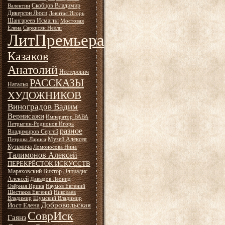
Скобцов Владимир
Валентин
Дикерсон Люси
Левитас Игорь
Шангареев Исмагил
Мостовая
Елена
Саркисян Нелли
ЛитПремьера
Казаков
Анатолий
Нестерович
РАССКАЗЫ
Наталья
ХУДОЖНИКОВ
Виноградов Вадим
Вернисажи
Император ВАВА
Петрыгин-Родионов Игорь
разное
Владимиров Сергей
Музей Алексея
Петрова Лариса
Кузьмича
Ломоносова Нина
Талимонов Алексей
ПЕРЕКРЁСТОК ИСКУССТВ
Мараховский Виктор
Элпиадис
Алексей
Давыдов Леонид
Озёрная Ирина
Наумов Евгений
Шестаков Евгений
Николаев
Владимир
Шумский Владимир
Добровольская
Йост Елена
СоврИск
Гаянэ