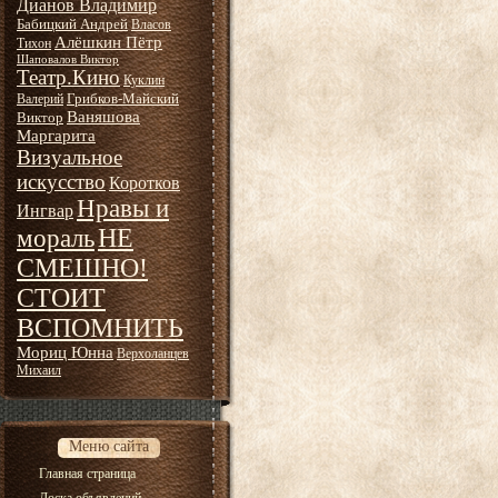
Дианов Владимир
Бабицкий Андрей
Власов
Алёшкин Пётр
Тихон
Шаповалов Виктор
Театр.Кино
Куклин
Грибков-Майский
Валерий
Ваняшова
Виктор
Маргарита
Визуальное
искусство
Коротков
Нравы и
Ингвар
НЕ
мораль
СМЕШНО!
СТОИТ
ВСПОМНИТЬ
Мориц Юнна
Верхоланцев
Михаил
Меню сайта
Главная страница