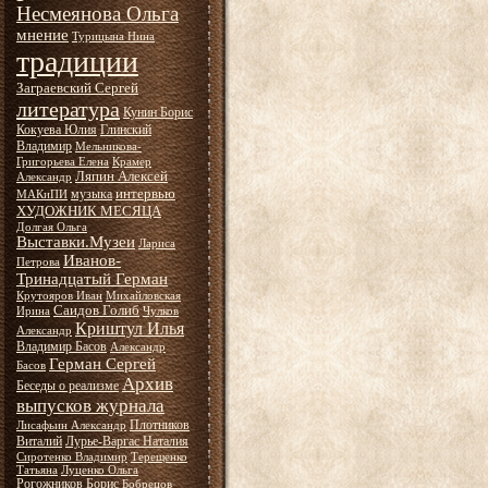
Несмеянова Ольга
мнение
Турицына Нина
традиции
Заграевский Сергей
литература
Кунин Борис
Кокуева Юлия
Глинский
Владимир
Мельникова-
Григорьева Елена
Крамер
Ляпин Алексей
Александр
интервью
музыка
МАКиПИ
ХУДОЖНИК МЕСЯЦА
Долгая Ольга
Выставки.Музеи
Лариса
Иванов-
Петрова
Тринадцатый Герман
Крутояров Иван
Михайловская
Саидов Голиб
Ирина
Чулков
Криштул Илья
Александр
Владимир Басов
Александр
Герман Сергей
Басов
Архив
Беседы о реализме
выпусков журнала
Плотников
Лисафьин Александр
Виталий
Лурье-Варгас Наталия
Сиротенко Владимир
Терещенко
Татьяна
Луценко Ольга
Рогожников Борис
Бобрецов