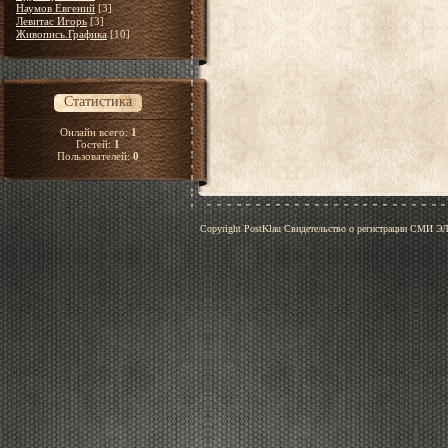
Наумов Евгений
[3]
Левитас Игорь
[3]
Живопись.Графика
[10]
Статистика
Онлайн всего:
1
Гостей:
1
Пользователей:
0
Copyright PostKlau Свидетельство о регистрации СМИ 