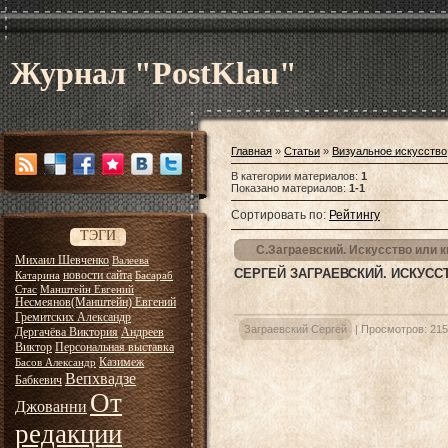
Журнал "PostKlau"
Главная
»
Статьи
»
Визуальное искусство
В категории материалов
:
1
Показано материалов
:
1-1
Сортировать по
:
Рейтингу
ТЭГИ
С.Заграевский. Искусство или к
Михаил Шевченко
Валеева
СЕРГЕЙ ЗАГРАЕВСКИЙ. ИСКУСС
новости сайта
Катарина
Басараб
Стас
Манштейн Евгений
Несмеянов(Манштейн) Евгений
Гремитских Александр
Заграевский Сергей
|
Просмотров:
215
Дергачёва Виктория
Андреев
Виктор
Персональная выставка
Казимеж
Басов Александр
Вепхвадзе
Бабкевич
От
Джованни
редакции