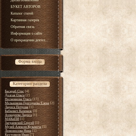
Доска объявлений
БУКЕТ АВТОРОВ
Каталог статей
Картинная галерея
Обратная связь
Информация о сайте
О прекращении деятел...
Форма входа
Категории раздела
Басараб Стас
[4]
Долгая Ольга
[2]
Несмеянова Ольга
[17]
Мельникова-Григорьева Елена
[2]
Лариса Петрова
[1]
Бабкевич Казимеж
[3]
Ахмадеева Лариса
[1]
МАКиПИ
[1]
Заграевский Сергей
[1]
Музей Алексея Кузьмича
[5]
Ломоносова Нина
[1]
Крутояров Иван
[7]