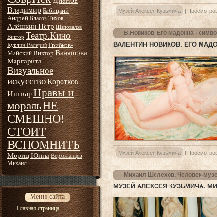
Дианов
Владимир
Бабицкий
Музей Алексея Кузьмича
|
Просмотров
Андрей
Власов Тихон
Алёшкин Пётр
Шаповалов
В.Новиков. Его Мадонна - симв
Театр.Кино
Виктор
ВАЛЕНТИН НОВИКОВ. ЕГО МАД
Грибков-
Куклин Валерий
Ваняшова
Майский Виктор
Маргарита
Визуальное
искусство
Коротков
Нравы и
Ингвар
НЕ
мораль
СМЕШНО!
СТОИТ
ВСПОМНИТЬ
Музей Алексея Кузьмича
|
Просмотров
Мориц Юнна
Верхоланцев
Михаил
Михаил Шелехов. Человек-музей
МУЗЕЙ АЛЕКСЕЯ КУЗЬМИЧА. МИ
Меню сайта
Главная страница