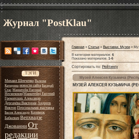
Журнал "PostKlau"
Главная
»
Статьи
»
Выставки. Музеи
» Му
В категории материалов
:
6
Показано материалов
:
1-6
Сортировать по
:
Рейтингу
ТЭГИ
Музей Алексея Кузьмича (Респ
Михаил Шевченко
Валеева
МУЗЕЙ АЛЕКСЕЯ КУЗЬМИЧА (РЕ
новости сайта
Катарина
Басараб
Стас
Манштейн Евгений
Несмеянов(Манштейн) Евгений
Гремитских Александр
Дергачёва Виктория
Андреев
Виктор
Персональная выставка
Казимеж
Басов Александр
Вепхвадзе
Бабкевич
От
Джованни
редакции