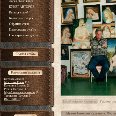
Доска объявлений
БУКЕТ АВТОРОВ
Каталог статей
Картинная галерея
Обратная связь
Информация о сайте
О прекращении деятел...
Форма входа
Категории раздела
Петрова Лариса
[4]
Мостовая Елена
[1]
Катарина Валеева
[1]
Резник Наталья
[1]
Музей Алексея Кузьмича
[6]
Терещенко Татьяна
[4]
ВЫСТАВКИ
[19]
Музей Алексея Кузьмича
|
Просмотров
Музей Алексея Кузьмича. Филь