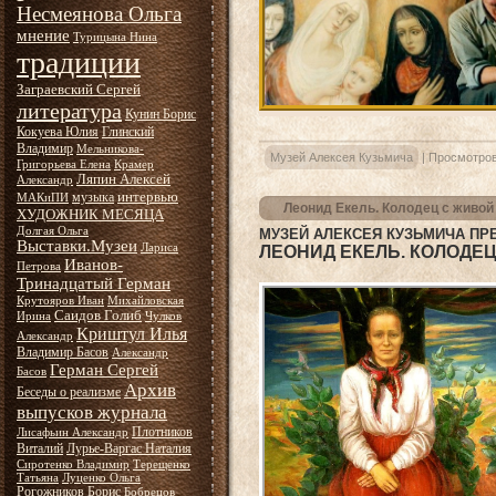
Несмеянова Ольга
мнение
Турицына Нина
традиции
Заграевский Сергей
литература
Кунин Борис
Кокуева Юлия
Глинский
Владимир
Мельникова-
Музей Алексея Кузьмича
|
Просмотров
Григорьева Елена
Крамер
Ляпин Алексей
Александр
интервью
музыка
МАКиПИ
Леонид Екель. Колодец с живой
ХУДОЖНИК МЕСЯЦА
Долгая Ольга
МУЗЕЙ АЛЕКСЕЯ КУЗЬМИЧА ПР
Выставки.Музеи
Лариса
ЛЕОНИД ЕКЕЛЬ. КОЛОДЕ
Иванов-
Петрова
Тринадцатый Герман
Крутояров Иван
Михайловская
Саидов Голиб
Ирина
Чулков
Криштул Илья
Александр
Владимир Басов
Александр
Герман Сергей
Басов
Архив
Беседы о реализме
выпусков журнала
Плотников
Лисафьин Александр
Виталий
Лурье-Варгас Наталия
Сиротенко Владимир
Терещенко
Татьяна
Луценко Ольга
Рогожников Борис
Бобрецов