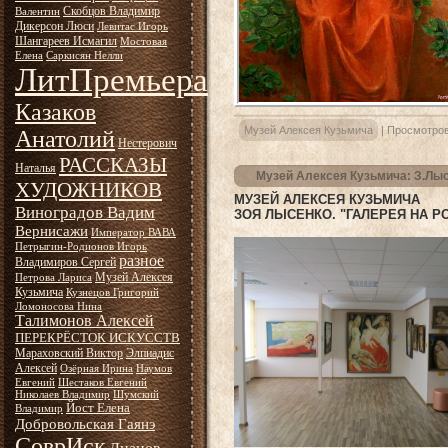
Скобцов Владимир
Валентин
Дикерсон Люси
Левитас Игорь
Шангареев Исмагил
Мостовая
Елена
Саркисян Нелли
ЛитПремьера
Казаков
Музей Алексея Кузьмича
|
Просмотров
Анатолий
Нестерович
РАССКАЗЫ
Наталья
Музей Алексея Кузьмича: З.Лыс
ХУДОЖНИКОВ
МУЗЕЙ АЛЕКСЕЯ КУЗЬМИЧА
Виноградов Вадим
ЗОЯ ЛЫСЕНКО. "ГАЛЕРЕЯ НА Р
Вернисажи
Император ВАВА
Петрыгин-Родионов Игорь
разное
Владимиров Сергей
Музей Алексея
Петрова Лариса
Кузьмича
Кузнецов Григорий
Ломоносова Нина
Талимонов Алексей
ПЕРЕКРЁСТОК ИСКУССТВ
Мараховский Виктор
Элпиадис
Алексей
Озёрная Ирина
Наумов
Евгений
Шестаков Евгений
Николаев Владимир
Шумский
Йост Елена
Владимир
Добровольская Гаянэ
СоврИск