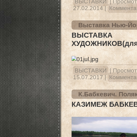
ВЫСТАВКИ
|
Просмот
27.02.2014
|
Комментар
Выставка Нью-Йо
ВЫСТАВКА 
ХУДОЖНИКОВ(для 
ВЫСТАВКИ
|
Просмот
15.07.2017
|
Комментар
К.Бабкевич. Поля
КАЗИМЕЖ БАБКЕВ