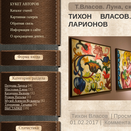
БУКЕТ АВТОРОВ
Т.Власов. Луна, 
Каталог статей
ТИХОН ВЛАСОВ
Картинная галерея
ЛАРИОНОВ
Обратная связь
Информация о сайте
О прекращении деятел...
Форма входа
Категории раздела
Петрова Лариса
[4]
Мостовая Елена
[1]
Катарина Валеева
[1]
Резник Наталья
[1]
Музей Алексея Кузьмича
[6]
Терещенко Татьяна
[4]
ВЫСТАВКИ
[19]
Тихон Власов
|
Просм
01.02.2017
|
Комментар
Статистика