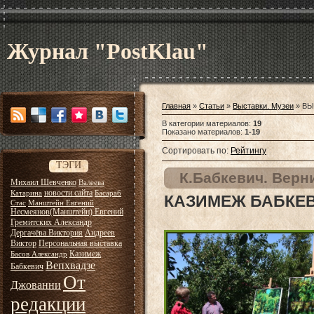
Журнал "PostKlau"
Главная
»
Статьи
»
Выставки. Музеи
» ВЫ
В категории материалов
:
19
Показано материалов
:
1-19
Сортировать по
:
Рейтингу
ТЭГИ
К.Бабкевич. Верн
Михаил Шевченко
Валеева
новости сайта
Катарина
Басараб
КАЗИМЕЖ БАБКЕВ
Стас
Манштейн Евгений
Несмеянов(Манштейн) Евгений
Гремитских Александр
Дергачёва Виктория
Андреев
Виктор
Персональная выставка
Казимеж
Басов Александр
Вепхвадзе
Бабкевич
От
Джованни
редакции