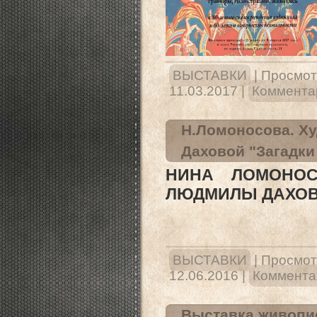
ВЫСТАВКИ
|
Просмот
11.03.2017
|
Комментар
Н.Ломоносова. Х
Даховой "Загадки
НИНА ЛОМОНОС
ЛЮДМИЛЫ ДАХОВ
ВЫСТАВКИ
|
Просмот
12.06.2016
|
Комментар
Выставка живопис