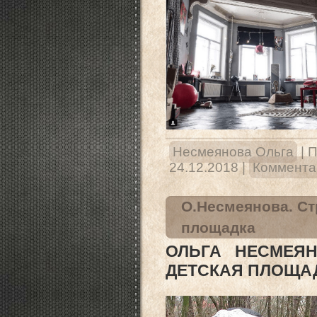
Несмеянова Ольга
|
П
24.12.2018
|
Комментар
О.Несмеянова. Ст
площадка
ОЛЬГА НЕСМЕЯН
ДЕТСКАЯ ПЛОЩА