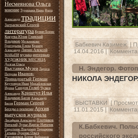
Несмеянова Ольга
мнение
Турицына Нина
Фитц
традиции
Александр
Заграевский Сергей
литература
Кунин Борис
Кокуева Юлия
Глинский
Владимир
Мельникова-
Бабкевич Казимеж
|
П
Григорьева Елена
Крамер
Ляпин Алексей
14.04.2016
|
Комментар
Александр
интервью
музыка
МАКиПИ
ХУДОЖНИК МЕСЯЦА
Долгая Ольга
Н. Эндегор. Фото
Выставки.Музеи
Лариса
Иванов-
Петрова
НИКОЛА ЭНДЕГОР.
Тринадцатый Герман
Крутояров Иван
Михайловская
Саидов Голиб
Ирина
Чулков
Криштул Илья
Александр
Владимир Басов
Александр
ВЫСТАВКИ
|
Просмот
Герман Сергей
Басов
Архив
11.01.2015
|
Комментар
Беседы о реализме
выпусков журнала
Плотников
Лисафьин Александр
Виталий
Лурье-Варгас Наталия
К.Бабкевич. Поль
Сиротенко Владимир
Терещенко
Татьяна
Луценко Ольга
российского эксл
Рогожников Борис
Бобрецов