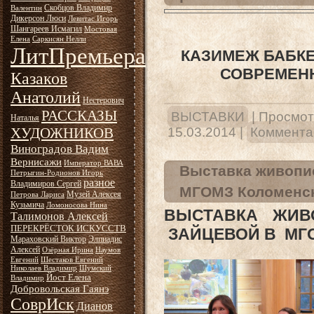
Скобцов Владимир
Валентин
Дикерсон Люси
Левитас Игорь
Шангареев Исмагил
Мостовая
Елена
Саркисян Нелли
ЛитПремьера
КАЗИМЕЖ БАБКЕ
СОВРЕМЕН
Казаков
Анатолий
Нестерович
РАССКАЗЫ
ВЫСТАВКИ
|
Просмот
Наталья
ХУДОЖНИКОВ
15.03.2014
|
Комментар
Виноградов Вадим
Вернисажи
Император ВАВА
Выставка живопис
Петрыгин-Родионов Игорь
разное
Владимиров Сергей
МГОМЗ Коломенск
Музей Алексея
Петрова Лариса
Кузьмича
Ломоносова Нина
ВЫСТАВКА ЖИВ
Талимонов Алексей
ПЕРЕКРЁСТОК ИСКУССТВ
ЗАЙЦЕВОЙ В МГО
Мараховский Виктор
Элпиадис
Алексей
Озёрная Ирина
Наумов
Евгений
Шестаков Евгений
Николаев Владимир
Шумский
Йост Елена
Владимир
Добровольская Гаянэ
СоврИск
Дианов