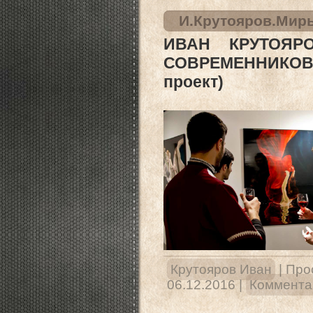
И.Крутояров.Мир
ИВАН КРУТОЯР
СОВРЕМЕННИКО
проект)
Крутояров Иван
|
Про
06.12.2016
|
Комментар