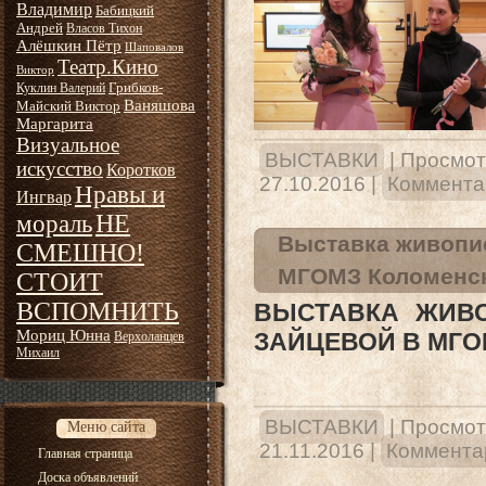
Владимир
Бабицкий
Андрей
Власов Тихон
Алёшкин Пётр
Шаповалов
Театр.Кино
Виктор
Грибков-
Куклин Валерий
Ваняшова
Майский Виктор
Маргарита
Визуальное
ВЫСТАВКИ
|
Просмот
искусство
Коротков
27.10.2016
|
Комментар
Нравы и
Ингвар
НЕ
мораль
Выставка живопис
СМЕШНО!
МГОМЗ Коломенско
СТОИТ
ВСПОМНИТЬ
ВЫСТАВКА ЖИВ
Мориц Юнна
ЗАЙЦЕВОЙ В МГО
Верхоланцев
Михаил
ВЫСТАВКИ
|
Просмот
Меню сайта
21.11.2016
|
Комментар
Главная страница
Доска объявлений