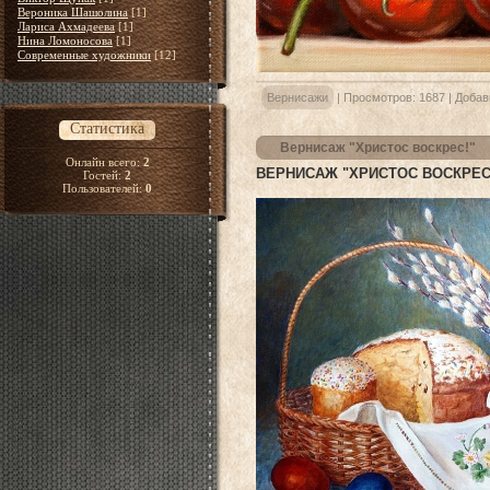
Вероника Шашолина
[1]
Лариса Ахмадеева
[1]
Нина Ломоносова
[1]
Современные художники
[12]
Вернисажи
|
Просмотров:
1687
|
Добав
Статистика
Вернисаж "Христос воскрес!"
Онлайн всего:
2
ВЕРНИСАЖ "ХРИСТОС ВОСКРЕС
Гостей:
2
Пользователей:
0