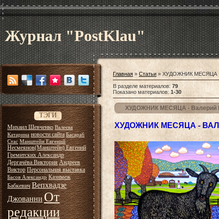
Журнал "PostKlau"
Главная
»
Статьи
» ХУДОЖНИК МЕСЯЦА
В разделе материалов
:
79
Показано материалов
:
1-30
ХУДОЖНИК МЕСЯЦА - Валерий 
ТЭГИ
ХУДОЖНИК МЕСЯЦА - ВА
Михаил Шевченко
Валеева
новости сайта
Катарина
Басараб
Стас
Манштейн Евгений
Несмеянов(Манштейн) Евгений
Гремитских Александр
Дергачёва Виктория
Андреев
Виктор
Персональная выставка
Казимеж
Басов Александр
Вепхвадзе
Бабкевич
От
Джованни
редакции