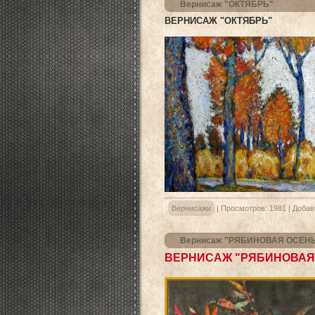
Вернисаж "ОКТЯБРЬ"
ВЕРНИСАЖ "ОКТЯБРЬ"
Вернисажи
|
Просмотров:
1981
|
Добав
Вернисаж "РЯБИНОВАЯ ОСЕН
ВЕРНИСАЖ "РЯБИНОВАЯ