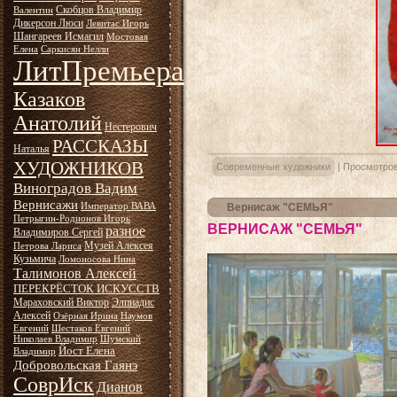
Скобцов Владимир
Валентин
Дикерсон Люси
Левитас Игорь
Шангареев Исмагил
Мостовая
Елена
Саркисян Нелли
ЛитПремьера
Казаков
Анатолий
Нестерович
РАССКАЗЫ
Наталья
ХУДОЖНИКОВ
Современные художники
|
Просмотров
Виноградов Вадим
Вернисажи
Император ВАВА
Вернисаж "СЕМЬЯ"
Петрыгин-Родионов Игорь
ВЕРНИСАЖ "СЕМЬЯ"
разное
Владимиров Сергей
Музей Алексея
Петрова Лариса
Кузьмича
Ломоносова Нина
Талимонов Алексей
ПЕРЕКРЁСТОК ИСКУССТВ
Мараховский Виктор
Элпиадис
Алексей
Озёрная Ирина
Наумов
Евгений
Шестаков Евгений
Николаев Владимир
Шумский
Йост Елена
Владимир
Добровольская Гаянэ
СоврИск
Дианов