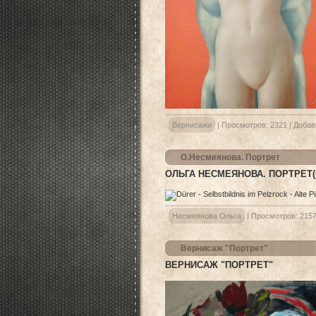
Вернисажи
|
Просмотров:
2321
|
Добав
О.Несмеянова. Портрет
ОЛЬГА НЕСМЕЯНОВА. ПОРТРЕТ(вс
Несмеянова Ольга
|
Просмотров:
215
Вернисаж "Портрет"
ВЕРНИСАЖ "ПОРТРЕТ"