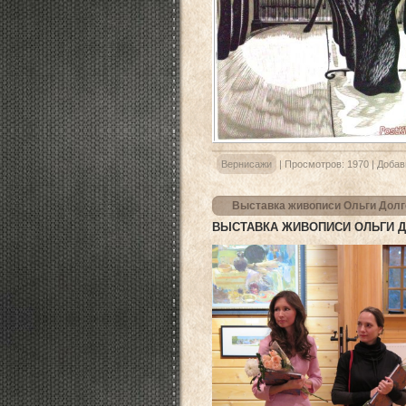
Вернисажи
|
Просмотров:
1970
|
Добав
Выставка живописи Ольги Долг
ВЫСТАВКА ЖИВОПИСИ ОЛЬГИ Д