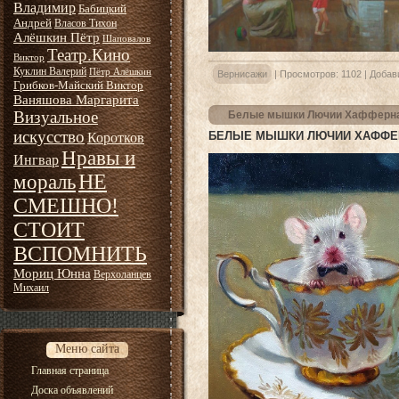
Владимир
Бабицкий
Андрей
Власов Тихон
Алёшкин Пётр
Шаповалов
Театр.Кино
Виктор
Куклин Валерий
Пётр Алёшкин
Вернисажи
|
Просмотров:
1102
|
Добав
Грибков-Майский Виктор
Ваняшова Маргарита
Визуальное
Белые мышки Лючии Хафферн
искусство
БЕЛЫЕ МЫШКИ ЛЮЧИИ ХАФФЕ
Коротков
Нравы и
Ингвар
НЕ
мораль
СМЕШНО!
СТОИТ
ВСПОМНИТЬ
Мориц Юнна
Верхоланцев
Михаил
Меню сайта
Главная страница
Доска объявлений