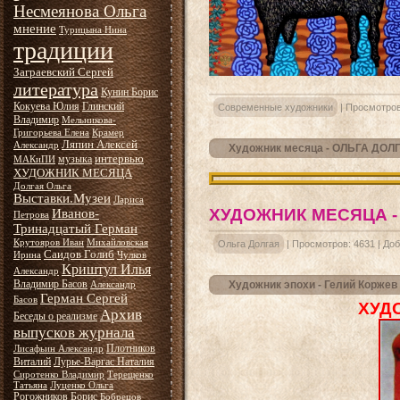
Несмеянова Ольга
мнение
Турицына Нина
традиции
Заграевский Сергей
литература
Кунин Борис
Кокуева Юлия
Глинский
Современные художники
|
Просмотров
Владимир
Мельникова-
Григорьева Елена
Крамер
Ляпин Алексей
Александр
Художник месяца - ОЛЬГА ДОЛ
интервью
музыка
МАКиПИ
ХУДОЖНИК МЕСЯЦА
Долгая Ольга
Выставки.Музеи
Лариса
ХУДОЖНИК МЕСЯЦА -
Иванов-
Петрова
Тринадцатый Герман
Крутояров Иван
Михайловская
Ольга Долгая
|
Просмотров:
4631
|
Доб
Саидов Голиб
Ирина
Чулков
Криштул Илья
Александр
Владимир Басов
Художник эпохи - Гелий Коржев
Александр
Герман Сергей
Басов
ХУД
Архив
Беседы о реализме
выпусков журнала
Плотников
Лисафьин Александр
Виталий
Лурье-Варгас Наталия
Сиротенко Владимир
Терещенко
Татьяна
Луценко Ольга
Рогожников Борис
Бобрецов