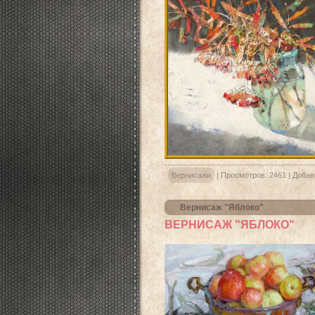
Вернисажи
|
Просмотров:
2461
|
Добав
Вернисаж "Яблоко"
ВЕРНИСАЖ "ЯБЛОКО"