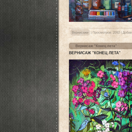
Вернисажи
|
Просмотров:
2092
|
Добав
Вернисаж "Конец лета"
ВЕРНИСАЖ "КОНЕЦ ЛЕТА"