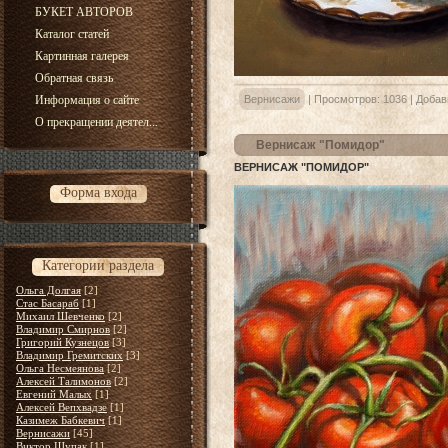
БУКЕТ АВТОРОВ
Каталог статей
Картинная галерея
Обратная связь
Вернисажи
|
Просмотров:
1036
|
Добав
Информация о сайте
О прекращении деятел...
Вернисаж "Помидор"
ВЕРНИСАЖ "ПОМИДОР"
Форма входа
Категории раздела
Ольга Долгая
[2]
Стас Басараб
[1]
Михаил Шевченко
[2]
Владимир Смирнов
[2]
Григорий Кузнецов
[3]
Владимир Гремитских
[3]
Ольга Несмеянова
[2]
Алексей Талимонов
[2]
Евгений Малых
[1]
Алексей Вепхвадзе
[1]
Казимеж Бабкевич
[1]
Вернисажи
[45]
Виктор Щупак
[1]