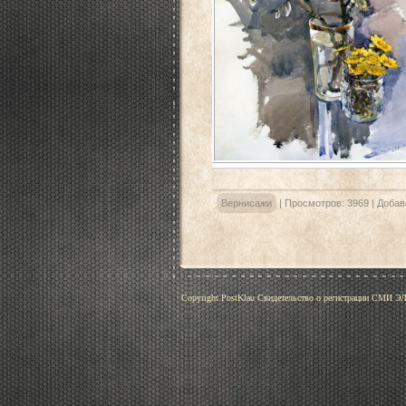
Вернисажи
|
Просмотров:
3969
|
Добав
Copyright PostKlau Свидетельство о регистрации СМИ 