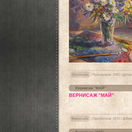
Вернисажи
|
Просмотров:
2382
|
Добав
Вернисаж "МАЙ"
ВЕРНИСАЖ "МАЙ"
Вернисажи
|
Просмотров:
2670
|
Добав