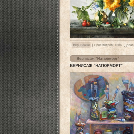
Вернисажи
|
Просмотров:
1686
|
Добав
Вернисаж "Натюрморт"
ВЕРНИСАЖ "НАТЮРМОРТ"