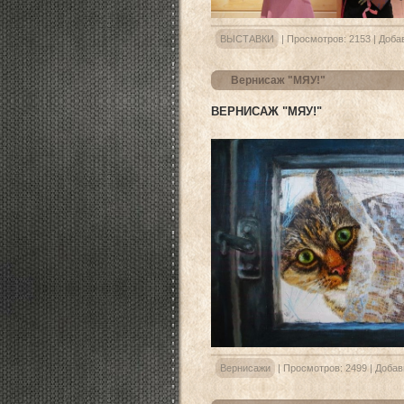
ВЫСТАВКИ
|
Просмотров:
2153
|
Доба
Вернисаж "МЯУ!"
ВЕРНИСАЖ "МЯУ!"
Вернисажи
|
Просмотров:
2499
|
Добав