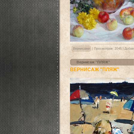
Вернисажи
|
Просмотров:
2045
|
Добав
Вернисаж "ПЛЯЖ"
ВЕРНИСАЖ "ПЛЯЖ"