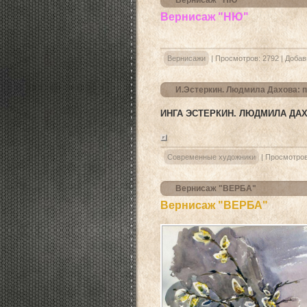
Вернисаж "НЮ"
Вернисаж "НЮ"
Вернисажи
|
Просмотров:
2792
|
Добав
И.Эстеркин. Людмила Дахова: 
ИНГА ЭСТЕРКИН. ЛЮДМИЛА ДА
Современные художники
|
Просмотров
Вернисаж "ВЕРБА"
Вернисаж "ВЕРБА"