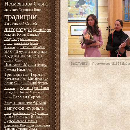
Несмеянова Ольга
мнение
Турицына Нина
традиции
Заграевский Сергей
литература
Кунин Борис
Кокуева Юлия
Глинский
Владимир
Мельникова-
Григорьева Елена
Крамер
Ляпин Алексей
Александр
интервью
музыка
МАКиПИ
ХУДОЖНИК МЕСЯЦА
Долгая Ольга
ВЫСТАВКИ
|
Просмотров:
2152
|
Доба
Выставки.Музеи
Лариса
Иванов-
Петрова
Тринадцатый Герман
Крутояров Иван
Михайловская
Саидов Голиб
Ирина
Чулков
Криштул Илья
Александр
Владимир Басов
Александр
Герман Сергей
Басов
Архив
Беседы о реализме
выпусков журнала
Лисафьин Александр
Хусаинов
Плотников Виталий
Айдар
Лурье-Варгас Наталия
Сиротенко Владимир
Терещенко
Татьяна
Луценко Ольга