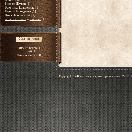
Виктор Щупак
[1]
Вероника Шашолина
[1]
Лариса Ахмадеева
[1]
Нина Ломоносова
[1]
Современные художники
[12]
Статистика
Онлайн всего:
1
Гостей:
1
Пользователей:
0
Copyright PostKlau Свидетельство о регистрации СМИ 