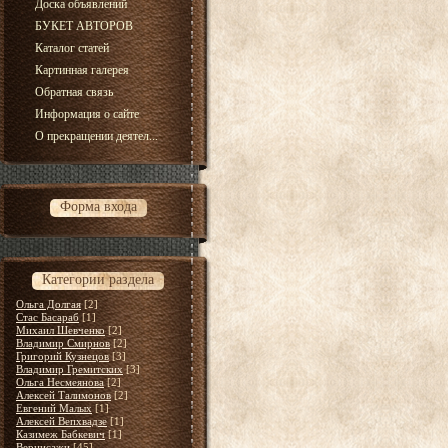
Доска объявлений
БУКЕТ АВТОРОВ
Каталог статей
Картинная галерея
Обратная связь
Информация о сайте
О прекращении деятел...
Форма входа
Категории раздела
Ольга Долгая
[2]
Стас Басараб
[1]
Михаил Шевченко
[2]
Владимир Смирнов
[2]
Григорий Кузнецов
[3]
Владимир Гремитских
[3]
Ольга Несмеянова
[2]
Алексей Талимонов
[2]
Евгений Малых
[1]
Алексей Вепхвадзе
[1]
Казимеж Бабкевич
[1]
Вернисажи
[45]