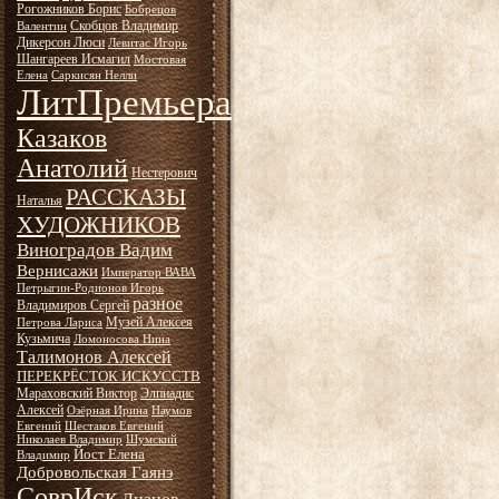
Рогожников Борис
Бобрецов
Скобцов Владимир
Валентин
Дикерсон Люси
Левитас Игорь
Шангареев Исмагил
Мостовая
Елена
Саркисян Нелли
ЛитПремьера
Казаков
Анатолий
Нестерович
РАССКАЗЫ
Наталья
ХУДОЖНИКОВ
Виноградов Вадим
Вернисажи
Император ВАВА
Петрыгин-Родионов Игорь
разное
Владимиров Сергей
Музей Алексея
Петрова Лариса
Кузьмича
Ломоносова Нина
Талимонов Алексей
ПЕРЕКРЁСТОК ИСКУССТВ
Мараховский Виктор
Элпиадис
Алексей
Озёрная Ирина
Наумов
Евгений
Шестаков Евгений
Николаев Владимир
Шумский
Йост Елена
Владимир
Добровольская Гаянэ
СоврИск